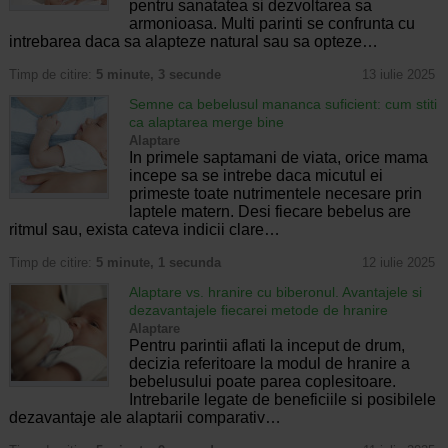
pentru sanatatea si dezvoltarea sa
armonioasa. Multi parinti se confrunta cu
intrebarea daca sa alapteze natural sau sa opteze…
Timp de citire:
5 minute, 3 secunde
13 iulie 2025
Semne ca bebelusul mananca suficient: cum stiti
ca alaptarea merge bine
Alaptare
In primele saptamani de viata, orice mama
incepe sa se intrebe daca micutul ei
primeste toate nutrimentele necesare prin
laptele matern. Desi fiecare bebelus are
ritmul sau, exista cateva indicii clare…
Timp de citire:
5 minute, 1 secunda
12 iulie 2025
Alaptare vs. hranire cu biberonul. Avantajele si
dezavantajele fiecarei metode de hranire
Alaptare
Pentru parintii aflati la inceput de drum,
decizia referitoare la modul de hranire a
bebelusului poate parea coplesitoare.
Intrebarile legate de beneficiile si posibilele
dezavantaje ale alaptarii comparativ…