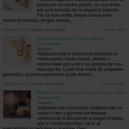
provocari noi pentru parinti, iar una dintre
ele este tranzitia de la alaptat la biberon.
Fie ca este vorba despre intoarcerea
mamei la serviciu, despre nevoia…
Timp de citire:
6 minute, 33 secunde
7 aprilie 2026
Alaptarea gemenilor: sfaturi, solutii si
recomandari
Alaptare
Alaptarea este o experienta profunda si
intima pentru multe mame, oferind o
oportunitate unica de a se apropia de nou-
nascutul lor. Cand vine vorba de alaptarea
gemenilor, aceasta experienta poate deveni…
Timp de citire:
6 minute, 6 secunde
6 martie 2026
Alaptarea nou-nascutului noaptea: reguli, sfaturi,
recomandari
Alaptare
Alaptarea nou-nascutului noaptea este un
subiect care a generat numeroase
controverse si discutii de-a lungul timpului,
atat in randul parintilor, cat si al
specialistilor in pediatrie si alaptare. Desi…