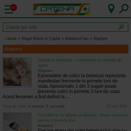
40
Catena
Blogul Mama si Copilul
Bebelusul tau
Alaptare
Alaptare
Colicile la bebelusi – tratamente si metode de
ajutor
Alaptare
Episoadele de colici la bebelusi reprezinta
manifestari frecvente in primele luni de
viata. Aproximativ 1 din 3 sugari poate
prezenta colici in primele 3 luni de viata.
Acest fenomen a fost definit la…
Timp de citire:
6 minute, 0 secunde
26 mai 2026
Tranzitia de la alaptat la biberon: sfaturi si trucuri
pentru o trecere lina
Alaptare
Fiecare etapa din viata bebelusului vine cu