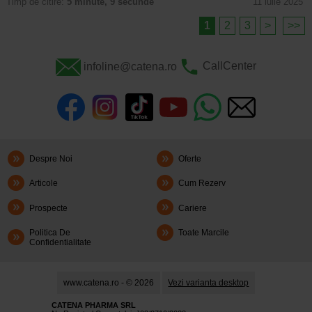
Timp de citire:
5 minute, 9 secunde
11 iulie 2025
1
2
3
>
>>
infoline@catena.ro
CallCenter
Despre Noi
Oferte
Articole
Cum Rezerv
Prospecte
Cariere
Politica De
Toate Marcile
Confidentialitate
www.catena.ro - © 2026
Vezi varianta desktop
CATENA PHARMA SRL