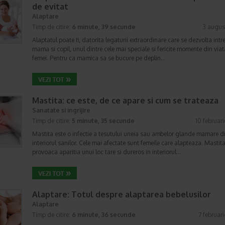
de evitat
Alaptare
Timp de citire:
6 minute, 39 secunde
3 augus
Alaptatul poate fi, datorita legaturii extraordinare care se dezvolta intr
mama si copil, unul dintre cele mai speciale si fericite momente din viat
femei. Pentru ca mamica sa se bucure pe deplin…
Mastita: ce este, de ce apare si cum se trateaza
Sanatate si ingrijire
Timp de citire:
5 minute, 35 secunde
10 februar
Mastita este o infectie a tesutului uneia sau ambelor glande mamare d
interiorul sanilor. Cele mai afectate sunt femeile care alapteaza. Mastit
provoaca aparitia unui loc tare si dureros in interiorul…
Alaptare: Totul despre alaptarea bebelusilor
Alaptare
Timp de citire:
6 minute, 36 secunde
7 februar