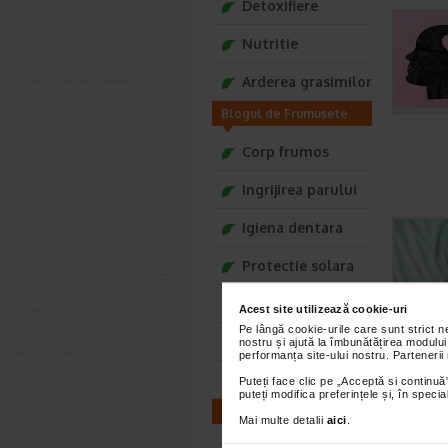
Detoxifiere
Nutritie
Arderea grasimilor
Blogul de Frumusete
Tonica
Corp frumos
Ingrijirea parului
Igiena dentara
Protectie solara
Ingrijirea tenului
Acest site utilizează cookie-uri
Pe lângă cookie-urile care sunt strict 
Moda si stil
nostru și ajută la îmbunătățirea modului
performanța site-ului nostru. Partenerii
Secrete de vedete
Puteți face clic pe „Acceptă si continuă”
puteți modifica preferințele și, în spec
Blogul Mama si Copilul
Mai multe detalii
aici
.