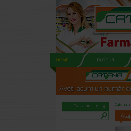
HOME
BLOGURI
Catena
Cauta pe site
Ala