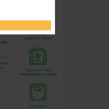
ovulatie
ie 2026
prea
imente.
Calculator
greutate ideala
ori,
ie 2026
gestive
tiv
Calculator rata
metabolismului bazal
Calculator