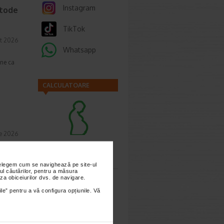
Instagram
etode
TikTok
t 2026
Whatsapp
une ca
CALCULATOARE
ie 2026
Calculator
, de
sarcina
lor,
nțelegem cum se navighează pe site-ul
ul căutărilor, pentru a măsura
za obiceiurilor dvs. de navigare.
ile” pentru a vă configura opțiunile. Vă
cum o
Calculator