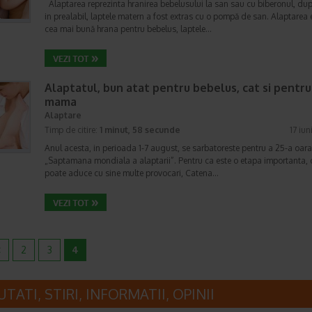
Alaptarea reprezinta hranirea bebelusului la san sau cu biberonul, dup
in prealabil, laptele matern a fost extras cu o pompă de san. Alaptarea 
cea mai bună hrana pentru bebelus, laptele…
Alaptatul, bun atat pentru bebelus, cat si pentru
mama
Alaptare
Timp de citire:
1 minut, 58 secunde
17 iun
Anul acesta, in perioada 1-7 august, se sarbatoreste pentru a 25-a oara
„Saptamana mondiala a alaptarii”. Pentru ca este o etapa importanta, 
poate aduce cu sine multe provocari, Catena…
<
2
3
4
TATI, STIRI, INFORMATII, OPINII