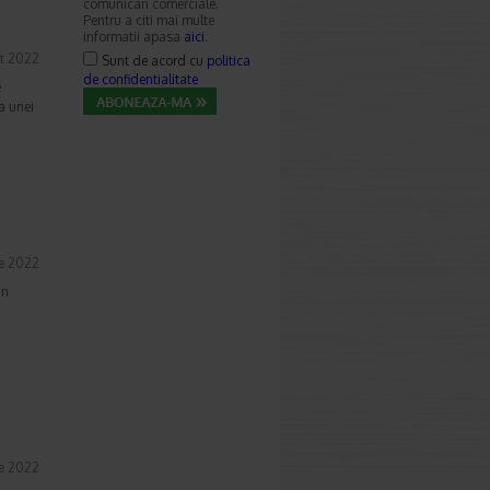
comunicari comerciale.
Pentru a citi mai multe
informatii apasa
aici
.
t 2022
Sunt de acord cu
politica
de confidentialitate
e
a unei
ie 2022
in
a
ie 2022