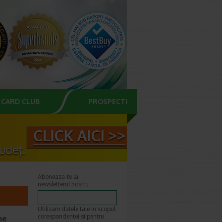
CARD CLUB
PROSPECTE
Aboneaza-te la
newsletterul nostru
Utilizam datele tale in scopul
corespondentei si pentru
me