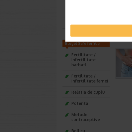
Viitoare mamica
Deja mamica
Bebelusul tau
Copilul tau
Blogul Safe for You
Fertilitate /
Infertilitate
barbati
Fertilitate /
Infertilitate femei
Relatia de cuplu
Potenta
Metode
contraceptive
Boli cu