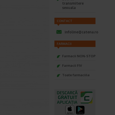
transmitere
sexuala
CONTACT
infoline@catena.ro
FARMACII
Farmacii NON-STOP
Farmacii FIV
Toate farmaciile