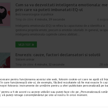
Cum sa va dezvoltati inteligenta emotionala: m
prin care va puteti imbunatati EQ-ul
Boli neurologice si psihice
Timp de citire:
4 minute, 39 secunde
6 augus
Inteligenta emotionala (EQ) se refera la capacitatea de a identifica si
gestiona propriile emotii, precum si emotiile celorlalti. In general, se sp
inteligenta emotionala cuprinde cateva abilitati:…
Enurezis: cauze, factori declansatori si solutii
Sistem urinar
Timp de citire:
4 minute, 32 secunde
28 iul
Enurezisul este termenul medical pentru pierderea accidentala de urina
obicei in timpul somnului. Este o afectiune frecventa atat in randul copii
cat si al adultilor. Enurezisul este considerat…
necesare pentru funcționarea acestui site web, folosim cookie-uri care ne ajută să î
 în care funcționează site-ul, de exemplu, făcând rezultatele să fie mai exacte în caz
 noștri folosesc instrumente de urmărire pentru a oferi publicitate personalizată pe ba
 pentru a fi de acord cu aceste utilizări sau puteți face clic pe „Personalizează setăr
ial, vă puteți retrage consimțământul pe site-ul nostru în orice moment.
Senzatia de prea plin: cand indica o afectiune si 
tratati