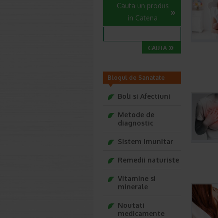
Cauta un produs
in Catena
Blogul de Sanatate
Farmacia Ta
Boli si Afectiuni
Metode de
diagnostic
Sistem imunitar
Remedii naturiste
Vitamine si
minerale
Noutati
medicamente