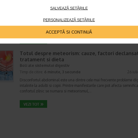
Boli ale sistemului digestiv
Timp de citire:
4 minute, 55 secunde
SALVEAZĂ SETĂRILE
26 iul
Multi oameni au experimentat macar o data dupa masa o senzatie de 
PERSONALIZEAZĂ SETĂRILE
plin, chiar si atunci cand nu au consumat o cantitate foarte mare de al
In cele mai multe cazuri, aceasta apare ocazional…
ACCEPTĂ SI CONTINUĂ
Totul despre meteorism: cauze, factori declansat
tratament si dieta
Boli ale sistemului digestiv
Timp de citire:
6 minute, 3 secunde
26 iul
Disconfortul abdominal este una dintre cele mai frecvente probleme di
intalnite la adulti si copii. Printre manifestarile care pot afecta semnifica
confortul zilnic se numara si meteorismul,…