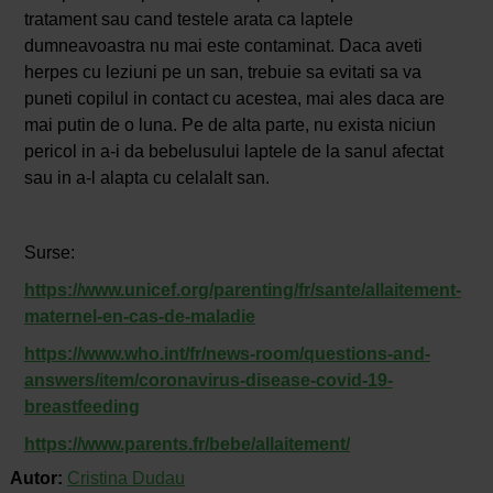
tratament sau cand testele arata ca laptele
dumneavoastra nu mai este contaminat. Daca aveti
herpes cu leziuni pe un san, trebuie sa evitati sa va
puneti copilul in contact cu acestea, mai ales daca are
mai putin de o luna. Pe de alta parte, nu exista niciun
pericol in a-i da bebelusului laptele de la sanul afectat
sau in a-l alapta cu celalalt san.
Surse:
https://www.unicef.org/parenting/fr/sante/allaitement-
maternel-en-cas-de-maladie
https://www.who.int/fr/news-room/questions-and-
answers/item/coronavirus-disease-covid-19-
breastfeeding
https://www.parents.fr/bebe/allaitement/
Autor:
Cristina Dudau