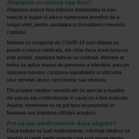
Alaptarea cu masca sau fara?
Alaptarea reduce fara indoiala mortalitatea la nou-
nascuti si sugari si aduce numeroase beneficii de-a
lungul vietii, pentru sanatatea si dezvoltarea creierului
copilului.
Mamele cu simptome de COVID-19 sunt sfatuite sa
poarte o masca medicala, dar chiar daca acest lucru nu
este posibil, alaptarea trebuie sa continue. Mamele ar
trebui sa aplice masuri de prevenire a infectiilor, precum
spalarea mainilor, curatarea suprafetelor si utilizarea
unui servetel atunci cand tusesc sau stranuta.
Eficacitatea mastilor nemedicale (in special a mastilor
din panza sau confectionate in casa) nu a fost evaluata.
Asadar, momentan nu se pot face recomandari in
favoarea sau impotriva utilizarii acestora.
Pot sa iau medicamente daca alaptez?
Daca trebuie sa luati medicamente, informati medicul ca
alaptati si cereti medicamente care sunt sigure pentru