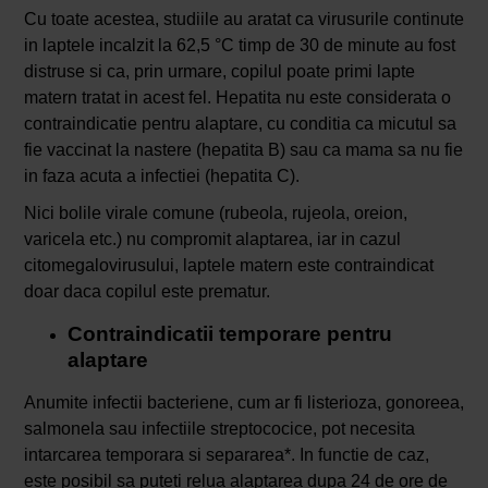
Cu toate acestea, studiile au aratat ca virusurile continute
in laptele incalzit la 62,5 °C timp de 30 de minute au fost
distruse si ca, prin urmare, copilul poate primi lapte
matern tratat in acest fel. Hepatita nu este considerata o
contraindicatie pentru alaptare, cu conditia ca micutul sa
fie vaccinat la nastere (hepatita B) sau ca mama sa nu fie
in faza acuta a infectiei (hepatita C).
Nici bolile virale comune (rubeola, rujeola, oreion,
varicela etc.) nu compromit alaptarea, iar in cazul
citomegalovirusului, laptele matern este contraindicat
doar daca copilul este prematur.
Contraindicatii temporare pentru
alaptare
Anumite infectii bacteriene, cum ar fi listerioza, gonoreea,
salmonela sau infectiile streptococice, pot necesita
intarcarea temporara si separarea*. In functie de caz,
este posibil sa puteti relua alaptarea dupa 24 de ore de