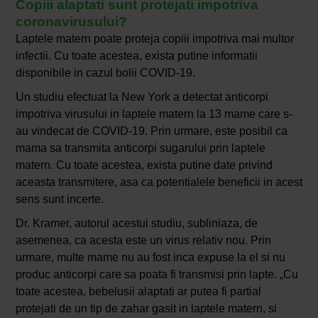
Copiii alaptati sunt protejati impotriva
coronavirusului?
Laptele matern poate proteja copiii impotriva mai multor
infectii. Cu toate acestea, exista putine informatii
disponibile in cazul bolii COVID-19.
Un studiu efectuat la New York a detectat anticorpi
impotriva virusului in laptele matern la 13 mame care s-
au vindecat de COVID-19. Prin urmare, este posibil ca
mama sa transmita anticorpi sugarului prin laptele
matern. Cu toate acestea, exista putine date privind
aceasta transmitere, asa ca potentialele beneficii in acest
sens sunt incerte.
Dr. Kramer, autorul acestui studiu, subliniaza, de
asemenea, ca acesta este un virus relativ nou. Prin
urmare, multe mame nu au fost inca expuse la el si nu
produc anticorpi care sa poata fi transmisi prin lapte. „Cu
toate acestea, bebelusii alaptati ar putea fi partial
protejati de un tip de zahar gasit in laptele matern, si