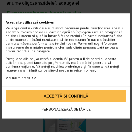
anume oligozaharidele”, adauga el.
Supravegherea bebelusului
Daca nu va puteti colecta propriul lapte sau nu puteti
Acest site utilizează cookie-uri
dona lapte matern, puteti lasa partenerul sa hraneasca
Pe lângă cookie-urile care sunt strict necesare pentru funcționarea acestui
site web, folosim cookie-uri care ne ajută să înțelegem cum se navighează
bebelusul cu biberonul pentru cateva zile, folosind
pe site-ul nostru și ajută la îmbunătățirea modului în care funcționează site-
ul, de exemplu, făcând rezultatele să fie mai exacte în cazul căutărilor,
formula de lapte. Nu ezitati sa discutati acest lucru cu
pentru a măsura performanța site-ului nostru. Partenerii noștri folosesc
instrumente de urmărire pentru a oferi publicitate personalizată pe baza
moasa sau cu consultantul in lactatie, care va va putea
obiceiurilor dvs. de navigare.
sfatui si gasi cea mai buna optiune, in functie de situatia
Puteți face clic pe „Acceptă si continuă” pentru a fi de acord cu aceste
si starea dumneavoastra.
utilizări sau puteți face clic pe „Personalizează setările” pentru a vă
configura opțiunile. Vă puteți modifica preferințele și, în special, vă puteți
retrage consimțământul pe site-ul nostru în orice moment.
Gatul larg al biberonului Adora permite umplerea usoara a
Mai multe detalii
aici
.
acestuia, iar tetina cu valva anticolici amelioreaza simptomele
colicilor.
ACCEPTĂ SI CONTINUĂ
PERSONALIZEAZĂ SETĂRILE