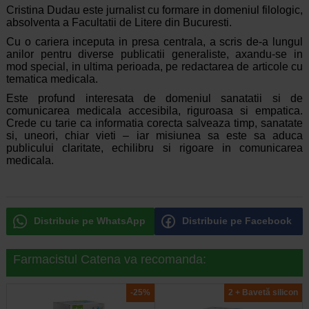
Cristina Dudau este jurnalist cu formare in domeniul filologic,
absolventa a Facultatii de Litere din Bucuresti.
Cu o cariera inceputa in presa centrala, a scris de-a lungul
anilor pentru diverse publicatii generaliste, axandu-se in
mod special, in ultima perioada, pe redactarea de articole cu
tematica medicala.
Este profund interesata de domeniul sanatatii si de
comunicarea medicala accesibila, riguroasa si empatica.
Crede cu tarie ca informatia corecta salveaza timp, sanatate
si, uneori, chiar vieti – iar misiunea sa este sa aduca
publicului claritate, echilibru si rigoare in comunicarea
medicala.
Distribuie pe WhatsApp
Distribuie pe Facebook
Farmacistul Catena va recomanda:
-25%
2 + Bavetă silicon