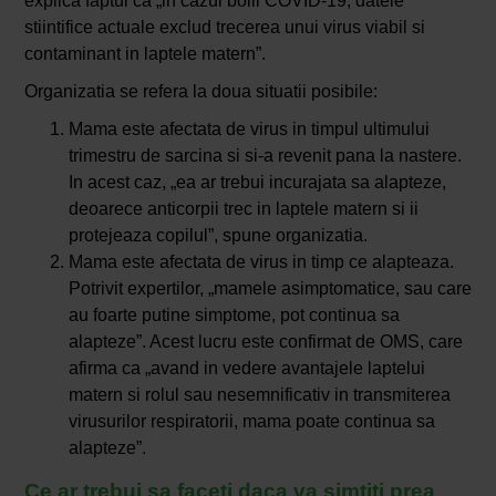
explica faptul ca „in cazul bolii COVID-19, datele
stiintifice actuale exclud trecerea unui virus viabil si
contaminant in laptele matern”.
Organizatia se refera la doua situatii posibile:
Mama este afectata de virus in timpul ultimului
trimestru de sarcina si si-a revenit pana la nastere.
In acest caz, „ea ar trebui incurajata sa alapteze,
deoarece anticorpii trec in laptele matern si ii
protejeaza copilul”, spune organizatia.
Mama este afectata de virus in timp ce alapteaza.
Potrivit expertilor, „mamele asimptomatice, sau care
au foarte putine simptome, pot continua sa
alapteze”. Acest lucru este confirmat de OMS, care
afirma ca „avand in vedere avantajele laptelui
matern si rolul sau nesemnificativ in transmiterea
virusurilor respiratorii, mama poate continua sa
alapteze”.
Ce ar trebui sa faceti daca va simtiti prea