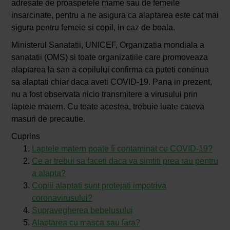
adresate de proaspetele mame sau de femeile
insarcinate, pentru a ne asigura ca alaptarea este cat mai
sigura pentru femeie si copil, in caz de boala.
Ministerul Sanatatii, UNICEF, Organizatia mondiala a
sanatatii (OMS) si toate organizatiile care promoveaza
alaptarea la san a copilului confirma ca puteti continua
sa alaptati chiar daca aveti COVID-19. Pana in prezent,
nu a fost observata nicio transmitere a virusului prin
laptele matern. Cu toate acestea, trebuie luate cateva
masuri de precautie.
Cuprins
Laptele matern poate fi contaminat cu COVID-19?
Ce ar trebui sa faceti daca va simtiti prea rau pentru
a alapta?
Copiii alaptati sunt protejati impotriva
coronavirusului?
Supravegherea bebelusului
Alaptarea cu masca sau fara?