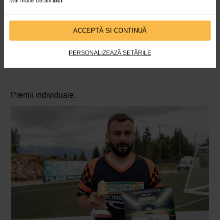
Mai multe detalii
aici
.
ACCEPTĂ SI CONTINUĂ
PERSONALIZEAZĂ SETĂRILE
🏅Constanta
Premii individuale: