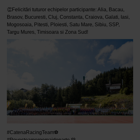
👏Felicitări tuturor echipelor participante: Alia, Bacau,
Brasov, Bucuresti, Cluj, Constanta, Craiova, Galati, Iasi,
Mogosoaia, Pitesti, Ploiesti, Satu Mare, Sibiu, SSP,
Targu Mures, Timisoara si Zona Sud!
#CatenaRacingTeam⚽
#Povesteamergemaideparte 💚