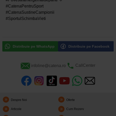
#CatenaPentruSport
#CatenaSustineCampionii
#SportulSchimbaVieti
Distribuie pe WhatsApp
Distribuie pe Facebook
infoline@catena.ro
CallCenter
Despre Noi
Oferte
Articole
Cum Rezerv