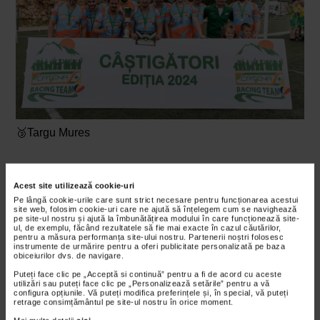
🥉Targu Mures
Campioana Liga 2:
Acest site utilizează cookie-uri
Pe lângă cookie-urile care sunt strict necesare pentru funcționarea acestui
site web, folosim cookie-uri care ne ajută să înțelegem cum se navighează
pe site-ul nostru și ajută la îmbunătățirea modului în care funcționează site-
ul, de exemplu, făcând rezultatele să fie mai exacte în cazul căutărilor,
pentru a măsura performanța site-ului nostru. Partenerii noștri folosesc
instrumente de urmărire pentru a oferi publicitate personalizată pe baza
obiceiurilor dvs. de navigare.
Puteți face clic pe „Acceptă si continuă” pentru a fi de acord cu aceste
utilizări sau puteți face clic pe „Personalizează setările” pentru a vă
configura opțiunile. Vă puteți modifica preferințele și, în special, vă puteți
retrage consimțământul pe site-ul nostru în orice moment.