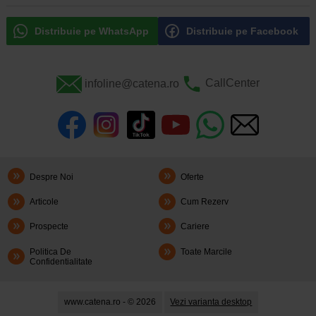
Distribuie pe WhatsApp
Distribuie pe Facebook
infoline@catena.ro
CallCenter
Despre Noi
Oferte
Articole
Cum Rezerv
Prospecte
Cariere
Politica De
Toate Marcile
Confidentialitate
www.catena.ro - © 2026
Vezi varianta desktop