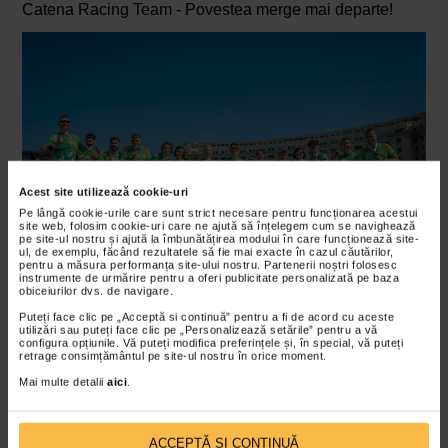
Catena Racing Team - Povestea merge mai departe!
Acest site utilizează cookie-uri
Pe lângă cookie-urile care sunt strict necesare pentru funcționarea acestui
site web, folosim cookie-uri care ne ajută să înțelegem cum se navighează
pe site-ul nostru și ajută la îmbunătățirea modului în care funcționează site-
ul, de exemplu, făcând rezultatele să fie mai exacte în cazul căutărilor,
pentru a măsura performanța site-ului nostru. Partenerii noștri folosesc
instrumente de urmărire pentru a oferi publicitate personalizată pe baza
obiceiurilor dvs. de navigare.
Puteți face clic pe „Acceptă si continuă” pentru a fi de acord cu aceste
utilizări sau puteți face clic pe „Personalizează setările” pentru a vă
configura opțiunile. Vă puteți modifica preferințele și, în special, vă puteți
retrage consimțământul pe site-ul nostru în orice moment.
Mai multe detalii
aici
.
ACCEPTĂ SI CONTINUĂ