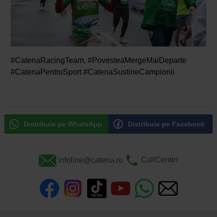
#CatenaRacingTeam, #PovesteaMergeMaiDeparte
#CatenaPentruSport #CatenaSustineCampionii
Distribuie pe WhatsApp
Distribuie pe Facebook
infoline@catena.ro
CallCenter