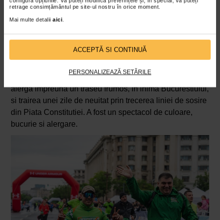
configura opțiunile. Vă puteți modifica preferințele și, în special, vă puteți
retrage consimțământul pe site-ul nostru în orice moment.
Mai multe detalii
aici
.
ACCEPTĂ SI CONTINUĂ
PERSONALIZEAZĂ SETĂRILE
Ceea ce au avut cu totii in comun a fost bucuria de a
alerga impreuna un traseu frumos, in inima Bucurestiului,
si trairea unei zile de neuitat prin trecerea liniei de sosire
din Piata Constitutiei. A fost un spectacol de culoare,
bucurie si alergare.