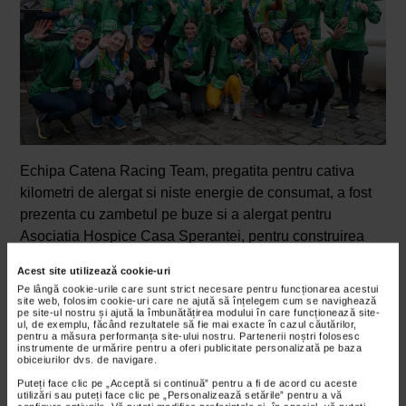
Echipa Catena Racing Team, pregatita pentru cativa
kilometri de alergat si niste energie de consumat, a fost
prezenta cu zambetul pe buze si a alergat pentru
Asociatia Hospice Casa Sperantei, pentru construirea
spitalului dedicat ingrijirii paliative pedriatice.
Acest site utilizează cookie-uri
Pe lângă cookie-urile care sunt strict necesare pentru funcționarea acestui
site web, folosim cookie-uri care ne ajută să înțelegem cum se navighează
pe site-ul nostru și ajută la îmbunătățirea modului în care funcționează site-
ul, de exemplu, făcând rezultatele să fie mai exacte în cazul căutărilor,
pentru a măsura performanța site-ului nostru. Partenerii noștri folosesc
instrumente de urmărire pentru a oferi publicitate personalizată pe baza
obiceiurilor dvs. de navigare.
Puteți face clic pe „Acceptă si continuă” pentru a fi de acord cu aceste
utilizări sau puteți face clic pe „Personalizează setările” pentru a vă