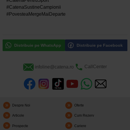
#CatenaPentruSport
#CatenaSustineCampionii
#PovesteaMergeMaiDeparte
Distribuie pe WhatsApp
Distribuie pe Facebook
infoline@catena.ro
CallCenter
Despre Noi
Oferte
Articole
Cum Rezerv
Prospecte
Cariere