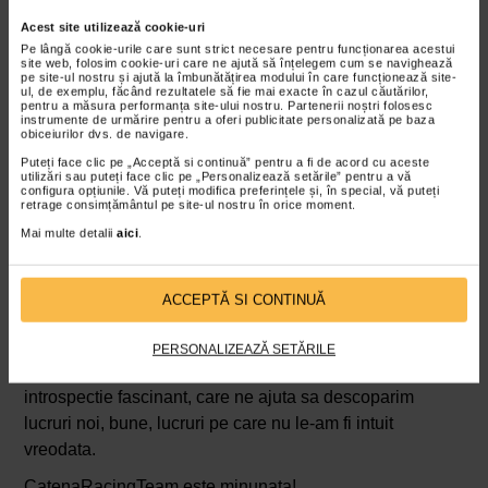
Acest site utilizează cookie-uri
Pe lângă cookie-urile care sunt strict necesare pentru funcționarea acestui
site web, folosim cookie-uri care ne ajută să înțelegem cum se navighează
pe site-ul nostru și ajută la îmbunătățirea modului în care funcționează site-
ul, de exemplu, făcând rezultatele să fie mai exacte în cazul căutărilor,
pentru a măsura performanța site-ului nostru. Partenerii noștri folosesc
instrumente de urmărire pentru a oferi publicitate personalizată pe baza
obiceiurilor dvs. de navigare.
Puteți face clic pe „Acceptă si continuă” pentru a fi de acord cu aceste
Trecand pe langa cele mai importante repere
utilizări sau puteți face clic pe „Personalizează setările” pentru a vă
configura opțiunile. Vă puteți modifica preferințele și, în special, vă puteți
emblematice si culturale ale Bucurestiului, alergatorii au
retrage consimțământul pe site-ul nostru în orice moment.
explorat capitala pe un traseu extraordinar, cu punct de
Mai multe detalii
aici
.
plecare Bd. Libertatii (in dreptul Parcului Izvor) si sosire
in Piata Constitutiei, parcurgand bulevardele din centrul
ACCEPTĂ SI CONTINUĂ
si nordul Bucurestiului.
Pentru noi, SuperEchipa Catena Racing Team, alergarea
PERSONALIZEAZĂ SETĂRILE
nu mai este doar o simpla alergare, ci un mod de
introspectie fascinant, care ne ajuta sa descoparim
lucruri noi, bune, lucruri pe care nu le-am fi intuit
vreodata.
CatenaRacingTeam este minunata!