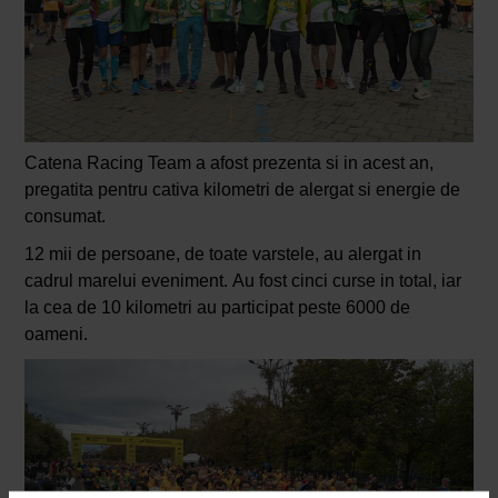
Catena Racing Team a afost prezenta si in acest an,
pregatita pentru cativa kilometri de alergat si energie de
consumat.
12 mii de persoane, de toate varstele, au alergat in
cadrul marelui eveniment. Au fost cinci curse in total, iar
la cea de 10 kilometri au participat peste 6000 de
oameni.