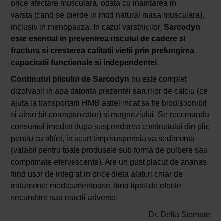
orice afectare musculara, odata cu inaintarea in
varsta (cand se pierde in mod natural masa musculara),
inclusiv in menopauza. In cazul varstnicilor,
Sarcodyn
este esential in prevenirea riscului de cadere si
fractura si cresterea calitatii vietii prin prelungirea
capacitatii functionale si independentei
.
Continutul plicului de Sarcodyn
nu este complet
dizolvabil in apa datorita prezentei sarurilor de calciu (ce
ajuta la transportarii HMB astfel incat sa fie biodisponibil
si absorbit corespunzator) si magneziului. Se recomanda
consumul imediat dupa suspendarea continutului din plic
pentru ca altfel, in scurt timp suspensia va sedimenta
(valabil pentru toate produsele sub forma de pulbere sau
comprimate efervescente). Are un gust placut de ananas
fiind usor de integrat in orice dieta alaturi chiar de
tratamente medicamentoase, fiind lipsit de efecte
secundare sau reactii adverse.
Dr. Delia Stemate