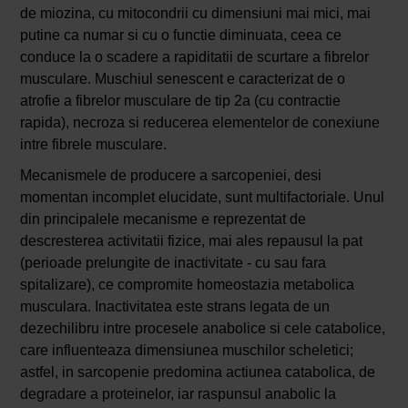
de miozina, cu mitocondrii cu dimensiuni mai mici, mai
putine ca numar si cu o functie diminuata, ceea ce
conduce la o scadere a rapiditatii de scurtare a fibrelor
musculare. Muschiul senescent e caracterizat de o
atrofie a fibrelor musculare de tip 2a (cu contractie
rapida), necroza si reducerea elementelor de conexiune
intre fibrele musculare.
Mecanismele de producere a sarcopeniei, desi
momentan incomplet elucidate, sunt multifactoriale. Unul
din principalele mecanisme e reprezentat de
descresterea activitatii fizice, mai ales repausul la pat
(perioade prelungite de inactivitate - cu sau fara
spitalizare), ce compromite homeostazia metabolica
musculara. Inactivitatea este strans legata de un
dezechilibru intre procesele anabolice si cele catabolice,
care influenteaza dimensiunea muschilor scheletici;
astfel, in sarcopenie predomina actiunea catabolica, de
degradare a proteinelor, iar raspunsul anabolic la