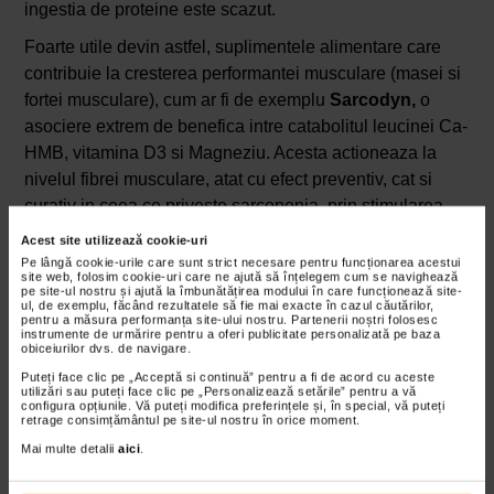
ingestia de proteine este scazut.
Foarte utile devin astfel, suplimentele alimentare care
contribuie la cresterea performantei musculare (masei si
fortei musculare), cum ar fi de exemplu
Sarcodyn,
o
asociere extrem de benefica intre catabolitul leucinei Ca-
HMB, vitamina D3 si Magneziu. Acesta actioneaza la
nivelul fibrei musculare, atat cu efect preventiv, cat si
curativ in ceea ce priveste sarcopenia, prin stimularea
sintezei proteice, reducerea proteolizei (a degradarii
Acest site utilizează cookie-uri
proteice) si prevenirea leziunilor fibrelor musculare post
Pe lângă cookie-urile care sunt strict necesare pentru funcționarea acestui
site web, folosim cookie-uri care ne ajută să înțelegem cum se navighează
efort fizic.
pe site-ul nostru și ajută la îmbunătățirea modului în care funcționează site-
ul, de exemplu, făcând rezultatele să fie mai exacte în cazul căutărilor,
pentru a măsura performanța site-ului nostru. Partenerii noștri folosesc
Sarcodyn
este prima solutie de combatere a scaderii
instrumente de urmărire pentru a oferi publicitate personalizată pe baza
performantei musculare prin asocierea unica intre
obiceiurilor dvs. de navigare.
catabolitul de leucina Ca-HMB si vitamina D3 si
Puteți face clic pe „Acceptă si continuă” pentru a fi de acord cu aceste
utilizări sau puteți face clic pe „Personalizează setările” pentru a vă
magneziu. Ca-HMB si-a demonstrat eficacitatea in
configura opțiunile. Vă puteți modifica preferințele și, în special, vă puteți
retrage consimțământul pe site-ul nostru în orice moment.
mentinerea echilibrului intre masa si forta musculara,
Mai multe detalii
aici
.
asigurand performanta musculara prin reducerea
procesului de degradare a fibrelor musculare, cu efect in