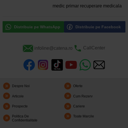
medic primar recuperare medicala
Distribuie pe WhatsApp
Distribuie pe Facebook
infoline@catena.ro
CallCenter
Despre Noi
Oferte
Articole
Cum Rezerv
Prospecte
Cariere
Politica De
Toate Marcile
Confidentialitate