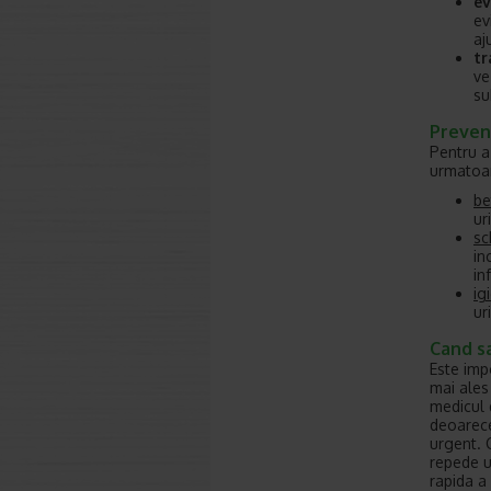
ev
ev
aj
tr
ve
su
Prevent
Pentru a 
urmatoar
be
ur
sc
in
in
ig
ur
Cand sa
Este imp
mai ales
medicul 
deoarece
urgent. 
repede u
rapida a