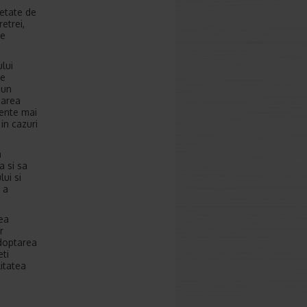
ietate de
retrei,
te
ului
le
pun
zarea
mente mai
in cazuri
a
a si sa
ui si
 a
vea
r
adoptarea
eti
litatea