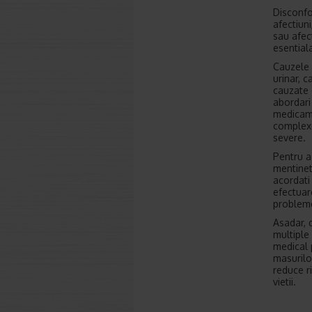
Disconfo
afectiuni
sau afect
esential
Cauzele f
urinar, c
cauzate 
abordari 
medicame
complexe
severe.
Pentru a 
mentinet
acordati
efectuar
probleme
Asadar, 
multiple 
medical 
masurilo
reduce r
vietii.