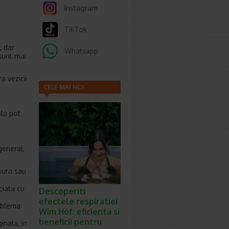
Instagram
TikTok
, dar
Whatsapp
sunt mai
a vezicii
CELE MAI NOI
ARTICOLE
ala pot
?
general,
sura sau
ciata cu
Descoperiti
efectele respiratiei
roblema
Wim Hof: eficienta si
beneficii pentru
inala, in