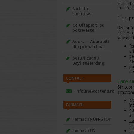
sau dupa
manifest
Nutritie
sanatoasa
Cine po
Ce Oftapic ti se
Disconfo
potriveste
este mai
suscepti
Adora – Adorabili
fe
din prima clipa
ur
pe
Seturi cadou
de
Baylis&Harding
pa
pr
CONTACT
Care su
Simptomel
infoline@catena.ro
simptome
ar
in
FARMACII
du
in
Farmacii NON-STOP
du
cu
Farmacii FIV
di