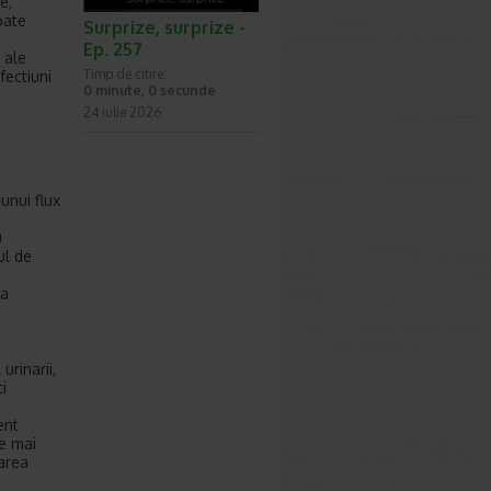
e,
oate
Surprize, surprize -
Ep. 257
 ale
Timp de citire:
fectiuni
0 minute, 0 secunde
24 iulie 2026
unui flux
u
ul de
pa
urinarii,
i
ent
ne mai
area