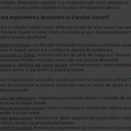
 urinare. Intelegerea cauzelor si a modului in care acest simptom se
a este cruciala pentru stabilirea unui plan de tratament adecvat.
ate experimenta disconfort la sfarsitul urinarii?
rtul la sfarsitul urinarii poate afecta persoane de orice varsta sau sex
 frecvent intalnit la femei. Exista mai multe grupuri de persoane care 
bile la aceasta problema:
meile insarcinate
: modificarile hormonale si presiunea exercitata asupr
inare in timpul sarcinii pot contribui la aparitia disconfortului;
rsoanele cu diabet
: nivelurile ridicate de zahar din sange pot favoriza
zvoltarea infectiilor tractului urinar, care pot duce la disconfort;
cientii cu afectiuni ale vezicii urinare
: afectiuni precum cistita interstiti
ovoca durere si disconfort la sfarsitul urinarii.
nt simptomele asociate cu disconfort la sfarsitul urinarii
e disconfortului la sfarsitul urinarii pot varia in functie de cauza. In 
le pot include:
sura sau intepatura
: majoritatea persoanelor descriu o senzatie de ar
tepatura in timpul urinarii;
rere la inceputul urinarii
: durerea la inceputul urinarii este adesea aso
fectiile tractului urinar;
rere dupa urinare
: durerea care apare dupa urinare poate indica o p
 vezica urinara sau prostata (la barbati);
sconfort localizat
: femeile pot experimenta durere externa in zona vag