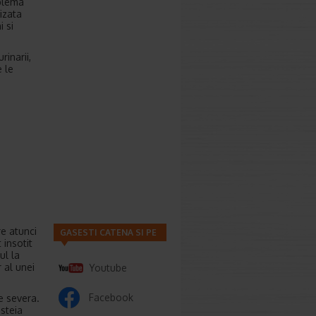
oblema
izata
i si
rinarii,
 le
re atunci
GASESTI CATENA SI PE
 insotit
ul la
r al unei
Youtube
Facebook
e severa.
steia