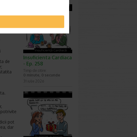
te cauze
r
i
Insuficienta Cardiaca
ata de
- Ep. 258
e;
Timp de citire:
statita
0 minute, 0 secunde
31 iulie 2026
ta.
r,
potrivite
icii pot
ea, dar