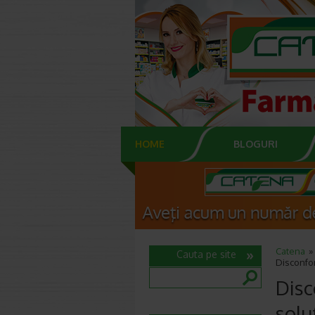
HOME
BLOGURI
Catena
Cauta pe site
Disconfort
Disc
solu