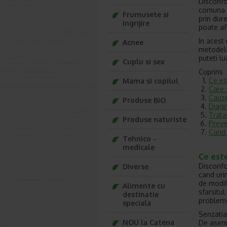
Disconfo
comuna c
Frumusete si
prin dure
ingrijire
poate afe
In acest 
Acnee
metodele
puteti l
Cuplu si sex
Cuprins
Ce est
Mama si copilul
Care 
Cauze
Produse BIO
Diagn
Trata
Produse naturiste
Preve
Cand 
Tehnico -
medicale
Ce este
Disconfo
Diverse
cand urin
de modif
Alimente cu
sfarsitul
destinatie
probleme
speciala
Senzatia
NOU la Catena
De aseme