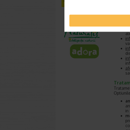
fi
Care su
Exista mu
in
al
in
va
in
di
in
in
af
sa
Tratame
Tratament
Optiunil
an
an
in
me
pr
co