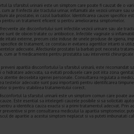
rtul la sfarsitul urinarii este un simptom care poate fi cauzat de o var
, cum ar fi infectii ale tractului urinar, inflamatii ale vezicii urinare sau u
iuni ale prostatei, in cazul barbatilor. Identificarea cauzei specifice es
a pentru un tratament eficient si pentru ameliorarea simptomelor.
recvente ale disconfortului sunt infectiile vezicii urinare sau ale tract
are sunt de obicei tratate cu antibiotice. Infectiile vaginale si inflamatii
de iritatii externe, precum cele induse de unele produse de igiena, im
specifice de tratament, ce constau in evitarea agentilor iritanti si utili
ntelor adecvate. Afectiunile prostatei la barbati pot necesita trata
, cum ar fi medicamente pentru prostatita sau interventii chirurgicale 
preveni aparitia disconfortului la sfarsitul urinarii, este recomandat s
i o hidratare adecvata, sa evitati produsele care pot irita zona genital
 o atentie deosebita igienei personale. Consultarea regulata a medicul
ea testelor adecvate sunt pasi importanti pentru identificarea timpurie
lor si pentru stabilirea tratamentului corect.
disconfortul la sfarsitul urinarii este un simptom comun care poate a
cauze. Este esential sa intelegeti cauzele posibile si sa solicitati ajuto
pentru a identifica cauza exacta si a primi tratamentul adecvat. Prin 
r preventive si prin consultarea medicului la aparitia simptomelor, put
iscul de aparitie a acestui simptom neplacut si va puteti imbunatati ca