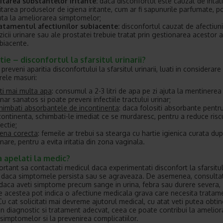
itarea substantelor iritante:
daca disconfortul este cauzat de iritati
itarea produselor de igiena iritante, cum ar fi sapunurile parfumate, p
uta la ameliorarea simptomelor;
atamentul afectiunilor subiacente:
disconfortul cauzat de afectiuni
zicii urinare sau ale prostatei trebuie tratat prin gestionarea acestor a
biacente.
ie – disconfortul la sfarsitul urinarii?
preveni aparitia disconfortului la sfarsitul urinarii, luati in considerare
ele masuri:
ti mai multa apa
: consumul a 2-3 litri de apa pe zi ajuta la mentinerea 
inar sanatos si poate preveni infectiile tractului urinar;
himbati absorbantele de incontinenta
: daca folositi absorbante pentr
continenta, schimbati-le imediat ce se murdaresc, pentru a reduce risc
fectie;
iena corecta
: femeile ar trebui sa stearga cu hartie igienica curata du
inare, pentru a evita iritatia din zona vaginala.
 apelati la medic?
ortant sa contactati medicul daca experimentati disconfort la sfarsitul 
 daca simptomele persista sau se agraveaza. De asemenea, consultat
daca aveti simptome precum sange in urina, febra sau durere severa,
 acestea pot indica o afectiune medicala grava care necesita tratam
Cu cat solicitati mai devreme ajutorul medical, cu atat veti putea obti
n diagnostic si tratament adecvat, ceea ce poate contribui la amelior
 simptomelor si la prevenirea complicatiilor.