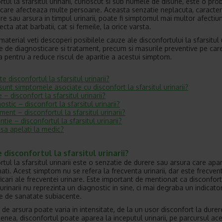
rtul la sfarsitul urinarii, cunoscut si sub numele de disurie, este o pr
are afecteaza multe persoane. Aceasta senzatie neplacuta, caracter
re sau arsura in timpul urinarii, poate fi simptomul mai multor afectiun
cta atat barbatii, cat si femeile, la orice varsta.
material veti descoperi posibilele cauze ale disconfortului la sfarsitul u
 de diagnosticare si tratament, precum si masurile preventive pe care
ua pentru a reduce riscul de aparitie a acestui simptom.
e disconfortul la sfarsitul urinarii?
sunt simptomele asociate cu disconfort la sfarsitul urinarii?
 – disconfort la sfarsitul urinarii?
ostic – disconfort la sfarsitul urinarii?
ment – disconfortul la sfarsitul urinarii?
ntie – disconfortul la sfarsitul urinarii?
sa apelati la medic?
 disconfortul la sfarsitul urinarii?
rtul la sfarsitul urinarii este o senzatie de durere sau arsura care apa
ati. Acest simptom nu se refera la frecventa urinarii, dar este frecvent
icari ale frecventei urinare. Este important de mentionat ca disconfort
 urinarii nu reprezinta un diagnostic in sine, ci mai degraba un indicato
 de sanatate subiacente.
 de arsura poate varia in intensitate, de la un usor disconfort la durer
nea, disconfortul poate aparea la inceputul urinarii, pe parcursul ace