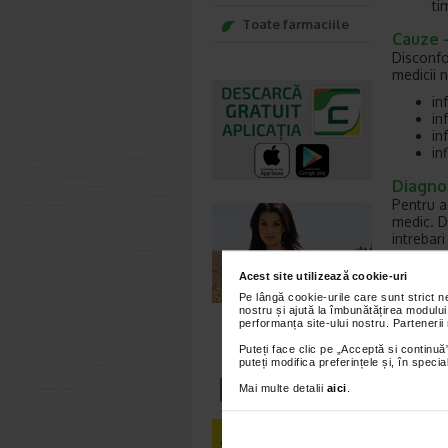
ti
Toate farmaciile
Cauze –
Disconfor
medicii 
in
in
in
in
Diagnos
Pentru a 
medic. D
intrebar
asemenea
prezenta 
Acest site utilizează cookie-uri
include:
Pe lângă cookie-urile care sunt strict 
nostru și ajută la îmbunătățirea modului
an
performanța site-ului nostru. Partenerii
sa
tr
Puteți face clic pe „Acceptă si continuă”
puteți modifica preferințele și, în spec
cu
si
Mai multe detalii
aici
.
te
re
pr