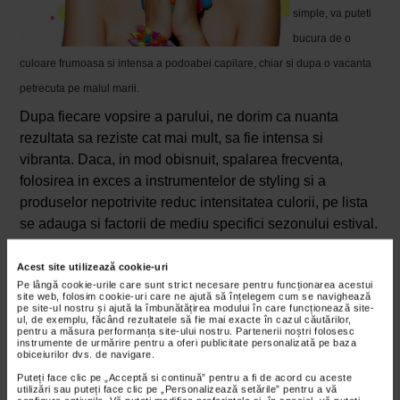
simple, va puteti
bucura de o
culoare frumoasa si intensa a podoabei capilare, chiar si dupa o vacanta
petrecuta pe malul marii.
Dupa fiecare vopsire a parului, ne dorim ca nuanta
rezultata sa reziste cat mai mult, sa fie intensa si
vibranta. Daca, in mod obisnuit, spalarea frecventa,
folosirea in exces a instrumentelor de styling si a
produselor nepotrivite reduc intensitatea culorii, pe lista
se adauga si factorii de mediu specifici sezonului estival.
Astfel, soarele, apa sarata, clorul din piscine si
umiditatea afecteaza culoarea parului. Acesta devine
Acest site utilizează cookie-uri
Pe lângă cookie-urile care sunt strict necesare pentru funcționarea acestui
tern, uscat, lipsit de vitalitate. Tocmai de aceea, venim in
site web, folosim cookie-uri care ne ajută să înțelegem cum se navighează
ajutorul vostru cu cateva mici secrete pentru a va
pe site-ul nostru și ajută la îmbunătățirea modului în care funcționează site-
ul, de exemplu, făcând rezultatele să fie mai exacte în cazul căutărilor,
mentine culoarea.
pentru a măsura performanța site-ului nostru. Partenerii noștri folosesc
instrumente de urmărire pentru a oferi publicitate personalizată pe baza
obiceiurilor dvs. de navigare.
Produse cu protectie UV pentru par
Puteți face clic pe „Acceptă si continuă” pentru a fi de acord cu aceste
Exista produse cu formule special create, care
utilizări sau puteți face clic pe „Personalizează setările” pentru a vă