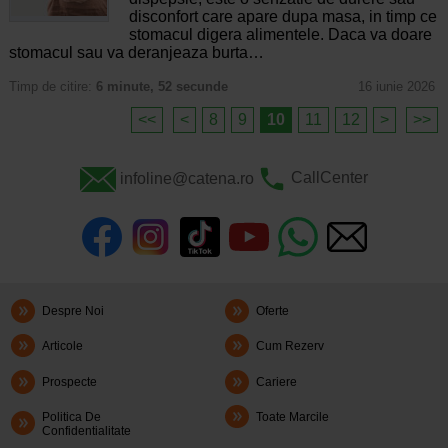
disconfort care apare dupa masa, in timp ce
stomacul digera alimentele. Daca va doare
stomacul sau va deranjeaza burta…
Timp de citire:
6 minute, 52 secunde
16 iunie 2026
<<
<
8
9
10
11
12
>
>>
infoline@catena.ro
CallCenter
Despre Noi
Oferte
Articole
Cum Rezerv
Prospecte
Cariere
Politica De
Toate Marcile
Confidentialitate