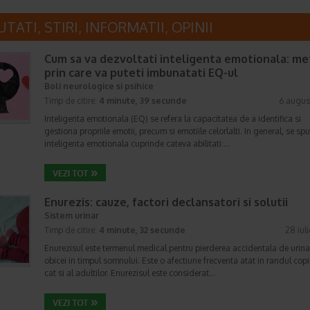
TATI, STIRI, INFORMATII, OPINII
Cum sa va dezvoltati inteligenta emotionala: m
prin care va puteti imbunatati EQ-ul
Boli neurologice si psihice
Timp de citire:
4 minute, 39 secunde
6 augus
Inteligenta emotionala (EQ) se refera la capacitatea de a identifica si
gestiona propriile emotii, precum si emotiile celorlalti. In general, se sp
inteligenta emotionala cuprinde cateva abilitati:…
Enurezis: cauze, factori declansatori si solutii
Sistem urinar
Timp de citire:
4 minute, 32 secunde
28 iul
Enurezisul este termenul medical pentru pierderea accidentala de urina
obicei in timpul somnului. Este o afectiune frecventa atat in randul copii
cat si al adultilor. Enurezisul este considerat…