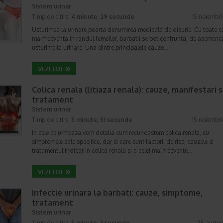
Sistem urinar
Timp de citire:
4 minute, 29 secunde
15 noiembr
Usturimea la urinare poarta denumirea medicala de disurie. Cu toate c
mai frecventa in randul femeilor, barbatii se pot confrunta, de asemene
usturime la urinare. Una dintre principalele cauze…
Colica renala (litiaza renala): cauze, manifestari s
tratament
Sistem urinar
Timp de citire:
5 minute, 51 secunde
15 noiembr
In cele ce urmeaza vom detalia cum recunoastem colica renala, cu
simptomele sale specifice, dar si care sunt factorii de risc, cauzele si
tratamentul indicat in colica renala si a celei mai frecvente…
Infectie urinara la barbati: cauze, simptome,
tratament
Sistem urinar
Timp de citire:
5 minute, 3 secunde
25 augus