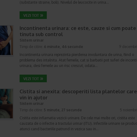
(substante straine, boli). Nivelul de leucocite in urina…
Incontinenta urinara: ce este, cauze si cum poate 
tinuta sub control
Sistem urinar
Timp de citire:
6 minute, 46 secunde
9 decembr
Incontinenta urinara reprezinta pierderea involuntara de urina, fiind o
problema des intalnita. Atat femeile, cat si barbatii pot suferi de incont
urinara, desi femeile au un risc crescut, odata…
Cistita si anexita: descoperiti lista plantelor care
vin in ajutor
Sistem urinar
Timp de citire:
5 minute, 27 secunde
5 noiembr
Cistita este inflamatia vezicii urinare. De cele mai multe ori, cistita este
cauzata de o infectie a tractului urinar (ITU). Infectiile urinare se produ
atunci cand bacteriile patrund in vezica sau in…