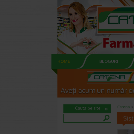
HOME
BLOGURI
Catena
Cauta pe site
Sis