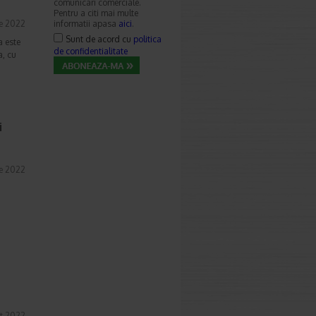
comunicari comerciale.
Pentru a citi mai multe
ie 2022
informatii apasa
aici
.
Sunt de acord cu
politica
a este
de confidentialitate
a, cu
i
ie 2022
t 2022