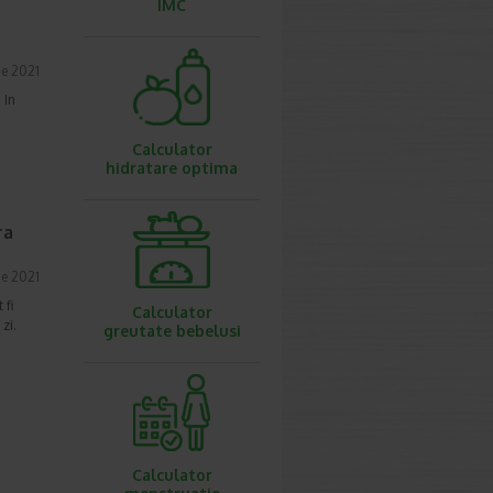
IMC
ie 2021
 In
Calculator
hidratare optima
ra
ie 2021
 fi
Calculator
zi.
greutate bebelusi
Calculator