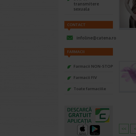
transmitere
sexuala
CONTACT
infoline@catena.ro
FARMACII
Farmacii NON-STOP
Farmacii FIV
Toate farmaciile
<<