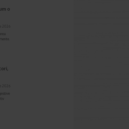
cum o
ie 2026
prea
imente.
ori,
ie 2026
gestive
tiv