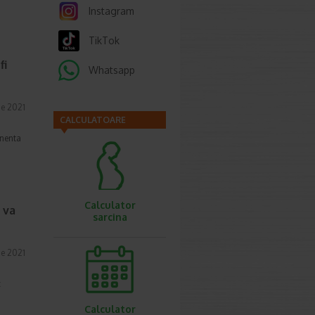
Instagram
TikTok
fi
Whatsapp
ie 2021
CALCULATOARE
inenta
Calculator
 va
sarcina
ie 2021
c
Calculator