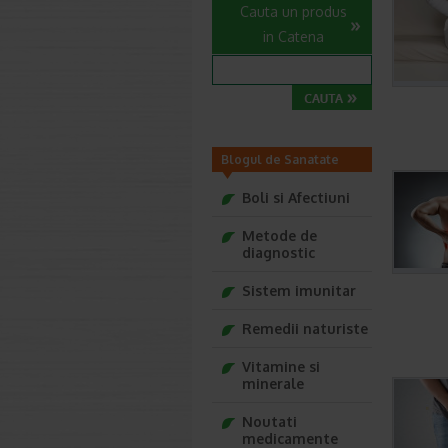
Cauta un produs
in Catena
Blogul de Sanatate
Farmacia Ta
Boli si Afectiuni
Metode de
diagnostic
Sistem imunitar
Remedii naturiste
Vitamine si
minerale
Noutati
medicamente