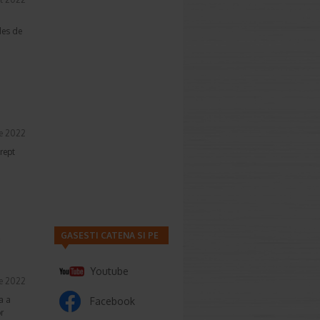
des de
ie 2022
rept
GASESTI CATENA SI PE
a
Youtube
ie 2022
a a
Facebook
r