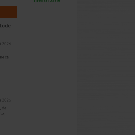
menstruatie
etode
t 2026
une ca
ie 2026
, de
lor,