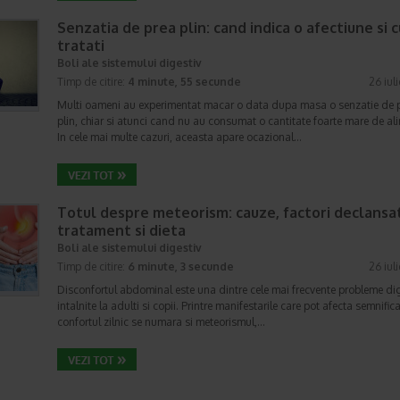
Senzatia de prea plin: cand indica o afectiune si 
tratati
Boli ale sistemului digestiv
Timp de citire:
4 minute, 55 secunde
26 iul
Multi oameni au experimentat macar o data dupa masa o senzatie de 
plin, chiar si atunci cand nu au consumat o cantitate foarte mare de al
In cele mai multe cazuri, aceasta apare ocazional…
Totul despre meteorism: cauze, factori declansat
tratament si dieta
Boli ale sistemului digestiv
Timp de citire:
6 minute, 3 secunde
26 iul
Disconfortul abdominal este una dintre cele mai frecvente probleme di
intalnite la adulti si copii. Printre manifestarile care pot afecta semnifica
confortul zilnic se numara si meteorismul,…