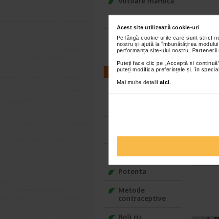
Viitoare mamica
Deja mamica
Acest site utilizează cookie-uri
Bebelusul tau
Pe lângă cookie-urile care sunt strict 
nostru și ajută la îmbunătățirea modului
performanța site-ului nostru. Partenerii
Copilul tau
Puteți face clic pe „Acceptă si continuă”
puteți modifica preferințele și, în spec
Blogul Safe for You
Mai multe detalii
aici
.
Fertilitate /
Infertilitate
barbati
Fertilitate /
Infertilitate femei
Relatia de cuplu
Potenta
Metode
contraceptive
Boli cu