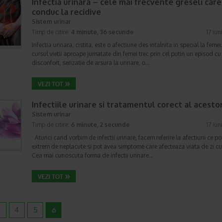
Infectia urinara – cele mai frecvente greseli care
conduc la recidive
Sistem urinar
Timp de citire:
4 minute, 36 secunde
17 iun
Infectia urinara, cistita, este o afectiune des intalnita in special la femei.
cursul vietii aproape jumatate din femei trec prin cel putin un episod cu
disconfort, senzatie de arsura la urinare, o…
Infectiile urinare si tratamentul corect al acesto
Sistem urinar
Timp de citire:
6 minute, 2 secunde
17 iun
Atunci cand vorbim de infectii urinare, facem referire la afectiuni ce pot
extrem de neplacute si pot avea simptome care afecteaza viata de zi cu 
Cea mai cunoscuta forma de infectii urinare…
<
4
5
6