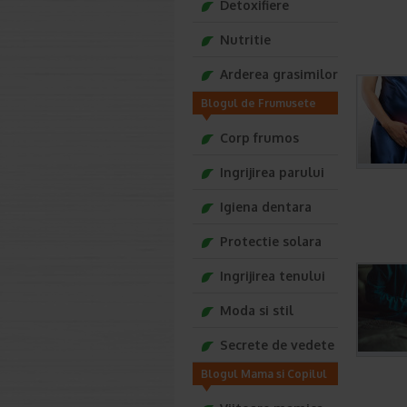
Detoxifiere
Nutritie
Arderea grasimilor
Blogul de Frumusete
Tonica
Corp frumos
Ingrijirea parului
Igiena dentara
Protectie solara
Ingrijirea tenului
Moda si stil
Secrete de vedete
Blogul Mama si Copilul