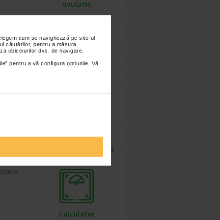
ovulatie
nțelegem cum se navighează pe site-ul
ul căutărilor, pentru a măsura
ie 2021
za obiceiurilor dvs. de navigare.
ile” pentru a vă configura opțiunile. Vă
Calculator
greutate ideala
rolog
Calculator rata
metabolismului bazal
ie 2021
a
fecțiune
Calculator