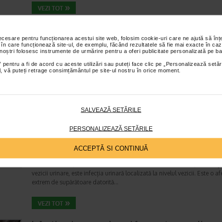
Infectia tractului urinar: O problema arzatoare
necesare pentru funcționarea acestui site web, folosim cookie-uri care ne ajută să î
Sistem urinar
 în care funcționează site-ul, de exemplu, făcând rezultatele să fie mai exacte în caz
Timp de citire:
4 minute, 59 secunde
22 iun
 noștri folosesc instrumente de urmărire pentru a oferi publicitate personalizată pe ba
Infectiile tractului urinar (ITU) necomplicate sunt unele dintre cele mai
 pentru a fi de acord cu aceste utilizări sau puteți face clic pe „Personalizează setăr
ial, vă puteți retrage consimțământul pe site-ul nostru în orice moment.
frecvente infectii bacteriene. Se manifesta prin disconfort si senzatie de
arsura la urinare, o nevoie urgenta, intensa de a merge…
SALVEAZĂ SETĂRILE
Cistitele repetate la femei, relateaza medicul u
PERSONALIZEAZĂ SETĂRILE
Dr. Andrei Manu Marin
Sistem urinar
ACCEPTĂ SI CONTINUĂ
Timp de citire:
3 minute, 27 secunde
22 iun
Partea 1- Cauze, cand si cum le tratam Ce este cistita Cistita, inflamați
vezicii urinare, este infecția urinară localizată la nivelul vezicii. Este o a
extrem de supărătoare datorită…