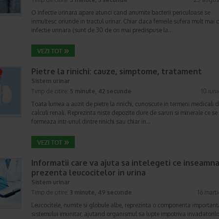
O infectie urinara apare atunci cand anumite bacterii periculoase se
inmultesc oriunde in tractul urinar. Chiar daca femeile sufera mult mai 
infectie urinara (sunt de 30 de ori mai predispuse la…
Pietre la rinichi: cauze, simptome, tratament
Sistem urinar
Timp de citire:
5 minute, 42 secunde
10 iun
Toata lumea a auzit de pietre la rinichi, cunoscute in termeni medicali d
calculi renali. Reprezinta niste depozite dure de saruri si minerale ce se
formeaza intr-unul dintre rinichi sau chiar in…
Informatii care va ajuta sa intelegeti ce inseamn
prezenta leucocitelor in urina
Sistem urinar
Timp de citire:
3 minute, 49 secunde
16 mart
Leucocitele, numite si globule albe, reprezinta o componenta important
sistemului imunitar, ajutand organismul sa lupte impotriva invadatorilo