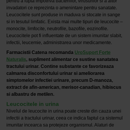
pentru a lupta impotriva bacteriilor, virusurilor si a altor
invadatori ce reprezinta o amenintare pentru sanatate.
Leucocitele sunt produse in maduva si stocate in sange
si in tesutul limfatic. Exista mai multe tipuri de leucocite –
monocite, limfocite, neutrofile, bazofile, eozinofile.
Leucocitele pot fi influentate de un sistem imunitar slabit,
infectii, leucemie, administrarea unor medicamente.
Farmacistii Catena recomanda
UroSuport Forte
Naturalis
, supliment alimentar ce sustine sanatatea
tractului urinar. Contine substante ce favorizeaza
calmarea disconfortului urinar si ameliorarea
simptomelor infectiei urinare, precum D-manoza,
extract de afin-american, merisor-canadian, hibiscus
si albastru de metilen.
Leucocitele in urina
Nivelul de leucocite in urina poate creste din cauza unei
infectii a tractului urinar, ceea ce indica faptul ca sistemul
imunitar incearca sa protejeze organismul. Alaturi de