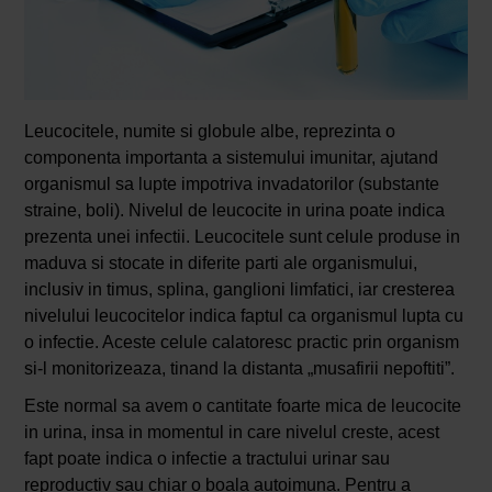
Leucocitele, numite si globule albe, reprezinta o
componenta importanta a sistemului imunitar, ajutand
organismul sa lupte impotriva invadatorilor (substante
straine, boli). Nivelul de leucocite in urina poate indica
prezenta unei infectii. Leucocitele sunt celule produse in
maduva si stocate in diferite parti ale organismului,
inclusiv in timus, splina, ganglioni limfatici, iar cresterea
nivelului leucocitelor indica faptul ca organismul lupta cu
o infectie. Aceste celule calatoresc practic prin organism
si-l monitorizeaza, tinand la distanta „musafirii nepoftiti”.
Este normal sa avem o cantitate foarte mica de leucocite
in urina, insa in momentul in care nivelul creste, acest
fapt poate indica o infectie a tractului urinar sau
reproductiv sau chiar o boala autoimuna. Pentru a