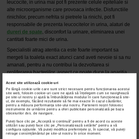
leucocite, in urina mai pot fi prezente celule epiteliale si
alte microorganisme care provoaca infectie. Disfunctiile
rinichilor, precum nefrita si pietrele la rinichi, pot fi
responsabile de prezenta leucocitelor in urina, alaturi de
dureri de spate
, disconfort la urinare, eliminarea unei
cantitati foarte mici de urina.
Specialistii atrag atentia ca este foarte important sa
mergeti la toaleta exact atunci cand aveti nevoie si sa nu
amanati, pentru a nu contribui la dezvoltarea si
proliferarea bacteriilor, aspect ce poate duce la aparitia
unei infectii a tractului urinar. In plus, daca va faceti un
Acest site utilizează cookie-uri
obicei din asta, in timp, vezica urinara nu se va mai goli
Pe lângă cookie-urile care sunt strict necesare pentru funcționarea acestui
site web, folosim cookie-uri care ne ajută să înțelegem cum se navighează
complet, determinand dezvoltarea microorganismelor. Se
pe site-ul nostru și ajută la îmbunătățirea modului în care funcționează site-
ul, de exemplu, făcând rezultatele să fie mai exacte în cazul căutărilor,
recomanda sa consumati 2 litri de apa pe zi.
pentru a măsura performanța site-ului nostru. Partenerii noștri folosesc
instrumente de urmărire pentru a oferi publicitate personalizată pe baza
Ce indica valorile mari ale leucocitelor in
obiceiurilor dvs. de navigare.
urina?
Puteți face clic pe „Acceptă si continuă” pentru a fi de acord cu aceste
utilizări sau puteți face clic pe „Personalizează setările” pentru a vă
Prezenta valorilor mari de leucocite in urina este
configura opțiunile. Vă puteți modifica preferințele și, în special, vă puteți
retrage consimțământul pe site-ul nostru în orice moment.
verificata cu ajutorul analizei micro si macroscopice, ce