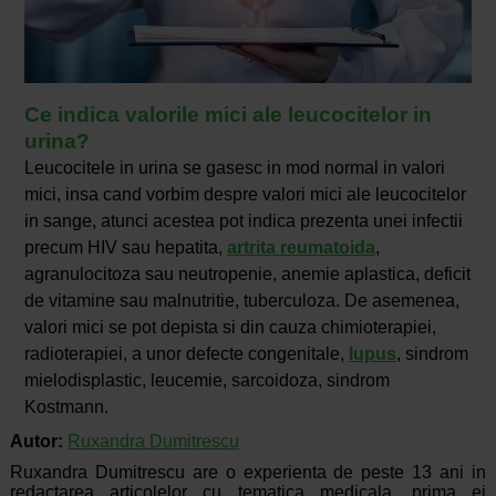
Ce indica valorile mici ale leucocitelor in
urina?
Leucocitele in urina se gasesc in mod normal in valori
mici, insa cand vorbim despre valori mici ale leucocitelor
in sange, atunci acestea pot indica prezenta unei infectii
precum HIV sau hepatita,
artrita reumatoida
,
agranulocitoza sau neutropenie, anemie aplastica, deficit
de vitamine sau malnutritie, tuberculoza. De asemenea,
valori mici se pot depista si din cauza chimioterapiei,
radioterapiei, a unor defecte congenitale,
lupus
, sindrom
mielodisplastic, leucemie, sarcoidoza, sindrom
Kostmann.
Autor:
Ruxandra Dumitrescu
Ruxandra Dumitrescu are o experienta de peste 13 ani in
redactarea articolelor cu tematica medicala, prima ei