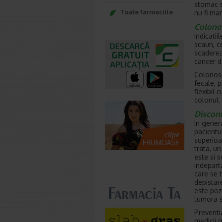
stomac s
Toate farmaciile
nu fi man
Colono
Indicati
scaun, co
scaderea
cancer d
Colonosc
fecale, 
flexibil
colonul.
Disconf
In genera
pacientul
superioa
trata, u
este si 
indeparta
care se 
depistar
este poz
tumora s
Preventi
medicii 