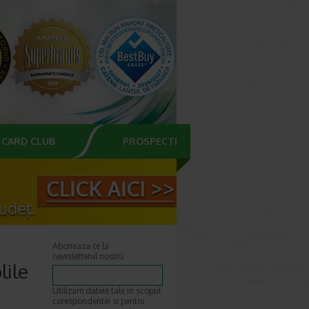
CARD CLUB
PROSPECTE
Aboneaza-te la
newsletterul nostru
lile
Utilizam datele tale in scopul
corespondentei si pentru