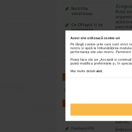
Ecogra
Nutritie
Rolul ec
sanatoasa
organelo
acestora,
Ce Oftapic ti se
pancreat
potriveste
se face 
Acest site utilizează cookie-uri
Endosc
Adora – Adorabili
Pe lângă cookie-urile care sunt strict 
In diagn
din prima clipa
nostru și ajută la îmbunătățirea modului
investig
performanța site-ului nostru. Partenerii
stomacul
Seturi cadou
Puteți face clic pe „Acceptă si continuă”
cu ecogr
Baylis&Harding
puteți modifica preferințele și, în spec
pentru e
Mai multe detalii
aici
.
Exista s
CONTACT
cronice 
simptom,
reprezin
infoline@catena.ro
Cele mai
dificulta
FARMACII
persiste
negru ca
in famil
Farmacii NON-STOP
Barrett, 
Farmacii FIV
Endoscop