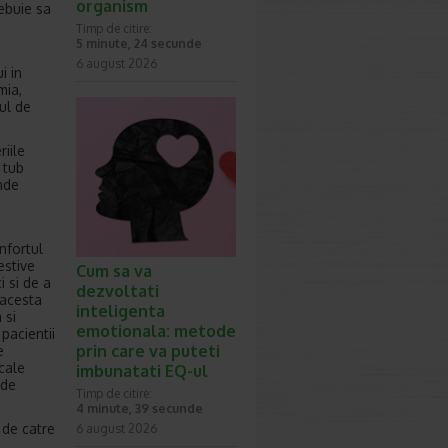
organism
rebuie sa
Timp de citire:
5 minute, 24 secunde
6 august 2026
i in
mia,
ul de
iile
 tub
inde
nfortul
estive
Cum sa va
i si de a
dezvoltati
 acesta
inteligenta
 si
emotionala: metode
pacientii
prin care va puteti
e
cale
imbunatati EQ-ul
 de
Timp de citire:
4 minute, 39 secunde
 de catre
6 august 2026