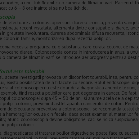
i duoden, a unui tub flexibil cu o camera de filmat in varf. Pacientul t
cat cu 6 – 8 ore inainte si sa nu bea lichide.
scopia
ile de efectuare a colonoscopiei sunt diareea cronica, prezenta sangelu
nstipatia recent instalata, alternanta dintre constipatie si diaree, ane
 in greutate involuntara, durerea abdominala difuza recurenta, istoric
e colon in familie, monitorizarea dupa rezectia polipilor.
opia necesita pregatirea cu o substanta care curata colonul de mater
provocand diaree. Colonoscopia consta in introducerea in anus, a unui
 cu o camera de filmat in varf; se introduce aer progresiv pentru a dest
ortul este tolerabil
l, aceste investigatii provoaca un disconfort tolerabil, insa, pentru co
ui, exista posibilitatea de a fi facute cu sedare. Rolul endoscopiei dig
re si al colonoscopiei nu este doar de a diagnostica anumite leziuni, c
n exemplu fiind rezectia polipilor care pot degenera in cancer. De fapt,
scopul colonoscopiei dupa 45 – 50 de ani, si anume acela de a depista
 polipii colonici, prevenind astfel aparitia cancerului de colon. Pentru 
tem de efectuarea preventiva a colonoscopiei, se recomanda testul d
e a hemoragiilor oculte din fecale; daca acest examen al materiilor fe
itiv, atunci colonoscopia devine obligatorie, caci se ridica suspiciunea
au polipi colonici.
a, diagnosticarea si tratarea bolilor digestive se poate face cu succes
gastroenterologi. In final, preventia ramane cel mai bun tratament!