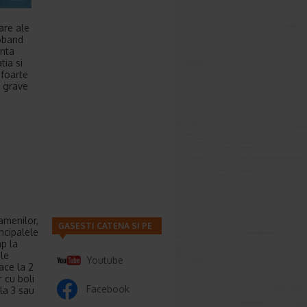
are ale
loband
enta
tia si
 foarte
i grave
amenilor,
GASESTI CATENA SI PE
incipalele
mp la
ile
Youtube
ace la 2
 cu boli
Facebook
 la 3 sau