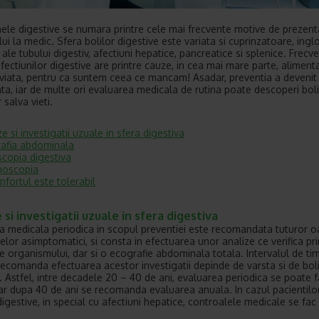
le digestive se numara printre cele mai frecvente motive de prezent
lui la medic. Sfera bolilor digestive este variata si cuprinzatoare, ing
 ale tubului digestiv, afectiuni hepatice, pancreatice si splenice. Frecv
fectiunilor digestive are printre cauze, in cea mai mare parte, alimenta
e viata, pentru ca suntem ceea ce mancam! Asadar, preventia a devenit
ta, iar de multe ori evaluarea medicala de rutina poate descoperi bol
r salva vieti.
ze si investigatii uzuale in sfera digestiva
afia abdominala
copia digestiva
noscopia
nfortul este tolerabil
 si investigatii uzuale in sfera digestiva
a medicala periodica in scopul preventiei este recomandata tuturor o
celor asimptomatici, si consta in efectuarea unor analize ce verifica pr
ale organismului, dar si o ecografie abdominala totala. Intervalul de ti
recomanda efectuarea acestor investigatii depinde de varsta si de bol
. Astfel, intre decadele 20 – 40 de ani, evaluarea periodica se poate f
 iar dupa 40 de ani se recomanda evaluarea anuala. In cazul pacientilor
digestive, in special cu afectiuni hepatice, controalele medicale se fac