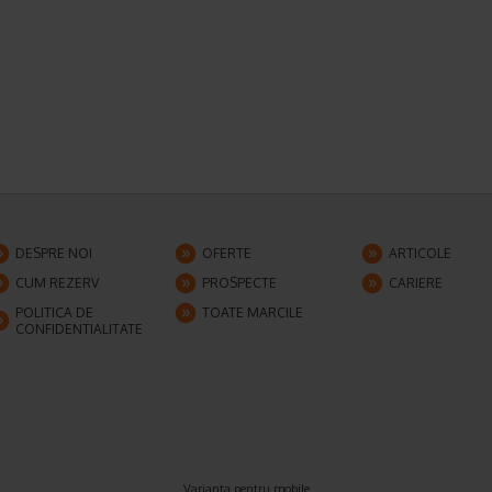
DESPRE NOI
OFERTE
ARTICOLE
CUM REZERV
PROSPECTE
CARIERE
POLITICA DE
TOATE MARCILE
CONFIDENTIALITATE
Varianta pentru mobile