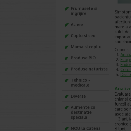
Frumusete si
Simptome
ingrijire
pacientu
afectiuni
Acnee
mare a a
stilul d
Cuplu si sex
importan
sau chia
Mama si copilul
Cuprins
Anali
Produse BIO
Ecogr
Endos
Produse naturiste
Colo
Disco
Tehnico -
medicale
Analize
Evaluare
Diverse
chiar si 
functii 
Alimente cu
care se 
destinatie
asociate
speciala
– 3 ani,
cronice 
NOU la Catena
6 luni.