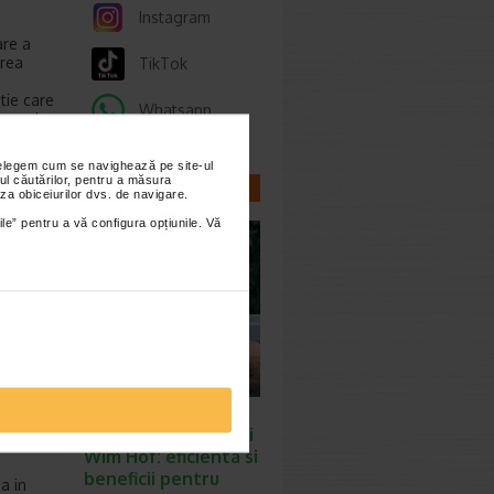
Instagram
are a
erea
TikTok
tie care
Whatsapp
ptomelor.
nțelegem cum se navighează pe site-ul
ul căutărilor, pentru a măsura
gul,
CELE MAI NOI
za obiceiurilor dvs. de navigare.
aratie
ARTICOLE
ile” pentru a vă configura opțiunile. Vă
nda
u boli
 vreunui
unt
rile
unul
Descoperiti
 gastric
efectele respiratiei
sofagul
Wim Hof: eficienta si
beneficii pentru
a in