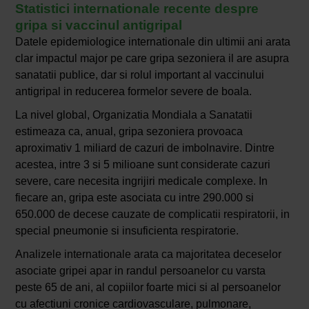
Statistici internationale recente despre
gripa si vaccinul antigripal
Datele epidemiologice internationale din ultimii ani arata
clar impactul major pe care gripa sezoniera il are asupra
sanatatii publice, dar si rolul important al vaccinului
antigripal in reducerea formelor severe de boala.
La nivel global, Organizatia Mondiala a Sanatatii
estimeaza ca, anual, gripa sezoniera provoaca
aproximativ 1 miliard de cazuri de imbolnavire. Dintre
acestea, intre 3 si 5 milioane sunt considerate cazuri
severe, care necesita ingrijiri medicale complexe. In
fiecare an, gripa este asociata cu intre 290.000 si
650.000 de decese cauzate de complicatii respiratorii, in
special pneumonie si insuficienta respiratorie.
Analizele internationale arata ca majoritatea deceselor
asociate gripei apar in randul persoanelor cu varsta
peste 65 de ani, al copiilor foarte mici si al persoanelor
cu afectiuni cronice cardiovasculare, pulmonare,