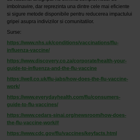
imbolnavire, dar reprezinta una dintre cele mai eficiente
si sigure metode disponibile pentru reducerea impactului
gripei asupra indivizilor si comunitatilor.
Surse:
https://www.nhs.uk/conditions/vaccinations/flu-
influenza-vaccine/
https://www.discovery.co.za/corporate/health-your-
guide-to-influenza-and-the-flu-vaccine
https://well.co.uk/flu-jabs/how-does-the-flu-vaccine-
work/
https://www.everydayhealth.com/flu/consumers-
guide-to-flu-vaccines/
https://www.cedars-sinai.org/newsroom/how-does-
the-flu-vaccine-work/#
https://www.cdc.gov/flu/vaccines/keyfacts.html