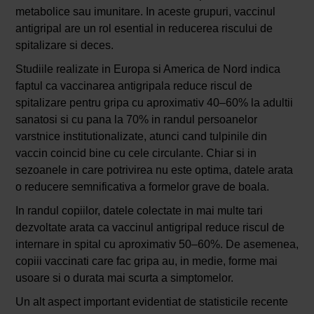
metabolice sau imunitare. In aceste grupuri, vaccinul
antigripal are un rol esential in reducerea riscului de
spitalizare si deces.
Studiile realizate in Europa si America de Nord indica
faptul ca vaccinarea antigripala reduce riscul de
spitalizare pentru gripa cu aproximativ 40–60% la adultii
sanatosi si cu pana la 70% in randul persoanelor
varstnice institutionalizate, atunci cand tulpinile din
vaccin coincid bine cu cele circulante. Chiar si in
sezoanele in care potrivirea nu este optima, datele arata
o reducere semnificativa a formelor grave de boala.
In randul copiilor, datele colectate in mai multe tari
dezvoltate arata ca vaccinul antigripal reduce riscul de
internare in spital cu aproximativ 50–60%. De asemenea,
copiii vaccinati care fac gripa au, in medie, forme mai
usoare si o durata mai scurta a simptomelor.
Un alt aspect important evidentiat de statisticile recente