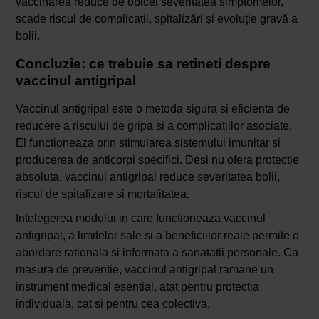
vaccinarea reduce de obicei severitatea simptomelor,
scade riscul de complicații, spitalizări și evoluție gravă a
bolii.
Concluzie: ce trebuie sa retineti despre
vaccinul antigripal
Vaccinul antigripal este o metoda sigura si eficienta de
reducere a riscului de gripa si a complicatiilor asociate.
El functioneaza prin stimularea sistemului imunitar si
producerea de anticorpi specifici. Desi nu ofera protectie
absoluta, vaccinul antigripal reduce severitatea bolii,
riscul de spitalizare si mortalitatea.
Intelegerea modului in care functioneaza vaccinul
antigripal, a limitelor sale si a beneficiilor reale permite o
abordare rationala si informata a sanatatii personale. Ca
masura de preventie, vaccinul antigripal ramane un
instrument medical esential, atat pentru protectia
individuala, cat si pentru cea colectiva.