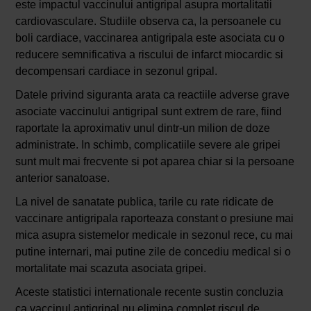
este impactul vaccinului antigripal asupra mortalitatii
cardiovasculare. Studiile observa ca, la persoanele cu
boli cardiace, vaccinarea antigripala este asociata cu o
reducere semnificativa a riscului de infarct miocardic si
decompensari cardiace in sezonul gripal.
Datele privind siguranta arata ca reactiile adverse grave
asociate vaccinului antigripal sunt extrem de rare, fiind
raportate la aproximativ unul dintr-un milion de doze
administrate. In schimb, complicatiile severe ale gripei
sunt mult mai frecvente si pot aparea chiar si la persoane
anterior sanatoase.
La nivel de sanatate publica, tarile cu rate ridicate de
vaccinare antigripala raporteaza constant o presiune mai
mica asupra sistemelor medicale in sezonul rece, cu mai
putine internari, mai putine zile de concediu medical si o
mortalitate mai scazuta asociata gripei.
Aceste statistici internationale recente sustin concluzia
ca vaccinul antigripal nu elimina complet riscul de