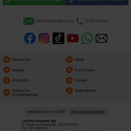
infoline@catena.ro
CallCenter
Despre Noi
Oferte
Articole
Cum Rezerv
Prospecte
Cariere
Politica De
Toate Marcile
Confidentialitate
www.catena.ro - © 2026
Vezi varianta desktop
CATENA PHARMA SRL
Nr. Registrul Comerţului: J03/2710/2023
CUI: RO 3008793