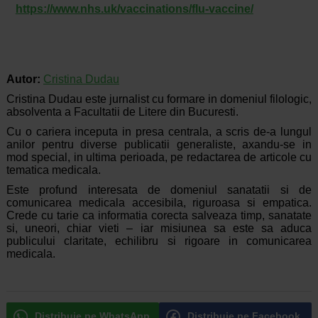
https://www.nhs.uk/vaccinations/flu-vaccine/
Autor:
Cristina Dudau
Cristina Dudau este jurnalist cu formare in domeniul filologic,
absolventa a Facultatii de Litere din Bucuresti.
Cu o cariera inceputa in presa centrala, a scris de-a lungul
anilor pentru diverse publicatii generaliste, axandu-se in
mod special, in ultima perioada, pe redactarea de articole cu
tematica medicala.
Este profund interesata de domeniul sanatatii si de
comunicarea medicala accesibila, riguroasa si empatica.
Crede cu tarie ca informatia corecta salveaza timp, sanatate
si, uneori, chiar vieti – iar misiunea sa este sa aduca
publicului claritate, echilibru si rigoare in comunicarea
medicala.
Distribuie pe WhatsApp
Distribuie pe Facebook