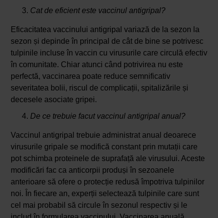
Cat de eficient este vaccinul antigripal?
Eficacitatea vaccinului antigripal variază de la sezon la
sezon și depinde în principal de cât de bine se potrivesc
tulpinile incluse în vaccin cu virusurile care circulă efectiv
în comunitate. Chiar atunci când potrivirea nu este
perfectă, vaccinarea poate reduce semnificativ
severitatea bolii, riscul de complicații, spitalizările și
decesele asociate gripei.
De ce trebuie facut vaccinul antigripal anual?
Vaccinul antigripal trebuie administrat anual deoarece
virusurile gripale se modifică constant prin mutații care
pot schimba proteinele de suprafață ale virusului. Aceste
modificări fac ca anticorpii produși în sezoanele
anterioare să ofere o protecție redusă împotriva tulpinilor
noi. În fiecare an, experții selectează tulpinile care sunt
cel mai probabil să circule în sezonul respectiv și le
includ în formularea vaccinului. Vaccinarea anuală