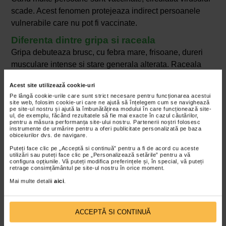
scade. Acest fenomen protejeaza indirect persoanele
vulnerabile care nu pot fi vaccinate.
Diferenta dintre gripa si raceala
Gripa debuteaza brusc, cu febra mare, frisoane, dureri
musculare intense si stare generala alterata. Raceala
este mai usoara si nu provoaca aceleasi complicatii.
Acest site utilizează cookie-uri
Vaccinul antigripal protejeaza doar impotriva gripei, nu si
Pe lângă cookie-urile care sunt strict necesare pentru funcționarea acestui
impotriva racelii comune.
site web, folosim cookie-uri care ne ajută să înțelegem cum se navighează
pe site-ul nostru și ajută la îmbunătățirea modului în care funcționează site-
ul, de exemplu, făcând rezultatele să fie mai exacte în cazul căutărilor,
Intrebari frecvente despre vaccinul
pentru a măsura performanța site-ului nostru. Partenerii noștri folosesc
antigripal
instrumente de urmărire pentru a oferi publicitate personalizată pe baza
obiceiurilor dvs. de navigare.
La aceste intrebari ne-a raspuns punctual dna dr
Puteți face clic pe „Acceptă si continuă” pentru a fi de acord cu aceste
Cosmina Diana Dragan, medic rezident, specializare
utilizări sau puteți face clic pe „Personalizează setările” pentru a vă
configura opțiunile. Vă puteți modifica preferințele și, în special, vă puteți
ORL si chirurgie cervico-faciala.
retrage consimțământul pe site-ul nostru în orice moment.
Mai multe detalii
aici
.
Cum functioneaza vaccinul antigripal in organism?
Vaccinul antigripal funcționează prin stimularea
ACCEPTĂ SI CONTINUĂ
sistemului imunitar să recunoască și să reacționeze