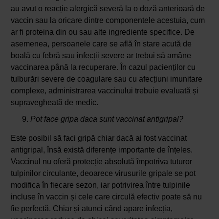
au avut o reacție alergică severă la o doză anterioară de
vaccin sau la oricare dintre componentele acestuia, cum
ar fi proteina din ou sau alte ingrediente specifice. De
asemenea, persoanele care se află în stare acută de
boală cu febră sau infecții severe ar trebui să amâne
vaccinarea până la recuperare. În cazul pacienților cu
tulburări severe de coagulare sau cu afecțiuni imunitare
complexe, administrarea vaccinului trebuie evaluată și
supravegheată de medic.
Pot face gripa daca sunt vaccinat antigripal?
Este posibil să faci gripă chiar dacă ai fost vaccinat
antigripal, însă există diferențe importante de înțeles.
Vaccinul nu oferă protecție absolută împotriva tuturor
tulpinilor circulante, deoarece virusurile gripale se pot
modifica în fiecare sezon, iar potrivirea între tulpinile
incluse în vaccin și cele care circulă efectiv poate să nu
fie perfectă. Chiar și atunci când apare infecția,