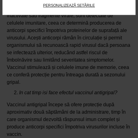
împotriva virusurilor gripale fără a provoca boala propriu-
PERSONALIZEAZĂ SETĂRILE
zisă. Componentele vaccinului, care pot fi virusuri
inactivate sau fragmente virale, sunt detectate de
celulele imunitare, ceea ce determină producerea de
anticorpi specifici împotriva proteinelor de suprafață ale
virusului. Acești anticorpi rămân în circulație și permit
organismului să recunoască rapid virusul dacă persoana
se infectează ulterior, reducând astfel riscul de
îmbolnăvire sau limitând severitatea simptomelor.
Vaccinul stimulează și celulele imune de memorie, ceea
ce conferă protecție pentru întreaga durată a sezonului
gripal.
In cat timp isi face efectul vaccinul antigripal?
Vaccinul antigripal începe să ofere protecție după
aproximativ două săptămâni de la administrare, timp în
care organismul dezvoltă răspunsul imun complet și
produce anticorpi specifici împotriva virusurilor incluse în
vaccin.