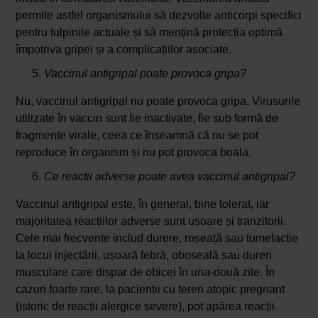
permite astfel organismului să dezvolte anticorpi specifici
pentru tulpinile actuale și să mențină protecția optimă
împotriva gripei și a complicațiilor asociate.
Vaccinul antigripal poate provoca gripa?
Nu, vaccinul antigripal nu poate provoca gripa. Virusurile
utilizate în vaccin sunt fie inactivate, fie sub formă de
fragmente virale, ceea ce înseamnă că nu se pot
reproduce în organism și nu pot provoca boala.
Ce reactii adverse poate avea vaccinul antigripal?
Vaccinul antigripal este, în general, bine tolerat, iar
majoritatea reacțiilor adverse sunt ușoare și tranzitorii.
Cele mai frecvente includ durere, roșeață sau tumefacție
la locul injectării, ușoară febră, oboseală sau dureri
musculare care dispar de obicei în una-două zile. În
cazuri foarte rare, la pacienții cu teren atopic pregnant
(istoric de reacții alergice severe), pot apărea reacții