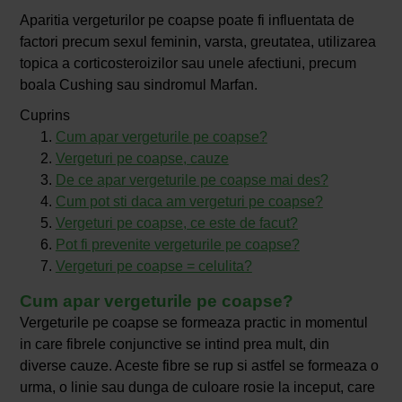
Aparitia vergeturilor pe coapse poate fi influentata de
factori precum sexul feminin, varsta, greutatea, utilizarea
topica a corticosteroizilor sau unele afectiuni, precum
boala Cushing sau sindromul Marfan.
Cuprins
Cum apar vergeturile pe coapse?
Vergeturi pe coapse, cauze
De ce apar vergeturile pe coapse mai des?
Cum pot sti daca am vergeturi pe coapse?
Vergeturi pe coapse, ce este de facut?
Pot fi prevenite vergeturile pe coapse?
Vergeturi pe coapse = celulita?
Cum apar vergeturile pe coapse?
Vergeturile pe coapse se formeaza practic in momentul
in care fibrele conjunctive se intind prea mult, din
diverse cauze. Aceste fibre se rup si astfel se formeaza o
urma, o linie sau dunga de culoare rosie la inceput, care