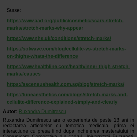
Surse:
https://www.aad.org/public/cosmetic/scars-stretch-
marks/stretch-marks-why-appear
https://www.nhs.uk/conditions/stretch-marks/
https://sofwave.com/blog/cellulite-vs-stretch-marks-
on-thighs-whats-the-difference
https://www.healthline.com/health/inner-thigh-stretch-
marks#causes
https://ascensushealth.com.sg/blog/stretch-marks/
https://tuneaesthetics.com/blogs/stretch-marks-and-
cellulite-difference-explained-simply-and-clearly
Autor:
Ruxandra Dumitrescu
Ruxandra Dumitrescu are o experienta de peste 13 ani in
redactarea articolelor cu tematica medicala, prima ei
interactiune cu presa fiind dupa incheierea masteratului in
Comunicare Corporativa din cadrul Universitatii Bucuresti,