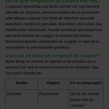
De ce apar vergeturile pe coapse mai des?
Coapsele reprezinta una dintre zonele cel mai frecvent
afectate de vergeturi, deoarece pielea de la acest nivel
este adesea supusa unor forte de intindere asociate
pubertatii, cresterii in greutate, dezvoltarii musculare sau
modificarilor hormonale. Aceste schimbari pot determina
afectarea fibrelor de colagen si elastina din derma,
favorizand aparitia vergeturilor pe coapse, in special la
persoanele cu predispozitie genetica.
Cum pot sti daca am vergeturi pe coapse?
Multe femei se privesc in oglinda si se intreaba daca
semnele pe care le observa sunt sau nu vergeturi. Iata
cum pot fi identificate.
Stadiu
Aspect
Ce va preocupa?
Incipient
Rosii/violet
De ce am aceste
dungi rosii pe
coapse?