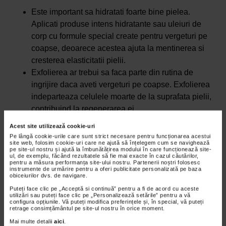
Este important sa hidratati foarte bine pielea.
Aplicati produse intens hidratante sau uleiuri de
corp cu formule special create pentru vergeturi pe
coapse, deoarece acestea ajuta la mentinerea si
cresterea elasticitatii pielii.
Exfolierea ar trebui sa faca parte din rutina de
ingrijire daca aveti vergeturi pe coapse. Exfolierea
indeparteaza celulele moarte de la suprafata pielii,
contribuind la regenerarea ei.
Cremele pe baza de retinoizi (derivati ai vitaminei
Acest site utilizează cookie-uri
A) pot contribui la stimularea sintezei de colagen si
Pe lângă cookie-urile care sunt strict necesare pentru funcționarea acestui
site web, folosim cookie-uri care ne ajută să înțelegem cum se navighează
pot ameliora aspectul vergeturilor recente, aflate in
pe site-ul nostru și ajută la îmbunătățirea modului în care funcționează site-
stadiul rosu (striae rubrae). Eficacitatea lor este mai
ul, de exemplu, făcând rezultatele să fie mai exacte în cazul căutărilor,
pentru a măsura performanța site-ului nostru. Partenerii noștri folosesc
redusa in cazul vergeturilor vechi, de culoare alba
instrumente de urmărire pentru a oferi publicitate personalizată pe baza
obiceiurilor dvs. de navigare.
(
striae alba
). Este important de retinut ca aceste
Puteți face clic pe „Acceptă si continuă” pentru a fi de acord cu aceste
produse sunt contraindicate in perioada sarcinii si
utilizări sau puteți face clic pe „Personalizează setările” pentru a vă
configura opțiunile. Vă puteți modifica preferințele și, în special, vă puteți
alaptarii.
retrage consimțământul pe site-ul nostru în orice moment.
Terapia cu laser este o procedura care ajuta la
Mai multe detalii
aici
.