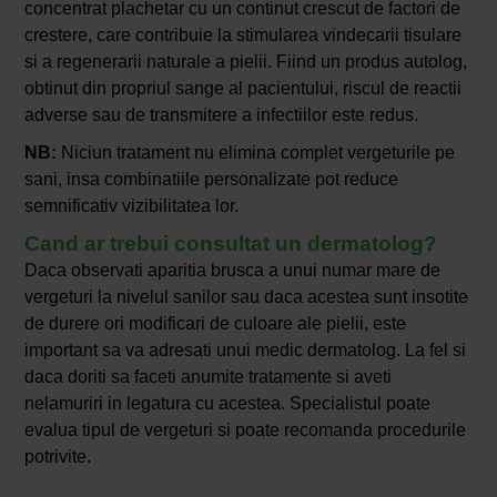
concentrat plachetar cu un continut crescut de factori de
crestere, care contribuie la stimularea vindecarii tisulare
si a regenerarii naturale a pielii. Fiind un produs autolog,
obtinut din propriul sange al pacientului, riscul de reactii
adverse sau de transmitere a infectiilor este redus.
NB:
Niciun tratament nu elimina complet vergeturile pe
sani, insa combinatiile personalizate pot reduce
semnificativ vizibilitatea lor.
Cand ar trebui consultat un dermatolog?
Daca observati aparitia brusca a unui numar mare de
vergeturi la nivelul sanilor sau daca acestea sunt insotite
de durere ori modificari de culoare ale pielii, este
important sa va adresati unui medic dermatolog. La fel si
daca doriti sa faceti anumite tratamente si aveti
nelamuriri in legatura cu acestea. Specialistul poate
evalua tipul de vergeturi si poate recomanda procedurile
potrivite.