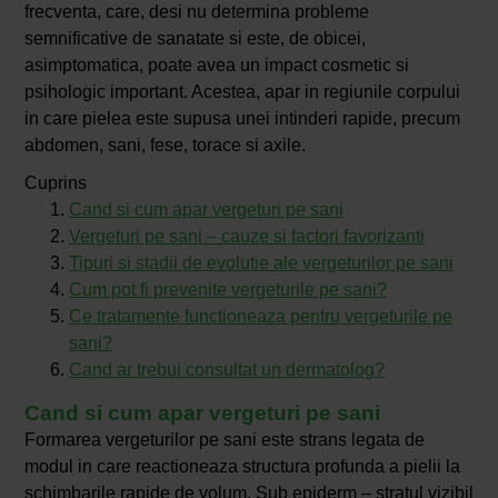
frecventa, care, desi nu determina probleme
semnificative de sanatate si este, de obicei,
asimptomatica, poate avea un impact cosmetic si
psihologic important. Acestea, apar in regiunile corpului
in care pielea este supusa unei intinderi rapide, precum
abdomen, sani, fese, torace si axile.
Cuprins
Cand si cum apar vergeturi pe sani
Vergeturi pe sani – cauze si factori favorizanti
Tipuri si stadii de evolutie ale vergeturilor pe sani
Cum pot fi prevenite vergeturile pe sani?
Ce tratamente functioneaza pentru vergeturile pe
sani?
Cand ar trebui consultat un dermatolog?
Cand si cum apar vergeturi pe sani
Formarea vergeturilor pe sani este strans legata de
modul in care reactioneaza structura profunda a pielii la
schimbarile rapide de volum. Sub epiderm – stratul vizibil