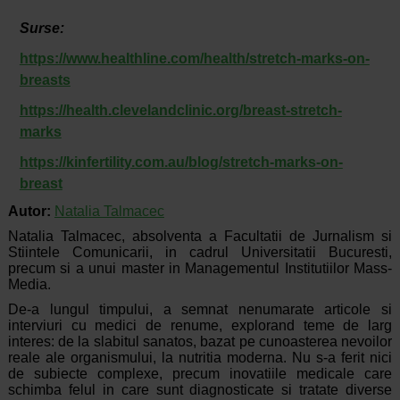
Surse:
https://www.healthline.com/health/stretch-marks-on-
breasts
https://health.clevelandclinic.org/breast-stretch-
marks
https://kinfertility.com.au/blog/stretch-marks-on-
breast
Autor:
Natalia Talmacec
Natalia Talmacec, absolventa a Facultatii de Jurnalism si
Stiintele Comunicarii, in cadrul Universitatii Bucuresti,
precum si a unui master in Managementul Institutiilor Mass-
Media.
De-a lungul timpului, a semnat nenumarate articole si
interviuri cu medici de renume, explorand teme de larg
interes: de la slabitul sanatos, bazat pe cunoasterea nevoilor
reale ale organismului, la nutritia moderna. Nu s-a ferit nici
de subiecte complexe, precum inovatiile medicale care
schimba felul in care sunt diagnosticate si tratate diverse