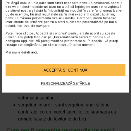
pielii. Aceste forme mai vechi indica o reducere a
Pe lângă cookie-urile care sunt strict necesare pentru funcționarea acestui
site web, folosim cookie-uri care ne ajută să înțelegem cum se navighează
vascularizatiei si sunt mai dificil de tratat complet, desi
pe site-ul nostru și ajută la îmbunătățirea modului în care funcționează site-
aspectul lor poate fi ameliorat.
ul, de exemplu, făcând rezultatele să fie mai exacte în cazul căutărilor,
pentru a măsura performanța site-ului nostru. Partenerii noștri folosesc
instrumente de urmărire pentru a oferi publicitate personalizată pe baza
Dincolo de culoare si stadiul de evolutie, vergeturile pe
obiceiurilor dvs. de navigare.
sani se clasifica in mai multe tipuri, in functie de cauza si
Puteți face clic pe „Acceptă si continuă” pentru a fi de acord cu aceste
utilizări sau puteți face clic pe „Personalizează setările” pentru a vă
momentul aparitiei:
configura opțiunile. Vă puteți modifica preferințele și, în special, vă puteți
retrage consimțământul pe site-ul nostru în orice moment.
vergeturi atrofice
– sunt cele mai frecvente si apar
Mai multe detalii
aici
.
ca urmare a degradarii fibrelor de colagen si
elastina din piele;
vergeturi de pubertare
– apar frecvent in perioada
ACCEPTĂ SI CONTINUĂ
pubertatii, in urma intinderii rapide a pielii;
vergeturi de sarcina
– se dezvolta in timpul sarcinii,
PERSONALIZEAZĂ SETĂRILE
pe fondul modificarilor hormonale si al cresterii
volumului sanilor;
vergeturi liniare
– sunt vergeturi lungi si bine
conturate, cu un model specific, ce seamana cu
urmele lasate de loviturile de bici.
Cum pot fi prevenite vergeturile pe sani?