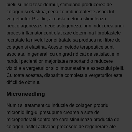
pielii si inclazesc dermul, stimuland producerea de
colagen si elastina, ceea ce imbunatateste aspectul
vergeturilor. Practic, aceasta metoda stimuleaza
neocolageneza si neoelastogeneza, prin inducerea unui
proces inflamator controlat care determina fibroblastele
recrutate la nivelul zonei tratate sa produca noi fibre de
colagen si elastina. Aceste metode terapeutice sunt
asociate, in general, cu un grad ridicat de satisfactie in
randul pacientilor, majoritatea raportand o reducere
vizibila a vergeturilor si o imbunatatire a aspectului pielii.
Cu toate acestea, disparitia completa a vergeturilor este
dificil de obtinut.
Microneedling
Numit si tratament cu inductie de colagen propriu,
micronidiling-ul presupune crearea a sute de
microperforatii controlate care stimuleaza productia de
colagen, astfel activand procesele de regenerare ale