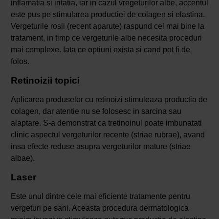
inflamatia si iritatia, iar in cazul vregeturilor albe, accentul
este pus pe stimularea productiei de colagen si elastina.
Vergeturile rosii (recent aparute) raspund cel mai bine la
tratament, in timp ce vergeturile albe necesita proceduri
mai complexe. Iata ce optiuni exista si cand pot fi de
folos.
Retinoizii topici
Aplicarea produselor cu retinoizi stimuleaza productia de
colagen, dar atentie nu se folosesc in sarcina sau
alaptare. S-a demonstrat ca tretinoinul poate imbunatati
clinic aspectul vergeturilor recente (striae rubrae), avand
insa efecte reduse asupra vergeturilor mature (striae
albae).
Laser
Este unul dintre cele mai eficiente tratamente pentru
vergeturi pe sani. Aceasta procedura dermatologica