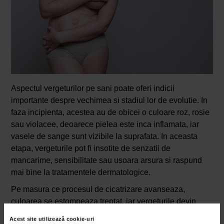
Aspectul vergeturilor pe sani poate oferi indicii
importante despre vechimea si stadiul lor de evolutie. In
faza incipienta, acestea au de obicei o culoare roz, rosie
sau violacee, deoarece pielea este inca inflamata, iar
vasele de sange sunt vizibile la suprafata. In aceasta
etapa, vergeturile pot fi insotite de senzatii de
mancarime, sensibilitate sau usoara arsura si raspund
mai bine la tratamentele dermatologice.
Pe masura ce procesul de cicatrizare avanseaza,
culoarea se estompeaza treptat, iar vergeturile devin
albicioase, sidefii sau mai apropiate de nuanta naturala a
Acest site utilizează cookie-uri