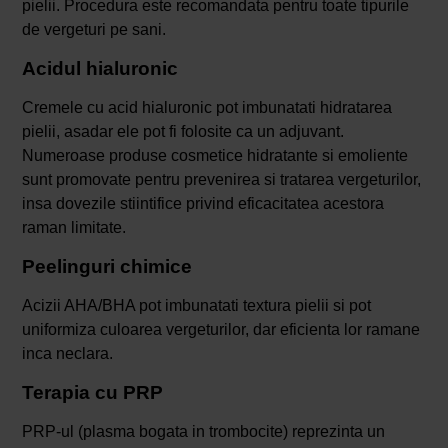
pielii. Procedura este recomandata pentru toate tipurile
de vergeturi pe sani.
Acidul hialuronic
Cremele cu acid hialuronic pot imbunatati hidratarea
pielii, asadar ele pot fi folosite ca un adjuvant.
Numeroase produse cosmetice hidratante si emoliente
sunt promovate pentru prevenirea si tratarea vergeturilor,
insa dovezile stiintifice privind eficacitatea acestora
raman limitate.
Peelinguri chimice
Acizii AHA/BHA pot imbunatati textura pielii si pot
uniformiza culoarea vergeturilor, dar eficienta lor ramane
inca neclara.
Terapia cu PRP
PRP-ul (plasma bogata in trombocite) reprezinta un