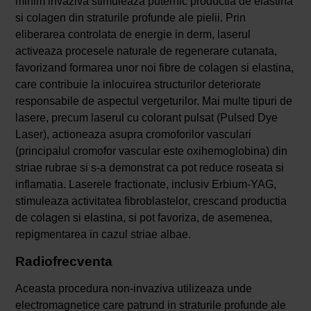
minim invaziva stimuleaza puternic productia de elastina
si colagen din straturile profunde ale pielii. Prin
eliberarea controlata de energie in derm, laserul
activeaza procesele naturale de regenerare cutanata,
favorizand formarea unor noi fibre de colagen si elastina,
care contribuie la inlocuirea structurilor deteriorate
responsabile de aspectul vergeturilor. Mai multe tipuri de
lasere, precum laserul cu colorant pulsat (Pulsed Dye
Laser), actioneaza asupra cromoforilor vasculari
(principalul cromofor vascular este oxihemoglobina) din
striae rubrae si s-a demonstrat ca pot reduce roseata si
inflamatia. Laserele fractionate, inclusiv Erbium-YAG,
stimuleaza activitatea fibroblastelor, crescand productia
de colagen si elastina, si pot favoriza, de asemenea,
repigmentarea in cazul striae albae.
Radiofrecventa
Aceasta procedura non-invaziva utilizeaza unde
electromagnetice care patrund in straturile profunde ale