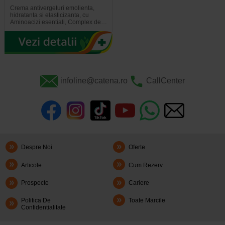
Crema antivergeturi emolienta,
hidratanta si elasticizanta, cu
Aminoacizi esentiali, Complex de…
infoline@catena.ro
CallCenter
Despre Noi
Oferte
Articole
Cum Rezerv
Prospecte
Cariere
Politica De
Toate Marcile
Confidentialitate