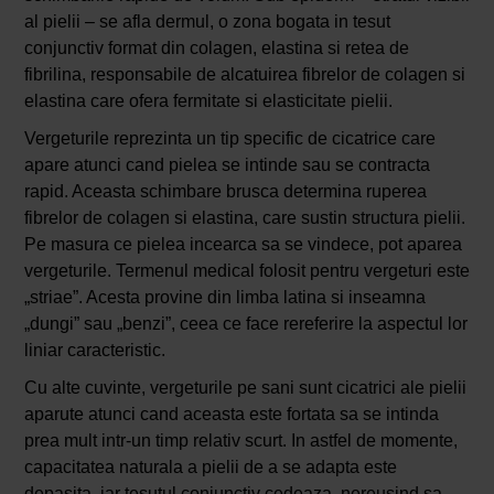
al pielii – se afla dermul, o zona bogata in tesut
conjunctiv format din colagen, elastina si retea de
fibrilina, responsabile de alcatuirea fibrelor de colagen si
elastina care ofera fermitate si elasticitate pielii.
Vergeturile reprezinta un tip specific de cicatrice care
apare atunci cand pielea se intinde sau se contracta
rapid. Aceasta schimbare brusca determina ruperea
fibrelor de colagen si elastina, care sustin structura pielii.
Pe masura ce pielea incearca sa se vindece, pot aparea
vergeturile. Termenul medical folosit pentru vergeturi este
„striae”. Acesta provine din limba latina si inseamna
„dungi” sau „benzi”, ceea ce face rereferire la aspectul lor
liniar caracteristic.
Cu alte cuvinte, vergeturile pe sani sunt cicatrici ale pielii
aparute atunci cand aceasta este fortata sa se intinda
prea mult intr-un timp relativ scurt. In astfel de momente,
capacitatea naturala a pielii de a se adapta este
depasita, iar tesutul conjunctiv cedeaza, nereusind sa