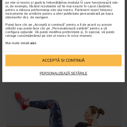
pe site-ul nostru și ajută la îmbunătățirea modului în care funcționează site-
exercitii pentru abdomen! Poate fi considerat un exercitiu
ul, de exemplu, făcând rezultatele să fie mai exacte în cazul căutărilor,
pentru a măsura performanța site-ului nostru. Partenerii noștri folosesc
de baza pentru muschii abdominali.
instrumente de urmărire pentru a oferi publicitate personalizată pe baza
obiceiurilor dvs. de navigare.
Asezati-va pe spate, cu genunchii indoiti si talpile pe sol.
Puteți face clic pe „Acceptă si continuă” pentru a fi de acord cu aceste
Tineti coatele indoite si degetele la nivelul tamplelor.
utilizări sau puteți face clic pe „Personalizează setările” pentru a vă
configura opțiunile. Vă puteți modifica preferințele și, în special, vă puteți
Ridicati omoplatii de la sol, folosindu-va de musculatura
retrage consimțământul pe site-ul nostru în orice moment.
abdominala. Mentineti tensiunea pentru o secunda, apoi
Mai multe detalii
aici
.
reveniti incet in pozitie initiala. Nu este necesar sa
ridicati tot spatele de pe sol, doar partea superioara –
ACCEPTĂ SI CONTINUĂ
zona lombara ramane lipita de podea. Efectuati 3-4 seturi
a cate 15-20 de repetari, in functie de nivelul de pregatire
PERSONALIZEAZĂ SETĂRILE
fizica.