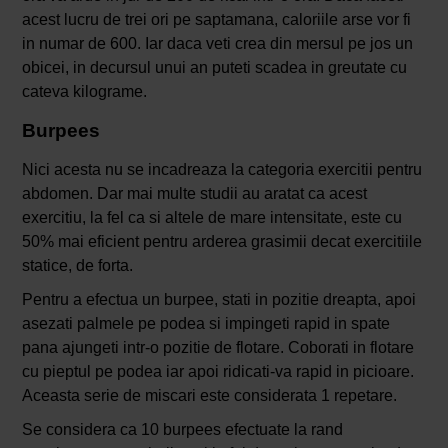
acest lucru de trei ori pe saptamana, caloriile arse vor fi
in numar de 600. Iar daca veti crea din mersul pe jos un
obicei, in decursul unui an puteti scadea in greutate cu
cateva kilograme.
Burpees
Nici acesta nu se incadreaza la categoria exercitii pentru
abdomen. Dar mai multe studii au aratat ca acest
exercitiu, la fel ca si altele de mare intensitate, este cu
50% mai eficient pentru arderea grasimii decat exercitiile
statice, de forta.
Pentru a efectua un burpee, stati in pozitie dreapta, apoi
asezati palmele pe podea si impingeti rapid in spate
pana ajungeti intr-o pozitie de flotare. Coborati in flotare
cu pieptul pe podea iar apoi ridicati-va rapid in picioare.
Aceasta serie de miscari este considerata 1 repetare.
Se considera ca 10 burpees efectuate la rand