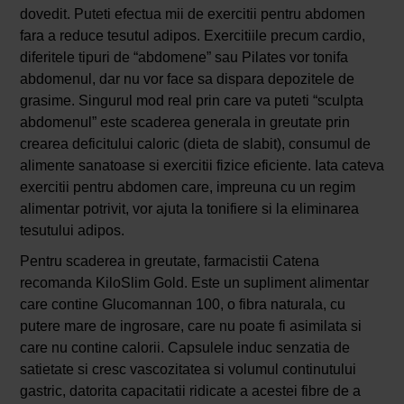
dovedit. Puteti efectua mii de exercitii pentru abdomen
fara a reduce tesutul adipos. Exercitiile precum cardio,
diferitele tipuri de “abdomene” sau Pilates vor tonifa
abdomenul, dar nu vor face sa dispara depozitele de
grasime. Singurul mod real prin care va puteti “sculpta
abdomenul” este scaderea generala in greutate prin
crearea deficitului caloric (dieta de slabit), consumul de
alimente sanatoase si exercitii fizice eficiente. Iata cateva
exercitii pentru abdomen care, impreuna cu un regim
alimentar potrivit, vor ajuta la tonifiere si la eliminarea
tesutului adipos.
Pentru scaderea in greutate, farmacistii Catena
recomanda KiloSlim Gold. Este un supliment alimentar
care contine Glucomannan 100, o fibra naturala, cu
putere mare de ingrosare, care nu poate fi asimilata si
care nu contine calorii. Capsulele induc senzatia de
satietate si cresc vascozitatea si volumul continutului
gastric, datorita capacitatii ridicate a acestei fibre de a