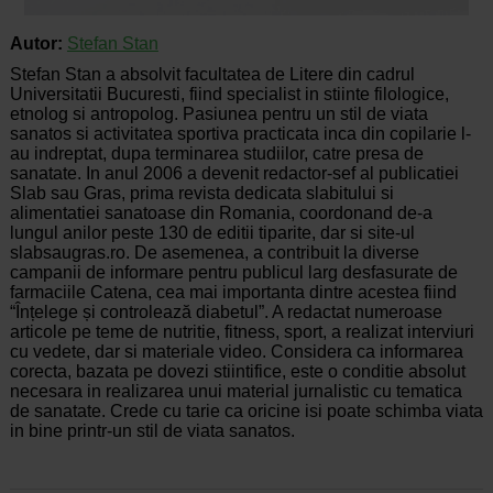
Autor:
Stefan Stan
Stefan Stan a absolvit facultatea de Litere din cadrul
Universitatii Bucuresti, fiind specialist in stiinte filologice,
etnolog si antropolog. Pasiunea pentru un stil de viata
sanatos si activitatea sportiva practicata inca din copilarie l-
au indreptat, dupa terminarea studiilor, catre presa de
sanatate. In anul 2006 a devenit redactor-sef al publicatiei
Slab sau Gras, prima revista dedicata slabitului si
alimentatiei sanatoase din Romania, coordonand de-a
lungul anilor peste 130 de editii tiparite, dar si site-ul
slabsaugras.ro. De asemenea, a contribuit la diverse
campanii de informare pentru publicul larg desfasurate de
farmaciile Catena, cea mai importanta dintre acestea fiind
“Înțelege și controlează diabetul”. A redactat numeroase
articole pe teme de nutritie, fitness, sport, a realizat interviuri
cu vedete, dar si materiale video. Considera ca informarea
corecta, bazata pe dovezi stiintifice, este o conditie absolut
necesara in realizarea unui material jurnalistic cu tematica
de sanatate. Crede cu tarie ca oricine isi poate schimba viata
in bine printr-un stil de viata sanatos.