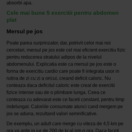
absorbi apa.
Cele mai bune 5 exercitii pentru abdomen
plat
Mersul pe jos
Poate parea surprinzator, dar, potrivit celor mai noi
cercetari, mersul pe jos este cel mai eficient exercitiu fizic
pentru reducerea stratului adipos de la nivelul
abdomenului. Explicatia este ca mersul pe jos este o
forma de exercitiu cardio care poate fi integrata usor in
rutina de zi cu zi a oricui, creand deficit caloric. Nu
conteaza daca deficitul caloric este creat de exercitii
fizice intense sau de o plimbare lunga. Ceea ce
conteaza cu adevarat este ce faceti constant, pentru timp
indelungat. Caloriile consumate atunci cand mergem pe
jos se aduna, rezultand valori semnificative.
De exemplu, un adult care merge cu viteza de 4,5 km pe
ora va arde in jur de 200 de kcal intr-o ora. Daca faceti