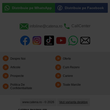
Distribuie pe WhatsApp
Distribuie pe Facebook
infoline@catena.ro
CallCenter
Despre Noi
Oferte
Articole
Cum Rezerv
Prospecte
Cariere
Politica De
Toate Marcile
Confidentialitate
www.catena.ro - © 2026
Vezi varianta desktop