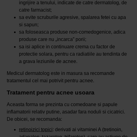
ingrijire a tenului, indicate de catre dermatolog, de
catre farmacist;
sa evite scruburile agresive, spalarea fetei cu apa
si sapun;
sa foloseasca produse non-comedogenice, adica
produse care nu „incarca” porii;
sa isi aplice in continuare crema cu factor de
protectie solara, pentru ca radiatiile au tendinta de
a grava leziunile de acnee.
Medicul dermatolog este in masura sa recomande
tratamentul cel mai potrivit pentru acnee.
Tratament pentru acnee usoara
Aceasta forma se prezinta cu comedoane si papule
inflamatorii relativ putine, asadar fara noduli si cicatrici.
De obicei, se recomanda:
retinoizici topici
: derivati ai vitaminei A (tretinoin,
adapalen, tazaroten, trifaroten), care au actiune de