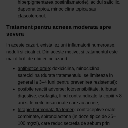
hiperpigmentarea postinflamatorie), acidul salicilic,
dapsona topica, minociclina topica sau
clascoteronul.
Tratament pentru acneea moderata spre
severa
In aceste cazuri, exista leziuni inflamatorii numeroase,
noduli si cicatrici. Din aceste motive, si tratamentul este
mai dificil, de obicei incluzand:
antibiotice orale
: doxiciclina, minociclina,
sareciclina (durata tratamentului se limiteaza in
general la 3–4 luni pentru prevenirea rezistentei);
posibile reactii adverse: fotosensibilitate, tulburari
digestive, esofagita, fiind contraindicate la copiii < 8
ani si femeile insarcinate care au acnee;
terapie hormonala (la femei)
: contraceptive orale
combinate, spironolactona (in doze tipice de 25–
100 mg/zi), care reduc secretia de sebum prin