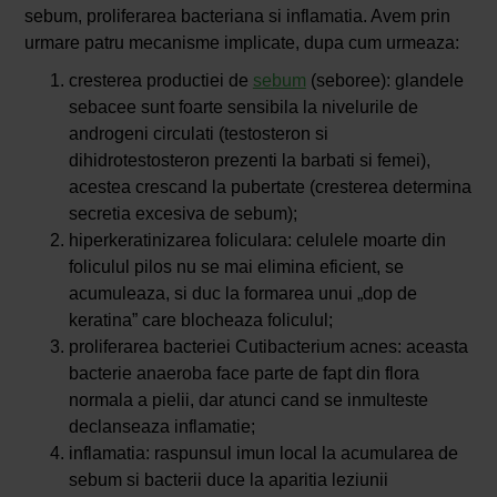
sebum, proliferarea bacteriana si inflamatia. Avem prin
urmare patru mecanisme implicate, dupa cum urmeaza:
cresterea productiei de
sebum
(seboree): glandele
sebacee sunt foarte sensibila la nivelurile de
androgeni circulati (testosteron si
dihidrotestosteron prezenti la barbati si femei),
acestea crescand la pubertate (cresterea determina
secretia excesiva de sebum);
hiperkeratinizarea foliculara: celulele moarte din
foliculul pilos nu se mai elimina eficient, se
acumuleaza, si duc la formarea unui „dop de
keratina” care blocheaza foliculul;
proliferarea bacteriei Cutibacterium acnes: aceasta
bacterie anaeroba face parte de fapt din flora
normala a pielii, dar atunci cand se inmulteste
declanseaza inflamatie;
inflamatia: raspunsul imun local la acumularea de
sebum si bacterii duce la aparitia leziunii