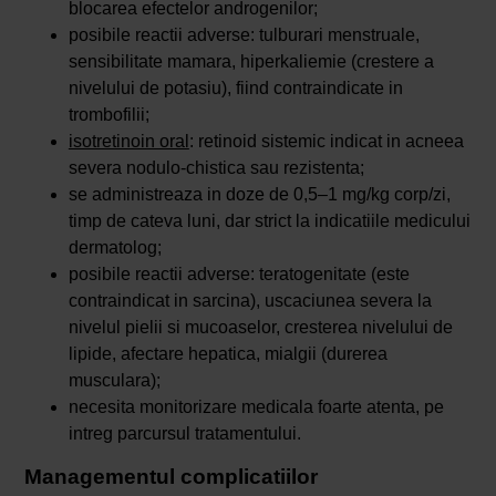
blocarea efectelor androgenilor;
posibile reactii adverse: tulburari menstruale,
sensibilitate mamara, hiperkaliemie (crestere a
nivelului de potasiu), fiind contraindicate in
trombofilii;
isotretinoin oral
: retinoid sistemic indicat in acneea
severa nodulo-chistica sau rezistenta;
se administreaza in doze de 0,5–1 mg/kg corp/zi,
timp de cateva luni, dar strict la indicatiile medicului
dermatolog;
posibile reactii adverse: teratogenitate (este
contraindicat in sarcina), uscaciunea severa la
nivelul pielii si mucoaselor, cresterea nivelului de
lipide, afectare hepatica, mialgii (durerea
musculara);
necesita monitorizare medicala foarte atenta, pe
intreg parcursul tratamentului.
Managementul complicatiilor