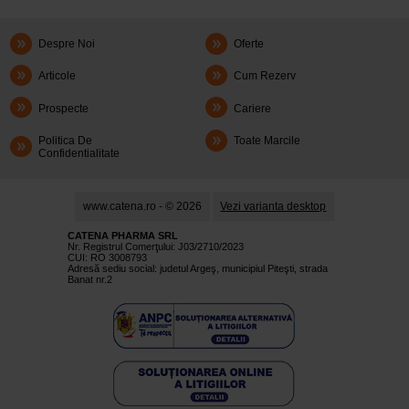
Despre Noi
Oferte
Articole
Cum Rezerv
Prospecte
Cariere
Politica De
Toate Marcile
Confidentialitate
www.catena.ro - © 2026
Vezi varianta desktop
CATENA PHARMA SRL
Nr. Registrul Comerţului: J03/2710/2023
CUI: RO 3008793
Adresă sediu social: judetul Argeş, municipiul Piteşti, strada
Banat nr.2