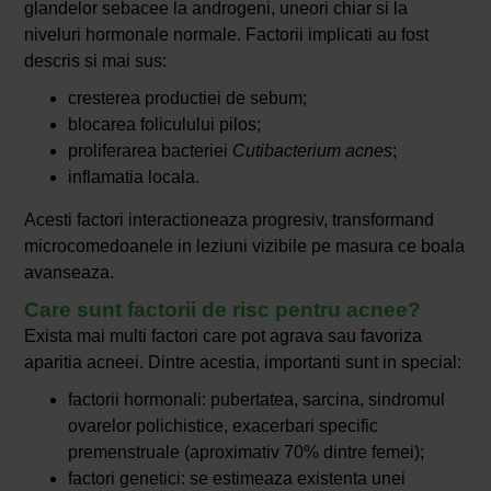
glandelor sebacee la androgeni, uneori chiar si la
niveluri hormonale normale. Factorii implicati au fost
descris si mai sus:
cresterea productiei de sebum;
blocarea foliculului pilos;
proliferarea bacteriei
Cutibacterium acnes
;
inflamatia locala.
Acesti factori interactioneaza progresiv, transformand
microcomedoanele in leziuni vizibile pe masura ce boala
avanseaza.
Care sunt factorii de risc pentru acnee?
Exista mai multi factori care pot agrava sau favoriza
aparitia acneei. Dintre acestia, importanti sunt in special:
factorii hormonali: pubertatea, sarcina, sindromul
ovarelor polichistice, exacerbari specific
premenstruale (aproximativ 70% dintre femei);
factori genetici: se estimeaza existenta unei