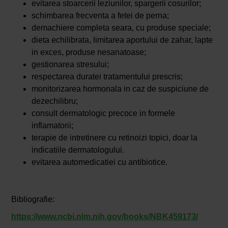
evitarea stoarcerii leziunilor, spargerii cosurilor;
schimbarea frecventa a fetei de perna;
demachiere completa seara, cu produse speciale;
dieta echilibrata, limitarea aportului de zahar, lapte
in exces, produse nesanatoase;
gestionarea stresului;
respectarea duratei tratamentului prescris;
monitorizarea hormonala in caz de suspiciune de
dezechilibru;
consult dermatologic precoce in formele
inflamatorii;
terapie de intretinere cu retinoizi topici, doar la
indicatiile dermatologului.
evitarea automedicatiei cu antibiotice.
Bibliografie:
https://www.ncbi.nlm.nih.gov/books/NBK459173/