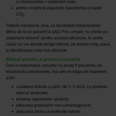
cu triamcinolon + tratament laser.
pentru cicatricile papulare: tratamentul cu laser
CO
.
2
Trebuie mentionat, insa, ca rezultatele tratamentelor
difera de la un pacient la altul. Prin urmare, nu exista un
„tratament minune” pentru aceasta afectiune. In unele
cazuri se vor aborda terapii diferite, pe termen lung, pana
la identificarea celei mai eficiente.
Sfaturi pentru a preveni acneea
Desi in majoritatea cazurilor nu poate fi prevenita, se
recomanda urmatoarele, mai ales in etapa de tratament
activ:
curatarea blanda a pielii, de 1–2 ori/zi, cu produse
special destinate;
evitarea sapunurilor alcaline;
utilizarea produselor non-comedogenice;
aplicarea zilnica a protectiei solare;