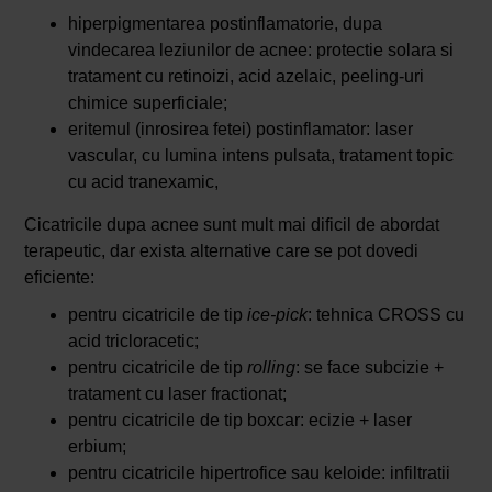
hiperpigmentarea postinflamatorie, dupa
vindecarea leziunilor de acnee: protectie solara si
tratament cu retinoizi, acid azelaic, peeling-uri
chimice superficiale;
eritemul (inrosirea fetei) postinflamator: laser
vascular, cu lumina intens pulsata, tratament topic
cu acid tranexamic,
Cicatricile dupa acnee sunt mult mai dificil de abordat
terapeutic, dar exista alternative care se pot dovedi
eficiente:
pentru cicatricile de tip
ice-pick
: tehnica CROSS cu
acid tricloracetic;
pentru cicatricile de tip
rolling
: se face subcizie +
tratament cu laser fractionat;
pentru cicatricile de tip boxcar: ecizie + laser
erbium;
pentru cicatricile hipertrofice sau keloide: infiltratii