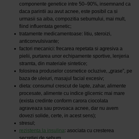
componente genetice intre 50–90%, insemnand ca
daca parintii au avut acnee, este posibil ca si
urmasii sa aiba, compozitia sebumului, mai mult,
fiind influentata genetic;
tratamente medicamentoase: litiu, steroizi,
anticonvulsivante;
factori mecanici: frecarea repetata si agresiva a
pielii, purtarea unor echipamente sportive, lenjeria
stramta, din materiale sintetice;
folosirea produselor cosmetice ocluzive, „grase”, pe
baza de uleiuri, masajul facial excesiv;
dieta: consumul crescut de lapte, zahar, alimente
procesate, alimente cu indice glicemic mai mare
(exista credinte conform carora ciocolata
agraveaza sau provoaca acnee, dar nu avem
dovezi solide, certe, in acest sens);
stresul;
rezistenta la insulina
: asociata cu cresterea
secretiei de sebum.