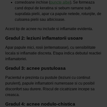
comedoane inchise (
puncte albe
). Se formeaza
cand dopul de keratina si sebum ramane sub
suprafata pielii, apar ca papule netede, rotunjite, de
culoarea pielii sau albicioase.
Acest tip de acnee nu include si inflamatie evidenta.
Gradul 2: leziuni inflamatorii usoare
Apar papule mici, rosii (eritematoase), cu sensibilitate
locala si inflamatie discreta. Etapa indica debutul reactiei
inflamatoriei.
Gradul 3: acnee pustuloasa
Pacientul e prezinta cu pustule (leziuni cu continut
purulent), papule inflamatorii numeroase si cu posibil
disconfort sau durere. Riscul de cicatrizare incepe sa
creasca.
Gradul 4: acnee nodulo-chistica