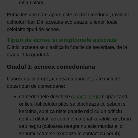
inflamatorii.
Prima leziune care apare este microcomedonul, invizibil
ochiului liber. Din aceasta evolueaza, ulterior, toate
celelalte tipuri de acnee.
Tipuri de acnee si simptomele asociate
Clinic, acneea se clasifica in functie de severitate, de la
gradul 1 la gradul 4.
Gradul 1: acneea comedoniana
Cunoscuta si drept „acneea cu puncte”, care include
doua tipuri de comedoane:
comedoanele deschise (
puncte negre
): apar cand
orificiul foliculului pilos se blocheaza cu sebum si
keratina, sunt ca niste papule mici cu un orificiu
central dilatat, ce contine material keratotic gri, brun
sau negru (culoarea neagra nu este murdarie, ci
sebumul care se oxideaza in contact cu aerul);