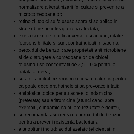
normalizare a keratinizarii foliculare si prevenire a
microcomedoanelor;
retinoizii topici se folosesc seara si se aplica in
strat subtire pe intreaga zona afectata;
exista si risc de reactii adverse: uscaciune, iritatie,
fotosensibilitate si sunt contraindicati in sarcina;
peroxidul de benzoil
: are proprietati antimicrobiene
si de distrugere a comedoanelor, de obicei
folosindu-se concentratii de 2,5–10% pentru a
tratata acneea;
se aplica initial pe zone mici, insa cu atentie pentru
ca poate decolora hainele si sa provoace iritatii;
antibiotice topice pentru acnee
: clindamicina
(preferata) sau eritromicina (atunci cand, spre
exemplu, clindamicina nu are rezultatele dorite),
se recomanda asocierea cu peroxidul de benzoil
pentru a preveni rezistenta bacteriana;
alte optiuni includ
: acidul azelaic (eficient si in