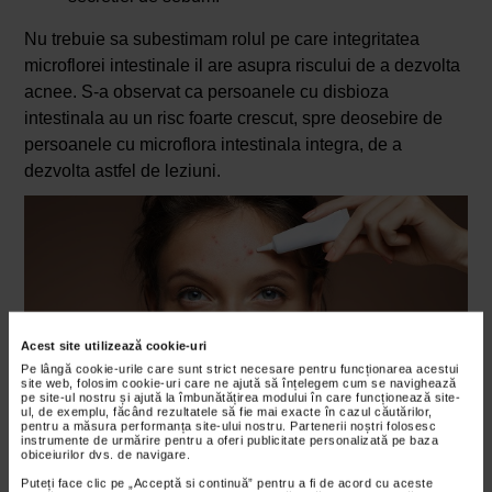
Nu trebuie sa subestimam rolul pe care integritatea
microflorei intestinale il are asupra riscului de a dezvolta
acnee. S-a observat ca persoanele cu disbioza
intestinala au un risc foarte crescut, spre deosebire de
persoanele cu microflora intestinala integra, de a
dezvolta astfel de leziuni.
Acest site utilizează cookie-uri
Pe lângă cookie-urile care sunt strict necesare pentru funcționarea acestui
site web, folosim cookie-uri care ne ajută să înțelegem cum se navighează
pe site-ul nostru și ajută la îmbunătățirea modului în care funcționează site-
ul, de exemplu, făcând rezultatele să fie mai exacte în cazul căutărilor,
pentru a măsura performanța site-ului nostru. Partenerii noștri folosesc
instrumente de urmărire pentru a oferi publicitate personalizată pe baza
obiceiurilor dvs. de navigare.
Puteți face clic pe „Acceptă si continuă” pentru a fi de acord cu aceste