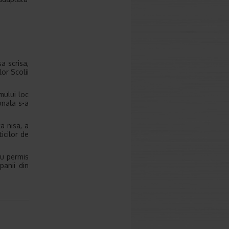
a scrisa,
lor Scolii
mului loc
onala s-a
a nisa, a
icilor de
au permis
panii din