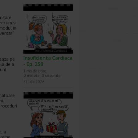
nitare
precum si
 modul in
nventar”
Insuficienta Cardiaca
xeaza pe
- Ep. 258
ela de a
sunt
Timp de citire:
0 minute, 0 secunde
31 iulie 2026
anatoare
ni.
proceduri
a, a
oteine