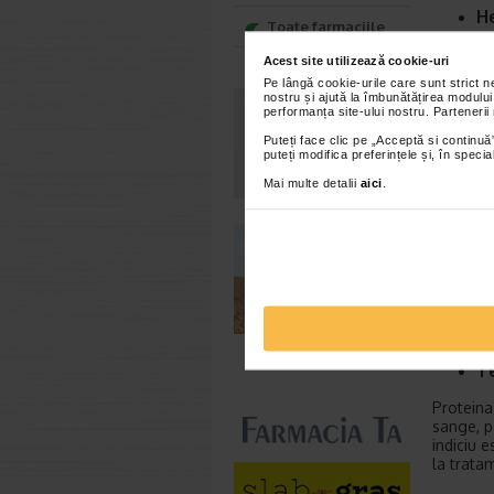
H
Toate farmaciile
Hemole
Acest site utilizează cookie-uri
masurand
Pe lângă cookie-urile care sunt strict 
sanatate
nostru și ajută la îmbunătățirea modului
albe, num
performanța site-ului nostru. Partenerii
distinct
Puteți face clic pe „Acceptă si continuă”
hemoleuc
puteți modifica preferințele și, în spec
necesar,
Mai multe detalii
aici
.
I
Este un 
de a mas
denumire
agentii p
particula
poate of
Te
Proteina 
sange, p
indiciu e
la trata