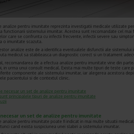
e analize pentru imunitate reprezinta investigatii medicale utilizate pe
a functionarii sistemului imunitar. Acestea sunt recomandate cel mai 
lor care se confrunta cu infectii frecvente, infectii severe sau simpt
ca o imunitate scazuta.
stor analize este de a identifica eventualele disfunctii ale sistemului 
ajuta medicul sa stabileasca un diagnostic corect si un tratament adec
al, recomandarea de a efectua analize pentru imunitate vine din parte
i, in urma unui consult medical. Exista mai multe tipuri de teste care 
iferite componente ale sistemului imunitar, iar alegerea acestora dep
le pacientului si de contextul clinic.
e necesar un set de analize pentru imunitate
sunt principalele tipuri de analize pentru imunitate
uzii
 necesar un set de analize pentru imunitate
 analize pentru imunitate poate fi indicat in mai multe situatii medical
tunci cand exista suspiciunea unei slabiri a sistemului imunitar.