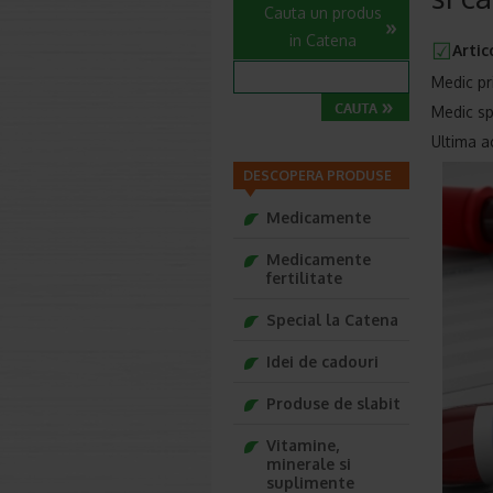
Cauta un produs
in Catena
Artic
Medic pr
Medic sp
Ultima ac
DESCOPERA PRODUSE
Medicamente
Medicamente
fertilitate
Special la Catena
Idei de cadouri
Produse de slabit
Vitamine,
minerale si
suplimente