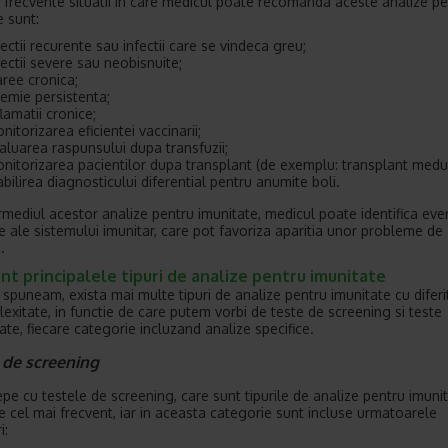
 frecvente situatii in care medicul poate recomanda aceste analize pe
e sunt:
fectii recurente sau infectii care se vindeca greu;
fectii severe sau neobisnuite;
aree cronica;
emie persistenta;
flamatii cronice;
nitorizarea eficientei vaccinarii;
aluarea raspunsului dupa transfuzii;
nitorizarea pacientilor dupa transplant (de exemplu: transplant medul
abilirea diagnosticului diferential pentru anumite boli.
ermediul acestor analize pentru imunitate, medicul poate identifica eve
te ale sistemului imunitar, care pot favoriza aparitia unor probleme de
.
nt principalele tipuri de analize pentru imunitate
spuneam, exista mai multe tipuri de analize pentru imunitate cu difer
exitate, in functie de care putem vorbi de teste de screening si teste
ate, fiecare categorie incluzand analize specifice.
e de screening
pe cu testele de screening, care sunt tipurile de analize pentru imuni
e cel mai frecvent, iar in aceasta categorie sunt incluse urmatoarele
i: