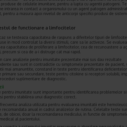
e produse de celulele imunitare, pentru a lupta cu agentii patogeni. Te
e intrarea in contact a organismului cu un agent patogen administra
t, pentru a masura apoi nivelul de anticorpi specifici produsi de sistem
stul de functionare a limfocitelor
caz se testeaza capacitatea de raspuns a diferitelor tipuri de limfocite
use in mod controlat la diversi stimuli, care sa le activeze. Se evalue
ea capacitatea de proliferare a limfocitelor, cea de recunoastere a ag
, precum si cea de a-i distruge cat mai rapid.
 in care analizele pentru imunitate prezentate mai sus dau rezultate
dente sau sunt in contradictie cu simptomele prezentate de pacient,
tii mai amanuntite, constand in teste pentru identificarea deficientelor
e primare sau secundare, teste pentru citokine si receptori solubili, i
proceduri suplimentare de diagnostic.
ii
e pentru imunitate sunt importante pentru identificarea problemelor s
si pentru stabilirea unui diagnostic corect.
frecventa analiza utilizata pentru evaluarea imunitatii este hemoleu
e recomandata anual in cadrul analizelor de rutina. Celelalte teste su
e, de obicei, doar la recomandarea medicului, in functie de simptomele
 medical al pacientului.
a corecta a sistemului imunitar presupune o abordare personalizata,