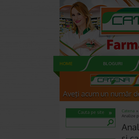
HOME
BLOGURI
Catena
Cauta pe site
Analize p
Anal
si c