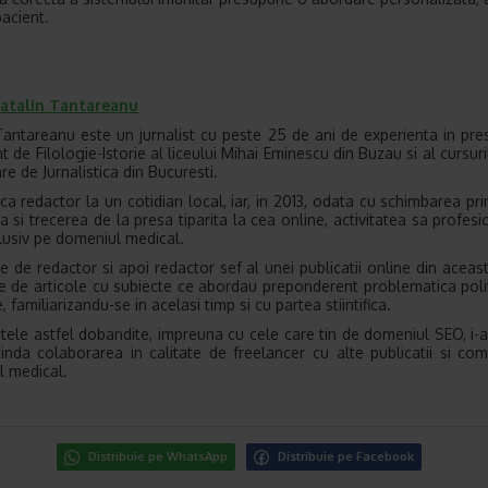
pacient.
atalin Tantareanu
Tantareanu este un jurnalist cu peste 25 de ani de experienta in pres
 de Filologie-Istorie al liceului Mihai Eminescu din Buzau si al cursuri
re de Jurnalistica din Bucuresti.
 ca redactor la un cotidian local, iar, in 2013, odata cu schimbarea pri
 si trecerea de la presa tiparita la cea online, activitatea sa profesi
lusiv pe domeniul medical.
te de redactor si apoi redactor sef al unei publicatii online din aceast
te de articole cu subiecte ce abordau preponderent problematica polit
 familiarizandu-se in acelasi timp si cu partea stiintifica.
tele astfel dobandite, impreuna cu cele care tin de domeniul SEO, i-
tinda colaborarea in calitate de freelancer cu alte publicatii si com
 medical.
Distribuie pe WhatsApp
Distribuie pe Facebook