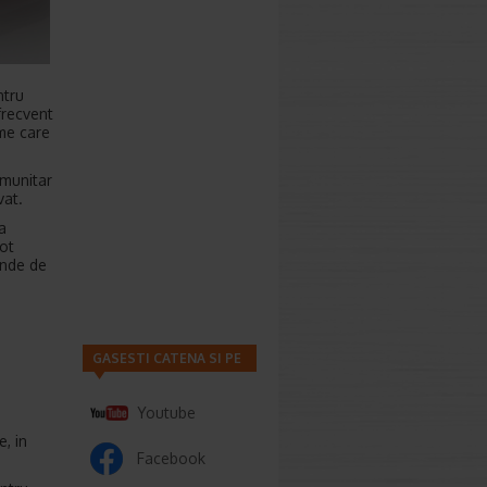
ntru
frecvent
ome care
imunitar
vat.
a
pot
inde de
GASESTI CATENA SI PE
Youtube
e, in
Facebook