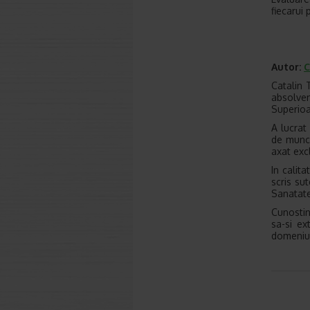
fiecarui 
Autor:
C
Catalin 
absolvent
Superioa
A lucrat
de munca
axat exc
In calita
scris su
Sanatate,
Cunostin
sa-si ex
domeniul