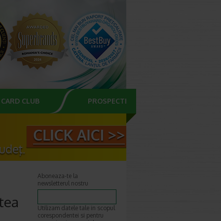
CARD CLUB
PROSPECTE
Aboneaza-te la
newsletterul nostru
stea
Utilizam datele tale in scopul
corespondentei si pentru