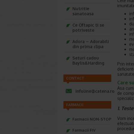
Cele mai
imunitat
Nutritie
in
sanatoasa
in
di
Ce Oftapic ti se
an
potriveste
in
mo
Adora – Adorabili
ev
din prima clipa
mo
st
Seturi cadou
Baylis&Harding
Prin int
deficien
sanatate
CONTACT
Care su
Asa cum 
infoline@catena.ro
de compl
specializ
FARMACII
1. Test
Vom ince
Farmacii NON-STOP
efectuat
procedur
Farmacii FIV