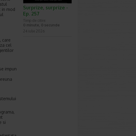
stul
Surprize, surprize -
t in mod
Ep. 257
ul
Timp de citire:
0 minute, 0 secunde
24 iulie 2026
, care
aza cel
entilor
 se impun
mpreuna
istemului
cograma,
nt
 si
 adaptata