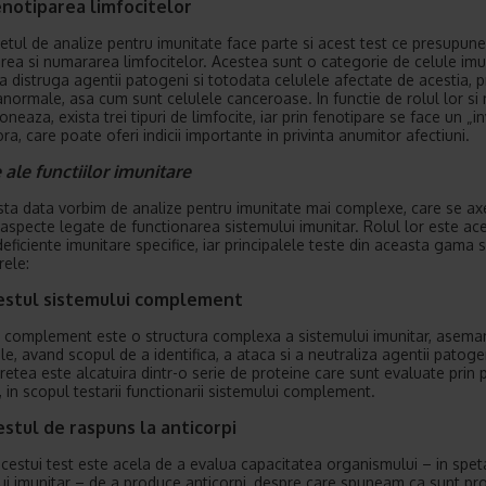
enotiparea limfocitelor
etul de analize pentru imunitate face parte si acest test ce presupune
carea si numararea limfocitelor. Acestea sunt o categorie de celule imu
a distruga agentii patogeni si totodata celulele afectate de acestia, 
anormale, asa cum sunt celulele canceroase. In functie de rolul lor si
oneaza, exista trei tipuri de limfocite, iar prin fenotipare se face un „i
ra, care poate oferi indicii importante in privinta anumitor afectiuni.
e ale functiilor imunitare
ta data vorbim de analize pentru imunitate mai complexe, care se a
aspecte legate de functionarea sistemului imunitar. Rolul lor este ac
deficiente imunitare specifice, iar principalele teste din aceasta gama 
ele:
estul sistemului complement
 complement este o structura complexa a sistemului imunitar, asem
le, avand scopul de a identifica, a ataca si a neutraliza agentii patoge
retea este alcatuira dintr-o serie de proteine care sunt evaluate prin 
, in scopul testarii functionarii sistemului complement.
stul de raspuns la anticorpi
cestui test este acela de a evalua capacitatea organismului – in spet
ui imunitar – de a produce anticorpi, despre care spuneam ca sunt pr