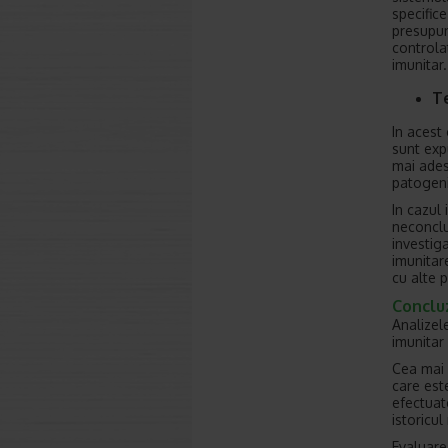
specific
presupun
controla
imunitar.
Te
In acest 
sunt exp
mai ades
patogeni
In cazul
neconclu
investiga
imunitar
cu alte 
Concluz
Analizel
imunitar 
Cea mai 
care est
efectuat
istoricul
Evaluare