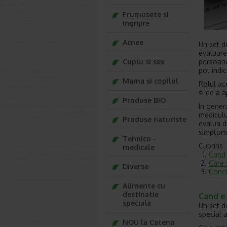
Frumusete si
ingrijire
Acnee
Un set d
evaluare
persoane
Cuplu si sex
pot indi
Mama si copilul
Rolul ace
si de a 
Produse BIO
In gener
mediculu
Produse naturiste
evalua d
simptome
Tehnico -
Cuprins
medicale
Cand 
Care 
Diverse
Concl
Alimente cu
destinatie
Cand e
speciala
Un set de
special a
NOU la Catena