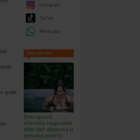
ntru
Instagram
TikTok
Whatsapp
ar);
CELE MAI NOI
ARTICOLE
ntuale
ite grade
Descoperiti
efectele respiratiei
tate
Wim Hof: eficienta si
beneficii pentru