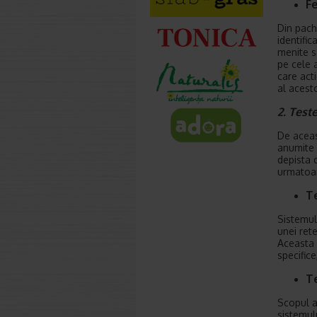
F
Din pach
identifi
menite s
pe cele 
care acti
al acesto
2. Test
De aceas
anumite 
depista 
urmatoar
T
Sistemul
unei rete
Aceasta 
specifice
Te
Scopul a
sistemul