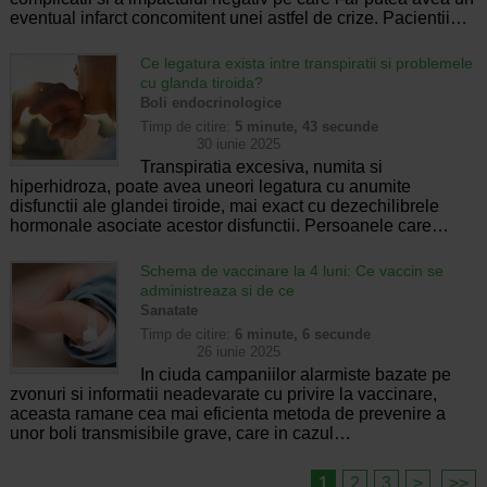
eventual infarct concomitent unei astfel de crize. Pacientii…
Ce legatura exista intre transpiratii si problemele
cu glanda tiroida?
Boli endocrinologice
Timp de citire:
5 minute, 43 secunde
30 iunie 2025
Transpiratia excesiva, numita si
hiperhidroza, poate avea uneori legatura cu anumite
disfunctii ale glandei tiroide, mai exact cu dezechilibrele
hormonale asociate acestor disfunctii. Persoanele care…
Schema de vaccinare la 4 luni: Ce vaccin se
administreaza si de ce
Sanatate
Timp de citire:
6 minute, 6 secunde
26 iunie 2025
In ciuda campaniilor alarmiste bazate pe
zvonuri si informatii neadevarate cu privire la vaccinare,
aceasta ramane cea mai eficienta metoda de prevenire a
unor boli transmisibile grave, care in cazul…
1
2
3
>
>>