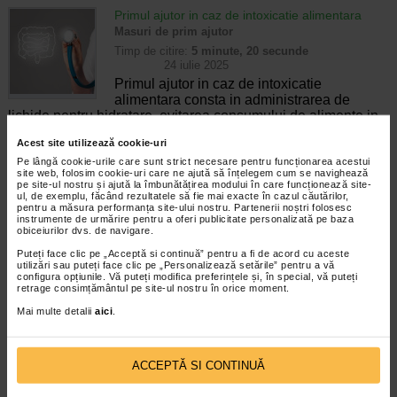
Primul ajutor in caz de intoxicatie alimentara
Masuri de prim ajutor
Timp de citire:
5 minute, 20 secunde
24 iulie 2025
Primul ajutor in caz de intoxicatie
alimentara consta in administrarea de
lichide pentru hidratare, evitarea consumului de alimente in
primele ore, urmata de o dieta usoara pentru sustinerea
Acest site utilizează cookie-uri
functiilor…
Pe lângă cookie-urile care sunt strict necesare pentru funcționarea acestui
site web, folosim cookie-uri care ne ajută să înțelegem cum se navighează
Electroencefalograma: ce este, ce rol are, cand
pe site-ul nostru și ajută la îmbunătățirea modului în care funcționează site-
ul, de exemplu, făcând rezultatele să fie mai exacte în cazul căutărilor,
se recomanda
pentru a măsura performanța site-ului nostru. Partenerii noștri folosesc
Proceduri medicale
instrumente de urmărire pentru a oferi publicitate personalizată pe baza
obiceiurilor dvs. de navigare.
Timp de citire:
6 minute, 14 secunde
29 iulie 2025
Puteți face clic pe „Acceptă si continuă” pentru a fi de acord cu aceste
utilizări sau puteți face clic pe „Personalizează setările” pentru a vă
Electroencefalograma (EEG) este o
configura opțiunile. Vă puteți modifica preferințele și, în special, vă puteți
investigatie medicala neinvaziva ce inregistreaza activitatea
retrage consimțământul pe site-ul nostru în orice moment.
electrica a creierului, fiind utila in diagnosticarea epilepsiei,
Mai multe detalii
aici
.
tulburarilor de somn, encefalitelor, maladiei…
De ce se cojeste pielea dupa arsura solara si ce
ACCEPTĂ SI CONTINUĂ
trebuie sa faceti?
Protectie solara