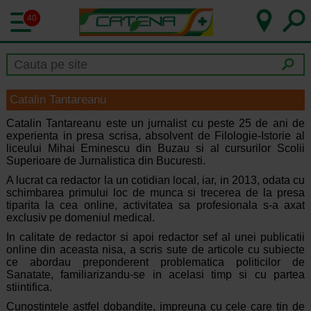
40
Catalin Tantareanu
Catalin Tantareanu este un jurnalist cu peste 25 de ani de
experienta in presa scrisa, absolvent de Filologie-Istorie al
liceului Mihai Eminescu din Buzau si al cursurilor Scolii
Superioare de Jurnalistica din Bucuresti.
A lucrat ca redactor la un cotidian local, iar, in 2013, odata cu
schimbarea primului loc de munca si trecerea de la presa
tiparita la cea online, activitatea sa profesionala s-a axat
exclusiv pe domeniul medical.
In calitate de redactor si apoi redactor sef al unei publicatii
online din aceasta nisa, a scris sute de articole cu subiecte
ce abordau preponderent problematica politicilor de
Sanatate, familiarizandu-se in acelasi timp si cu partea
stiintifica.
Cunostintele astfel dobandite, impreuna cu cele care tin de