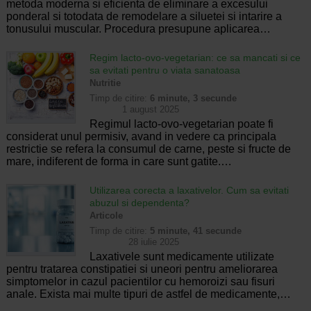
metoda moderna si eficienta de eliminare a excesului
ponderal si totodata de remodelare a siluetei si intarire a
tonusului muscular. Procedura presupune aplicarea…
Regim lacto-ovo-vegetarian: ce sa mancati si ce
sa evitati pentru o viata sanatoasa
Nutritie
Timp de citire:
6 minute, 3 secunde
1 august 2025
Regimul lacto-ovo-vegetarian poate fi
considerat unul permisiv, avand in vedere ca principala
restrictie se refera la consumul de carne, peste si fructe de
mare, indiferent de forma in care sunt gatite.…
Utilizarea corecta a laxativelor. Cum sa evitati
abuzul si dependenta?
Articole
Timp de citire:
5 minute, 41 secunde
28 iulie 2025
Laxativele sunt medicamente utilizate
pentru tratarea constipatiei si uneori pentru ameliorarea
simptomelor in cazul pacientilor cu hemoroizi sau fisuri
anale. Exista mai multe tipuri de astfel de medicamente,…