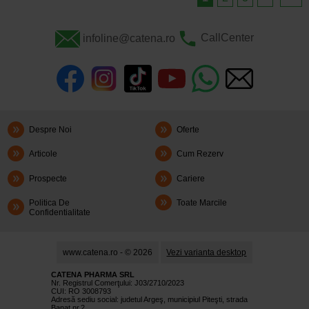
infoline@catena.ro
CallCenter
Despre Noi
Oferte
Articole
Cum Rezerv
Prospecte
Cariere
Politica De
Toate Marcile
Confidentialitate
www.catena.ro - © 2026
Vezi varianta desktop
CATENA PHARMA SRL
Nr. Registrul Comerţului: J03/2710/2023
CUI: RO 3008793
Adresă sediu social: judetul Argeş, municipiul Piteşti, strada
Banat nr.2