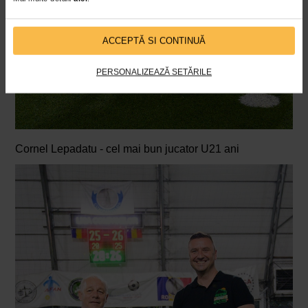
ACCEPTĂ SI CONTINUĂ
PERSONALIZEAZĂ SETĂRILE
Cornel Lepadatu - cel mai bun jucator U21 ani