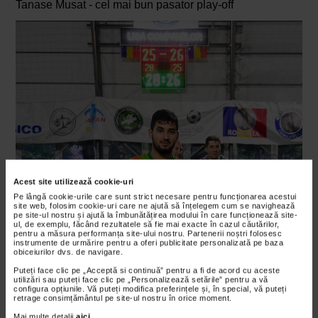
Tanase Musat - cel mai bun pasator play-off
Acest site utilizează cookie-uri
Pe lângă cookie-urile care sunt strict necesare pentru funcționarea acestui
site web, folosim cookie-uri care ne ajută să înțelegem cum se navighează
pe site-ul nostru și ajută la îmbunătățirea modului în care funcționează site-
ul, de exemplu, făcând rezultatele să fie mai exacte în cazul căutărilor,
pentru a măsura performanța site-ului nostru. Partenerii noștri folosesc
instrumente de urmărire pentru a oferi publicitate personalizată pe baza
obiceiurilor dvs. de navigare.
Puteți face clic pe „Acceptă si continuă” pentru a fi de acord cu aceste
utilizări sau puteți face clic pe „Personalizează setările” pentru a vă
configura opțiunile. Vă puteți modifica preferințele și, în special, vă puteți
retrage consimțământul pe site-ul nostru în orice moment.
Mai multe detalii
aici
.