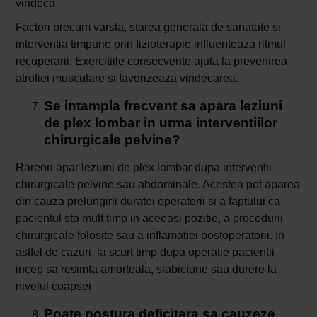
vindeca.
Factori precum varsta, starea generala de sanatate si
interventia timpurie prin fizioterapie influenteaza ritmul
recuperarii. Exercitiile consecvente ajuta la prevenirea
atrofiei musculare si favorizeaza vindecarea.
Se intampla frecvent sa apara leziuni
de plex lombar in urma interventiilor
chirurgicale pelvine?
Rareori apar leziuni de plex lombar dupa interventii
chirurgicale pelvine sau abdominale. Acestea pot aparea
din cauza prelungirii duratei operatorii si a faptului ca
pacientul sta mult timp in aceeasi pozitie, a procedurii
chirurgicale folosite sau a inflamatiei postoperatorii. In
astfel de cazuri, la scurt timp dupa operatie pacientii
incep sa resimta amorteala, slabiciune sau durere la
nivelul coapsei.
Poate postura deficitara sa cauzeze