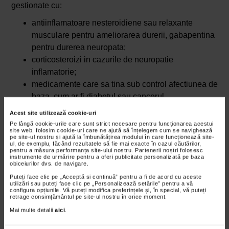
gestionate cu:
antiinflamatoare nesteroidiene sau relaxante
musculare pentru ameliorarea durerii, gabapentina
pentru durerea neuropata;
corticosteroizi in cazurile de neuropatie
inflamatorie;
medicamente care sa tina sub control afectiunea de
baza, cum ar fi diabetul sau cancerul.
Acest site utilizează cookie-uri
Tehnici de reabilitare si fizioterapie
Pe lângă cookie-urile care sunt strict necesare pentru funcționarea acestui
site web, folosim cookie-uri care ne ajută să înțelegem cum se navighează
Fizioterapia este esentiala in procesul de recuperare a
pe site-ul nostru și ajută la îmbunătățirea modului în care funcționează site-
ul, de exemplu, făcând rezultatele să fie mai exacte în cazul căutărilor,
pacientilor cu leziuni de plex lombar. Aceasta vizeaza
pentru a măsura performanța site-ului nostru. Partenerii noștri folosesc
instrumente de urmărire pentru a oferi publicitate personalizată pe baza
ameliorarea durerii, restabilirea fortei musculare,
obiceiurilor dvs. de navigare.
imbunatatirea mobilitatii si prevenirea complicatiilor pe
Puteți face clic pe „Acceptă si continuă” pentru a fi de acord cu aceste
utilizări sau puteți face clic pe „Personalizează setările” pentru a vă
termen lung.
configura opțiunile. Vă puteți modifica preferințele și, în special, vă puteți
retrage consimțământul pe site-ul nostru în orice moment.
Interventie chirurgicala
Mai multe detalii
aici
.
Cand leziunea de plex lombar este cauzata de o tumora