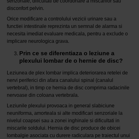
senzoriale, dificultati de coordonare a miscarilor sau
disconfort pelvin.
Orice modificare a controlului vezicii urinare sau a
functiei intestinale reprezinta un semnal de alarma si
necesita imediat evaluare medicala, pentru a exclude o
implicare neurologica grava.
Prin ce se diferentiaza o leziune a
plexului lombar de o hernie de disc?
Leziunea de plex lombar implica deteriorarea retelei de
nervi periferici din afara canalului spinal (canalul
vertebral), in timp ce hernia de disc comprima radacinile
nervoase din coloana vertebrala.
Leziunile plexului provoaca in general slabiciune
neuniforma, amorteala si alte modificari senzoriale la
nivelul coapsei sau a zonei inghinale si dificultati in
miscarile soldului. Hernia de disc produce de obicei
lombalgie asociata cu durere radiculara pe traiectul unui