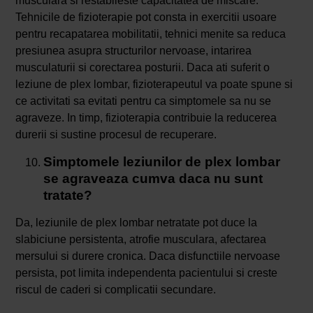
musculara si restabileste capacitatea de miscare.
Tehnicile de fizioterapie pot consta in exercitii usoare
pentru recapatarea mobilitatii, tehnici menite sa reduca
presiunea asupra structurilor nervoase, intarirea
musculaturii si corectarea posturii. Daca ati suferit o
leziune de plex lombar, fizioterapeutul va poate spune si
ce activitati sa evitati pentru ca simptomele sa nu se
agraveze. In timp, fizioterapia contribuie la reducerea
durerii si sustine procesul de recuperare.
Simptomele leziunilor de plex lombar
se agraveaza cumva daca nu sunt
tratate?
Da, leziunile de plex lombar netratate pot duce la
slabiciune persistenta, atrofie musculara, afectarea
mersului si durere cronica. Daca disfunctiile nervoase
persista, pot limita independenta pacientului si creste
riscul de caderi si complicatii secundare.