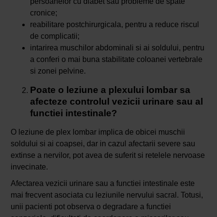
persoanelor cu diabet sau probleme de spate
cronice;
reabilitare postchirurgicala, pentru a reduce riscul
de complicatii;
intarirea muschilor abdominali si ai soldului, pentru
a conferi o mai buna stabilitate coloanei vertebrale
si zonei pelvine.
Poate o leziune a plexului lombar sa
afecteze controlul vezicii urinare sau al
functiei intestinale?
O leziune de plex lombar implica de obicei muschii
soldului si ai coapsei, dar in cazul afectarii severe sau
extinse a nervilor, pot avea de suferit si retelele nervoase
invecinate.
Afectarea vezicii urinare sau a functiei intestinale este
mai frecvent asociata cu leziunile nervului sacral. Totusi,
unii pacienti pot observa o degradare a functiei