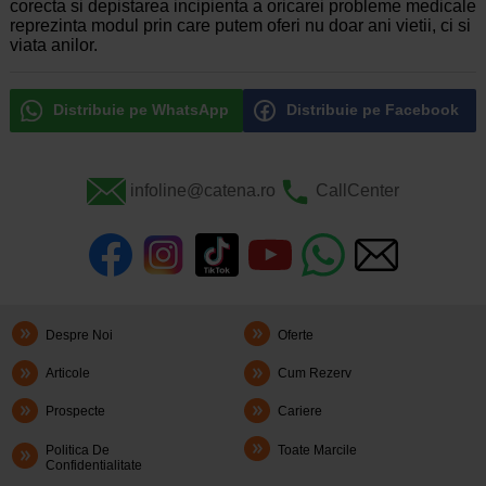
corecta si depistarea incipienta a oricarei probleme medicale
reprezinta modul prin care putem oferi nu doar ani vietii, ci si
viata anilor.
Distribuie pe WhatsApp
Distribuie pe Facebook
infoline@catena.ro
CallCenter
Despre Noi
Oferte
Articole
Cum Rezerv
Prospecte
Cariere
Politica De
Toate Marcile
Confidentialitate