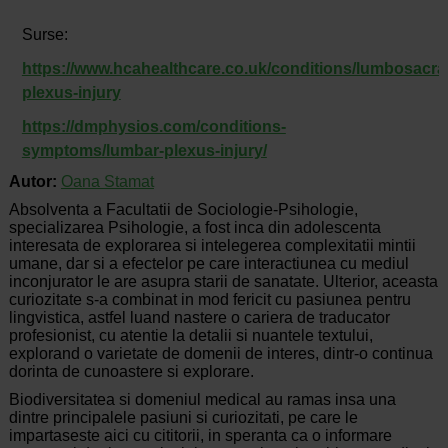
Surse:
https://www.hcahealthcare.co.uk/conditions/lumbosacral
plexus-injury
https://dmphysios.com/conditions-
symptoms/lumbar-plexus-injury/
Autor:
Oana Stamat
Absolventa a Facultatii de Sociologie-Psihologie,
specializarea Psihologie, a fost inca din adolescenta
interesata de explorarea si intelegerea complexitatii mintii
umane, dar si a efectelor pe care interactiunea cu mediul
inconjurator le are asupra starii de sanatate. Ulterior, aceasta
curiozitate s-a combinat in mod fericit cu pasiunea pentru
lingvistica, astfel luand nastere o cariera de traducator
profesionist, cu atentie la detalii si nuantele textului,
explorand o varietate de domenii de interes, dintr-o continua
dorinta de cunoastere si explorare.
Biodiversitatea si domeniul medical au ramas insa una
dintre principalele pasiuni si curiozitati, pe care le
impartaseste aici cu cititorii, in speranta ca o informare