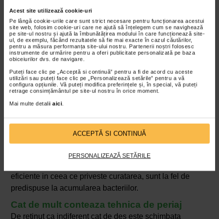
clatirea riguroasa dupa folosire – pentru a
Acest site utilizează cookie-uri
indeparta resturile de pasta de dinti si impuritatile;
Pe lângă cookie-urile care sunt strict necesare pentru funcționarea acestui
pastrarea in pozitie verticala – astfel incat apa sa
site web, folosim cookie-uri care ne ajută să înțelegem cum se navighează
pe site-ul nostru și ajută la îmbunătățirea modului în care funcționează site-
se scurga complet si perii sa se usuce;
ul, de exemplu, făcând rezultatele să fie mai exacte în cazul căutărilor,
pentru a măsura performanța site-ului nostru. Partenerii noștri folosesc
evitarea protectiilor inchise – acestea pot pastra
instrumente de urmărire pentru a oferi publicitate personalizată pe baza
obiceiurilor dvs. de navigare.
umezeala si favoriza dezvoltarea bacteriilor;
Puteți face clic pe „Acceptă si continuă” pentru a fi de acord cu aceste
pastrarea periutei la distanta de toaleta – stropii
utilizări sau puteți face clic pe „Personalizează setările” pentru a vă
configura opțiunile. Vă puteți modifica preferințele și, în special, vă puteți
care se ridica atunci cand se trage apa pot
retrage consimțământul pe site-ul nostru în orice moment.
contamina obiectele din jur.
Mai multe detalii
aici
.
Periutele electrice si capetele de inlocuire
Pentru persoanele care folosesc periute electrice,
ACCEPTĂ SI CONTINUĂ
recomandarea ramane aceeasi: capul de periaj trebuie
schimbat la fiecare trei luni sau chiar mai des, in functie
PERSONALIZEAZĂ SETĂRILE
de utilizare. Capetele de periaj electrice, desi mai
eficiente in ceea ce priveste curatarea, sunt la fel de
predispuse la acumularea bacteriilor.
Cat de mult conteaza tehnica de periaj
De retinut ca indiferent cat de des este schimbata