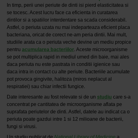
In timp, perii unei periute de dinti isi pierd elasticitatea si
se tocesc. Acest lucru face ca eficienta in curatarea
dintilor si a spatiilor interdentare sa scada considerabil.
Astfel, o periuta uzata nu mai indeparteaza eficient placa
bacteriana, oricat de corect ne-am peria dintii. Mai mult,
studiile arata ca o periuta veche devine un mediu propice
pentru
acumularea bacteriilor
. Aceste microorganisme
se pot multiplica rapid in mediul umed din baie, mai ales
daca periuta nu este pastrata in conditii igienice sau
daca intra in contact cu alte periute. Bacteriile acumulate
pot provoca gingivite, halitoza (miros neplacut al
respiratiei) sau chiar infectii fungice.
Date interesante au fost relevate si de un
studiu
care s-a
concentrat pe cantitatea de microorganisme aflata pe
suprafata periutelor de dinti. Astfel, datele au indicat ca o
periuta poate gazdui intre 1 si 12 milioane de bacterii,
fungi si virusi.
Un studiu publicat de
National Library of Medicine
a