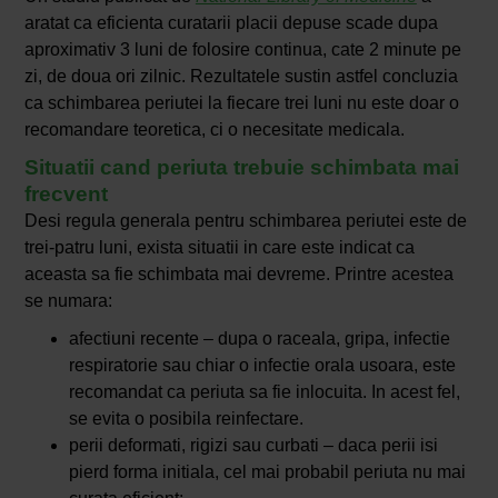
aratat ca eficienta curatarii placii depuse scade dupa
aproximativ 3 luni de folosire continua, cate 2 minute pe
zi, de doua ori zilnic. Rezultatele sustin astfel concluzia
ca schimbarea periutei la fiecare trei luni nu este doar o
recomandare teoretica, ci o necesitate medicala.
Situatii cand periuta trebuie schimbata mai
frecvent
Desi regula generala pentru schimbarea periutei este de
trei-patru luni, exista situatii in care este indicat ca
aceasta sa fie schimbata mai devreme. Printre acestea
se numara:
afectiuni recente – dupa o raceala, gripa, infectie
respiratorie sau chiar o infectie orala usoara, este
recomandat ca periuta sa fie inlocuita. In acest fel,
se evita o posibila reinfectare.
perii deformati, rigizi sau curbati – daca perii isi
pierd forma initiala, cel mai probabil periuta nu mai