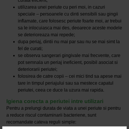
curata eficient;
utilizarea unei periute cu peri moi, in cazuri
speciale – persoanele cu dinti sensibili sau gingii
inflamate, care folosesc periute foarte moi, ar trebui
sa le inlocuiasca mai des, deoarece aceste modele
se deterioreaza mai repede;
dupa periaj, dintii nu mai par sau nu se mai simt la
fel de curati;
se observa sangerari gingivale mai frecvente, care
pot semnala un periaj ineficient, posibil asociat si
deteriorarii periutei;
folosirea de catre copii – cei mici tind sa apese mai
tare in timpul periajului sau sa mestece capatul
periutei, ceea ce duce la uzura mai rapida.
Igiena corecta a periutei intre utilizari
Pentru a prelungi durata de viata a unei periute si pentru
a reduce riscul contaminarii bacteriene, sunt
recomandate cateva reguli simple: