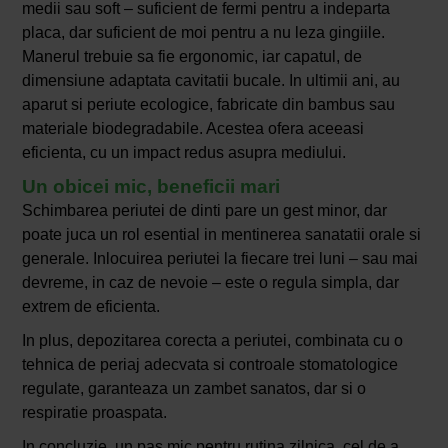
medii sau soft – suficient de fermi pentru a indeparta
placa, dar suficient de moi pentru a nu leza gingiile.
Manerul trebuie sa fie ergonomic, iar capatul, de
dimensiune adaptata cavitatii bucale. In ultimii ani, au
aparut si periute ecologice, fabricate din bambus sau
materiale biodegradabile. Acestea ofera aceeasi
eficienta, cu un impact redus asupra mediului.
Un obicei mic, beneficii mari
Schimbarea periutei de dinti pare un gest minor, dar
poate juca un rol esential in mentinerea sanatatii orale si
generale. Inlocuirea periutei la fiecare trei luni – sau mai
devreme, in caz de nevoie – este o regula simpla, dar
extrem de eficienta.
In plus, depozitarea corecta a periutei, combinata cu o
tehnica de periaj adecvata si controale stomatologice
regulate, garanteaza un zambet sanatos, dar si o
respiratie proaspata.
In concluzie, un pas mic pentru rutina zilnica, cel de a