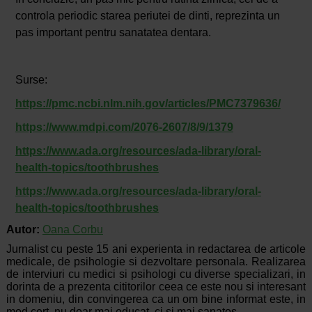
controla periodic starea periutei de dinti, reprezinta un
pas important pentru sanatatea dentara.
Surse:
https://pmc.ncbi.nlm.nih.gov/articles/PMC7379636/
https://www.mdpi.com/2076-2607/8/9/1379
https://www.ada.org/resources/ada-library/oral-
health-topics/toothbrushes
https://www.ada.org/resources/ada-library/oral-
health-topics/toothbrushes
Autor:
Oana Corbu
Jurnalist cu peste 15 ani experienta in redactarea de articole
medicale, de psihologie si dezvoltare personala. Realizarea
de interviuri cu medici si psihologi cu diverse specializari, in
dorinta de a prezenta cititorilor ceea ce este nou si interesant
in domeniu, din convingerea ca un om bine informat este, in
mod cert, nu doar mai educat, ci si mai sanatos.