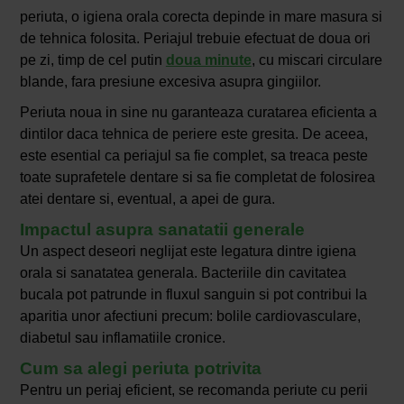
periuta, o igiena orala corecta depinde in mare masura si
de tehnica folosita. Periajul trebuie efectuat de doua ori
pe zi, timp de cel putin
doua minute
, cu miscari circulare
blande, fara presiune excesiva asupra gingiilor.
Periuta noua in sine nu garanteaza curatarea eficienta a
dintilor daca tehnica de periere este gresita. De aceea,
este esential ca periajul sa fie complet, sa treaca peste
toate suprafetele dentare si sa fie completat de folosirea
atei dentare si, eventual, a apei de gura.
Impactul asupra sanatatii generale
Un aspect deseori neglijat este legatura dintre igiena
orala si sanatatea generala. Bacteriile din cavitatea
bucala pot patrunde in fluxul sanguin si pot contribui la
aparitia unor afectiuni precum: bolile cardiovasculare,
diabetul sau inflamatiile cronice.
Cum sa alegi periuta potrivita
Pentru un periaj eficient, se recomanda periute cu perii