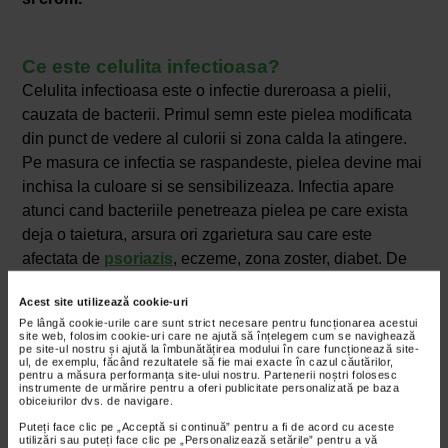
Ce este celulita infectioasa?
Celulita infectioasa este o infectie dureroasa a pielii,
cauzata de bacterii. Primul semn este pielea modificata
din punct de vedere al culorii si zona calda la atingere.
Pe masura ce infectia se raspandeste, pielea devine mai
inchisa la culoare si se sensibilizeaza. Infectia apare
atunci cand bacteriile penetreaza pielea pe care exista
deja o taietura, arsura ori zgarietura sau care este
afectata de
psoriazis
, eczeme, zona zoster, diabet. De
asemenea, persoanele obeze sunt mai expuse riscului
Acest site utilizează cookie-uri
de a suferi de celulita infectioasa. Dupa ce bacteriile
Pe lângă cookie-urile care sunt strict necesare pentru funcționarea acestui
ajung sub piele, acestea se multiplica, iar organismul
site web, folosim cookie-uri care ne ajută să înțelegem cum se navighează
pe site-ul nostru și ajută la îmbunătățirea modului în care funcționează site-
incepe sa lupte cu infectia, aparand astfel inflamatia la
ul, de exemplu, făcând rezultatele să fie mai exacte în cazul căutărilor,
pentru a măsura performanța site-ului nostru. Partenerii noștri folosesc
nivelul zonei afectate.
instrumente de urmărire pentru a oferi publicitate personalizată pe baza
obiceiurilor dvs. de navigare.
Naturalis ApetitSlim
este recomandarea farmacistilor
Puteți face clic pe „Acceptă si continuă” pentru a fi de acord cu aceste
Catena pentru a sustine procesul de slabire,
utilizări sau puteți face clic pe „Personalizează setările” pentru a vă