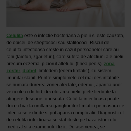
Celulita
este o infectie bacteriana a pielii si este cauzata,
de obicei, de streptococi sau stafilococi. Riscul de
celulita infectioasa creste in cazul persoanelor care au
rani (taieturi, zgarieturi), care sufera de afectiuni ale pielii,
precum eczema, piciorul atletului (tinea pedis),
zona
zoster
,
diabet
, limfedem (edem limfatic), cu sistem
imunitar slabit. Printre simptomele cel mai des intalnite
se numara durerea zonei afectate, edemul, aparitia unor
vezicule cu lichid, decolorarea pielii, piele fierbinte la
atingere, frisoane, oboseala. Celulita infectioasa poate
duce chiar la umflarea ganglionilor limfatici pe masura ce
infectia se extinde si pot aparea complicatii. Diagnosticul
de celulita infectioasa se stabileste pe baza istoricului
medical si a examenului fizic. De asemenea, se