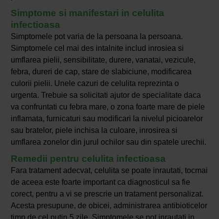
Simptome si manifestari in celulita
infectioasa
Simptomele pot varia de la persoana la persoana.
Simptomele cel mai des intalnite includ inrosiea si
umflarea pielii, sensibilitate, durere, vanatai, vezicule,
febra, dureri de cap, stare de slabiciune, modificarea
culorii pielii. Unele cazuri de celulita reprezinta o
urgenta. Trebuie sa solicitati ajutor de specialitate daca
va confruntati cu febra mare, o zona foarte mare de piele
inflamata, furnicaturi sau modificari la nivelul picioarelor
sau bratelor, piele inchisa la culoare, inrosirea si
umflarea zonelor din jurul ochilor sau din spatele urechii.
Remedii pentru celulita infectioasa
Fara tratament adecvat, celulita se poate inrautati, tocmai
de aceea este foarte important ca diagnosticul sa fie
corect, pentru a vi se prescrie un tratament personalizat.
Acesta presupune, de obicei, administrarea antibioticelor
timp de cel putin 5 zile. Simptomele se pot inrautati in