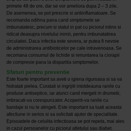
primele 48 de ore, dar se vor ameliora dupa 2 – 3 zile.
De asemenea, se pot prescrie si antiinflamatoare. Se
recomanda odihna pana cand simptomele se
imbunatatesc, precum si statul in pat cu piciorul intins si
ridicat deasupra nivelului inimii, pentru imbunatatirea
circulatiei. Daca infectia este severa, ar putea fi nevoie
de administrarea antibioticelor pe cale intravenoasa. Se
recomana consumul de lichide si renuntarea la ciorapii
de compresie pana la disparitia simptomelor.
Sfaturi pentru preventie
Este foarte important sa aveti o igiena riguroasa si sa va
hidratati pielea. Curatati si ingrijiti intotdeauna ranile cu
produse antiseptice, iar atunci cand mergeti in drumetii,
imbracati-va corespunzator. Acoperiti-va ranile cu
bandaje si nu le atingeti. Este important sa luati aceasta
afectiune in serios si sa solicitati ajutor de specialitate.
Episoadele de celulita infectioasa se pot repeta, mai ales
in cazul persoanelor cu piciorul atletului sau diabet.