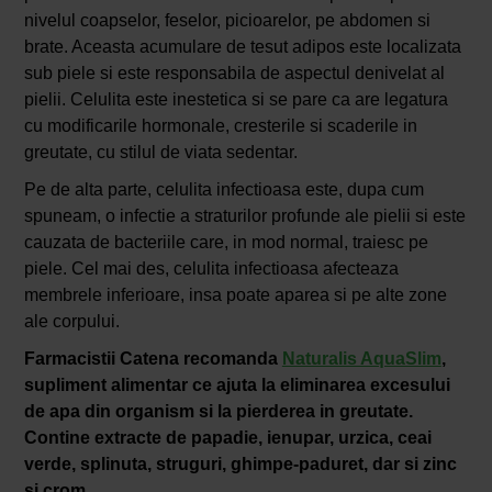
nivelul coapselor, feselor, picioarelor, pe abdomen si
brate. Aceasta acumulare de tesut adipos este localizata
sub piele si este responsabila de aspectul denivelat al
pielii. Celulita este inestetica si se pare ca are legatura
cu modificarile hormonale, cresterile si scaderile in
greutate, cu stilul de viata sedentar.
Pe de alta parte, celulita infectioasa este, dupa cum
spuneam, o infectie a straturilor profunde ale pielii si este
cauzata de bacteriile care, in mod normal, traiesc pe
piele. Cel mai des, celulita infectioasa afecteaza
membrele inferioare, insa poate aparea si pe alte zone
ale corpului.
Farmacistii Catena recomanda
Naturalis AquaSlim
,
supliment alimentar ce ajuta la eliminarea excesului
de apa din organism si la pierderea in greutate.
Contine extracte de papadie, ienupar, urzica, ceai
verde, splinuta, struguri, ghimpe-paduret, dar si zinc
si crom.