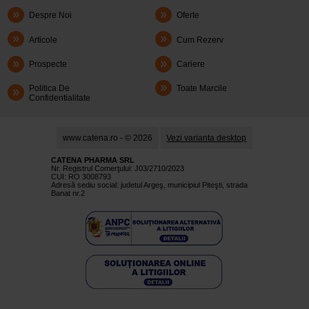
Despre Noi
Oferte
Articole
Cum Rezerv
Prospecte
Cariere
Politica De
Toate Marcile
Confidentialitate
www.catena.ro - © 2026
Vezi varianta desktop
CATENA PHARMA SRL
Nr. Registrul Comerţului: J03/2710/2023
CUI: RO 3008793
Adresă sediu social: judetul Argeş, municipiul Piteşti, strada
Banat nr.2