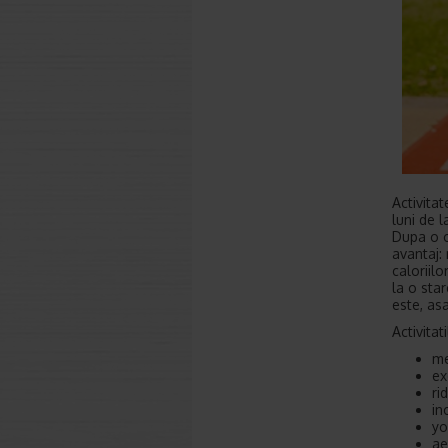
Activitat
luni de l
Dupa o op
avantaj:
caloriilo
la o star
este, as
Activita
me
ex
ri
in
yo
ae