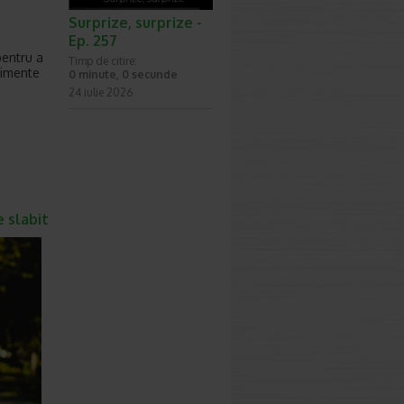
Surprize, surprize -
Ep. 257
pentru a
Timp de citire:
limente
0 minute, 0 secunde
24 iulie 2026
e slabit