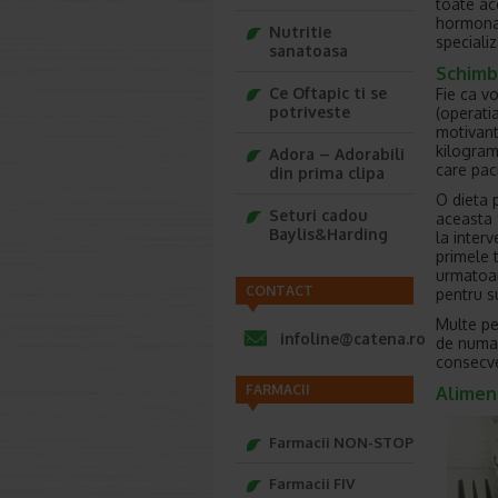
toate ac
hormonal
Nutritie
specializ
sanatoasa
Schimba
Ce Oftapic ti se
Fie ca v
potriveste
(operatia
motivant
kilogram
Adora – Adorabili
care paci
din prima clipa
O dieta p
Seturi cadou
aceasta 
Baylis&Harding
la interv
primele t
urmatoar
CONTACT
pentru s
Multe pe
infoline@catena.ro
de numai
consecve
FARMACII
Aliment
Farmacii NON-STOP
Farmacii FIV