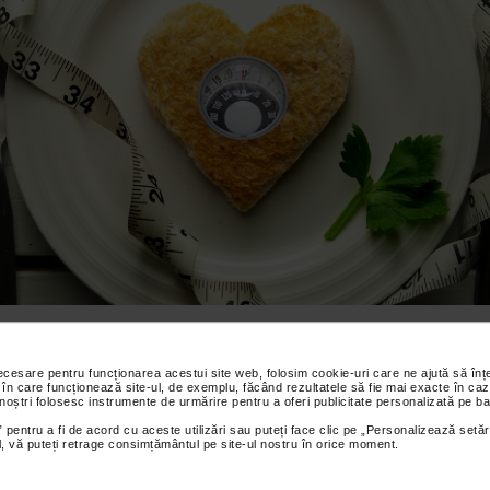
re cele mai importante componente ale stilului de viata de care trebu
nt dupa o operatie de slabit este dieta. Este esential sa respectati
arile nutritionale oferite de echipa medicala, adaptandu-va obiceiuri
necesare pentru funcționarea acestui site web, folosim cookie-uri care ne ajută să î
 în care funcționează site-ul, de exemplu, făcând rezultatele să fie mai exacte în caz
re la noile capacitati ale stomacului. Iata cateva repere pe care se va
 noștri folosesc instrumente de urmărire pentru a oferi publicitate personalizată pe ba
a pentru promovarea scaderii in greutate si mentinerea rezultatelor in 
.
 pentru a fi de acord cu aceste utilizări sau puteți face clic pe „Personalizează setăr
ial, vă puteți retrage consimțământul pe site-ul nostru în orice moment.
nitorizarea portiilor