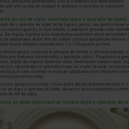
estea, afectiunile preexistente, cum ar fi diabetul sau dezechilibrele
e, pot afecta rata de scadere in greutate si necesita un tratament
at.
rile de stil de viata, esentiale dupa o operatie de slabit
orbim de o operatie de slabit de tip bypass gastric sau gastrectomie ve
 cu manson gastric), in faza initiala, scaderea in greutate este semnifi
a. De regula, in prima luna, majoritatea pacientilor pierd aproximativ 
e pe saptamana. Acest ritm de slabire continua aproximativ trei luni, t
entii se pot astepta sa piarda intre 3 si 7 kilograme pe luna.
ostchirurgicala, constand in principal din lichide si alimente pasate, s
faza prin limitarea considerabila a aportului caloric. Raspunsul organ
entie, alaturi de regimul alimentar strict, favorizeaza slabitul rapid. D
rei luni, rata pierderii in greutate incepe sa scada, facandu-se tranziti
ea faza, in care accentul se muta pe adoptarea unor obiceiuri susten
uccesul pe termen lung.
rsoane ajung sa recastige o buna parte din kilogramele pierdute la o
 un an dupa o operatie de slabit, deoarece ignora importanta schimba
nte de stil de viata.
atia, un pilon important al reusitei dupa o operatie de sl