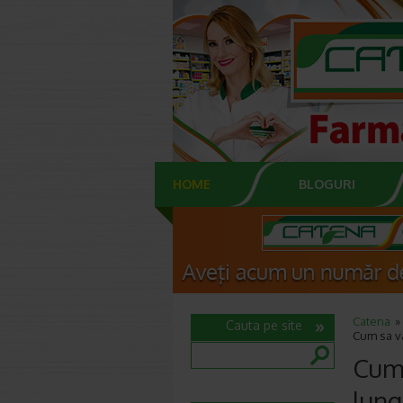
HOME
BLOGURI
Catena
Cauta pe site
Cum sa va
Cum 
lung