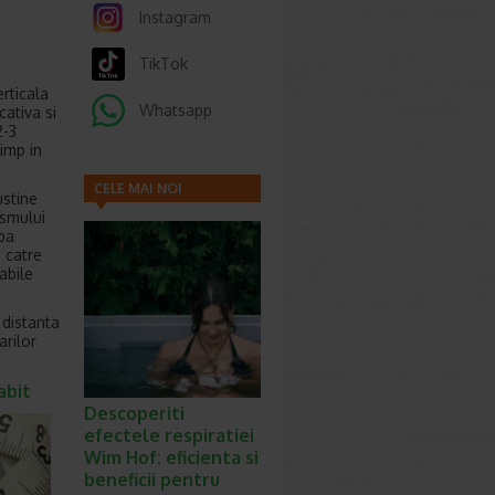
Instagram
TikTok
rticala
Whatsapp
cativa si
2-3
imp in
CELE MAI NOI
ustine
ismului
ARTICOLE
upa
a catre
abile
 distanta
rilor
abit
Descoperiti
efectele respiratiei
Wim Hof: eficienta si
beneficii pentru