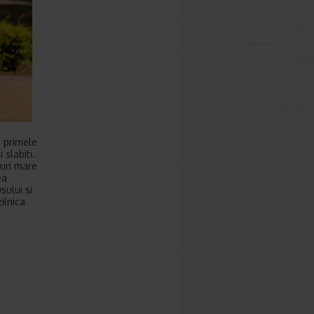
n primele
 slabiti.
u un mare
ea
sului si
ilnica