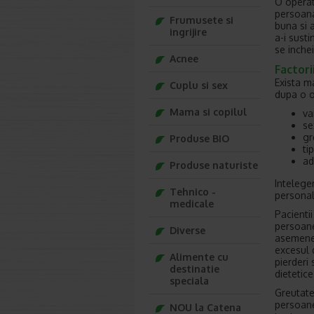
O operat
persoana
Frumusete si
buna si 
ingrijire
a-i sust
se inche
Acnee
Factori
Exista m
Cuplu si sex
dupa o o
Mama si copilul
va
se
gr
Produse BIO
ti
ad
Produse naturiste
Inteleger
Tehnico -
personal
medicale
Pacienti
persoane
Diverse
asemenea
excesul 
Alimente cu
pierderi
destinatie
dietetice 
speciala
Greutate
persoane
NOU la Catena