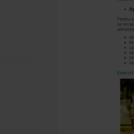
A
Pentru a
se recup
alimenta
vi
fie
ca
vi
zi
ma
Exercit