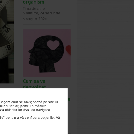
organism
Timp de citire:
5 minute, 24 secunde
6 august 2026
Cum sa va
dezvoltati
ie sa
inteligenta
emotionala: metode
le
nțelegem cum se navighează pe site-ul
prin care va puteti
ul căutărilor, pentru a măsura
 construi
za obiceiurilor dvs. de navigare.
imbunatati EQ-ul
anii
Timp de citire:
ile” pentru a vă configura opțiunile. Vă
4 minute, 39 secunde
6 august 2026