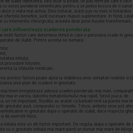
ie de slabit reprezinta, fara doar si poate, un pas ferm pe care il face
 cu exces ponderal semnificativ, pentru a se putea bucura de o sana
a duce o viata mai activa. Desi hotarat, acest pas nu este si hotarator
ine efectele benefice, sunt necesare masuri suplimentare. In fond, cala
ie cu interventia chirurgicala; aceasta doar pune bazele transformarii.
i care influenteaza scaderea ponderala
ai multi factori care determina ritmul in care o persoana scade in gre
peratie de slabit. Printre acestia se numara:
rsta;
xul;
eutatea initiala;
pul procedurii folosite;
erenta la sfaturile medicale.
ea acestor factori poate ajuta la stabilirea unor asteptari realiste si l
izarea unui plan de scadere in greutate.
i mai tineri inregisteaza adesea scaderi ponderale mai mari, comparati
le mai in varsta, datorita metabolismului mai rapid. Sexul joaca, de
, un rol important. Studiile au aratat ca barbatii tind sa piarda mai m
de greutate avut, comparativ cu femeile. Totusi, ambele sexe pot ati
 semnificative in greutate dupa o operatie de slabit, daca respecta ghid
si de exercitii fizice.
a initiala este un alt factor important. De regula, dupa o operatie de s
le cu o greutate initiala mai mare pierd un numar mai mare de kilog