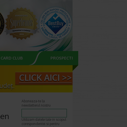
CARD CLUB
PROSPECTE
Aboneaza-te la
newsletterul nostru
men
Utilizam datele tale in scopul
corespondentei si pentru