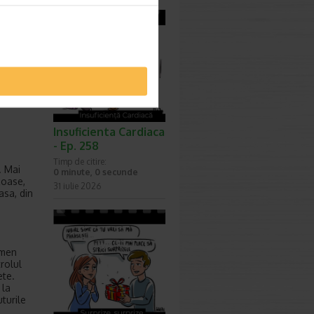
e aceea,
ncercati
ita
 masura
e sa
, cu
Insuficienta Cardiaca
- Ep. 258
Timp de citire:
. Mai
0 minute, 0 secunde
zoase,
31 iulie 2026
asa, din
rmen
rolul
ete.
 la
uturile