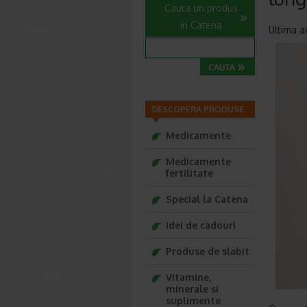
Cauta un produs
in Catena
Ultima a
DESCOPERA PRODUSE
Medicamente
Medicamente
fertilitate
Special la Catena
Idei de cadouri
Produse de slabit
Vitamine,
minerale si
suplimente