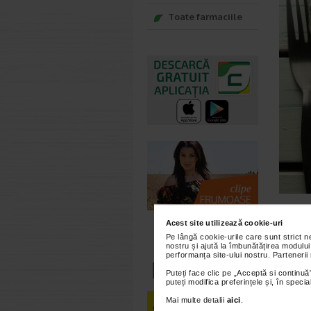
Toate farmaciile
Una dint
Acest site utilizează cookie-uri
tineti co
recomand
Pe lângă cookie-urile care sunt strict 
nostru și ajută la îmbunătățirea modului
alimenta
performanța site-ului nostru. Partenerii
strategi
urmatori
Puteți face clic pe „Acceptă si continuă”
puteți modifica preferințele și, în spec
Mo
Mai multe detalii
aici
.