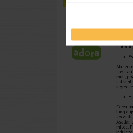
Dupa o o
este esen
sa consu
carbohid
Aportul 
minima ti
ce va re
varieze i
ajutorul
E
Alimente
sanatati
mult, po
dulciuri
ingredie
H
Consumul
lung dup
aportulu
Asadar, 
mijloc. P
indulcite