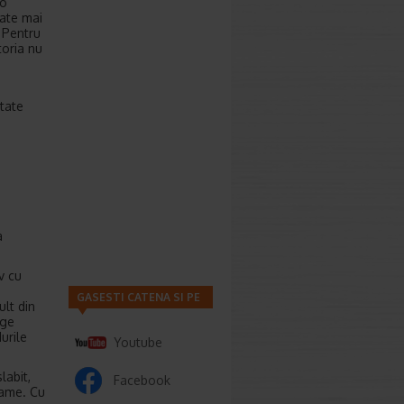
 o
tate mai
. Pentru
toria nu
utate
a
v cu
GASESTI CATENA SI PE
ult din
nge
urile
Youtube
labit,
Facebook
rame. Cu