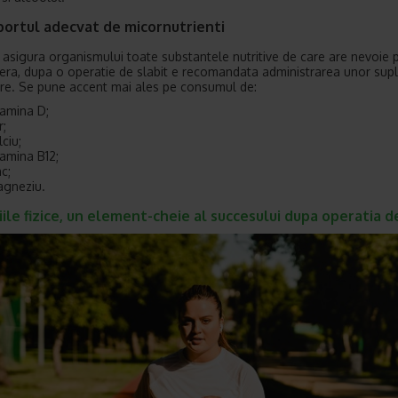
portul adecvat de micornutrienti
 asigura organismului toate substantele nutritive de care are nevoie 
era, dupa o operatie de slabit e recomandata administrarea unor sup
re. Se pune accent mai ales pe consumul de:
tamina D;
r;
lciu;
tamina B12;
nc;
gneziu.
iile fizice, un element-cheie al succesului dupa operatia d