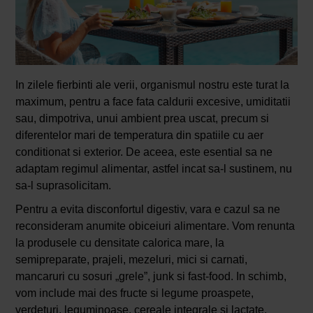
In zilele fierbinti ale verii, organismul nostru este turat la
maximum, pentru a face fata caldurii excesive, umiditatii
sau, dimpotriva, unui ambient prea uscat, precum si
diferentelor mari de temperatura din spatiile cu aer
conditionat si exterior. De aceea, este esential sa ne
adaptam regimul alimentar, astfel incat sa-l sustinem, nu
sa-l suprasolicitam.
Pentru a evita disconfortul digestiv, vara e cazul sa ne
reconsideram anumite obiceiuri alimentare. Vom renunta
la produsele cu densitate calorica mare, la
semipreparate, prajeli, mezeluri, mici si carnati,
mancaruri cu sosuri „grele”, junk si fast-food. In schimb,
vom include mai des fructe si legume proaspete,
verdeturi, leguminoase, cereale integrale si lactate,