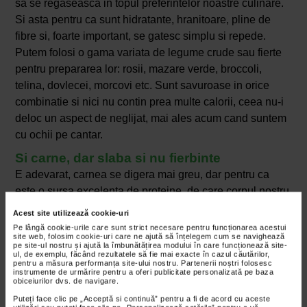
sa se regaseasca in topul preferintelor noastre culinare.
Si asta pentru ca sunt hidratante, hranitoare, pline de
fibre si, foarte important, se gatesc simplu si repede.
Putem folosi o gama variata de legume crude sau fierte
pentru prepararea lor: rosii, mazare verde, broccoli,
telina, dovlecei, morcovi etc. Sunt savuroase in orice
combinatie si nici nu contin prea multe calorii, ceea nu-i
deloc un aspect de neglijat, mai ales acum cand suntem
cu ochii pe cantar.
Si carne, dar slaba si nu fierbinte
E adevarat, carnea se digera mai greu, dar pentru ca
este o sursa excelenta de proteine, de care corpul nostru
are nevoie pentru a functiona corespunzator, n-ar fi rau
Acest site utilizează cookie-uri
sa ramana in meniu. Cu anumite conditii insa: indiferent
Pe lângă cookie-urile care sunt strict necesare pentru funcționarea acestui
site web, folosim cookie-uri care ne ajută să înțelegem cum se navighează
ca-i de pasare, vita sau porc, ea trebuie sa aiba cat mai
pe site-ul nostru și ajută la îmbunătățirea modului în care funcționează site-
ul, de exemplu, făcând rezultatele să fie mai exacte în cazul căutărilor,
putina grasime. In cazul pestelui, lucrurile sunt putin mai
pentru a măsura performanța site-ului nostru. Partenerii noștri folosesc
relaxate din acest punct de vedere. Ba chiar e indicat sa
instrumente de urmărire pentru a oferi publicitate personalizată pe baza
obiceiurilor dvs. de navigare.
consumam pesti grasi, precum somon, macrou, sardine,
Puteți face clic pe „Acceptă si continuă” pentru a fi de acord cu aceste
ansoa, hering sau pastrav, pentru aportul pretios de acizi