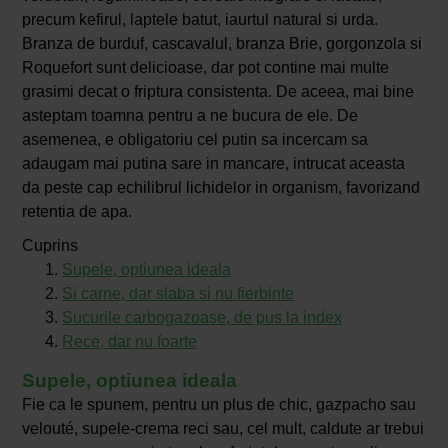
precum kefirul, laptele batut, iaurtul natural si urda.
Branza de burduf, cascavalul, branza Brie, gorgonzola si
Roquefort sunt delicioase, dar pot contine mai multe
grasimi decat o friptura consistenta. De aceea, mai bine
asteptam toamna pentru a ne bucura de ele. De
asemenea, e obligatoriu cel putin sa incercam sa
adaugam mai putina sare in mancare, intrucat aceasta
da peste cap echilibrul lichidelor in organism, favorizand
retentia de apa.
Cuprins
Supele, optiunea ideala
Si carne, dar slaba si nu fierbinte
Sucurile carbogazoase, de pus la index
Rece, dar nu foarte
Supele, optiunea ideala
Fie ca le spunem, pentru un plus de chic, gazpacho sau
velouté, supele-crema reci sau, cel mult, caldute ar trebui