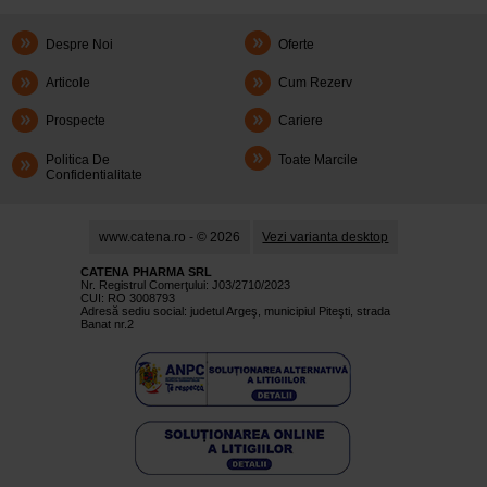
Despre Noi
Oferte
Articole
Cum Rezerv
Prospecte
Cariere
Politica De
Toate Marcile
Confidentialitate
www.catena.ro - © 2026
Vezi varianta desktop
CATENA PHARMA SRL
Nr. Registrul Comerţului: J03/2710/2023
CUI: RO 3008793
Adresă sediu social: judetul Argeş, municipiul Piteşti, strada
Banat nr.2