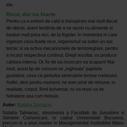
ele.
Rece, dar nu foarte
Pentru ca e extrem de cald si transpiram mai mult decat
de obicei, avem tendinta de a ne racori cu alimente si
bauturi mult prea reci, de la frigider. In momentul in care
ingeram ceva foarte rece, organismul va suferi un soc
termic si va activa mecanismele de termoreglare, pentru
a incalzi respectivul continut. Drept rezultat, va produce
caldura interna. Or, fix de ea incercam sa scapam! Mai
mult, acest tip de consum ne „ingheata” papilele
gustative, ceea ce perturba semnalele trimise creierului.
Astfel, desi pentru moment, ne vom simti de minune, in
realitate, corpul, fiind bulversat, nu va reusi sa se
hidrateze asa cum trebuie.
Autor:
Natalia Talmacec
Natalia Talmacec, absolventa a Facultatii de Jurnalism si
Stiintele Comunicarii, in cadrul Universitatii Bucuresti,
precum si a unui master in Managementul Institutiilor Mass-