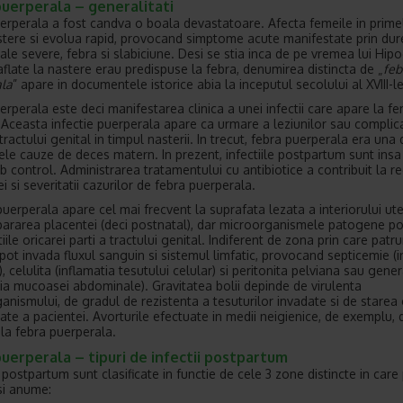
puerperala – generalitati
erperala a fost candva o boala devastatoare. Afecta femeile in primel
tere si evolua rapid, provocand simptome acute manifestate prin dure
le severe, febra si slabiciune. Desi se stia inca de pe vremea lui Hipo
aflate la nastere erau predispuse la febra, denumirea distincta de „
feb
la
” apare in documentele istorice abia la inceputul secolului al XVIII-l
erperala este deci manifestarea clinica a unei infectii care apare la f
 Aceasta infectie puerperala apare ca urmare a leziunilor sau complica
ractului genital in timpul nasterii. In trecut, febra puerperala era una 
lele cauze de deces matern. In prezent, infectiile postpartum sunt insa
ub control. Administrarea tratamentului cu antibiotice a contribuit la 
i si severitatii cazurilor de febra puerperala.
puerperala apare cel mai frecvent la suprafata lezata a interiorului ute
ararea placentei (deci postnatal), dar microorganismele patogene po
tiile oricarei parti a tractului genital. Indiferent de zona prin care patr
pot invada fluxul sanguin si sistemul limfatic, provocand septicemie (i
, celulita (inflamatia tesutului celular) si peritonita pelviana sau gener
tia mucoasei abdominale). Gravitatea bolii depinde de virulenta
anismului, de gradul de rezistenta a tesuturilor invadate si de starea
ate a pacientei. Avorturile efectuate in medii neigienice, de exemplu, 
 la febra puerperala.
uerperala – tipuri de infectii postpartum
e postpartum sunt clasificate in functie de cele 3 zone distincte in care
si anume: