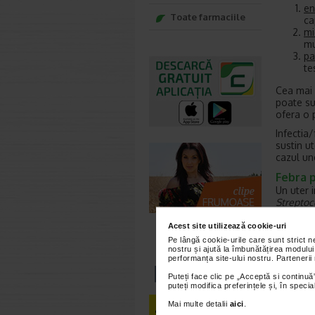
en
Toate farmaciile
ca
mi
mu
pa
te
Cea mai 
poate su
ofera o 
Infectia
sustin ut
cazul un
Febra p
Un uter i
Streptoc
pielii sa
abdomenu
Acest site utilizează cookie-uri
Pe lângă cookie-urile care sunt strict 
Microorg
nostru și ajută la îmbunătățirea modului
Strepto
performanța site-ului nostru. Partenerii
sau
Clos
Puteți face clic pe „Acceptă si continuă”
rare, dar
puteți modifica preferințele și, în spec
vaginala
ar fi ru
Mai multe detalii
aici
.