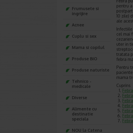
Febra pu
pentru a
Frumusete si
postpart
ingrijire
10 zile)
ale aces
Acnee
Infectii
cel mai 
Cuplu si sex
cezarien
uter in t
Mama si copilul
streptoc
tratata 
Produse BIO
febra ma
Pentru t
Produse naturiste
paciente
mama tre
Tehnico -
Cuprins
medicale
Febra
Febra
Diverse
Febra
Febra
Alimente cu
Febra
destinatie
Febra
speciala
Febra
NOU la Catena