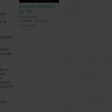
Surprize, surprize -
Ep. 257
tere.
Timp de citire:
0 minute, 0 secunde
t, la
24 iulie 2026
vaginal;
aceste
necesara
ate ca
tele
 o
ursul a
ua ori in
uita.