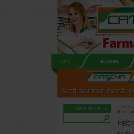
HOME
BLOGURI
Catena
Cauta pe site
Febra pue
Febr
si c