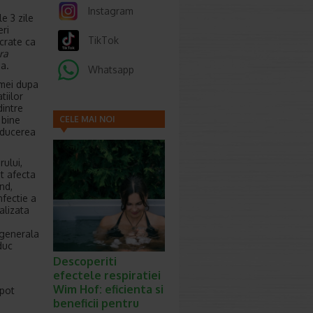
Instagram
e 3 zile
ri
TikTok
crate ca
ra
ea.
Whatsapp
emei dupa
tiilor
dintre
 bine
CELE MAI NOI
reducerea
ARTICOLE
rului,
t afecta
und,
nfectie a
alizata
 generala
duc
Descoperiti
efectele respiratiei
Wim Hof: eficienta si
 pot
beneficii pentru