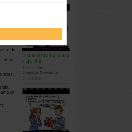
de
 sau se
nte pe
functie
nainte de
Insuficienta Cardiaca
te dupa
- Ep. 258
Timp de citire:
0 minute, 0 secunde
aintata
31 iulie 2026
nemia,
 mama sa
nt