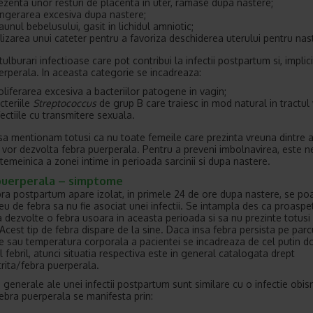
ezenta unor resturi de placenta in uter, ramase dupa nastere;
ngerarea excesiva dupa nastere;
aunul bebelusului, gasit in lichidul amniotic;
ilizarea unui cateter pentru a favoriza deschiderea uterului pentru nas
 tulburari infectioase care pot contribui la infectii postpartum si, implici
erperala. In aceasta categorie se incadreaza:
oliferarea excesiva a bacteriilor patogene in vagin;
cteriile
Streptococcus
de grup B care traiesc in mod natural in tractul 
fectiile cu transmitere sexuala.
sa mentionam totusi ca nu toate femeile care prezinta vreuna dintre 
i vor dezvolta febra puerperala. Pentru a preveni imbolnavirea, este 
 temeinica a zonei intime in perioada sarcinii si dupa nastere.
puerperala – simptome
ra postpartum apare izolat, in primele 24 de ore dupa nastere, se po
eu de febra sa nu fie asociat unei infectii. Se intampla des ca proaspe
dezvolte o febra usoara in aceasta perioada si sa nu prezinte totusi
 Acest tip de febra dispare de la sine. Daca insa febra persista pe parc
e sau temperatura corporala a pacientei se incadreaza de cel putin do
l febril, atunci situatia respectiva este in general catalogata drept
ita/febra puerperala.
generale ale unei infectii postpartum sunt similare cu o infectie obisn
ebra puerperala se manifesta prin: