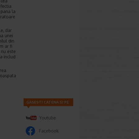
-lea
fectia
 pana la
uratoare
e, dar
ma unei
ilul din
m ar fi
a nu este
a includ
area
roaspata
GASESTI CATENA SI PE
Youtube
Facebook