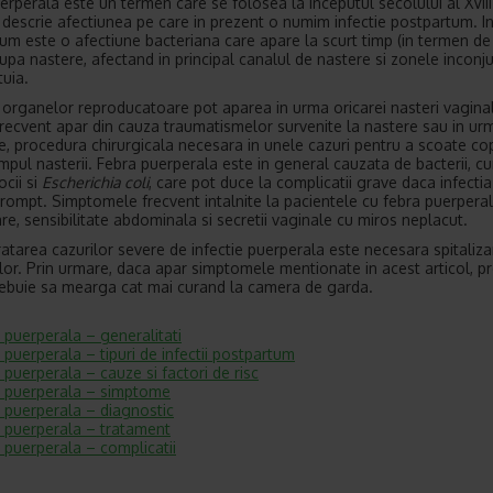
erperala este un termen care se folosea la inceputul secolului al XVIII
 descrie afectiunea pe care in prezent o numim infectie postpartum. In
um este o afectiune bacteriana care apare la scurt timp (in termen de
 dupa nastere, afectand in principal canalul de nastere si zonele inconj
tuia.
le organelor reproducatoare pot aparea in urma oricarei nasteri vaginal
frecvent apar din cauza traumatismelor survenite la nastere sau in ur
e, procedura chirurgicala necesara in unele cazuri pentru a scoate cop
impul nasterii. Febra puerperala este in general cauzata de bacterii, cu
ocii si
Escherichia coli
, care pot duce la complicatii grave daca infecti
prompt. Simptomele frecvent intalnite la pacientele cu febra puerperal
re, sensibilitate abdominala si secretii vaginale cu miros neplacut.
ratarea cazurilor severe de infectie puerperala este necesara spitaliz
lor. Prin urmare, daca apar simptomele mentionate in acest articol, p
buie sa mearga cat mai curand la camera de garda.
 puerperala – generalitati
 puerperala – tipuri de infectii postpartum
 puerperala – cauze si factori de risc
 puerperala – simptome
 puerperala – diagnostic
 puerperala – tratament
 puerperala – complicatii