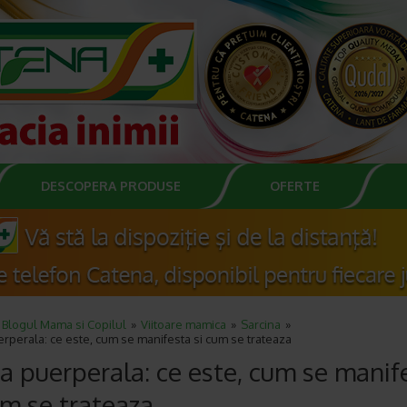
DESCOPERA PRODUSE
OFERTE
Blogul Mama si Copilul
Viitoare mamica
Sarcina
rperala: ce este, cum se manifesta si cum se trateaza
a puerperala: ce este, cum se manif
um se trateaza