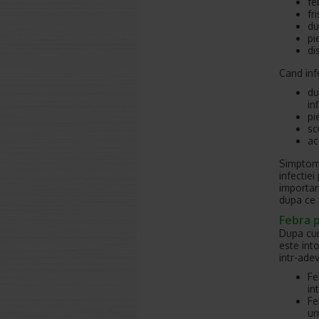
fe
fr
du
pi
di
Cand inf
du
in
pi
sc
ac
Simptome
infectiei
importan
dupa ce a
Febra 
Dupa cum
este int
intr-adev
Fe
in
Fe
ur