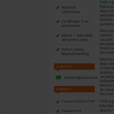
Febra 
Febra pu
Nutritie
dupa nas
sanatoasa
abdomina
femeile 
Ce Oftapic ti se
puerpera
potriveste
Febra pu
nastere.
Adora – Adorabili
cauzate t
din prima clipa
principa
tinute s
Seturi cadou
frecvente
Baylis&Harding
Infectia 
dupa sep
CONTACT
si lacera
acestea 
sangelui)
infoline@catena.ro
(inflama
microorg
de sanat
FARMACII
frecvent
Febra p
Farmacii NON-STOP
Infectiil
aparea, 
Farmacii FIV