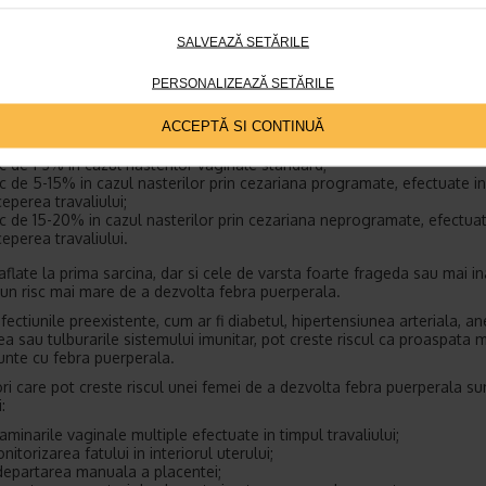
rea aparuta intre momentul ruperii sacului amniotic si cel al nasterii).
le postpartum pot debuta la nivelul uterului dupa ruperea apei inainte 
SALVEAZĂ SETĂRILE
In plus, uterul se poate infecta inclusiv daca sacul amniotic si lichidul
za. Sacul amniotic este membrana care contine fatul si fluidele preze
PERSONALIZEAZĂ SETĂRILE
 gestatiei.
e a dezvolta febra puerperala, deci o infectie dupa nastere, variaza in 
ACCEPTĂ SI CONTINUĂ
a utilizata pentru nasterea bebelusului:
sc de 1-3% in cazul nasterilor vaginale standard;
sc de 5-15% in cazul nasterilor prin cezariana programate, efectuate i
ceperea travaliului;
sc de 15-20% in cazul nasterilor prin cezariana neprogramate, efectua
ceperea travaliului.
aflate la prima sarcina, dar si cele de varsta foarte frageda sau mai in
 un risc mai mare de a dezvolta febra puerperala.
afectiunile preexistente, cum ar fi diabetul, hipertensiunea arteriala, a
ea sau tulburarile sistemului imunitar, pot creste riscul ca proaspata
unte cu febra puerperala.
tori care pot creste riscul unei femei de a dezvolta febra puerperala su
:
aminarile vaginale multiple efectuate in timpul travaliului;
nitorizarea fatului in interiorul uterului;
departarea manuala a placentei;