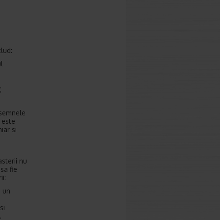
lud:
l
;
 semnele
, este
iar si
sterii nu
sa fie
i:
e un
si
.