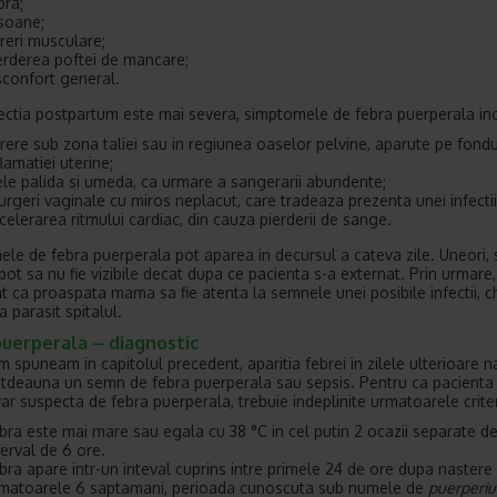
bra;
isoane;
reri musculare;
erderea poftei de mancare;
sconfort general.
ectia postpartum este mai severa, simptomele de febra puerperala inc
rere sub zona taliei sau in regiunea oaselor pelvine, aparute pe fondu
flamatiei uterine;
ele palida si umeda, ca urmare a sangerarii abundente;
urgeri vaginale cu miros neplacut, care tradeaza prezenta unei infectii
celerarea ritmului cardiac, din cauza pierderii de sange.
le de febra puerperala pot aparea in decursul a cateva zile. Uneori,
 pot sa nu fie vizibile decat dupa ce pacienta s-a externat. Prin urmare
t ca proaspata mama sa fie atenta la semnele unei posibile infectii, ch
 parasit spitalul.
puerperala – diagnostic
 spuneam in capitolul precedent, aparitia febrei in zilele ulterioare na
otdeauna un semn de febra puerperala sau sepsis. Pentru ca pacienta 
ar suspecta de febra puerperala, trebuie indeplinite urmatoarele criteri
bra este mai mare sau egala cu 38 °C in cel putin 2 ocazii separate d
terval de 6 ore.
bra apare intr-un inteval cuprins intre primele 24 de ore dupa nastere 
matoarele 6 saptamani, perioada cunoscuta sub numele de
puerperiu