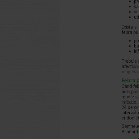
pr
sa
sc
ut
Exista si
febra pu
pr
ba
in
Trebuie 
afectiun
o igiena
Febra 
Cand feb
acel pus
mame sa 
infectie.
24 de or
intervalu
endometr
Semnele 
Asadar f