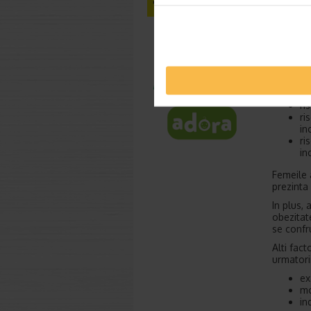
(intarzie
Infectii
nastere. 
infectea
parcursul
Riscul d
de metod
ri
ri
in
ri
in
Femeile 
prezinta
In plus, 
obezitat
se confr
Alti fac
urmatorii
ex
mo
in