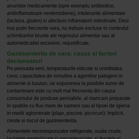
anumitor medicamente (spre exemplu antibiotice,
antiinflamatoare nesteroidiene), intolerante alimentare
(lactoza, gluten) si afectiuni inflamatorii intestinale. Desi
mai putin frecvente vara, nu trebuie excluse in contextul
schimbarilor bruste ale regimului alimentar sau al
automedicatiei excesive, nejustificate.
Gastroenterita de vara: cauze si factori
declansatori
Pe perioada verii, temperaturile ridicate si umiditatea
cresc capacitatea de inmultire a agentilor patogeni in
alimente si bauturi, iar expunerea la posibile surse de
contaminare este cu mult mai frecventa din cauza
consumului de produse perisabile, al mancarii preparate
in spatiile cu flux mare de oameni sau al lipsei de igiena
in medii aglomerate (plaje, piscine, picnicuri). Implicit,
creste si riscul de gastroenterita.
Alimentele necorespunzator refrigerate, ouale crude,
lactatele nesterilizate si nepasteurizate, si fructele si