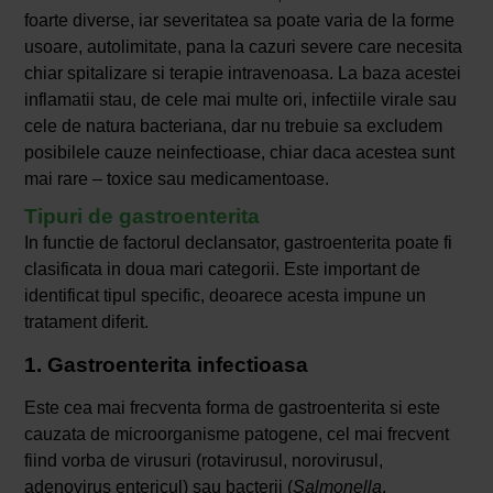
foarte diverse, iar severitatea sa poate varia de la forme
usoare, autolimitate, pana la cazuri severe care necesita
chiar spitalizare si terapie intravenoasa. La baza acestei
inflamatii stau, de cele mai multe ori, infectiile virale sau
cele de natura bacteriana, dar nu trebuie sa excludem
posibilele cauze neinfectioase, chiar daca acestea sunt
mai rare – toxice sau medicamentoase.
Tipuri de gastroenterita
In functie de factorul declansator, gastroenterita poate fi
clasificata in doua mari categorii. Este important de
identificat tipul specific, deoarece acesta impune un
tratament diferit.
1. Gastroenterita infectioasa
Este cea mai frecventa forma de gastroenterita si este
cauzata de microorganisme patogene, cel mai frecvent
fiind vorba de virusuri (rotavirusul, norovirusul,
adenovirus entericul) sau bacterii (
Salmonella
,