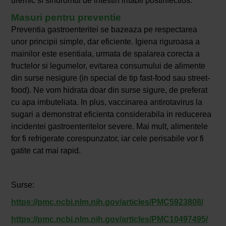
uremic si sindromul de intestin iritabil postinfectios.
Masuri pentru preventie
Preventia gastroenteritei se bazeaza pe respectarea
unor principii simple, dar eficiente. Igiena riguroasa a
mainilor este esentiala, urmata de spalarea corecta a
fructelor si legumelor, evitarea consumului de alimente
din surse nesigure (in special de tip fast-food sau street-
food). Ne vom hidrata doar din surse sigure, de preferat
cu apa imbuteliata. In plus, vaccinarea antirotavirus la
sugari a demonstrat eficienta considerabila in reducerea
incidentei gastroenteritelor severe. Mai mult, alimentele
for fi refrigerate corespunzator, iar cele perisabile vor fi
gatite cat mai rapid.
Surse:
https://pmc.ncbi.nlm.nih.gov/articles/PMC5923808/
https://pmc.ncbi.nlm.nih.gov/articles/PMC10497495/