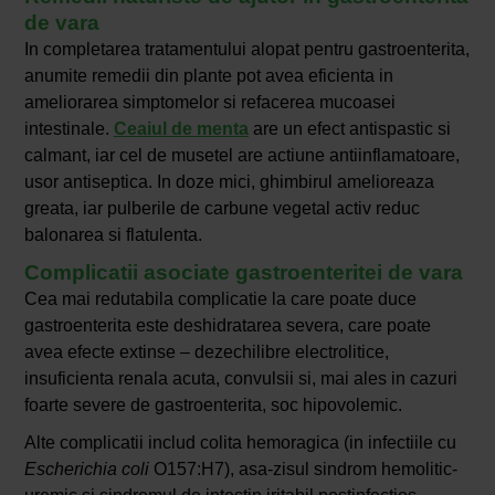
de vara
In completarea tratamentului alopat pentru gastroenterita,
anumite remedii din plante pot avea eficienta in
ameliorarea simptomelor si refacerea mucoasei
intestinale.
Ceaiul de menta
are un efect antispastic si
calmant, iar cel de musetel are actiune antiinflamatoare,
usor antiseptica. In doze mici, ghimbirul amelioreaza
greata, iar pulberile de carbune vegetal activ reduc
balonarea si flatulenta.
Complicatii asociate gastroenteritei de vara
Cea mai redutabila complicatie la care poate duce
gastroenterita este deshidratarea severa, care poate
avea efecte extinse – dezechilibre electrolitice,
insuficienta renala acuta, convulsii si, mai ales in cazuri
foarte severe de gastroenterita, soc hipovolemic.
Alte complicatii includ colita hemoragica (in infectiile cu
Escherichia coli
O157:H7), asa-zisul sindrom hemolitic-