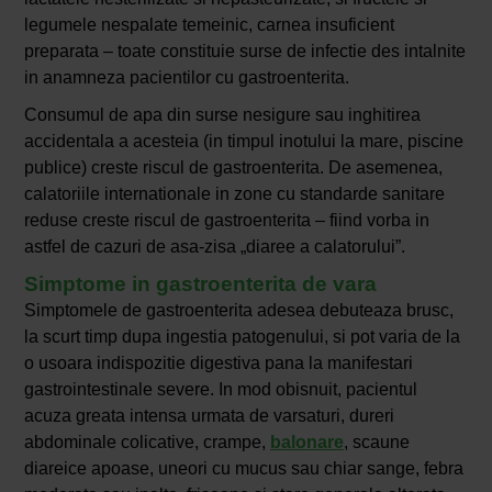
legumele nespalate temeinic, carnea insuficient
preparata – toate constituie surse de infectie des intalnite
in anamneza pacientilor cu gastroenterita.
Consumul de apa din surse nesigure sau inghitirea
accidentala a acesteia (in timpul inotului la mare, piscine
publice) creste riscul de gastroenterita. De asemenea,
calatoriile internationale in zone cu standarde sanitare
reduse creste riscul de gastroenterita – fiind vorba in
astfel de cazuri de asa-zisa „diaree a calatorului”.
Simptome in gastroenterita de vara
Simptomele de gastroenterita adesea debuteaza brusc,
la scurt timp dupa ingestia patogenului, si pot varia de la
o usoara indispozitie digestiva pana la manifestari
gastrointestinale severe. In mod obisnuit, pacientul
acuza greata intensa urmata de varsaturi, dureri
abdominale colicative, crampe,
balonare
, scaune
diareice apoase, uneori cu mucus sau chiar sange, febra