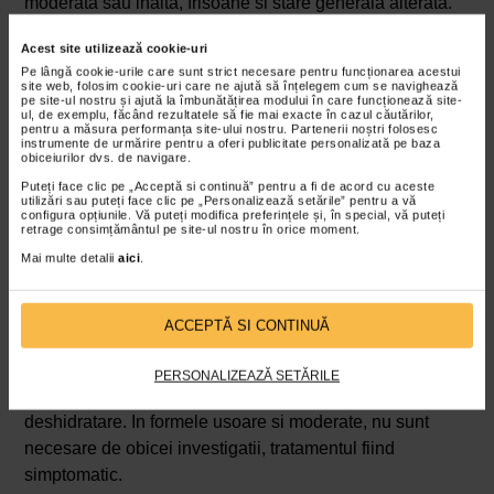
moderata sau inalta, frisoane si stare generala alterata.
Varsaturile si diareea pot evolua rapid spre deshidratare,
Acest site utilizează cookie-uri
cu semne precum uscarea mucoaselor, hipotensiune,
Pe lângă cookie-urile care sunt strict necesare pentru funcționarea acestui
site web, folosim cookie-uri care ne ajută să înțelegem cum se navighează
ameteli, tahicardie, scaderea diurezei si oboseala
pe site-ul nostru și ajută la îmbunătățirea modului în care funcționează site-
ul, de exemplu, făcând rezultatele să fie mai exacte în cazul căutărilor,
accentuata. La copii si varstnici, aceste simptome pot
pentru a măsura performanța site-ului nostru. Partenerii noștri folosesc
instrumente de urmărire pentru a oferi publicitate personalizată pe baza
progresa mult mai rapid spre forme severe, motiv pentru
obiceiurilor dvs. de navigare.
care este necesara o abordare specifica – hidratare
Puteți face clic pe „Acceptă si continuă” pentru a fi de acord cu aceste
adecvata pentru mentinerea echilibrului hidroelectrolitic.
utilizări sau puteți face clic pe „Personalizează setările” pentru a vă
configura opțiunile. Vă puteți modifica preferințele și, în special, vă puteți
retrage consimțământul pe site-ul nostru în orice moment.
Diagnosticul de gastroenterita de vara
Mai multe detalii
aici
.
Foarte putine sunt cazurile in care se stabileste un
diagnostic, dat fiind faptul ca afectiunea are evolutie
rapida si necesita gestionare corespunzatoare. Totusi,
ACCEPTĂ SI CONTINUĂ
daca este necesar, se au in vedere simptomele si
anamneza pacientului – alimentele consumate, daca a
PERSONALIZEAZĂ SETĂRILE
calatorit sau nu. Este vital sa analizam semnele de
deshidratare. In formele usoare si moderate, nu sunt
necesare de obicei investigatii, tratamentul fiind
simptomatic.