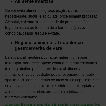
Alimente interzise
Se vor evita alimentele grase, prajite, dulciurile, lactatele
nedegresate, sucurile acidulate, orice aliment procesat.
Alcoolul, cafeaua, fructele crude (in primele zile) si
legumele care au tendinta de a fermenta (varza,
conopida, ceapa) trebuie evitate.
Regimul alimentar al copiilor cu
gastroenterita de vara
La sugari, alimentarea cu lapte matern nu trebuie
intrerupta, deoarece laptele contine nutrienti esentiali si
imunoglobuline protectoare. In cazul alimentatiei
artificiale, medicul pediatru poate recomanda formule
speciale, cu continut redus de lactoza. La copiii mai mari,
se aplica aceleasi principii ale reintroducerii treptate a
alimentelor, cu monitorizarea atenta a tolerantei,
hidratare constanta.
Remedii naturiste de ajutor in gastroenterita