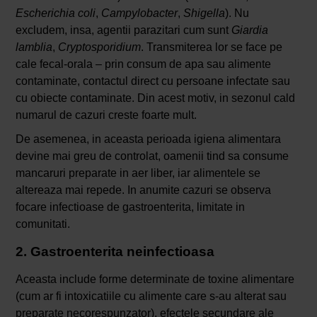
Escherichia coli
,
Campylobacter
,
Shigella
). Nu
excludem, insa, agentii parazitari cum sunt
Giardia
lamblia
,
Cryptosporidium
. Transmiterea lor se face pe
cale fecal-orala – prin consum de apa sau alimente
contaminate, contactul direct cu persoane infectate sau
cu obiecte contaminate. Din acest motiv, in sezonul cald
numarul de cazuri creste foarte mult.
De asemenea, in aceasta perioada igiena alimentara
devine mai greu de controlat, oamenii tind sa consume
mancaruri preparate in aer liber, iar alimentele se
altereaza mai repede. In anumite cazuri se observa
focare infectioase de gastroenterita, limitate in
comunitati.
2. Gastroenterita neinfectioasa
Aceasta include forme determinate de toxine alimentare
(cum ar fi intoxicatiile cu alimente care s-au alterat sau
preparate necorespunzator), efectele secundare ale