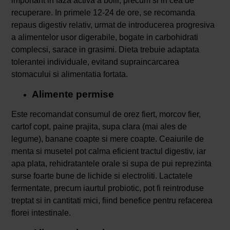
important in faza activa a bolii, precum si in cea de
recuperare. In primele 12-24 de ore, se recomanda
repaus digestiv relativ, urmat de introducerea progresiva
a alimentelor usor digerabile, bogate in carbohidrati
complecsi, sarace in grasimi. Dieta trebuie adaptata
tolerantei individuale, evitand supraincarcarea
stomacului si alimentatia fortata.
Alimente permise
Este recomandat consumul de orez fiert, morcov fier,
cartof copt, paine prajita, supa clara (mai ales de
legume), banane coapte si mere coapte. Ceaiurile de
menta si musetel pot calma eficient tractul digestiv, iar
apa plata, rehidratantele orale si supa de pui reprezinta
surse foarte bune de lichide si electroliti. Lactatele
fermentate, precum iaurtul probiotic, pot fi reintroduse
treptat si in cantitati mici, fiind benefice pentru refacerea
florei intestinale.