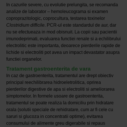
In cazurile severe, cu evolutie prelungita, se recomanda
analize de laborator – hemoleucograma si examen
coproprazitologic, coprocultura, testarea toxinelor
Clostridium difficile
. PCR-ul este standardul de aur, dar
nu se efectueaza in mod obisnuit. La copii sau pacientii
imunodeprimati, evaluarea functiei renale si a echilibrului
electrolitic este importanta, deoarece pierderile rapide de
lichide si electroliti pot avea un impact devastator asupra
functiei organelor.
Tratament gastroenterita de vara
In caz de gastroenterita, tratamentul are drept obiectiv
principal reechilibrarea hidroeletrolitica, oprirea
pierderilor digestive de apa si electroliti si ameliorarea
simptomelor. In formele usoare de gastroenterita,
tratamentul se poate realiza la domiciliu prin hidratare
orala (solutii speciale de rehidratare, cum ar fi cele cu
saruri si glucoza in concentratii optime), evitarea
consumului de alimente greu digerabile si repaus