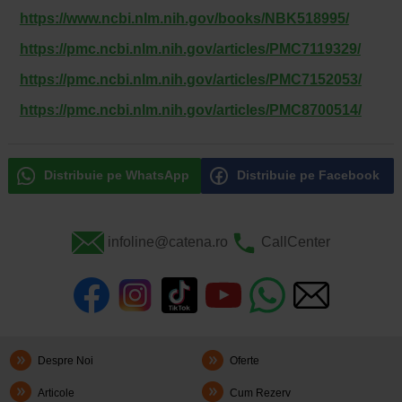
https://www.ncbi.nlm.nih.gov/books/NBK518995/
https://pmc.ncbi.nlm.nih.gov/articles/PMC7119329/
https://pmc.ncbi.nlm.nih.gov/articles/PMC7152053/
https://pmc.ncbi.nlm.nih.gov/articles/PMC8700514/
Distribuie pe WhatsApp
Distribuie pe Facebook
infoline@catena.ro
CallCenter
Despre Noi
Oferte
Articole
Cum Rezerv