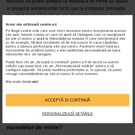
obisnuit, va puteti astepta ca maseaua de minte sa apara
in preajma adolescentei tarzii sau la inceputul perioadei
de adult, intre 17 si 21 de ani. Cu toate acestea, molarii
de minte pot aparea mai devreme sau chiar mai tarziu.
Acest site utilizează cookie-uri
Pe lângă cookie-urile care sunt strict necesare pentru funcționarea acestui
In cazul in care se impune indepartarea unei masele de
site web, folosim cookie-uri care ne ajută să înțelegem cum se navighează
pe site-ul nostru și ajută la îmbunătățirea modului în care funcționează site-
minte, aceasta procedura este mult mai simplu de
ul, de exemplu, făcând rezultatele să fie mai exacte în cazul căutărilor,
pentru a măsura performanța site-ului nostru. Partenerii noștri folosesc
realizat cand sunteti mai tineri. Si nu din cauza faptului
instrumente de urmărire pentru a oferi publicitate personalizată pe baza
ca nu puteti programa o astfel de interventie chirurgicala
obiceiurilor dvs. de navigare.
mai tarziu in viata, ci pentru ca, atunci cand sunteti mai
Puteți face clic pe „Acceptă si continuă” pentru a fi de acord cu aceste
utilizări sau puteți face clic pe „Personalizează setările” pentru a vă
tineri, oasele din jurul gingiilor sunt mai moi, iar
configura opțiunile. Vă puteți modifica preferințele și, în special, vă puteți
retrage consimțământul pe site-ul nostru în orice moment.
radacinile nervoase de la nivelul gurii nu s-au format
Mai multe detalii
aici
.
complet.
Drept urmare, acesti dinti sunt mai usor de indepartat.
ACCEPTĂ SI CONTINUĂ
Daca asteptati pana mai tarziu, indepartarea poate fi mai
dificila si mai dureroasa.
PERSONALIZEAZĂ SETĂRILE
Care sunt primele semne ale aparitiei
maselelor de minte?