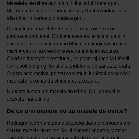
Maselele de minte sunt ultimii dinti adulti care apar.
Maseaua de minte se numeste si „al treilea molar” si se
afla chiar in partea din spate a gurii.
De multe ori, maselele de minte cresc corect si nu
provoaca probleme. Cu toate acestea, exista situatii in
care molarii de minte raman blocati in gingii sau in osul
maxilarului si nu cresc (masea de minte impactata).
Cand se intampla acest lucru, se poate ajunge la infectii,
carii
, boli ale gingiilor si alte probleme de sanatate orala.
Acesta este motivul pentru care multi furnizori de servicii
medicale recomanda eliminarea acestora.
Nu toata lumea are masele de minte. Unii oameni le
dezvolta, iar altii nu.
De ce unii oameni nu au masele de minte?
Radiografia dentara poate dezvalui daca o persoana are
sau nu masele de minte. Multi oameni ar putea ramane
surprinsi sa afle ca nu au masele de minte si ar putea