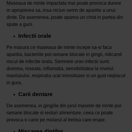
Maseaua de minte impactata mai poate provoca durere
in apropierea sa, insa niciun semn de aparitie a unui
dinte. De asemenea, poate aparea un chist in partea din
spate a gurii.
Infectii orale
Pe masura ce maseaua de minte incepe sa-si faca
aparitia, bacteriile pot ramane blocate in gingii, ridicand
riscul de infectie orala. Semnele unei infectii sunt:
durerea, roseata, inflamatia, sensibilitatea la nivelul
maxilarului, respiratia urat mirositoare si un gust neplacut
in gura.
Carii dentare
De asemenea, in gingiile din jurul maselei de minte por
ramane blocate si resturi alimentare, ceea ce poate
provoca o carie pe molarul al treilea care erupe.
Miscarea dintilor