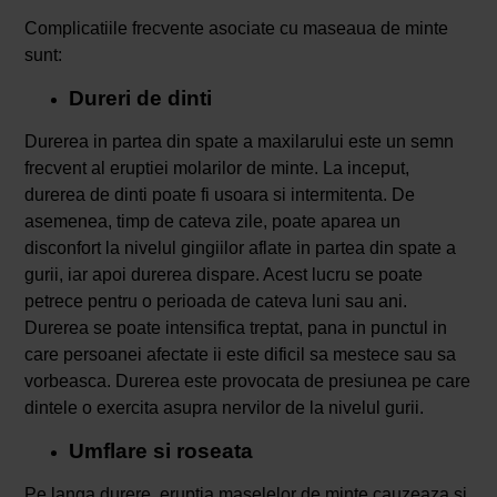
Complicatiile frecvente asociate cu maseaua de minte
sunt:
Dureri de dinti
Durerea in partea din spate a maxilarului este un semn
frecvent al eruptiei molarilor de minte. La inceput,
durerea de dinti poate fi usoara si intermitenta. De
asemenea, timp de cateva zile, poate aparea un
disconfort la nivelul gingiilor aflate in partea din spate a
gurii, iar apoi durerea dispare. Acest lucru se poate
petrece pentru o perioada de cateva luni sau ani.
Durerea se poate intensifica treptat, pana in punctul in
care persoanei afectate ii este dificil sa mestece sau sa
vorbeasca. Durerea este provocata de presiunea pe care
dintele o exercita asupra nervilor de la nivelul gurii.
Umflare si roseata
Pe langa durere, eruptia maselelor de minte cauzeaza si