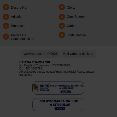
Despre Noi
Oferte
Articole
Cum Rezerv
Prospecte
Cariere
Politica De
Toate Marcile
Confidentialitate
www.catena.ro - © 2026
Vezi varianta desktop
CATENA PHARMA SRL
Nr. Registrul Comerţului: J03/2710/2023
CUI: RO 3008793
Adresă sediu social: judetul Argeş, municipiul Piteşti, strada
Banat nr.2