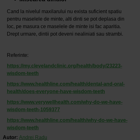
Cand la nivelul maxilarului nu exista suficient spatiu
pentru maselele de minte, alti dinti se pot deplasa din
loc, pe masura ce maselele de minte isi fac aparitia.
Drept urmare, dintii pot deveni nealiniati sau strambi.
Referinte:
https://my.clevelandclinic.org/health/body/23223-
wisdom-teeth
https://www.healthline.com/health/dental-and-oral-
health/does-everyone-have-wisdom-teeth
https://www.verywellhealth.com/why-do-we-have-
wisdom-teeth-1059377
https://www.healthline.com/health/why-do-we-have-
wisdom-teeth
Autor:
Andrei Radu