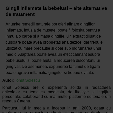
Gingii inflamate la bebelusi – alte alternative
de tratament
Anumite remedii naturale pot oferi alinare gingiilor
inflamate. Infuzia de musetel poate fi folosita pentru a
inmuia o carpa si a masa gingiile. Un extract diluat de
cuisoare poate avea proprietati analgezice, dar trebuie
utilizat cu mare precautie si doar sub indrumarea unui
medic. Alaptarea poate avea un efect calmant asupra
bebelusului si poate ajuta la reducerea disconfortului
gingival. De asemenea, expunerea la fumul de tigara
poate agrava inflamatia gingiilor si trebuie evitata.
Autor:
Ionut Solescu
Ionut Solescu are o experienta solida in redactarea
articolelor cu tematica medicala, de lifestyle si ingrijire
personala, colaborand cu mai multe platforme editoriale din
reteaua Catena.
Parcursul lui in media a inceput in anii 2000, odata cu
implicarea in proiecte dedicate informarii publicului, iar