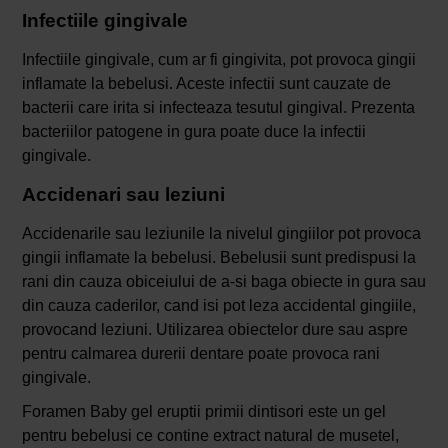
Infectiile gingivale
Infectiile gingivale, cum ar fi gingivita, pot provoca gingii
inflamate la bebelusi. Aceste infectii sunt cauzate de
bacterii care irita si infecteaza tesutul gingival. Prezenta
bacteriilor patogene in gura poate duce la infectii
gingivale.
Accidenari sau leziuni
Accidenarile sau leziunile la nivelul gingiilor pot provoca
gingii inflamate la bebelusi. Bebelusii sunt predispusi la
rani din cauza obiceiului de a-si baga obiecte in gura sau
din cauza caderilor, cand isi pot leza accidental gingiile,
provocand leziuni. Utilizarea obiectelor dure sau aspre
pentru calmarea durerii dentare poate provoca rani
gingivale.
Foramen Baby gel eruptii primii dintisori este un gel
pentru bebelusi ce contine extract natural de musetel,