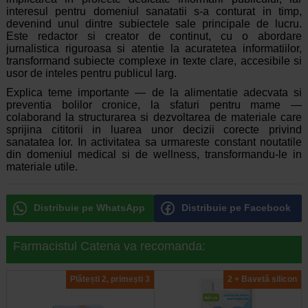
interesul pentru domeniul sanatatii s-a conturat in timp,
devenind unul dintre subiectele sale principale de lucru.
Este redactor si creator de continut, cu o abordare
jurnalistica riguroasa si atentie la acuratetea informatiilor,
transformand subiecte complexe in texte clare, accesibile si
usor de inteles pentru publicul larg.
Explica teme importante — de la alimentatie adecvata si
preventia bolilor cronice, la sfaturi pentru mame —
colaborand la structurarea si dezvoltarea de materiale care
sprijina cititorii in luarea unor decizii corecte privind
sanatatea lor. In activitatea sa urmareste constant noutatile
din domeniul medical si de wellness, transformandu-le in
materiale utile.
Distribuie pe WhatsApp
Distribuie pe Facebook
Farmacistul Catena va recomanda:
Plătești 2, primești 3
2 + Bavetă silicon