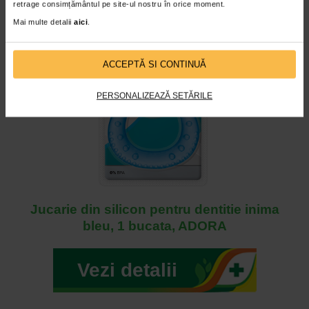
retrage consimțământul pe site-ul nostru în orice moment.
Mai multe detalii
aici
.
ACCEPTĂ SI CONTINUĂ
PERSONALIZEAZĂ SETĂRILE
Jucarie din silicon pentru dentitie inima
bleu, 1 bucata, ADORA
Vezi detalii