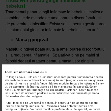
Tratament pentru gingii inflamate la
bebelusi
Tratamentul pentru gingii inflamate la bebelusi implica o
combinatie de metode de ameliorare a disconfortului si
de prevenire a infectiilor. Exista solutii pentru gestionarea
si tratamentul gingiilor inflamate la bebelusi, cum ar fi:
Masaj gingival
Masajul gingival poate ajuta la ameliorarea disconfortului
si la reducerea inflamatiei. Spalati-va bine pe maini si
folositi degetul aratator pentru a masa usor gingiile
bebelusului. Puteti folosi si o carpa moale, umeda si rece
Acest site utilizează cookie-uri
pentru a masa gingiile.
Pe lângă cookie-urile care sunt strict necesare pentru funcționarea acestui
site web, folosim cookie-uri care ne ajută să înțelegem cum se navighează
Jucaria pentru dentitie Adora ajuta la calmarea durerii gingiilor
pe site-ul nostru și ajută la îmbunătățirea modului în care funcționează site-
ul, de exemplu, făcând rezultatele să fie mai exacte în cazul căutărilor,
sensibile ale bebelusilor. Aceasta
este fabricata dintr-un silicon
pentru a măsura performanța site-ului nostru. Partenerii noștri folosesc
moale pentru a nu leza gingiile sensibile ale micutului si
are o
instrumente de urmărire pentru a oferi publicitate personalizată pe baza
obiceiurilor dvs. de navigare.
forma ergonomica, ce-i permite bebelusului sa o tina cu
Puteți face clic pe „Acceptă si continuă” pentru a fi de acord cu aceste
usurinta in manute, exersand astfel prinderea.
utilizări sau puteți face clic pe „Personalizează setările” pentru a vă
configura opțiunile. Vă puteți modifica preferințele și, în special, vă puteți