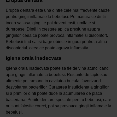
Eruptia dentara
Eruptia dentara este una dintre cele mai frecvente cauze
pentru gingii inflamate la bebelusi. Pe masura ce dintii
incep sa iasa, gingiile pot deveni rosii, umflate si
dureroase. Dintii in crestere aplica presiune asupra
gingiilor, ceea ce poate provoca inflamatie si disconfort.
Bebelusii tind sa isi bage obiecte in gura pentru a alina
disconfortul, ceea ce poate agrava inflamatia.
Igiena orala inadecvata
Igiena orala inadecvata poate sa fie de vina atunci cand
apar gingii inflamate la bebelusi. Resturile de lapte sau
alimente pot ramane in cavitatea bucala, favorizand
dezvoltarea bacteriilor. Curatarea insuficienta a gingiilor
si a primilor dinti poate duce la acumularea de placa
bacteriana. Periile dentare speciale pentru bebelusi, care
nu sunt folosite corect, pot sa provoace gingii inflamate la
bebelusi.