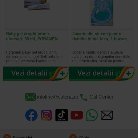
Baby gel eruptii primii
Jucarie din silicon pentru
dintisori, 30 ml, FORAMEN
dentitie inima bleu, 1 bucata…
Foramen Baby gel eruptii primii
Jucaria pentru dentitie ajuta la
dintisori este un gel dinti bebelusi
calmarea durerii gingiilor sensibile
pe baza de extract natural de…
ale bebelusilor. Aceasta jucarie…
infoline@catena.ro
CallCenter
Despre Noi
Oferte