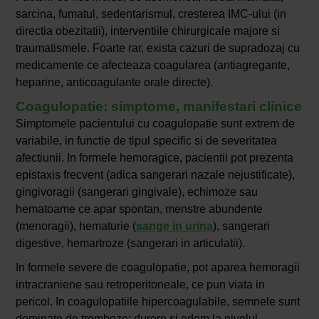
sarcina, fumatul, sedentarismul, cresterea IMC-ului (in
directia obezitatii), interventiile chirurgicale majore si
traumatismele. Foarte rar, exista cazuri de supradozaj cu
medicamente ce afecteaza coagularea (antiagregante,
heparine, anticoagulante orale directe).
Coagulopatie: simptome, manifestari clinice
Simptomele pacientului cu coagulopatie sunt extrem de
variabile, in functie de tipul specific si de severitatea
afectiunii. In formele hemoragice, pacientii pot prezenta
epistaxis frecvent (adica sangerari nazale nejustificate),
gingivoragii (sangerari gingivale), echimoze sau
hematoame ce apar spontan, menstre abundente
(menoragii), hematurie (
sange in urina
), sangerari
digestive, hemartroze (sangerari in articulatii).
In formele severe de coagulopatie, pot aparea hemoragii
intracraniene sau retroperitoneale, ce pun viata in
pericol. In coagulopatiile hipercoagulabile, semnele sunt
dominate de tromboze: durere si edem la nivelul