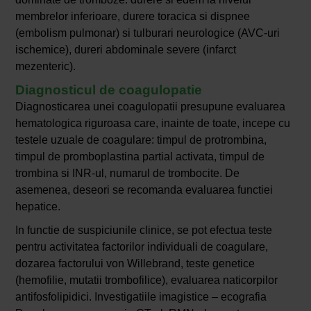
membrelor inferioare, durere toracica si dispnee
(embolism pulmonar) si tulburari neurologice (AVC-uri
ischemice), dureri abdominale severe (infarct
mezenteric).
Diagnosticul de coagulopatie
Diagnosticarea unei coagulopatii presupune evaluarea
hematologica riguroasa care, inainte de toate, incepe cu
testele uzuale de coagulare: timpul de protrombina,
timpul de promboplastina partial activata, timpul de
trombina si INR-ul, numarul de trombocite. De
asemenea, deseori se recomanda evaluarea functiei
hepatice.
In functie de suspiciunile clinice, se pot efectua teste
pentru activitatea factorilor individuali de coagulare,
dozarea factorului von Willebrand, teste genetice
(hemofilie, mutatii trombofilice), evaluarea naticorpilor
antifosfolipidici. Investigatiile imagistice – ecografia