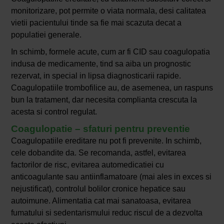
monitorizare, pot permite o viata normala, desi calitatea
vietii pacientului tinde sa fie mai scazuta decat a
populatiei generale.
In schimb, formele acute, cum ar fi CID sau coagulopatia
indusa de medicamente, tind sa aiba un prognostic
rezervat, in special in lipsa diagnosticarii rapide.
Coagulopatiile trombofilice au, de asemenea, un raspuns
bun la tratament, dar necesita complianta crescuta la
acesta si control regulat.
Coagulopatie – sfaturi pentru preventie
Coagulopatiile ereditare nu pot fi prevenite. In schimb,
cele dobandite da. Se recomanda, astfel, evitarea
factorilor de risc, evitarea automedicatiei cu
anticoagulante sau antiinflamatoare (mai ales in exces si
nejustificat), controlul bolilor cronice hepatice sau
autoimune. Alimentatia cat mai sanatoasa, evitarea
fumatului si sedentarismului reduc riscul de a dezvolta