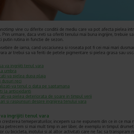
notimp vine cu diferite conditii de mediu care va pot afecta pielea intr
. Prin urmare, daca vreti sa oferiti tenului mai buna ingrijire, trebuie sa
i putin rutina in functie de sezon.
sebire de iarna, cand uscaciunea si roseata pot fi cei mai mari dusman
vara ar trebui sa va feriti de petele pigmentare si pielea grasa sau usc
a va ingrijiti tenul vara
 la umbra
tati-va pielea dupa plaja
 dusuri reci
alizati-va tenul o data pe saptamana
ti la antioxidanti
ati-va pielea deteriorata de soare in timpul verii
bari si raspunsuri despre ingrijirea tenului vara
va ingrijiti tenul vara
 cresterea temeperaturilor, incepem sa ne expunem din ce in ce mai m
 sa petrecem si mai mult timp in aer liber, de exemplu in timpul drumeti
or cu bicicleta, inotului si al altor activitati care ne fac sa transpiram 