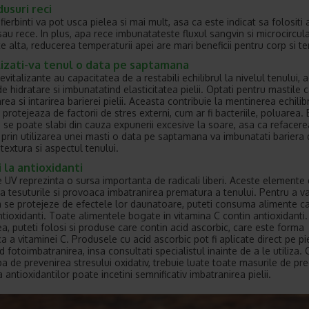
dusuri reci
fierbinti va pot usca pielea si mai mult, asa ca este indicat sa folositi
au rece. In plus, apa rece imbunatateste fluxul sangvin si microcirculati
e alta, reducerea temperaturii apei are mari beneficii pentru corp si te
lizati-va tenul o data pe saptamana
evitalizante au capacitatea de a restabili echilibrul la nivelul tenului,
e hidratare si imbunatatind elasticitatea pielii. Optati pentru mastile 
rea si intarirea barierei pielii. Aceasta contribuie la mentinerea echilib
 o protejeaza de factorii de stres externi, cum ar fi bacteriile, poluarea.
 se poate slabi din cauza expunerii excesive la soare, asa ca refacere
 prin utilizarea unei masti o data pe saptamana va imbunatati bariera
textura si aspectul tenului.
 la antioxidanti
le UV reprezinta o sursa importanta de radicali liberi. Aceste elemente
a tesuturile si provoaca imbatranirea prematura a tenului. Pentru a va
a se protejeze de efectele lor daunatoare, puteti consuma alimente c
ntioxidanti. Toate alimentele bogate in vitamina C contin antioxidanti
, puteti folosi si produse care contin acid ascorbic, care este forma
a a vitaminei C. Produsele cu acid ascorbic pot fi aplicate direct pe pi
 fotoimbatranirea, insa consultati specialistul inainte de a le utiliza.
ba de prevenirea stresului oxidativ, trebuie luate toate masurile de pre
a antioxidantilor poate incetini semnificativ imbatranirea pielii.