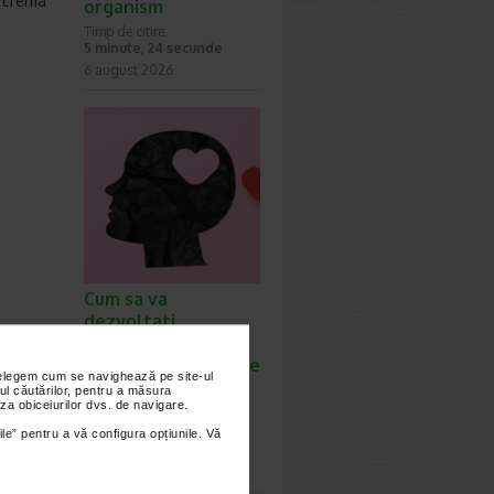
 crema
organism
Timp de citire:
5 minute, 24 secunde
6 august 2026
Cum sa va
dezvoltati
inteligenta
emotionala: metode
nțelegem cum se navighează pe site-ul
prin care va puteti
ul căutărilor, pentru a măsura
za obiceiurilor dvs. de navigare.
imbunatati EQ-ul
Timp de citire:
ile” pentru a vă configura opțiunile. Vă
4 minute, 39 secunde
6 august 2026
IL