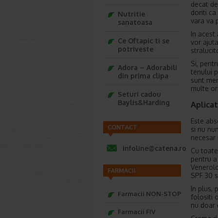
decat de 
doriti ca
Nutritie
vara va p
sanatoasa
In acest 
Ce Oftapic ti se
vor ajuta
potriveste
straluci
Si, pent
Adora – Adorabili
tenului 
din prima clipa
sunt men
multe or
Seturi cadou
Baylis&Harding
Aplicat
Este abs
CONTACT
si nu nu
necesar 
infoline@catena.ro
Cu toate 
pentru a
Venerolo
FARMACII
SPF 30 s
In plus, 
Farmacii NON-STOP
folositi
nu doar c
Farmacii FIV