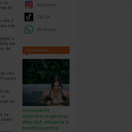
u, va
Instagram
timp de
TikTok
 care il
 para mai
Whatsapp
rijire a
intre ele
re, de
CELE MAI NOI
ARTICOLE
 de vara
PF) minim
licati
 si
anda un
Descoperiti
te sa
efectele respiratiei
 soare,
Wim Hof: eficienta si
beneficii pentru