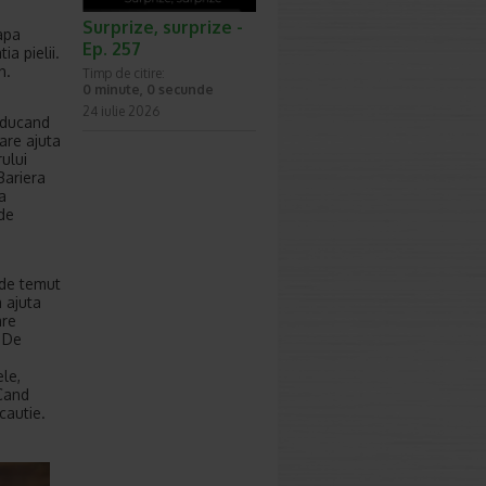
Surprize, surprize -
 apa
Ep. 257
a pielii.
n.
Timp de citire:
0 minute, 0 secunde
24 iulie 2026
 aducand
care ajuta
rului
 Bariera
a
 de
 de temut
 ajuta
are
. De
ele,
 Cand
cautie.