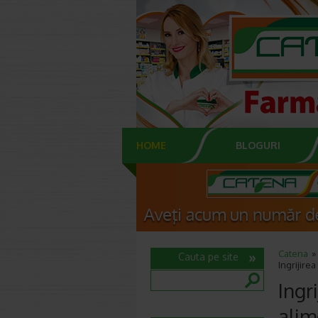
HOME
BLOGURI
Catena
Cauta pe site
Ingrijire
Ingr
alim