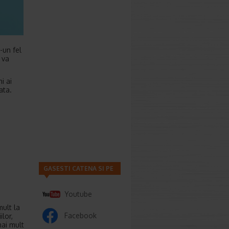
-un fel
 va
i ai
ata.
GASESTI CATENA SI PE
Youtube
ult la
Facebook
ilor,
mai mult