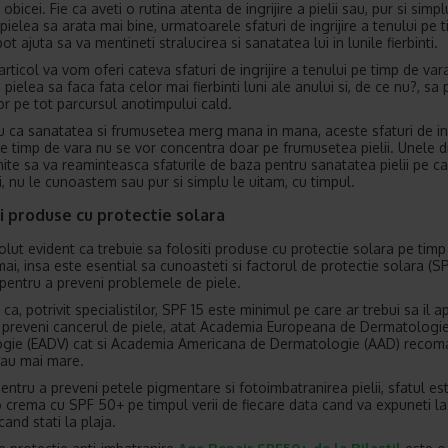
obicei. Fie ca aveti o rutina atenta de ingrijire a pielii sau, pur si simpl
 pielea sa arata mai bine, urmatoarele sfaturi de ingrijire a tenului pe 
ot ajuta sa va mentineti stralucirea si sanatatea lui in lunile fierbinti.
articol va vom oferi cateva sfaturi de ingrijire a tenului pe timp de vara
 pielea sa faca fata celor mai fierbinti luni ale anului si, de ce nu?, sa
tor pe tot parcursul anotimpului cald.
ru ca sanatatea si frumusetea merg mana in mana, aceste sfaturi de ing
pe timp de vara nu se vor concentra doar pe frumusetea pielii. Unele d
ite sa va reaminteasca sfaturile de baza pentru sanatatea pielii pe ca
i, nu le cunoastem sau pur si simplu le uitam, cu timpul.
i produse cu protectie solara
olut evident ca trebuie sa folositi produse cu protectie solara pe timp
mai, insa este esential sa cunoasteti si factorul de protectie solara (S
pentru a preveni problemele de piele.
ca, potrivit specialistilor, SPF 15 este minimul pe care ar trebui sa il ap
 preveni cancerul de piele, atat Academia Europeana de Dermatologie
gie (EADV) cat si Academia Americana de Dermatologie (AAD) recom
au mai mare.
pentru a preveni petele pigmentare si fotoimbatranirea pielii, sfatul es
 o crema cu SPF 50+ pe timpul verii de fiecare data cand va expuneti la
and stati la plaja.