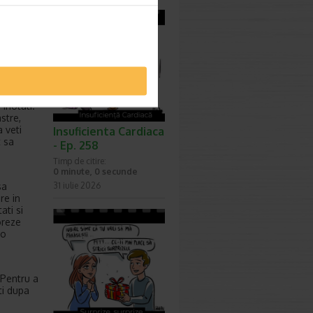
 soare si
inotati.
stre,
 veti
Insuficienta Cardiaca
t sa
- Ep. 258
Timp de citire:
0 minute, 0 secunde
sa
31 iulie 2026
re in
ati si
oreze
 o
 Pentru a
ti dupa