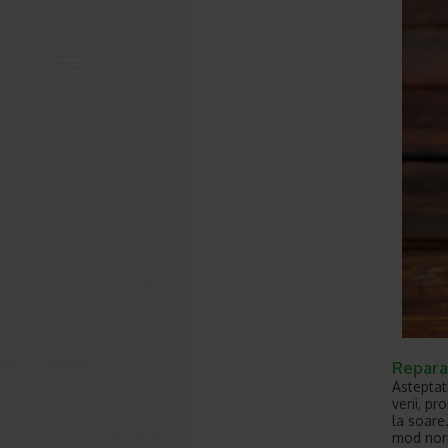
Reparat
Asteptat
verii, pr
la soare
mod norm