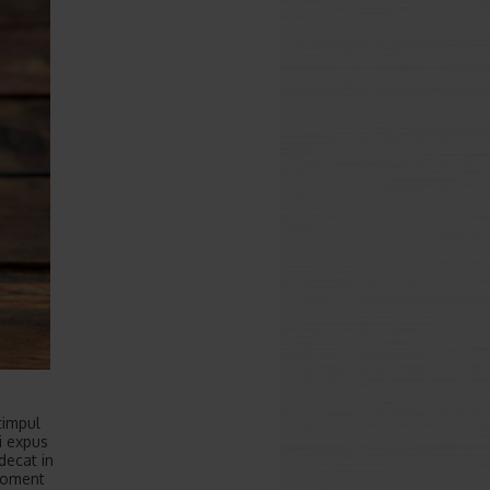
timpul
ti expus
decat in
moment