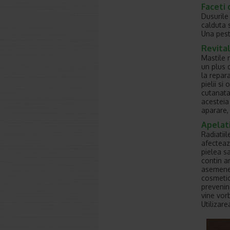
Faceti 
Dusurile 
calduta s
Una pest
Revita
Mastile r
un plus d
la repara
pielii si
cutanata
acesteia
aparare, 
Apelati
Radiatii
afecteaz
pielea s
contin a
asemenea
cosmetic
prevenind
vine vor
Utilizare