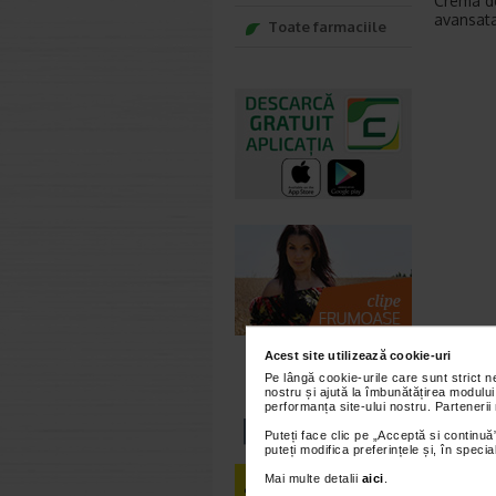
Crema de
avansata
Toate farmaciile
Acest site utilizează cookie-uri
Pe lângă cookie-urile care sunt strict 
nostru și ajută la îmbunătățirea modului
performanța site-ului nostru. Partenerii
Puteți face clic pe „Acceptă si continuă”
puteți modifica preferințele și, în spec
Mai multe detalii
aici
.
S