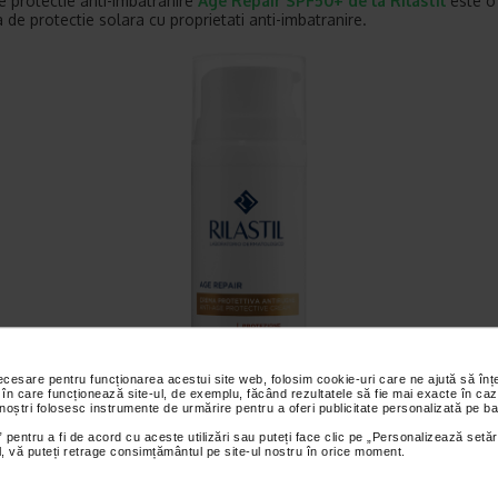
 protectie anti-imbatranire
Age Repair SPF50+ de la Rilastil
este o
 de protectie solara cu proprietati anti-imbatranire.
necesare pentru funcționarea acestui site web, folosim cookie-uri care ne ajută să î
 în care funcționează site-ul, de exemplu, făcând rezultatele să fie mai exacte în caz
 noștri folosesc instrumente de urmărire pentru a oferi publicitate personalizată pe ba
 pentru a fi de acord cu aceste utilizări sau puteți face clic pe „Personalizează setăr
ial, vă puteți retrage consimțământul pe site-ul nostru în orice moment.
UN SYSTEM Crema ten Age Repair SPF 50+, 50 ml, RILAST