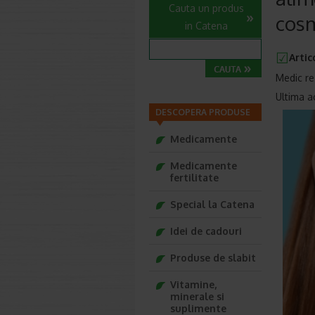
Cauta un produs
cosm
in Catena
Artic
Medic re
Ultima a
DESCOPERA PRODUSE
Medicamente
Medicamente
fertilitate
Special la Catena
Idei de cadouri
Produse de slabit
Vitamine,
minerale si
suplimente