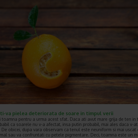
i-va pielea deteriorata de soare in timpul verii
i toamna pentru a urma acest sfat. Daca ati avut mare grija de ten in 
obabil ca soarele nu v-a afectat, insa putin probabil, mai ales daca v-a
. De obicei, dupa vara observam ca tenul este neuniform si mai uscat 
al sau va confruntati cu petele pigmentare. Deci, toamna este un 