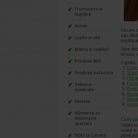
Frumusete si
ingrijire
Acnee
Fiecare a
sau altul
Cuplu si sex
modificat
Spre deo
Mama si copilul
tenului, 
Produse BIO
Cuprins
Cum s
Produse naturiste
Stati
Hidra
Faceti
Tehnico -
Revit
medicale
Apela
Repar
Diverse
Intre
Alimente cu
destinatie
Cum sa 
speciala
Odata cu
soare si
NOU la Catena
plimbaril