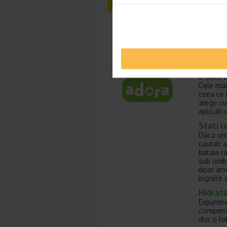
Aplicati
reaplicat
In plus,
Cele mai
ceea ce i
alege cu
aplicati
Stati l
Daca urm
cautati 
bataia r
sub umbr
doar arsu
ingrijir
Hidrata
Expunere
compensa
dus o lo