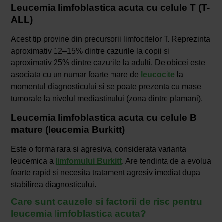
Leucemia limfoblastica acuta cu celule T (T-
ALL)
Acest tip provine din precursorii limfocitelor T. Reprezinta
aproximativ 12–15% dintre cazurile la copii si
aproximativ 25% dintre cazurile la adulti. De obicei este
asociata cu un numar foarte mare de
leucocite
la
momentul diagnosticului si se poate prezenta cu mase
tumorale la nivelul mediastinului (zona dintre plamani).
Leucemia limfoblastica acuta cu celule B
mature (leucemia Burkitt)
Este o forma rara si agresiva, considerata varianta
leucemica a
limfomului Burkitt
. Are tendinta de a evolua
foarte rapid si necesita tratament agresiv imediat dupa
stabilirea diagnosticului.
Care sunt cauzele si factorii de risc pentru
leucemia limfoblastica acuta?