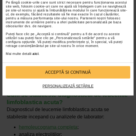
Pe lângă cookie-urile care sunt strict necesare pentru funcționarea acestui
site web, folosim cookie-uri care ne ajută să înțelegem cum se navighează
pe site-ul nostru și ajută la îmbunătățirea modului în care funcționează site-
ul, de exemplu, făcând rezultatele să fie mai exacte în cazul căutărilor,
pentru a măsura performanța site-ului nostru. Partenerii noștri folosesc
instrumente de urmărire pentru a oferi publicitate personalizată pe baza
obiceiurilor dvs. de navigare.
Puteți face clic pe „Acceptă si continuă” pentru a fi de acord cu aceste
utilizări sau puteți face clic pe „Personalizează setările” pentru a vă
configura opțiunile. Vă puteți modifica preferințele și, în special, vă puteți
retrage consimțământul pe site-ul nostru în orice moment.
Mai multe detalii
aici
.
ACCEPTĂ SI CONTINUĂ
PERSONALIZEAZĂ SETĂRILE
Cum se stabileste diagnosticul de leucemie
limfoblastica acuta?
Diagnosticul de leucemie limfoblastica acuta se
stabileste incepand cu analizele de laborator:
hemoleucograma completa
;
analiza electrolitilor;