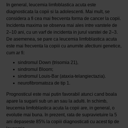
In general, leucemia limfoblastica acuta este
diagnosticata la copii si la adolescenti. Mai mult, se
considera a fi cea mai frecventa forma de cancer la copii.
Incidenta maxima se observa mai ales intre varstele de
2–10 ani, cu un varf de incidenta in jurul varstei de 2–3.
De asemenea, se pare ca leucemia limfoblastica acuta
este mai frecventa la copiii cu anumite afectiuni genetice,
cum ar fi:
sindromul Down (trisomia 21),
sindromul Bloom;
sindromul Louis-Bar (ataxia-telangiectazia).
neurofibromatoza de tip 1.
Prognosticul este mai putin favorabil atunci cand boala
apare la sugarii sub un an sau la adulti. In schimb,
leucemia limfoblastica acuta la copii are, in general, o
evolutie mai buna. In prezent, rata de supravietuire la 5
ani depaseste 85% la copiii diagnosticati cu acest tip de