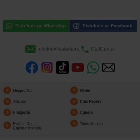
Distribuie pe WhatsApp
Distribuie pe Facebook
infoline@catena.ro
CallCenter
Despre Noi
Oferte
Articole
Cum Rezerv
Prospecte
Cariere
Politica De
Toate Marcile
Confidentialitate