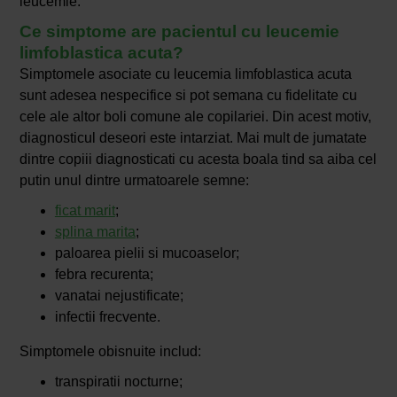
leucemie.
Ce simptome are pacientul cu leucemie
limfoblastica acuta?
Simptomele asociate cu leucemia limfoblastica acuta
sunt adesea nespecifice si pot semana cu fidelitate cu
cele ale altor boli comune ale copilariei. Din acest motiv,
diagnosticul deseori este intarziat. Mai mult de jumatate
dintre copiii diagnosticati cu acesta boala tind sa aiba cel
putin unul dintre urmatoarele semne:
ficat marit
;
splina marita
;
paloarea pielii si mucoaselor;
febra recurenta;
vanatai nejustificate;
infectii frecvente.
Simptomele obisnuite includ:
transpiratii nocturne;