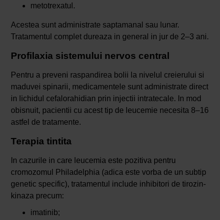
metotrexatul.
Acestea sunt administrate saptamanal sau lunar.
Tratamentul complet dureaza in general in jur de 2–3 ani.
Profilaxia sistemului nervos central
Pentru a preveni raspandirea bolii la nivelul creierului si
maduvei spinarii, medicamentele sunt administrate direct
in lichidul cefalorahidian prin injectii intratecale. In mod
obisnuit, pacientii cu acest tip de leucemie necesita 8–16
astfel de tratamente.
Terapia tintita
In cazurile in care leucemia este pozitiva pentru
cromozomul Philadelphia (adica este vorba de un subtip
genetic specific), tratamentul include inhibitori de tirozin-
kinaza precum:
imatinib;