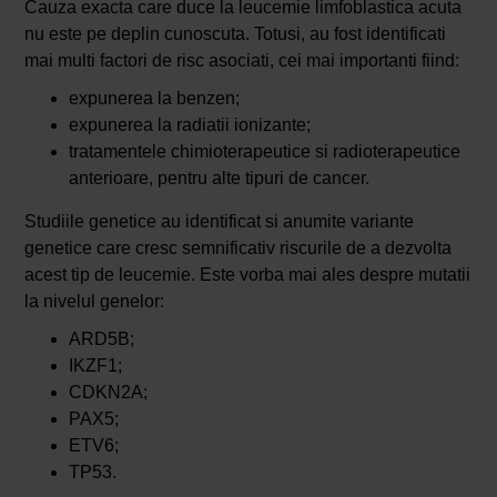
Cauza exacta care duce la leucemie limfoblastica acuta
nu este pe deplin cunoscuta. Totusi, au fost identificati
mai multi factori de risc asociati, cei mai importanti fiind:
expunerea la benzen;
expunerea la radiatii ionizante;
tratamentele chimioterapeutice si radioterapeutice
anterioare, pentru alte tipuri de cancer.
Studiile genetice au identificat si anumite variante
genetice care cresc semnificativ riscurile de a dezvolta
acest tip de leucemie. Este vorba mai ales despre mutatii
la nivelul genelor:
ARD5B;
IKZF1;
CDKN2A;
PAX5;
ETV6;
TP53.