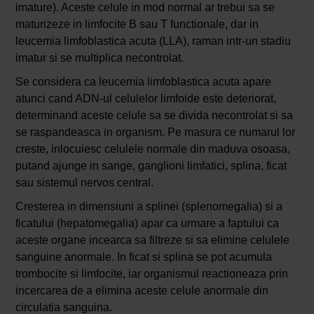
imature). Aceste celule in mod normal ar trebui sa se
maturizeze in limfocite B sau T functionale, dar in
leucemia limfoblastica acuta (LLA), raman intr-un stadiu
imatur si se multiplica necontrolat.
Se considera ca leucemia limfoblastica acuta apare
atunci cand ADN-ul celulelor limfoide este deteriorat,
determinand aceste celule sa se divida necontrolat si sa
se raspandeasca in organism. Pe masura ce numarul lor
creste, inlocuiesc celulele normale din maduva osoasa,
putand ajunge in sange, ganglioni limfatici, splina, ficat
sau sistemul nervos central.
Cresterea in dimensiuni a splinei (splenomegalia) si a
ficatului (hepatomegalia) apar ca urmare a faptului ca
aceste organe incearca sa filtreze si sa elimine celulele
sanguine anormale. In ficat si splina se pot acumula
trombocite si limfocite, iar organismul reactioneaza prin
incercarea de a elimina aceste celule anormale din
circulatia sanguina.