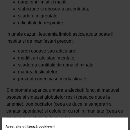
ganglioni limfatici mariti;
slabiciune si oboseala accentuata;
scadere in greutate;
dificultati de respiratie.
In unele cazuri, leucemia limfoblastica acuta poate fi
insotita si de manifestari precum:
dureri osoase sau articulare;
modificari ale starii mentale;
scaderea cantitatii de urina eliminate;
marirea testiculelor;
prezenta unei mase mediastinale.
Simptomele apar ca urmare a afectarii functiei maduvei
osoase si sintezei globulelor rosii (ceea ce duce la
anemie), trombocitelor (ceea ce duce la sangerari si
vanatai spontane) si celulelor cu rol in imunitate (ceea ce
favorizeaza infectiile frecvente).
Acest site utilizează cookie-uri