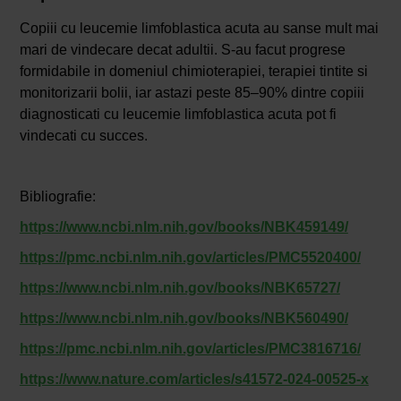
Copiii cu leucemie limfoblastica acuta au sanse mult mai
mari de vindecare decat adultii. S-au facut progrese
formidabile in domeniul chimioterapiei, terapiei tintite si
monitorizarii bolii, iar astazi peste 85–90% dintre copiii
diagnosticati cu leucemie limfoblastica acuta pot fi
vindecati cu succes.
Bibliografie:
https://www.ncbi.nlm.nih.gov/books/NBK459149/
https://pmc.ncbi.nlm.nih.gov/articles/PMC5520400/
https://www.ncbi.nlm.nih.gov/books/NBK65727/
https://www.ncbi.nlm.nih.gov/books/NBK560490/
https://pmc.ncbi.nlm.nih.gov/articles/PMC3816716/
https://www.nature.com/articles/s41572-024-00525-x