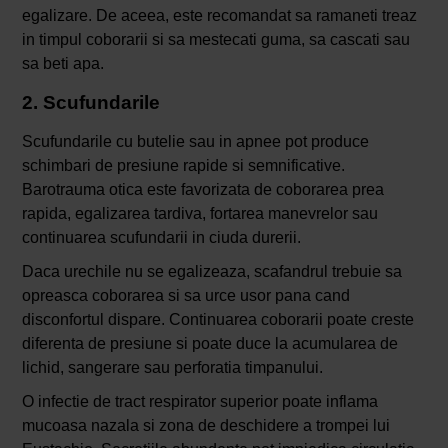
egalizare. De aceea, este recomandat sa ramaneti treaz
in timpul coborarii si sa mestecati guma, sa cascati sau
sa beti apa.
2. Scufundarile
Scufundarile cu butelie sau in apnee pot produce
schimbari de presiune rapide si semnificative.
Barotrauma otica este favorizata de coborarea prea
rapida, egalizarea tardiva, fortarea manevrelor sau
continuarea scufundarii in ciuda durerii.
Daca urechile nu se egalizeaza, scafandrul trebuie sa
opreasca coborarea si sa urce usor pana cand
disconfortul dispare. Continuarea coborarii poate creste
diferenta de presiune si poate duce la acumularea de
lichid, sangerare sau perforatia timpanului.
O infectie de tract respirator superior poate inflama
mucoasa nazala si zona de deschidere a trompei lui