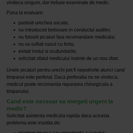
vindeca singure, dar trebuie examinate de medic.
Pana la evaluare:
pastrati urechea uscata;
nu introduceti betisoare in conductul auditiv;
nu folositi picaturi fara recomandare medicala;
nu va suflati nasul cu forta;
evitati inotul si scufundarile;
solicitati sfatul medicului inainte de un nou zbor.
Unele picaturi pentru urechi pot fi nepotrivite atunci cand
timpanul este perforat. Daca perforatia nu se vindeca,
medicul poate recomanda repararea chirurgicala a
timpanului.
Cand este necesar sa mergeti urgent la
medic?
Solicitati asistenta medicala rapida daca aceasta
problema este insotita de:
pierdere brusca sau importanta a auzului;