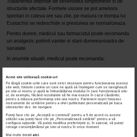
Tratamentul depinde de severitatea simptomelor si de
structurile afectate. Formele usoare se pot ameliora
spontan in cateva ore sau zile, pe masura ce trompa lui
Eustachio se redeschide si presiunea se normalizeaza.
Pentru durere, medicul sau farmacistul poate recomanda
un analgezic potrivit varstei si starii dumneavoastra de
sanatate.
In anumite situatii, medicul poate recomanda:
un decongestionant nazal;
un tratament pentru alergie;
Acest site utilizează cookie-uri
un corticosteroid nazal;
Pe lângă cookie-urile care sunt strict necesare pentru funcționarea acestui
site web, folosim cookie-uri care ne ajută să înțelegem cum se navighează
mai rar, un corticosteroid administrat pe cale orala.
pe site-ul nostru și ajută la îmbunătățirea modului în care funcționează site-
ul, de exemplu, făcând rezultatele să fie mai exacte în cazul căutărilor,
pentru a măsura performanța site-ului nostru. Partenerii noștri folosesc
Aceste medicamente nu sunt potrivite pentru toate
instrumente de urmărire pentru a oferi publicitate personalizată pe baza
obiceiurilor dvs. de navigare.
persoanele si nu trebuie folosite excesiv. Unele
Puteți face clic pe „Acceptă si continuă” pentru a fi de acord cu aceste
decongestionante necesita precautie in hipertensiune,
utilizări sau puteți face clic pe „Personalizează setările” pentru a vă
configura opțiunile. Vă puteți modifica preferințele și, în special, vă puteți
boli cardiovasculare, glaucom, sarcina sau in cazul
retrage consimțământul pe site-ul nostru în orice moment.
administrarii altor medicamente.
Mai multe detalii
aici
.