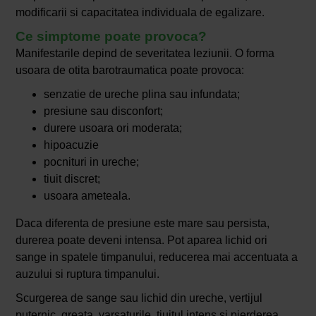
modificarii si capacitatea individuala de egalizare.
Ce simptome poate provoca?
Manifestarile depind de severitatea leziunii. O forma
usoara de otita barotraumatica poate provoca:
senzatie de ureche plina sau infundata;
presiune sau disconfort;
durere usoara ori moderata;
hipoacuzie
pocnituri in ureche;
tiuit discret;
usoara ameteala.
Daca diferenta de presiune este mare sau persista,
durerea poate deveni intensa. Pot aparea lichid ori
sange in spatele timpanului, reducerea mai accentuata a
auzului si ruptura timpanului.
Scurgerea de sange sau lichid din ureche, vertijul
puternic, greata, varsaturile, tiuitul intens si pierderea