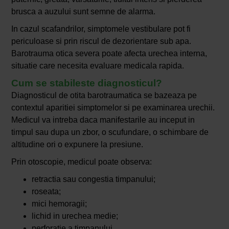
brusca a auzului sunt semne de alarma.
In cazul scafandrilor, simptomele vestibulare pot fi
periculoase si prin riscul de dezorientare sub apa.
Barotrauma otica severa poate afecta urechea interna,
situatie care necesita evaluare medicala rapida.
Cum se stabileste diagnosticul?
Diagnosticul de otita barotraumatica se bazeaza pe
contextul aparitiei simptomelor si pe examinarea urechii.
Medicul va intreba daca manifestarile au inceput in
timpul sau dupa un zbor, o scufundare, o schimbare de
altitudine ori o expunere la presiune.
Prin otoscopie, medicul poate observa:
retractia sau congestia timpanului;
roseata;
mici hemoragii;
lichid in urechea medie;
perforatie a timpanului.