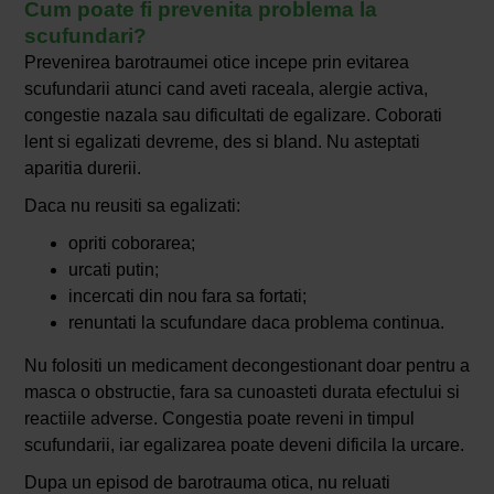
Cum poate fi prevenita problema la
scufundari?
Prevenirea barotraumei otice incepe prin evitarea
scufundarii atunci cand aveti raceala, alergie activa,
congestie nazala sau dificultati de egalizare. Coborati
lent si egalizati devreme, des si bland. Nu asteptati
aparitia durerii.
Daca nu reusiti sa egalizati:
opriti coborarea;
urcati putin;
incercati din nou fara sa fortati;
renuntati la scufundare daca problema continua.
Nu folositi un medicament decongestionant doar pentru a
masca o obstructie, fara sa cunoasteti durata efectului si
reactiile adverse. Congestia poate reveni in timpul
scufundarii, iar egalizarea poate deveni dificila la urcare.
Dupa un episod de barotrauma otica, nu reluati