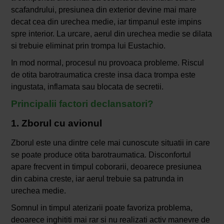
scafandrului, presiunea din exterior devine mai mare
decat cea din urechea medie, iar timpanul este impins
spre interior. La urcare, aerul din urechea medie se dilata
si trebuie eliminat prin trompa lui Eustachio.
In mod normal, procesul nu provoaca probleme. Riscul
de otita barotraumatica creste insa daca trompa este
ingustata, inflamata sau blocata de secretii.
Principalii factori declansatori?
1. Zborul cu avionul
Zborul este una dintre cele mai cunoscute situatii in care
se poate produce otita barotraumatica. Disconfortul
apare frecvent in timpul coborarii, deoarece presiunea
din cabina creste, iar aerul trebuie sa patrunda in
urechea medie.
Somnul in timpul aterizarii poate favoriza problema,
deoarece inghititi mai rar si nu realizati activ manevre de