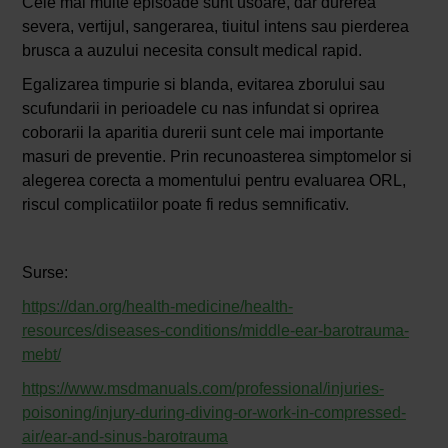
Cele mai multe episoade sunt usoare, dar durerea
severa, vertijul, sangerarea, tiuitul intens sau pierderea
brusca a auzului necesita consult medical rapid.
Egalizarea timpurie si blanda, evitarea zborului sau
scufundarii in perioadele cu nas infundat si oprirea
coborarii la aparitia durerii sunt cele mai importante
masuri de preventie. Prin recunoasterea simptomelor si
alegerea corecta a momentului pentru evaluarea ORL,
riscul complicatiilor poate fi redus semnificativ.
Surse:
https://dan.org/health-medicine/health-
resources/diseases-conditions/middle-ear-barotrauma-
mebt/
https://www.msdmanuals.com/professional/injuries-
poisoning/injury-during-diving-or-work-in-compressed-
air/ear-and-sinus-barotrauma