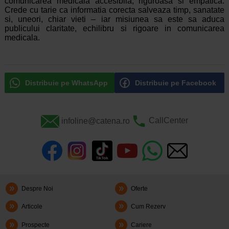
comunicarea medicala accesibila, riguroasa si empatica.
Crede cu tarie ca informatia corecta salveaza timp, sanatate
si, uneori, chiar vieti – iar misiunea sa este sa aduca
publicului claritate, echilibru si rigoare in comunicarea
medicala.
Distribuie pe WhatsApp
Distribuie pe Facebook
infoline@catena.ro
CallCenter
Despre Noi
Oferte
Articole
Cum Rezerv
Prospecte
Cariere