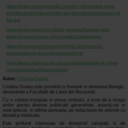
https://www.merckmanuals.com/en-ca/home/ear-nose-
and-throat-disorders/middle-ear-disorders/barotrauma-of-
the-ear
https://www.uhnm.nhs.uk/our-services/hearing-and-
balance-services/our-services/deaf-awareness/
https://www.polycliniquedeloreille.com/conseils-
sante/quest-ce-quun-barotraumatisme
https://www.sante-sur-le-net.com/maladies/orl-oto-rhino-
laryngologie/barotraumatisme/
Autor:
Cristina Dudau
Cristina Dudau este jurnalist cu formare in domeniul filologic,
absolventa a Facultatii de Litere din Bucuresti.
Cu o cariera inceputa in presa centrala, a scris de-a lungul
anilor pentru diverse publicatii generaliste, axandu-se in
mod special, in ultima perioada, pe redactarea de articole cu
tematica medicala.
Este profund interesata de domeniul sanatatii si de