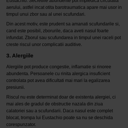
Eustachio. Secretiile abundente pot impiedica circulatia
aerului, astfel incat otita barotraumatica apare mai usor in
timpul unui zbor sau al unei scufundari.
Din acest motiv, este prudent sa amanati scufundarile si,
cand este posibil, zborurile, daca aveti nasul foarte
infundat. Zborul sau scufundarea in timpul unei raceli pot
creste riscul unor complicatii auditive.
3. Alergiile
Alergiile pot produce congestie, inflamatie si rinoree
abundenta. Persoanele cu rinita alergica insuficient
controlata pot avea dificultati mai mari la egalizarea
presiunii.
Riscul nu este determinat doar de existenta alergiei, ci
mai ales de gradul de obstructie nazala din ziua
calatoriei sau a scufundarii. Daca nasul este complet
blocat, trompa lui Eustachio poate sa nu se deschida
corespunzator.