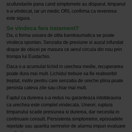
scufundarile pana cand simptomele au disparut, timpanul
s-a vindecat, iar un medic ORL confirma ca revenirea
este sigura.
Se vindeca fara tratament?
Da, o forma usoara de otita barotraumatica se poate
vindeca spontan. Senzatia de presiune si auzul infundat
dispar de obicei pe masura ce aerul circula din nou prin
trompa lui Eustachio.
Daca s-a acumulat lichid in urechea medie, recuperarea
poate dura mai mult. Lichidul trebuie sa fie reabsorbit
treptat, motiv pentru care senzatia de ureche plina poate
persista cateva zile sau chiar mai mult.
Faptul ca durerea s-a redus nu garanteaza intotdeauna
ca urechea este complet vindecata. Uneori, ruptura
timpanului scade presiunea si durerea, dar necesita in
continuare consult. Persistenta simptomelor, episoadele
repetate sau aparitia semnelor de alarma impun evaluare