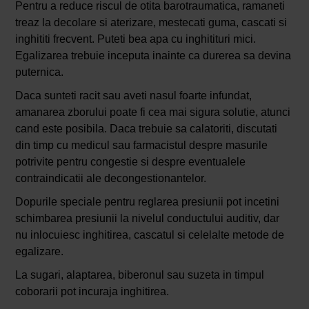
Pentru a reduce riscul de otita barotraumatica, ramaneti
treaz la decolare si aterizare, mestecati guma, cascati si
inghititi frecvent. Puteti bea apa cu inghitituri mici.
Egalizarea trebuie inceputa inainte ca durerea sa devina
puternica.
Daca sunteti racit sau aveti nasul foarte infundat,
amanarea zborului poate fi cea mai sigura solutie, atunci
cand este posibila. Daca trebuie sa calatoriti, discutati
din timp cu medicul sau farmacistul despre masurile
potrivite pentru congestie si despre eventualele
contraindicatii ale decongestionantelor.
Dopurile speciale pentru reglarea presiunii pot incetini
schimbarea presiunii la nivelul conductului auditiv, dar
nu inlocuiesc inghitirea, cascatul si celelalte metode de
egalizare.
La sugari, alaptarea, biberonul sau suzeta in timpul
coborarii pot incuraja inghitirea.