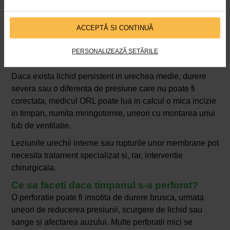
Antibioticele nu reprezinta tratamentul obisnuit pentru
otita barotraumatica, deoarece afectiunea este produsa
ACCEPTĂ SI CONTINUĂ
de presiune, nu de o infectie bacteriana. Ele pot fi
indicate numai daca medicul identifica o infectie asociata
PERSONALIZEAZĂ SETĂRILE
sau un risc particular.
Daca exista lichid persistent in urechea medie, durere
severa sau o diferenta de presiune care nu poate fi
corectata, medicul ORL poate lua in calcul o mica incizie
in timpan, numita miringotomie, uneori cu montarea unui
tub de ventilatie.
Leziunile urechii interne sau rupturile unor membrane pot
necesita tratament specializat si, rar, interventie
chirurgicala.
Ce sa faceti daca timpanul s-a perforat?
O perforatie poate fi insotita de durere brusca, urmata
uneori de reducerea presiunii, scurgere de lichid sau
sange si afectarea auzului. Multe perforatii mici se