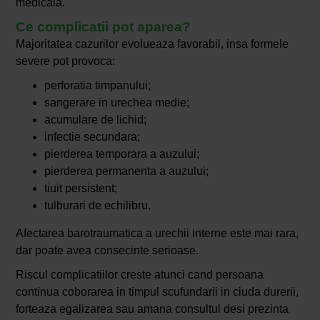
medicala.
Ce complicatii pot aparea?
Majoritatea cazurilor evolueaza favorabil, insa formele
severe pot provoca:
perforatia timpanului;
sangerare in urechea medie;
acumulare de lichid;
infectie secundara;
pierderea temporara a auzului;
pierderea permanenta a auzului;
tiuit persistent;
tulburari de echilibru.
Afectarea barotraumatica a urechii interne este mai rara,
dar poate avea consecinte serioase.
Riscul complicatiilor creste atunci cand persoana
continua coborarea in timpul scufundarii in ciuda durerii,
forteaza egalizarea sau amana consultul desi prezinta