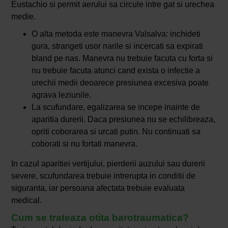
Eustachio si permit aerului sa circule intre gat si urechea
medie.
O alta metoda este manevra Valsalva: inchideti
gura, strangeti usor narile si incercati sa expirati
bland pe nas. Manevra nu trebuie facuta cu forta si
nu trebuie facuta atunci cand exista o infectie a
urechii medii deoarece presiunea excesiva poate
agrava leziunile.
La scufundare, egalizarea se incepe inainte de
aparitia durerii. Daca presiunea nu se echilibreaza,
opriti coborarea si urcati putin. Nu continuati sa
coborati si nu fortati manevra.
In cazul aparitiei vertijului, pierderii auzului sau durerii
severe, scufundarea trebuie intrerupta in conditii de
siguranta, iar persoana afectata trebuie evaluata
medical.
Cum se trateaza otita barotraumatica?