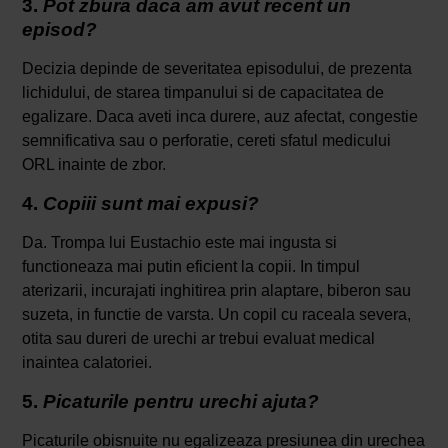
3.
Pot zbura daca am avut recent un
episod?
Decizia depinde de severitatea episodului, de prezenta
lichidului, de starea timpanului si de capacitatea de
egalizare. Daca aveti inca durere, auz afectat, congestie
semnificativa sau o perforatie, cereti sfatul medicului
ORL inainte de zbor.
4.
Copiii sunt mai expusi?
Da. Trompa lui Eustachio este mai ingusta si
functioneaza mai putin eficient la copii. In timpul
aterizarii, incurajati inghitirea prin alaptare, biberon sau
suzeta, in functie de varsta. Un copil cu raceala severa,
otita sau dureri de urechi ar trebui evaluat medical
inaintea calatoriei.
5.
Picaturile pentru urechi ajuta?
Picaturile obisnuite nu egalizeaza presiunea din urechea