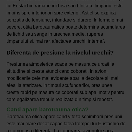
lui Eustachio ramane inchisa sau blocata, timpanul este
impins spre interior ori spre exterior. Astfel se explica
senzatia de tensiune, infundare si durere. In formele mai
severe, otita barotraumatica poate determina acumularea
de lichid sau sange in urechea medie, ruperea
timpanului si, mai rar, afectarea urechii interne.\
Diferenta de presiune la nivelul urechii?
Presiunea atmosferica scade pe masura ce urcati la
altitudine si creste atunci cand coborati. In avion,
modificarile cele mai evidente apar la decolare si, mai
ales, la aterizare. In timpul scufundarilor, presiunea
creste rapid pe masura ce coborati sub apa, motiv pentru
care egalizarea trebuie realizata din timp si repetat.
Cand apare barotrauma otica?
Barotrauma otica apare cand viteza schimbarii presiunii
este mai mare decat capacitatea trompei lui Eustachio de
a compensa diferenta. La coborarea avionului sau a