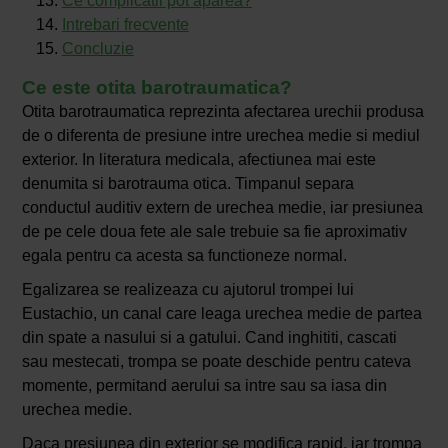
Ce complicatii pot aparea?
Intrebari frecvente
Concluzie
Ce este otita barotraumatica?
Otita barotraumatica reprezinta afectarea urechii produsa
de o diferenta de presiune intre urechea medie si mediul
exterior. In literatura medicala, afectiunea mai este
denumita si barotrauma otica. Timpanul separa
conductul auditiv extern de urechea medie, iar presiunea
de pe cele doua fete ale sale trebuie sa fie aproximativ
egala pentru ca acesta sa functioneze normal.
Egalizarea se realizeaza cu ajutorul trompei lui
Eustachio, un canal care leaga urechea medie de partea
din spate a nasului si a gatului. Cand inghititi, cascati
sau mestecati, trompa se poate deschide pentru cateva
momente, permitand aerului sa intre sau sa iasa din
urechea medie.
Daca presiunea din exterior se modifica rapid, iar trompa