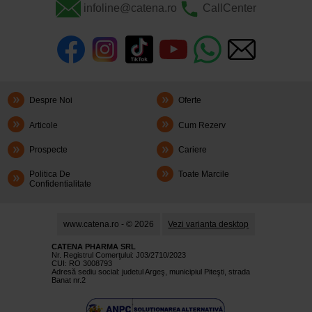
infoline@catena.ro
CallCenter
Despre Noi
Oferte
Articole
Cum Rezerv
Prospecte
Cariere
Politica De
Toate Marcile
Confidentialitate
www.catena.ro - © 2026
Vezi varianta desktop
CATENA PHARMA SRL
Nr. Registrul Comerţului: J03/2710/2023
CUI: RO 3008793
Adresă sediu social: judetul Argeş, municipiul Piteşti, strada
Banat nr.2