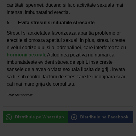
cantitatii spermei, ducand si la o activitate sexuala mai
intensa, imbunatatind erectia.
5. Evita stresul si situatiile stresante
Stresul si anxietatea favorizeaza aparitia problemelor
erectile si omoara apetitul sexual. In plus, stresul creste
nivelul cortizolului si al adrenalinei, care interfereaza cu
hormonii sexuali
. Atitudinea pozitiva nu numai ca
imbunatateste evident starea de spirit, insa creste
sansele de a avea o viata sexuala lipsita de griji. Invata
sa tii sub control factorii de stres care te inconjoara si ai
cat mai mare grija de corpul tau.
Foto:
Shutterstock
Distribuie pe WhatsApp
Distribuie pe Facebook