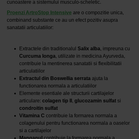
cunoastere a sistemului musculo-scheletic.
Proenzi ArtroStop Intensive
are o compozitie unica,
combinand substante ce au un efect pozitiv asupra
sanatatii articulatiilor:
Extractele din traditionalul
Salix alba
, impreuna cu
Curcuma longa
, utilizate in medicina Ayurveda,
contribuie la mentinerea sanatatii si flexibilitatii
articulatiilor
Extractul din Boswellia serrata
ajuta la
functionarea normala a articulatiilor
Elemente esentiale ale structurii cartilajelor
articulare:
colagen tip II
,
glucozamin sulfat
si
condroitin sulfat
Vitamina C
contribuie la formarea normala a
colagenului pentru functionarea normala a oaselor
si a cartilajelor
Manganul
contribuie la formarea normala a