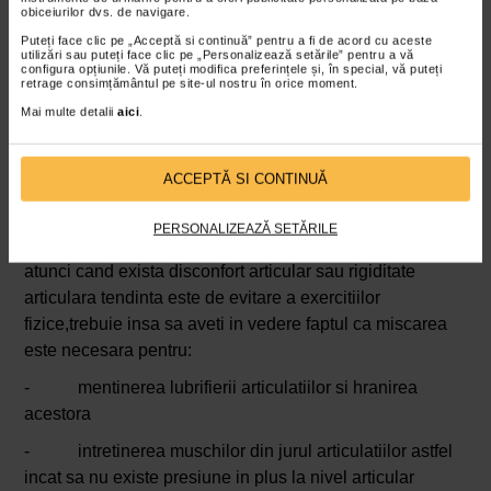
obiceiurilor dvs. de navigare.
Puteți face clic pe „Acceptă si continuă” pentru a fi de acord cu aceste
utilizări sau puteți face clic pe „Personalizează setările” pentru a vă
Proenzi ArtroStop
– expertul in ingrijirea articulatiilor –
configura opțiunile. Vă puteți modifica preferințele și, în special, vă puteți
retrage consimțământul pe site-ul nostru în orice moment.
a dezvoltat o compozitie unica de nutrienti care ajuta
Mai multe detalii
aici
.
articulatiile sa functioneze corect, permitandu-va sa
faceti fata provocarilor zilnice.
ACCEPTĂ SI CONTINUĂ
Mentinerea unui stil de viata activ contribuie la
PERSONALIZEAZĂ SETĂRILE
mentinerea sanatatii articulatiilor. Cu toate acestea,
atunci cand exista disconfort articular sau rigiditate
articulara tendinta este de evitare a exercitiilor
fizice,trebuie insa sa aveti in vedere faptul ca miscarea
este necesara pentru:
- mentinerea lubrifierii articulatiilor si hranirea
acestora
- intretinerea muschilor din jurul articulatiilor astfel
incat sa nu existe presiune in plus la nivel articular