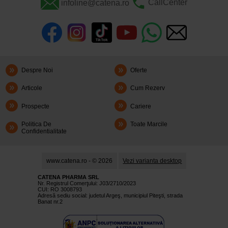
infoline@catena.ro
CallCenter
Despre Noi
Oferte
Articole
Cum Rezerv
Prospecte
Cariere
Politica De
Toate Marcile
Confidentialitate
www.catena.ro - © 2026
Vezi varianta desktop
CATENA PHARMA SRL
Nr. Registrul Comerţului: J03/2710/2023
CUI: RO 3008793
Adresă sediu social: judetul Argeş, municipiul Piteşti, strada
Banat nr.2