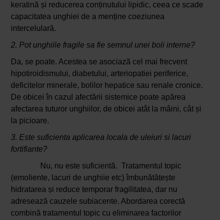
keratină și reducerea conținutului lipidic, ceea ce scade
capacitatea unghiei de a menține coeziunea
intercelulară.
2. Pot unghiile fragile sa fie semnul unei boli interne?
Da, se poate. Acestea se asociază cel mai frecvent
hipotiroidismului, diabetului, arteriopatiei periferice,
deficitelor minerale, bolilor hepatice sau renale cronice.
De obicei în cazul afectării sistemice poate apărea
afectarea tuturor unghiilor, de obicei atât la mâini, cât și
la picioare.
3. Este suficienta aplicarea locala de uleiuri si lacuri
fortifiante?
Nu, nu este suficientă. Tratamentul topic
(emoliente, lacuri de unghiie etc) îmbunătățește
hidratarea și reduce temporar fragilitatea, dar nu
adresează cauzele subiacente. Abordarea corectă
combină tratamentul topic cu eliminarea factorilor