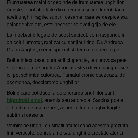
Frumusetea mainilor depinde de frumusetea unghiilor.
Acestea sunt alcatuite din cheratina si, indiferent daca
aveti unghii fragile, subtiri, casante, care se despica sau
chiar denivelate, este necesar sa aveti grija de ele.
La intrebarile legate de acest subiect, vom raspunde in
articolul urmator, realizat cu sprijinul dnei Dr. Andreea
Diana Anghel, medic specialist dermatovenerologie.
Bolile infectioase, cum ar fi ciupercile, pot provoca pete
si denivelari pe unghii. Apoi, acestea devin mai groase si
isi pot schimba culoarea. Fumatul cronic cauzeaza, de
asemenea, decolorarea unghiilor.
Bolile care pot duce la deteriorarea unghiilor sunt
hipotiroidismul
, anemia sau anorexia. Sarcina poate
schimba, de asemenea, aspectul lor in unghii fragile,
subtiri si casante.
Vorbim de unghii cu striatii atunci cand acestea prezinta
linii verticale: denivelarile sau unghiile crestate atunci