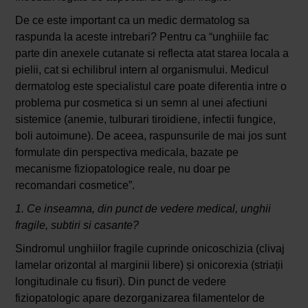
De ce este important ca un medic dermatolog sa
raspunda la aceste intrebari? Pentru ca “unghiile fac
parte din anexele cutanate si reflecta atat starea locala a
pielii, cat si echilibrul intern al organismului. Medicul
dermatolog este specialistul care poate diferentia intre o
problema pur cosmetica si un semn al unei afectiuni
sistemice (anemie, tulburari tiroidiene, infectii fungice,
boli autoimune). De aceea, raspunsurile de mai jos sunt
formulate din perspectiva medicala, bazate pe
mecanisme fiziopatologice reale, nu doar pe
recomandari cosmetice”.
1. Ce inseamna, din punct de vedere medical, unghii
fragile, subtiri si casante?
Sindromul unghiilor fragile cuprinde onicoschizia (clivaj
lamelar orizontal al marginii libere) și onicorexia (striații
longitudinale cu fisuri). Din punct de vedere
fiziopatologic apare dezorganizarea filamentelor de