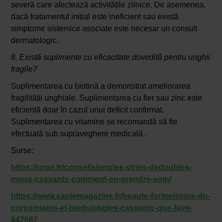
severă care afectează activitățile zilnice. De asemenea,
dacă tratamentul inițial este ineficient sau există
simptome sistemice asociate este necesar un consult
dermatologic.
8. Există suplimente cu eficacitate dovedită pentru unghii
fragile?
Suplimentarea cu biotină a demonstrat ameliorarea
fragilității unghiale. Suplimentarea cu fier sau zinc este
eficientă doar în cazul unui deficit confirmat.
Suplimentarea cu vitamine se recomandă să fie
efectuată sub supraveghere medicală .
Surse:
https://urgo.fr/conseils/ongles-stries-dedoubles-
mous-cassants-comment-en-prendre-soin/
https://www.santemagazine.fr/beaute-forme/soins-du-
corps/mains-et-pieds/ongles-cassants-que-faire-
947687