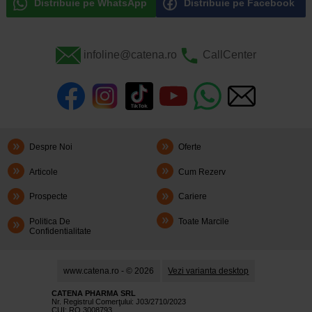
Distribuie pe WhatsApp
Distribuie pe Facebook
infoline@catena.ro
CallCenter
Despre Noi
Oferte
Articole
Cum Rezerv
Prospecte
Cariere
Politica De
Toate Marcile
Confidentialitate
www.catena.ro - © 2026
Vezi varianta desktop
CATENA PHARMA SRL
Nr. Registrul Comerţului: J03/2710/2023
CUI: RO 3008793