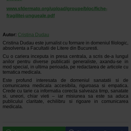
www.sfdermato.org/upload/groupe/bloc/fiche-
fragilitei-ungueale.pdf
Autor:
Cristina Dudau
Cristina Dudau este jurnalist cu formare in domeniul filologic,
absolventa a Facultatii de Litere din Bucuresti.
Cu o cariera inceputa in presa centrala, a scris de-a lungul
anilor pentru diverse publicatii generaliste, axandu-se in
mod special, in ultima perioada, pe redactarea de articole cu
tematica medicala.
Este profund interesata de domeniul sanatatii si de
comunicarea medicala accesibila, riguroasa si empatica.
Crede cu tarie ca informatia corecta salveaza timp, sanatate
si, uneori, chiar vieti – iar misiunea sa este sa aduca
publicului claritate, echilibru si rigoare in comunicarea
medicala.