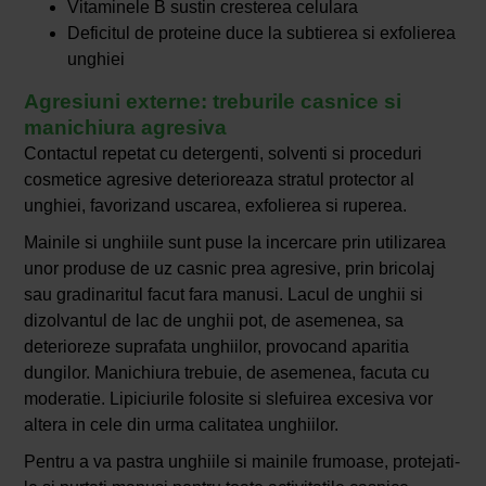
Vitaminele B sustin cresterea celulara
Deficitul de proteine duce la subtierea si exfolierea
unghiei
Agresiuni externe: treburile casnice si
manichiura agresiva
Contactul repetat cu detergenti, solventi si proceduri
cosmetice agresive deterioreaza stratul protector al
unghiei, favorizand uscarea, exfolierea si ruperea.
Mainile si unghiile sunt puse la incercare prin utilizarea
unor produse de uz casnic prea agresive, prin bricolaj
sau gradinaritul facut fara manusi. Lacul de unghii si
dizolvantul de lac de unghii pot, de asemenea, sa
deterioreze suprafata unghiilor, provocand aparitia
dungilor. Manichiura trebuie, de asemenea, facuta cu
moderatie. Lipiciurile folosite si slefuirea excesiva vor
altera in cele din urma calitatea unghiilor.
Pentru a va pastra unghiile si mainile frumoase, protejati-