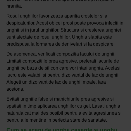
hranita.
Rosul unghiilor favorizeaza aparitia crestelor si a
despicaturilor. Acest obicei prost poate provoca infectii in
unghii si in jurul unghiilor. Structura si cresterea unghiei
sunt afectate de rosul unghiilor. Unghia slabita este
predispusa la formarea de denivelari si la despicare.
De asemenea, verificati compozitia lacului de unghii.
Limitati compozitiile prea agresive, preferati lacurile de
unghii pe baza de silicon care vor intari unghia. Acelasi
lucru este valabil si pentru dizolvantul de lac de unghii.
Alegeti un dizolvant de lac de unghii moale, fara
acetona.
Evitati unghiile false si manichiurile prea agresive si
spatiati in timp aplicarea unghiilor cu gel. Lasati unghia
naturala cat mai des posibil pentru a evita agresiunea si
pentru a le mentine in perfecta stare de sanatate.
Cum sa scapi de unghii casante si unghii