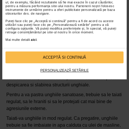
temporar unghia rupta. Prin urmare, este necesar sa ne
ul, de exemplu, făcând rezultatele să fie mai exacte în cazul căutărilor,
pentru a măsura performanța site-ului nostru. Partenerii noștri folosesc
gandim sa o consolidam cu un tratament sau o ingrijire
instrumente de urmărire pentru a oferi publicitate personalizată pe baza
obiceiurilor dvs. de navigare.
hranitoare, pe baza de uleiuri reparatoare, pentru a o
Puteți face clic pe „Acceptă si continuă” pentru a fi de acord cu aceste
intari in profunzime.
utilizări sau puteți face clic pe „Personalizează setările” pentru a vă
configura opțiunile. Vă puteți modifica preferințele și, în special, vă puteți
Fisurile profunde pot favoriza patrunderea
retrage consimțământul pe site-ul nostru în orice moment.
bacteriilor si ciupercilor
Mai multe detalii
aici
.
Aplicarea unui lac fortifiant medical poate sigila
temporar zona
ACCEPTĂ SI CONTINUĂ
Cum sa va taiati unghiile si cum sa le
stergeti?
PERSONALIZEAZĂ SETĂRILE
Taierea corecta, hidratarea si pilirea in sens unic previn
despicarea si slabirea structurii unghiale.
Pentru a va pastra unghiile sanatoase, trebuie sa le taiati
regulat, sa le hraniti si sa le protejati cat mai bine de
agresiunile externe.
Taiati-va unghiile in mod regulat. Ca pregatire, unghiile
trebuie sa fie imbaiate in apa calduta cu ulei de masline,