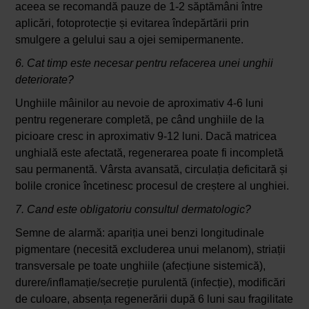
aceea se recomandă pauze de 1-2 săptămâni între
aplicări, fotoprotecție și evitarea îndepărtării prin
smulgere a gelului sau a ojei semipermanente.
6. Cat timp este necesar pentru refacerea unei unghii
deteriorate?
Unghiile mâinilor au nevoie de aproximativ 4-6 luni
pentru regenerare completă, pe când unghiile de la
picioare cresc in aproximativ 9-12 luni. Dacă matricea
unghială este afectată, regenerarea poate fi incompletă
sau permanentă. Vârsta avansată, circulația deficitară și
bolile cronice încetinesc procesul de creștere al unghiei.
7. Cand este obligatoriu consultul dermatologic?
Semne de alarmă: apariția unei benzi longitudinale
pigmentare (necesită excluderea unui melanom), striații
transversale pe toate unghiile (afecțiune sistemică),
durere/inflamație/secreție purulentă (infecție), modificări
de culoare, absența regenerării după 6 luni sau fragilitate