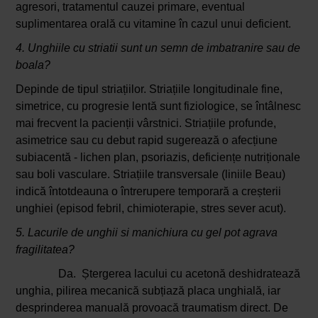
agresori, tratamentul cauzei primare, eventual
suplimentarea orală cu vitamine în cazul unui deficient.
4. Unghiile cu striatii sunt un semn de imbatranire sau de
boala?
Depinde de tipul striațiilor. Striațiile longitudinale fine,
simetrice, cu progresie lentă sunt fiziologice, se întâlnesc
mai frecvent la pacienții vârstnici. Striațiile profunde,
asimetrice sau cu debut rapid sugerează o afecțiune
subiacentă - lichen plan, psoriazis, deficiențe nutriționale
sau boli vasculare. Striațiile transversale (liniile Beau)
indică întotdeauna o întrerupere temporară a creșterii
unghiei (episod febril, chimioterapie, stres sever acut).
5. Lacurile de unghii si manichiura cu gel pot agrava
fragilitatea?
Da. Ștergerea lacului cu acetonă deshidratează
unghia, pilirea mecanică subțiază placa unghială, iar
desprinderea manuală provoacă traumatism direct. De