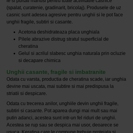
le si purtati manusi pentru toate activitatile casnice
(spalat, curatenie, gradinarit, bricolaj). Produsele de uz
casnic sunt adesea agresive pentru unghii si le pot face
unghii fragile, subtiri si casante.
Acetona deshidrateaza placa unghiala
Pilele abrazive distrug stratul superficial de
cheratina
Gelul si acrilul slabesc unghia naturala prin ocluzie
si decapare chimica
Unghii casante, fragile si imbatranite
Odata cu varsta, productia de cheratina scade, iar unghia
devine mai uscata, mai subtire si mai predispusa la
striatii si despicare.
Odata cu trecerea anilor, unghiile devin unghii fragile,
subtiri si casante. Pot aparea dungi mai mult sau mai
putin adanci, acestea sunt intr-un fel riduri de unghii.
Acestea se rup sau se despica mai usor, deoarece se
usuca. Keratina care le compune trebuie protejata si