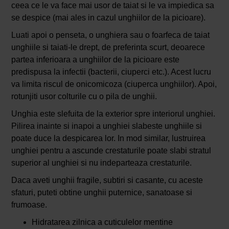
ceea ce le va face mai usor de taiat si le va impiedica sa
se despice (mai ales in cazul unghiilor de la picioare).
Luati apoi o penseta, o unghiera sau o foarfeca de taiat
unghiile si taiati-le drept, de preferinta scurt, deoarece
partea inferioara a unghiilor de la picioare este
predispusa la infectii (bacterii, ciuperci etc.). Acest lucru
va limita riscul de onicomicoza (ciuperca unghiilor). Apoi,
rotunjiti usor colturile cu o pila de unghii.
Unghia este slefuita de la exterior spre interiorul unghiei.
Pilirea inainte si inapoi a unghiei slabeste unghiile si
poate duce la despicarea lor. In mod similar, lustruirea
unghiei pentru a ascunde crestaturile poate slabi stratul
superior al unghiei si nu indeparteaza crestaturile.
Daca aveti unghii fragile, subtiri si casante, cu aceste
sfaturi, puteti obtine unghii puternice, sanatoase si
frumoase.
Hidratarea zilnica a cuticulelor mentine