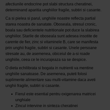
afectiunile endocrine pot slabi structura cheratinei,
determinand aparitia unghiilor fragile, subtiri si casante.
Ca si pielea si parul, unghiile noastre reflecta partial
starea noastra de sanatate. Oboseala, stresul cronic,
boala sau deficientele nutritionale pot duce la slabirea
unghiilor. Starile de oboseala sunt adesea insotite de
carente de fier, zinc si vitaminele B, care se manifesta
prin unghii fragile, subtiri si casante. Unele persoane
stresate au, de asemenea, obiceiul de a-si roade
unghiile, ceea ce le incurajeaza sa se despice.
O dieta echilibrata si bogata in nutrienti va mentine
unghiile sanatoase. De asemenea, puteti folosi
suplimente alimentare sau multi-vitamine daca aveti
unghii fragile, subtiri si casante.
Fierul este esential pentru oxigenarea matricei
unghiale
Zincul intervine in sinteza cheratinei