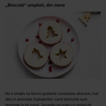
„Biscuiti” umpluti, din mere
Nu e simplu sa facem gustarile sanatoase atractive, mai
ales in perioada Sarbatorilor, cand dulciurile sunt
prezente la tot pasul. Jucandu-ne putin cu modul de