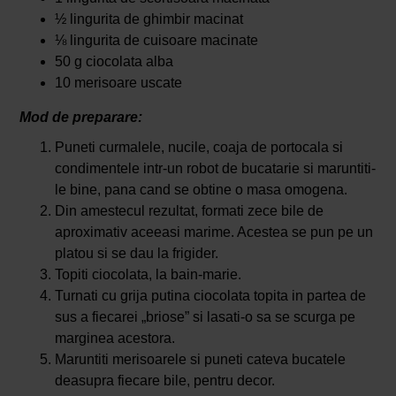
½ lingurita de ghimbir macinat
⅛ lingurita de cuisoare macinate
50 g ciocolata alba
10 merisoare uscate
Mod de preparare:
Puneti curmalele, nucile, coaja de portocala si
condimentele intr-un robot de bucatarie si maruntiti-
le bine, pana cand se obtine o masa omogena.
Din amestecul rezultat, formati zece bile de
aproximativ aceeasi marime. Acestea se pun pe un
platou si se dau la frigider.
Topiti ciocolata, la bain-marie.
Turnati cu grija putina ciocolata topita in partea de
sus a fiecarei „briose” si lasati-o sa se scurga pe
marginea acestora.
Maruntiti merisoarele si puneti cateva bucatele
deasupra fiecare bile, pentru decor.