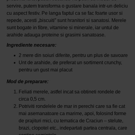
servire, putem transforma o gustare banala intr-un deliciu
cu aspect festiv. Pe langa faptul ca se fac foarte usor si
repede, acesti „biscuiti” sunt hranitori si sanatosi. Merele
sunt bogate in fibre, vitamine si minerale, iar untul de
arahide adauga proteine si grasimi sanatoase.
Ingrediente necesare:
2 mere din soiuri diferite, pentru un plus de savoare
Unt de arahide, de preferat un sortiment crunchy,
pentru un gust mai placut
Mod de preparare:
Feliati merele, astfel incat sa obtineti rondele de
circa 0,5 cm.
Potriviti rondelele de mar in perechi care sa fie cat
mai asemanatoare ca marime, apoi, folosind forme
de prajituri mici, cu tematica de Craciun – stelute,
brazi, clopotel etc., indepartati partea centrala, care