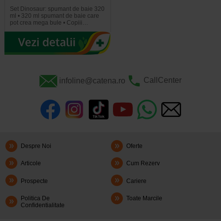
Set Dinosaur: spumant de baie 320
ml • 320 ml spumant de baie care
pot crea mega bule • Copiii…
infoline@catena.ro
CallCenter
Despre Noi
Oferte
Articole
Cum Rezerv
Prospecte
Cariere
Politica De
Toate Marcile
Confidentialitate