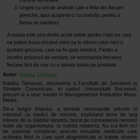
contine semintele.
Ungeti cu unt de arahide cate o felie din fiecare
pereche, apoi acoperiti-o cu cealalta, pentru a
forma un sandvici.
Aceasta este una dintre acele retete pentru copii pe care
ne putem baza oricand vrem sa le oferim celor mici o
gustare grozava, care sa fie gata imediat. Pentru a
incetini procesul de oxidare, se recomanda frecarea
fiecarei felii de mar cu o lamaie taiata pe jumatate.
Autor:
Natalia Talmacec
Natalia Talmacec, absolventa a Facultatii de Jurnalism si
Stiintele Comunicarii, in cadrul Universitatii Bucuresti,
precum si a unui master in Managementul Institutiilor Mass-
Media.
De-a lungul timpului, a semnat nenumarate articole si
interviuri cu medici de renume, explorand teme de larg
interes: de la slabitul sanatos, bazat pe cunoasterea nevoilor
reale ale organismului, la nutritia moderna. Nu s-a ferit nici
de subiecte complexe, precum inovatiile medicale care
schimba felul in care sunt diagnosticate si tratate diverse