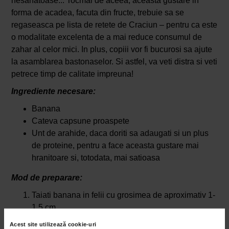
nesanatoase... Tocmai de aceea, aceasta gustare in
forma de acadea, facuta din fructe, trebuie sa se
regaseasca pe lista de retete de Craciun – pentru ca este
o modalitate excelenta de a mai reduce consumul de
zahar al celor mici. In plus, copiii vor fi bucurosi sa ajute
la asamblarea bastonaselor. Si astfel, va veti distra si veti
petrece timp de calitate impreuna!
Ingrediente necesare:
Banana
Cateva capsune proaspete
Unt de arahide, daca doriti sa adaugati si un plus
de proteine, pentru a face aceasta gustare mai
hranitoare si, totodata, mai satioasa
Mod de preparare:
Taiati banana in felii cu grosimea de aproximativ 1-
1,5 cm.
Taiati capsunile in felii de aceeasi grosime. Ideal ar
Acest site utilizează cookie-uri