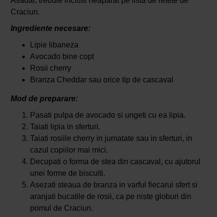
Asadar, trebuie inclusi neaparat pe lista de retete de
Craciun.
Ingrediente necesare:
Lipie libaneza
Avocado bine copt
Rosii cherry
Branza Cheddar sau orice tip de cascaval
Mod de preparare:
Pasati pulpa de avocado si ungeti cu ea lipia.
Taiati lipia in sferturi.
Taiati rosiile cherry in jumatate sau in sferturi, in
cazul copiilor mai mici.
Decupati o forma de stea din cascaval, cu ajutorul
unei forme de biscuiti.
Asezati steaua de branza in varful fiecarui sfert si
aranjati bucatile de rosii, ca pe niste globuri din
pomul de Craciun.