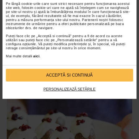
fi ca bucatile de capsuni sa fie de marimea feliilor
Pe lângă cookie-urile care sunt strict necesare pentru funcționarea acestui
site web, folosim cookie-uri care ne ajută să înțelegem cum se navighează
de banane. Daca va raman felii de capsuni,
pe site-ul nostru și ajută la îmbunătățirea modului în care funcționează site-
ul, de exemplu, făcând rezultatele să fie mai exacte în cazul căutărilor,
adaugati-le intr-o salata de fructe, serviti-le mai
pentru a măsura performanța site-ului nostru. Partenerii noștri folosesc
tarziu ca parte a unei gustari sau, ca sa rezolvati
instrumente de urmărire pentru a oferi publicitate personalizată pe baza
obiceiurilor dvs. de navigare.
treaba pe loc, mancati-le chiar dumneavoastra!
Puteți face clic pe „Acceptă si continuă” pentru a fi de acord cu aceste
Asamblati acadeaua, alternand feliile de banane si
utilizări sau puteți face clic pe „Personalizează setările” pentru a vă
configura opțiunile. Vă puteți modifica preferințele și, în special, vă puteți
de capsuni in forma unui baston de Craciun. Pentru
retrage consimțământul pe site-ul nostru în orice moment.
a forma curba bastonului, va trebui sa taiati fructele
Mai multe detalii
aici
.
intr-un usor unghi.
„Briose” cu aroma de turta dulce, din nuci
ACCEPTĂ SI CONTINUĂ
si fructe uscate
PERSONALIZEAZĂ SETĂRILE