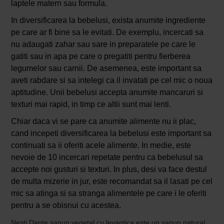
laptele matern sau formula.
In diversificarea la bebelusi, exista anumite ingrediente
pe care ar fi bine sa le evitati. De exemplu, incercati sa
nu adaugati zahar sau sare in preparatele pe care le
gatiti sau in apa pe care o pregatiti pentru fierberea
legumelor sau carnii. De asemenea, este important sa
aveti rabdare si sa intelegi ca il invatati pe cel mic o noua
aptitudine. Unii bebelusi accepta anumite mancaruri si
texturi mai rapid, in timp ce altii sunt mai lenti.
Chiar daca vi se pare ca anumite alimente nu ii plac,
cand incepeti diversificarea la bebelusi este important sa
continuati sa ii oferiti acele alimente. In medie, este
nevoie de 10 incercari repetate pentru ca bebelusul sa
accepte noi gusturi si texturi. In plus, desi va face destul
de multa mizerie in jur, este recomandat sa il lasati pe cel
mic sa atinga si sa stranga alimentele pe care i le oferiti
pentru a se obisnui cu acestea.
Nesti Dante sapun vegetal cu levantica este un sapun natural