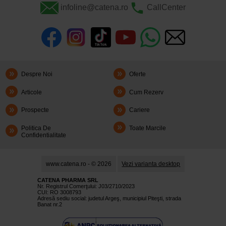
infoline@catena.ro
CallCenter
Despre Noi
Oferte
Articole
Cum Rezerv
Prospecte
Cariere
Politica De
Toate Marcile
Confidentialitate
www.catena.ro - © 2026
Vezi varianta desktop
CATENA PHARMA SRL
Nr. Registrul Comerţului: J03/2710/2023
CUI: RO 3008793
Adresă sediu social: judetul Argeş, municipiul Piteşti, strada
Banat nr.2