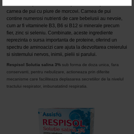
este cea de pui. O combinatie preferata a copiilor este
carnea de pui cu piure de morcovi. Carnea de pui
contine numerosi nutrienti de care bebelusii au nevoie,
cum ar fi vitaminele B3, B6 si B12 si minerale precum
fier, zinc si seleniu. Combinate, aceste ingrediente
reprezinta o sursa importanta de proteine, oferind un
spectru de aminoacizi care ajuta la dezvoltarea creierului
si sistemului nervos, inimii, pielii si parului.
Respisol Solutia salina 3%
sub forma de doza unica, fara
conservanti, pentru nebulizare, actioneaza prin diferite
mecanisme care faciliteaza deplasarea secretiilor de la nivelul
tractului respirator, imbunatatind respiratia.