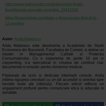
https://www.babycenter.com/baby/solids-finger-
foods/tomato-avocado-scramble_10412206
https://livepositively.com/baby-s-food-recipes-from-6-to-
12-months/
Autor:
Anda Mateescu
Anda Mateescu este absolventa a Academiei de Studii
Economice din Bucuresti, Facultatea de Comert, si detine un
master in Managementul Calitatii si Protectia
Consumatorului. Cu o experienta de peste 10 ani in
copywriting, s-a specializat in crearea de continut clar,
documentat si empatic pentru domeniul medical.
Pasionata de scris si dedicata informarii corecte, Anda
imbina rigoarea cercetarii cu un stil accesibil si orientat spre
nevoile reale ale cititorului. Fiecare articol reflecta un
angajament profund pentru comunicare etica si educatie in
sanatate.