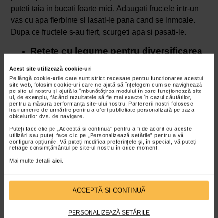
puteti taia in bucati foarte mici. Adaugati fructele intr-un
vas cu apa fierbinte si lasati-le pana cand se inmoaie.
Dupa ce fructele s-au fiert, scurgeti apa si pasati-le.
Retete cu legume pentru diversificarea
la bebelusi
Acest site utilizează cookie-uri
Pe lângă cookie-urile care sunt strict necesare pentru funcționarea acestui
In diversificarea la bebelusi, legumele sunt si ele extrem
site web, folosim cookie-uri care ne ajută să înțelegem cum se navighează
pe site-ul nostru și ajută la îmbunătățirea modului în care funcționează site-
de importante. Combinatii de cartof cu dovleac, cartof cu
ul, de exemplu, făcând rezultatele să fie mai exacte în cazul căutărilor,
pastarnac sau cartof cu morcov sunt delicioase. Modul
pentru a măsura performanța site-ului nostru. Partenerii noștri folosesc
instrumente de urmărire pentru a oferi publicitate personalizată pe baza
de pregatire este acelasi ca in cazul piureului de fructe.
obiceiurilor dvs. de navigare.
Fierbeti legumele in apa, scurgeti apa si apoi pasati-le in
Puteți face clic pe „Acceptă si continuă” pentru a fi de acord cu aceste
utilizări sau puteți face clic pe „Personalizează setările” pentru a vă
blender. Acest tip de combinatii din legume pot fi servite
configura opțiunile. Vă puteți modifica preferințele și, în special, vă puteți
retrage consimțământul pe site-ul nostru în orice moment.
bebelusului inca de la primele incercari in care incepeti
Mai multe detalii
aici
.
diversficarea.
Retete cu carne si legume pentru
ACCEPTĂ SI CONTINUĂ
diversificarea la bebelusi
In diversificarea la bebelusi, carnea cu care puteti incepe
PERSONALIZEAZĂ SETĂRILE