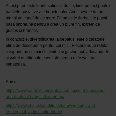
Acest piure este foarte satios si dulce, fiind perfect pentru
papilele gustative ale bebelusului. Aveti nevoie de un
mar si un cartof dulce mare. Dupa ce le fierbeti, le puteti
pasa impreuna pentru a crea un piure fin, extrem de
gustos si hranitor.
In concluzie, diversificarea la bebelusi este o calatorie
plina de descoperiri pentru cei mici. Fiecare noua reteta
ii expune pe cei mici la texturi si gusturi noi, aducandu-le
si valori nutritionale esentiale pentru o dezvoltare
sanatoasa.
Surse:
https://www.parents.com/baby/feeding/solid-foods/dos-
and-donts-of-baby-led-weaning/
https://www.nhs.uk/conditions/baby/weaning-and-
feeding/babys-first-solid-foods/