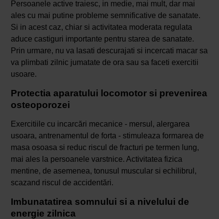
Persoanele active traiesc, in medie, mai mult, dar mai
ales cu mai putine probleme semnificative de sanatate.
Si in acest caz, chiar si activitatea moderata regulata
aduce castiguri importante pentru starea de sanatate.
Prin urmare, nu va lasati descurajati si incercati macar sa
va plimbati zilnic jumatate de ora sau sa faceti exercitii
usoare.
Protectia aparatului locomotor si prevenirea
osteoporozei
Exercitiile cu incarcări mecanice - mersul, alergarea
usoara, antrenamentul de forta - stimuleaza formarea de
masa osoasa si reduc riscul de fracturi pe termen lung,
mai ales la persoanele varstnice. Activitatea fizica
mentine, de asemenea, tonusul muscular si echilibrul,
scazand riscul de accidentări.
Imbunatatirea somnului si a nivelului de
energie zilnica