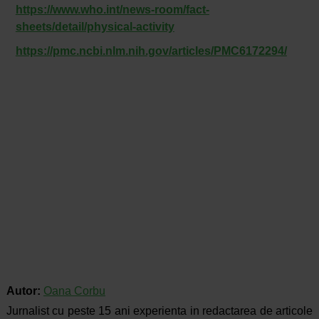
https://www.who.int/news-room/fact-
sheets/detail/physical-activity
https://pmc.ncbi.nlm.nih.gov/articles/PMC6172294/
Autor:
Oana Corbu
Jurnalist cu peste 15 ani experienta in redactarea de articole