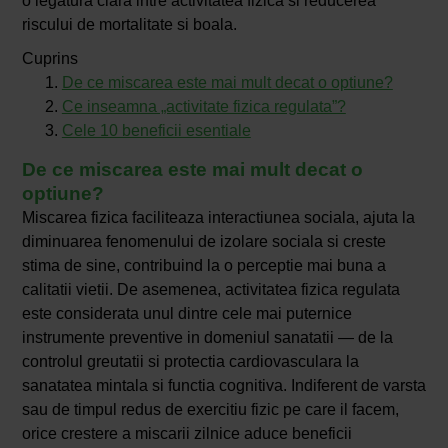
o legatura clara intre activitatea fizica si reducerea
riscului de mortalitate si boala.
Cuprins
De ce miscarea este mai mult decat o optiune?
Ce inseamna „activitate fizica regulata”?
Cele 10 beneficii esentiale
De ce miscarea este mai mult decat o
optiune?
Miscarea fizica faciliteaza interactiunea sociala, ajuta la
diminuarea fenomenului de izolare sociala si creste
stima de sine, contribuind la o perceptie mai buna a
calitatii vietii. De asemenea, activitatea fizica regulata
este considerata unul dintre cele mai puternice
instrumente preventive in domeniul sanatatii — de la
controlul greutatii si protectia cardiovasculara la
sanatatea mintala si functia cognitiva. Indiferent de varsta
sau de timpul redus de exercitiu fizic pe care il facem,
orice crestere a miscarii zilnice aduce beneficii