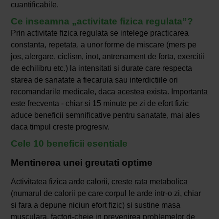
cuantificabile.
Ce inseamna „activitate fizica regulata”?
Prin activitate fizica regulata se intelege practicarea
constanta, repetata, a unor forme de miscare (mers pe
jos, alergare, ciclism, inot, antrenament de forta, exercitii
de echilibru etc.) la intensitati si durate care respecta
starea de sanatate a fiecaruia sau interdictiile ori
recomandarile medicale, daca acestea exista. Importanta
este frecventa - chiar si 15 minute pe zi de efort fizic
aduce beneficii semnificative pentru sanatate, mai ales
daca timpul creste progresiv.
Cele 10 beneficii esentiale
Mentinerea unei greutati optime
Activitatea fizica arde calorii, creste rata metabolica
(numarul de calorii pe care corpul le arde intr-o zi, chiar
si fara a depune niciun efort fizic) si sustine masa
musculara, factori-cheie in prevenirea problemelor de