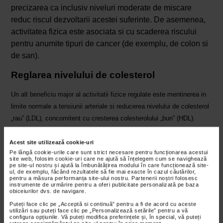
precizarea ca inclusiv niveluri moderate de miscare
reduc riscul dezvoltarii acestei suferinte. De asemenea,
activitatea fizica este asociata si cu scaderea riscului
pentru anumite tipuri de cancer (de exemplu, de colon si
de san).
Reglarea nivelului de colesterol
Un alt beneficiu major al activitatii fizice regulate este mentinerea in
limite normale a tensiunii arteriale si reducerea nivelului de colesterol
„rau” (LDL), concomitent cu cresterea colesterolului „bun” (HDL).
Drept urmare, reglarea profilului lipidic reduce riscul de ateroscleroza
si, implicit, riscul de infarct sau accident vascular cerebral. Astfel,
Acest site utilizează cookie-uri
Pe lângă cookie-urile care sunt strict necesare pentru funcționarea acestui
miscarea devine nu doar un mijloc de preventie, ci si un adjuvant in
site web, folosim cookie-uri care ne ajută să înțelegem cum se navighează
managementul pacientilor diagnosticati cu hipertensiune sau
pe site-ul nostru și ajută la îmbunătățirea modului în care funcționează site-
ul, de exemplu, făcând rezultatele să fie mai exacte în cazul căutărilor,
dislipidemie.
pentru a măsura performanța site-ului nostru. Partenerii noștri folosesc
instrumente de urmărire pentru a oferi publicitate personalizată pe baza
obiceiurilor dvs. de navigare.
Intarirea sistemului imunitar
Puteți face clic pe „Acceptă si continuă” pentru a fi de acord cu aceste
utilizări sau puteți face clic pe „Personalizează setările” pentru a vă
Exercitiile de intensitate moderata favorizeaza circulatia
configura opțiunile. Vă puteți modifica preferințele și, în special, vă puteți