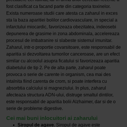
fost clasificat ca facand parte din categoria toxinelor.
Exista numeroase studii care atesta ca zaharul in exces
sta la baza aparitiei bolilor cardiovasculare, in special a
infarctului miocardic, favorizeaza obezitatea, indeosebi
depunerea de grasime in zona abdominala, accelereaza
procesul de imbatranire si slabeste sistemul imunitar.
Zaharul, intr-o proportie covarsitoare, este responsabil de
aparitia si dezvoltarea tumorilor canceroase, are un efect
similar cu alcoolul asupra ficatului si favorizeaza aparitia
diabetului de tip 2. Pe de alta parte, zaharul poate
provoca o serie de carente in organism, cea mai des
intalnita fiind carenta de crom, si poate interfera cu
absorbtia calciului si magneziului. In plus, zaharul
afecteaza structura ADN-ului, distruge smaltul dintilor,
este responsabil de aparitia bolii Alzhaimer, dar si de o
serie de probleme digestive.
Cei mai buni inlocuitori ai zaharului
Siropul de agave
. Siropul de agave este