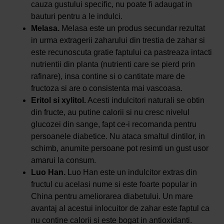
cauza gustului specific, nu poate fi adaugat in
bauturi pentru a le indulci.
Melasa.
Melasa este un produs secundar rezultat
in urma extragerii zaharului din trestia de zahar si
este recunoscuta gratie faptului ca pastreaza intacti
nutrientii din planta (nutrienti care se pierd prin
rafinare), insa contine si o cantitate mare de
fructoza si are o consistenta mai vascoasa.
Eritol si xylitol.
Acesti indulcitori naturali se obtin
din fructe, au putine calorii si nu cresc nivelul
glucozei din sange, fapt ce-i recomanda pentru
persoanele diabetice. Nu ataca smaltul dintilor, in
schimb, anumite persoane pot resimti un gust usor
amarui la consum.
Luo Han.
Luo Han este un indulcitor extras din
fructul cu acelasi nume si este foarte popular in
China pentru ameliorarea diabetului. Un mare
avantaj al acestui inlocuitor de zahar este faptul ca
nu contine calorii si este bogat in antioxidanti.