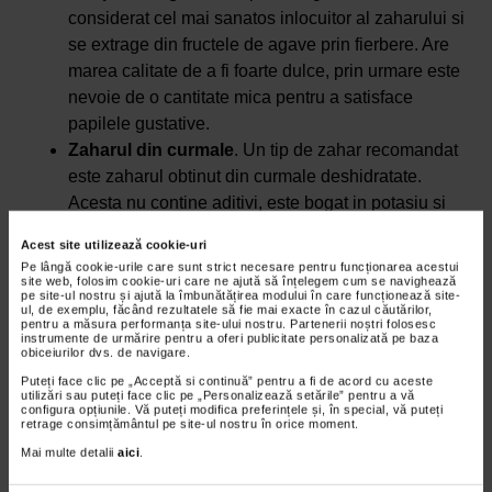
considerat cel mai sanatos inlocuitor al zaharului si
se extrage din fructele de agave prin fierbere. Are
marea calitate de a fi foarte dulce, prin urmare este
nevoie de o cantitate mica pentru a satisface
papilele gustative.
Zaharul din curmale
. Un tip de zahar recomandat
este zaharul obtinut din curmale deshidratate.
Acesta nu contine aditivi, este bogat in potasiu si
antioxidanti, dar are dezavantajul de a se dizolva
Acest site utilizează cookie-uri
mai greu.
Pe lângă cookie-urile care sunt strict necesare pentru funcționarea acestui
Mierea.
Mierea este, cu siguranta, cel mai popular
site web, folosim cookie-uri care ne ajută să înțelegem cum se navighează
pe site-ul nostru și ajută la îmbunătățirea modului în care funcționează site-
inlocuitor al zaharului si este, totodata, unul foarte
ul, de exemplu, făcând rezultatele să fie mai exacte în cazul căutărilor,
pentru a măsura performanța site-ului nostru. Partenerii noștri folosesc
sanatos si bogat in nutrienti esentiali, fiind obtinuta
instrumente de urmărire pentru a oferi publicitate personalizată pe baza
obiceiurilor dvs. de navigare.
direct din nectarul florilor, fara sa aiba nevoie de
Puteți face clic pe „Acceptă si continuă” pentru a fi de acord cu aceste
procesare.
utilizări sau puteți face clic pe „Personalizează setările” pentru a vă
configura opțiunile. Vă puteți modifica preferințele și, în special, vă puteți
Siropul de artar
. Siropul de artar este obtinut din
retrage consimțământul pe site-ul nostru în orice moment.
artar prin fierbere si filtrare si are marea calitate de
Mai multe detalii
aici
.
a avea un continut ridicat de antioxidanti.