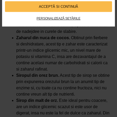
Stevia
. Un inlocuitor eficient al zaharului este
stevia rebaudiana, cunoscuta si sub denumirea de
ACCEPTĂ SI CONTINUĂ
stevie dulce. Extrasa din frunzele plantei, aceasta
PERSONALIZEAZĂ SETĂRILE
este de 300 de ori mai dulce decat zaharul, este
naturala si contine zero calorii, fapt ce o face aliat
de nadejdee in curele de slabire.
Zaharul din nuca de cocos.
Obtinut prin fierbere
si deshidratare, acest tip e zahar este caracterizat
printr-un indice glicemic mic, un nivel mare de
potasiu si vitamina C, insa are dezavantajul de a
contine acelasi numar de carbohidrati si calorii ca
si zaharul rafinat.
Siropul din orez brun.
Acest tip de sirop se obtine
prin expunerea orezului brun la un anumit tip de
enzime si, cu toate ca nu contine fructoza, nici nu
contine vreun alt tip de nutrienti.
Sirop din malt de orz.
Este ideal pentru coacere,
are un indice glicemic scazut si este usor de
digerat, insa nu este la fel de dulce ca zaharul. Din