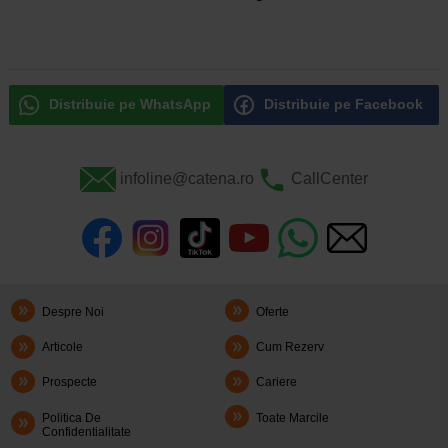
Distribuie pe WhatsApp
Distribuie pe Facebook
infoline@catena.ro
CallCenter
Despre Noi
Oferte
Articole
Cum Rezerv
Prospecte
Cariere
Politica De
Toate Marcile
Confidentialitate