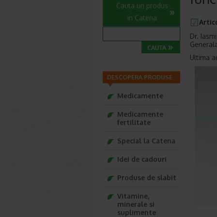
Cauta un produs
in Catena
Artic
Dr. Iasm
General
Ultima a
DESCOPERA PRODUSE
Medicamente
Medicamente
fertilitate
Special la Catena
Idei de cadouri
Produse de slabit
Vitamine,
minerale si
suplimente