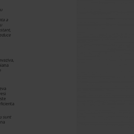
nu
nta a
au
stant,
reduce
nvaziva,
niana
e
teva
Desi
este
ficienta
u sunt
ina