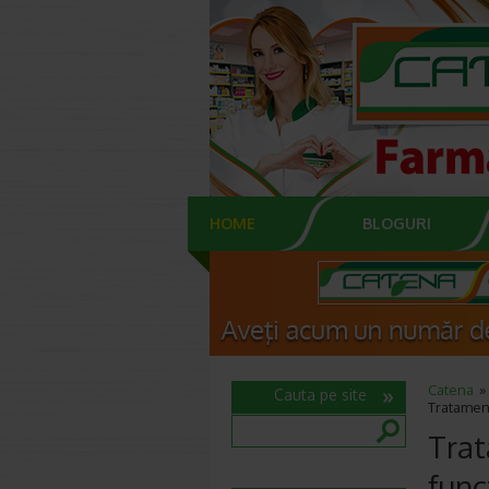
HOME
BLOGURI
Catena
Cauta pe site
Tratament
Trat
func