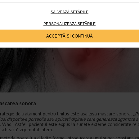
SALVEAZĂ SETĂRILE
PERSONALIZEAZĂ SETĂRILE
ACCEPTĂ SI CONTINUĂ
ascarea sonora
trategie de tratament pentru tinitus este asa-zisa mascare sonora. „
P
osi dispozitive portabile sau aplicatii digitale care genereaza zgomote a
. Wadi. Astfel, pacientul este expus la sunete externe considerate rel
scheaza” zgomotul intern.
metoda poate lua diferite forme: introducerea unui sunet constant, mo