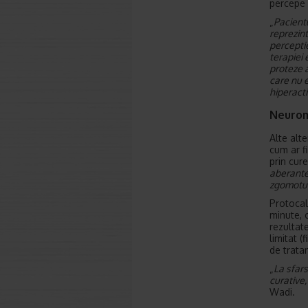
percepe
„
Pacientu
reprezin
perceptie
terapiei
proteze a
care nu e
hiperacti
Neurom
Alte alt
cum ar f
prin cure
aberante 
zgomotul
Protocal
minute, 
rezultate
limitat (
de trata
„
La sfars
curative,
Wadi.