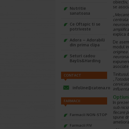
obiectiv,
se asoci
Nutritie
sanatoasa
„
Mecanism
centrala 
Ce Oftapic ti se
neurosen
potriveste
amplifica
explica 
Adora – Adorabili
De aseme
din prima clipa
modul in 
originea 
Seturi cadou
neuronal
Baylis&Harding
expunere
asociate,
Tinitusu
CONTACT
„
Totodat
cervicale
infoline@catena.ro
influenta
Optiun
FARMACII
In prezen
sub nici
fiecare p
Farmacii NON-STOP
spune dr
ameliora
Farmacii FIV