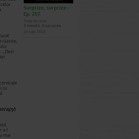
 celor
Surprize, surprize -
a
Ep. 257
Timp de citire:
0 minute, 0 secunde
24 iulie 2026
rucat
 clasice,
lui,
. „
Desi
tei
cervicale
i cu
ii
herapy
)
t
piul
e a-l
nu mai