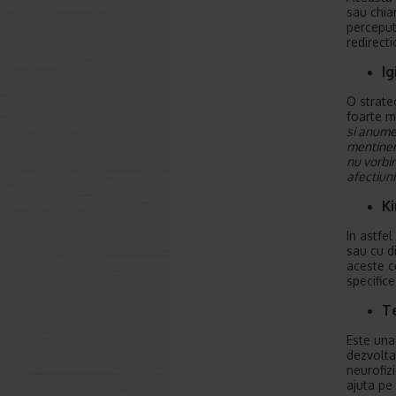
sau chia
perceput
redirecti
I
O strateg
foarte m
si anume
mentiner
nu vorbi
afectiuni
Ki
In astfel
sau cu di
aceste c
specifice
T
Este una
dezvoltat
neurofizi
ajuta pe