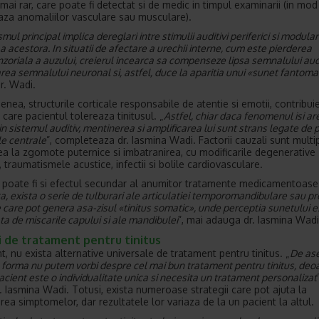
 mai rar, care poate fi detectat si de medic in timpul examinarii (in mod
aza anomaliilor vasculare sau musculare).
ul principal implica dereglari intre stimulii auditivi periferici si modula
a acestora. In situatii de afectare a urechii interne, cum este pierderea
zoriala a auzului, creierul incearca sa compenseze lipsa semnalului audi
rea semnalului neuronal si, astfel, duce la aparitia unui «sunet fantoma
dr. Wadi.
nea, structurile corticale responsabile de atentie si emotii, contribuie
care pacientul tolereaza tinitusul. „
Astfel, chiar daca fenomenul isi ar
in sistemul auditiv, mentinerea si amplificarea lui sunt strans legate de
e centrale
”, completeaza dr. Iasmina Wadi. Factorii cauzali sunt multip
a la zgomote puternice si imbatranirea, cu modificarile degenerative
 traumatismele acustice, infectii si bolile cardiovasculare.
l poate fi si efectul secundar al anumitor tratamente medicamentoase
a, exista o serie de tulburari ale articulatiei temporomandibulare sau 
 care pot genera asa-zisul «tinitus somatic», unde perceptia sunetului e
ta de miscarile capului si ale mandibulei
”, mai adauga dr. Iasmina Wadi
i de tratament pentru tinitus
t, nu exista alternative universale de tratament pentru tinitus. „
De as
o forma nu putem vorbi despre cel mai bun tratament pentru tinitus, deo
acient este o individualitate unica si necesita un tratament personalizat
. Iasmina Wadi. Totusi, exista numeroase strategii care pot ajuta la
rea simptomelor, dar rezultatele lor variaza de la un pacient la altul.