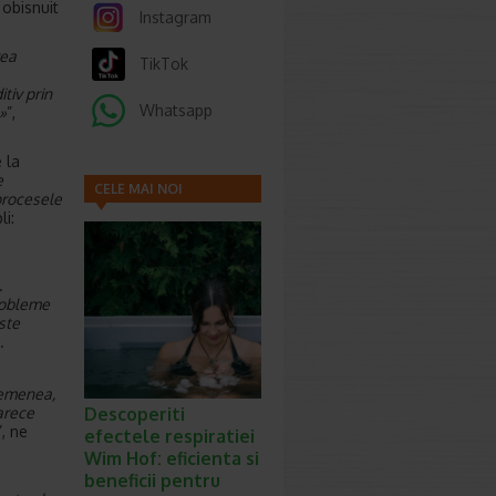
 obisnuit
Instagram
rea
TikTok
tiv prin
Whatsapp
»
”,
 la
e
CELE MAI NOI
 procesele
ARTICOLE
li:
.
probleme
ste
.
emenea,
Descoperiti
arece
”, ne
efectele respiratiei
Wim Hof: eficienta si
beneficii pentru