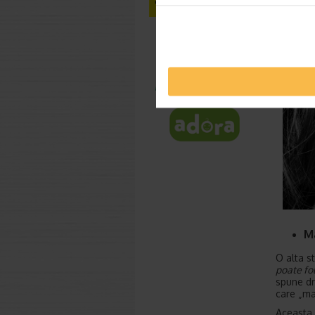
M
O alta s
poate fol
spune dr
care „ma
Aceasta 