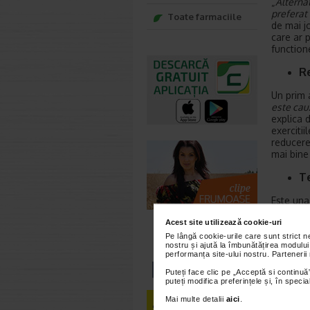
„
Alternat
preferat 
Toate farmaciile
de mai j
care ar 
functione
R
Un prim 
este cauz
explica 
exercitii
reducerea
mai bine
T
Este una 
tratament
Acest site utilizează cookie-uri
asociata.
fenomen b
Pe lângă cookie-urile care sunt strict 
nostru și ajută la îmbunătățirea modului
regleze 
performanța site-ului nostru. Partenerii
Puteți face clic pe „Acceptă si continuă”
puteți modifica preferințele și, în spec
Mai multe detalii
aici
.