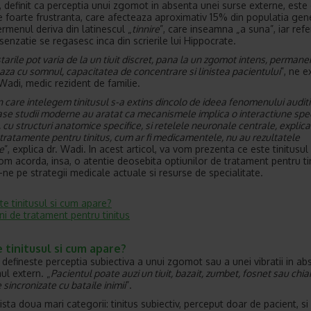
l, definit ca perceptia unui zgomot in absenta unei surse externe, este
e foarte frustranta, care afecteaza aproximativ 15% din populatia gen
termenul deriva din latinescul „
tinnire
”, care inseamna „a suna”, iar refe
senzatie se regasesc inca din scrierile lui Hippocrate.
arile pot varia de la un tiuit discret, pana la un zgomot intens, permane
aza cu somnul, capacitatea de concentrare si linistea pacientului
”, ne e
Wadi, medic rezident de familie.
 care intelegem tinitusul s-a extins dincolo de ideea fenomenului auditi
e studii moderne au aratat ca mecanismele implica o interactiune spec
, cu structuri anatomice specifice, si retelele neuronale centrale, explic
tratamente pentru tinitus, cum ar fi medicamentele, nu au rezultatele
e
”, explica dr. Wadi. In acest articol, va vom prezenta ce este tinitusul
om acorda, insa, o atentie deosebita optiunilor de tratament pentru tin
ne pe strategii medicale actuale si resurse de specialitate.
te tinitusul si cum apare?
ni de tratament pentru tinitus
 tinitusul si cum apare?
l defineste perceptia subiectiva a unui zgomot sau a unei vibratii in ab
ul extern. „
Pacientul poate auzi un tiuit, bazait, zumbet, fosnet sau chia
e sincronizate cu bataile inimii
”.
xista doua mari categorii: tinitus subiectiv, perceput doar de pacient, si