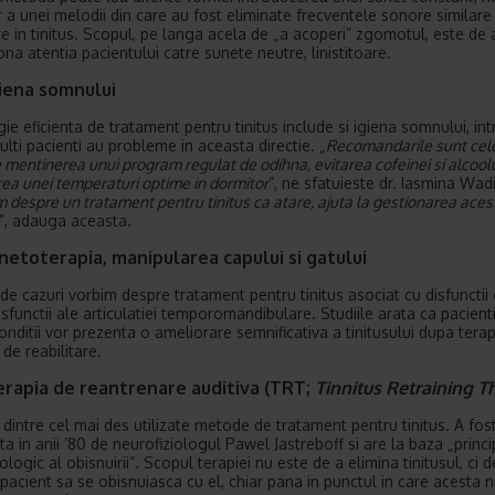
r a unei melodii din care au fost eliminate frecventele sonore similare
e in tinitus. Scopul, pe langa acela de „a acoperi” zgomotul, este de 
ona atentia pacientului catre sunete neutre, linistitoare.
giena somnului
ie eficienta de tratament pentru tinitus include si igiena somnului, int
ulti pacienti au probleme in aceasta directie. „
Recomandarile sunt cele
 mentinerea unui program regulat de odihna, evitarea cofeinei si alcoolu
ea unei temperaturi optime in dormitor
”, ne sfatuieste dr. Iasmina Wadi
m despre un tratament pentru tinitus ca atare, ajuta la gestionarea aces
”, adauga aceasta.
netoterapia, manipularea capului si gatului
 de cazuri vorbim despre tratament pentru tinitus asociat cu disfunctii 
sfunctii ale articulatiei temporomandibulare. Studiile arata ca pacienti
onditii vor prezenta o ameliorare semnificativa a tinitusului dupa terap
 de reabilitare.
erapia de reantrenare auditiva (TRT;
Tinnitus Retraining T
 dintre cel mai des utilizate metode de tratament pentru tinitus. A fos
a in anii ’80 de neurofiziologul Pawel Jastreboff si are la baza „princi
ologic al obisnuirii”. Scopul terapiei nu este de a elimina tinitusul, ci d
 pacient sa se obisnuiasca cu el, chiar pana in punctul in care acesta 