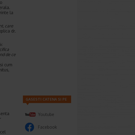
 o
erala.
rinte la
nt, care
xplica dr.
v.
ifica
and de ce
 si cum
itus,
GASESTI CATENA SI PE
senta
Youtube
r
Facebook
 cel