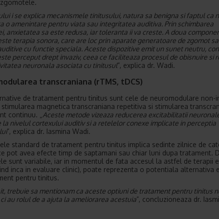
 zgomotele.
lui i se explica mecanismele tinitusului, natura sa benigna si faptul ca 
ta o amenintare pentru viata sau integritatea auditiva. Prin schimbarea
i, anxietatea sa este redusa, iar toleranta ii va creste. A doua compone
 este terapia sonora, care are loc prin aparate generatoare de zgomot s
uditive cu functie speciala. Aceste dispozitive emit un sunet neutru, con
ste perceput drept invaziv, ceea ce faciliteaza procesul de obisnuire si 
vitatea neuronala asociata cu tinitusul
”, explica dr. Wadi.
odularea transcraniana (rTMS, tDCS)
ernative de tratament pentru tinitus sunt cele de neuromodulare non-i
i stimularea magnetica transcraniana repetitiva si stimularea transcra
nt continuu. „
Aceste metode vizeaza reducerea excitabilitatii neuronal
la nivelul cortexului auditiv si a retelelor conexe implicate in perceptia
ui
”, explica dr. Iasmina Wadi.
ele standard de tratament pentru tinitus implica sedinte zilnice de ca
ce pot avea efecte timp de saptamani sau chiar luni dupa tratament. 
le sunt variabile, iar in momentul de fata accesul la astfel de terapii 
fiind inca in evaluare clinic), poate reprezenta o potentiala alternativa e
ment pentru tinitus.
it, trebuie sa mentionam ca aceste optiuni de tratament pentru tinitus n
 ci au rolul de a ajuta la ameliorarea acestuia
”, concluzioneaza dr. Iasm