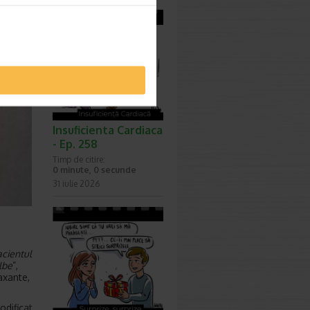
Insuficienta Cardiaca
- Ep. 258
Timp de citire:
0 minute, 0 secunde
31 iulie 2026
acientul
lbe
”,
axante,
dificat,