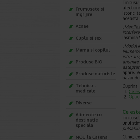
Tinitusu
afectiun
Frumusete si
Istoric, 
ingrijire
aceasta 
Acnee
„
Manifest
interfere
Iasmina 
Cuplu si sex
„
Modul in
Mama si copilul
Numeroas
intre auz
Produse BIO
anumite 
asteptat
apare. V
Produse naturiste
bazandu-
Tehnico -
Cuprins
medicale
Ce es
Optiu
Diverse
Ce este
Alimente cu
Tinitusu
destinatie
unui stim
speciala
pulsatiil
Clinic, e
NOU la Catena