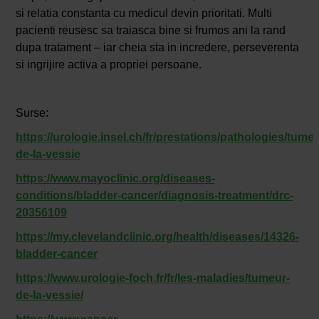
si relatia constanta cu medicul devin prioritati. Multi
pacienti reusesc sa traiasca bine si frumos ani la rand
dupa tratament – iar cheia sta in incredere, perseverenta
si ingrijire activa a propriei persoane.
Surse:
https://urologie.insel.ch/fr/prestations/pathologies/tume
de-la-vessie
https://www.mayoclinic.org/diseases-
conditions/bladder-cancer/diagnosis-treatment/drc-
20356109
https://my.clevelandclinic.org/health/diseases/14326-
bladder-cancer
https://www.urologie-foch.fr/fr/les-maladies/tumeur-
de-la-vessie/