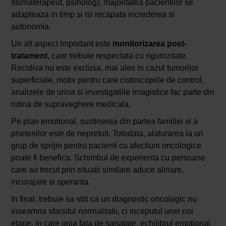
stomaterapeut, psiholog), majoritatea pacientilor se
adapteaza in timp si isi recapata increderea si
autonomia.
Un alt aspect important este
monitorizarea post-
tratament
, care trebuie respectata cu rigurozitate.
Recidiva nu este exclusa, mai ales in cazul tumorilor
superficiale, motiv pentru care cistoscopiile de control,
analizele de urina si investigatiile imagistice fac parte din
rutina de supraveghere medicala.
Pe plan emotional, sustinerea din partea familiei si a
prietenilor este de nepretuit. Totodata, alaturarea la un
grup de sprijin pentru pacienti cu afectiuni oncologice
poate fi benefica. Schimbul de experienta cu persoane
care au trecut prin situatii similare aduce alinare,
incurajare si speranta.
In final, trebuie sa stiti ca un diagnostic oncologic nu
inseamna sfarsitul normalitatii, ci inceputul unei noi
etape, in care grija fata de sanatate, echilibrul emotional