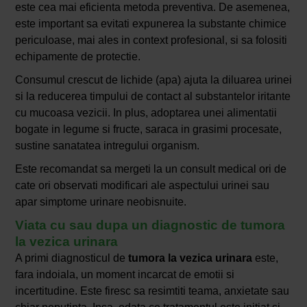
este cea mai eficienta metoda preventiva. De asemenea,
este important sa evitati expunerea la substante chimice
periculoase, mai ales in context profesional, si sa folositi
echipamente de protectie.
Consumul crescut de lichide (apa) ajuta la diluarea urinei
si la reducerea timpului de contact al substantelor iritante
cu mucoasa vezicii. In plus, adoptarea unei alimentatii
bogate in legume si fructe, saraca in grasimi procesate,
sustine sanatatea intregului organism.
Este recomandat sa mergeti la un consult medical ori de
cate ori observati modificari ale aspectului urinei sau
apar simptome urinare neobisnuite.
Viata cu sau dupa un diagnostic de tumora
la vezica urinara
A primi diagnosticul de
tumora la vezica urinara
este,
fara indoiala, un moment incarcat de emotii si
incertitudine. Este firesc sa resimtiti teama, anxietate sau