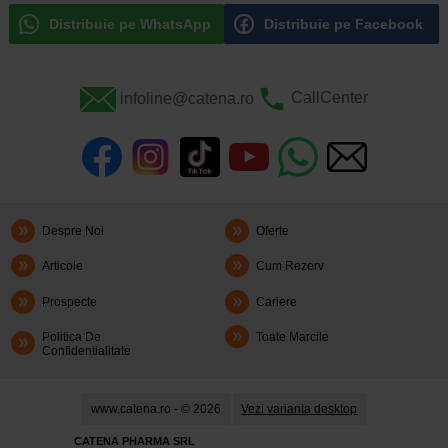
Distribuie pe WhatsApp
Distribuie pe Facebook
infoline@catena.ro
CallCenter
Despre Noi
Oferte
Articole
Cum Rezerv
Prospecte
Cariere
Politica De
Toate Marcile
Confidentialitate
www.catena.ro - © 2026
Vezi varianta desktop
CATENA PHARMA SRL