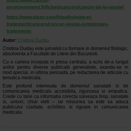
https://www.cancer-
environnement.fr/fiches/cancers/cancer-de-la-vessie/
https://www.elsan.care/fr/pathologie-et-
traitement/cancers/cancer-vessie-symptomes-
traitements
Autor:
Cristina Dudau
Cristina Dudau este jurnalist cu formare in domeniul filologic,
absolventa a Facultatii de Litere din Bucuresti.
Cu o cariera inceputa in presa centrala, a scris de-a lungul
anilor pentru diverse publicatii generaliste, axandu-se in
mod special, in ultima perioada, pe redactarea de articole cu
tematica medicala.
Este profund interesata de domeniul sanatatii si de
comunicarea medicala accesibila, riguroasa si empatica.
Crede cu tarie ca informatia corecta salveaza timp, sanatate
si, uneori, chiar vieti – iar misiunea sa este sa aduca
publicului claritate, echilibru si rigoare in comunicarea
medicala.