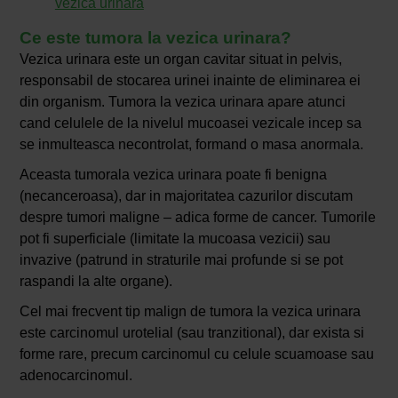
vezica urinara
Ce este tumora la vezica urinara?
Vezica urinara este un organ cavitar situat in pelvis,
responsabil de stocarea urinei inainte de eliminarea ei
din organism. Tumora la vezica urinara apare atunci
cand celulele de la nivelul mucoasei vezicale incep sa
se inmulteasca necontrolat, formand o masa anormala.
Aceasta tumorala vezica urinara poate fi benigna
(necanceroasa), dar in majoritatea cazurilor discutam
despre tumori maligne – adica forme de cancer. Tumorile
pot fi superficiale (limitate la mucoasa vezicii) sau
invazive (patrund in straturile mai profunde si se pot
raspandi la alte organe).
Cel mai frecvent tip malign de tumora la vezica urinara
este carcinomul urotelial (sau tranzitional), dar exista si
forme rare, precum carcinomul cu celule scuamoase sau
adenocarcinomul.