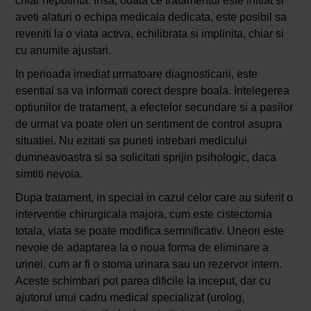
chiar neputinta. Insa, odata ce tratamentul este initiat si
aveti alaturi o echipa medicala dedicata, este posibil sa
reveniti la o viata activa, echilibrata si implinita, chiar si
cu anumite ajustari.
In perioada imediat urmatoare diagnosticarii, este
esential sa va informati corect despre boala. Intelegerea
optiunilor de tratament, a efectelor secundare si a pasilor
de urmat va poate oferi un sentiment de control asupra
situatiei. Nu ezitati sa puneti intrebari medicului
dumneavoastra si sa solicitati sprijin psihologic, daca
simtiti nevoia.
Dupa tratament, in special in cazul celor care au suferit o
interventie chirurgicala majora, cum este cistectomia
totala, viata se poate modifica semnificativ. Uneori este
nevoie de adaptarea la o noua forma de eliminare a
urinei, cum ar fi o stoma urinara sau un rezervor intern.
Aceste schimbari pot parea dificile la inceput, dar cu
ajutorul unui cadru medical specializat (urolog,