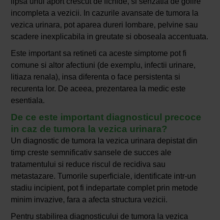
lipsa unui aport crescut de lichide, si senzatia de golire
incompleta a vezicii. In cazurile avansate de tumora la
vezica urinara, pot aparea dureri lombare, pelvine sau
scadere inexplicabila in greutate si oboseala accentuata.
Este important sa retineti ca aceste simptome pot fi
comune si altor afectiuni (de exemplu, infectii urinare,
litiaza renala), insa diferenta o face persistenta si
recurenta lor. De aceea, prezentarea la medic este
esentiala.
De ce este important diagnosticul precoce
in caz de tumora la vezica urinara?
Un diagnostic de tumora la vezica urinara depistat din
timp creste semnificativ sansele de succes ale
tratamentului si reduce riscul de recidiva sau
metastazare. Tumorile superficiale, identificate intr-un
stadiu incipient, pot fi indepartate complet prin metode
minim invazive, fara a afecta structura vezicii.
Pentru stabilirea diagnosticului de tumora la vezica