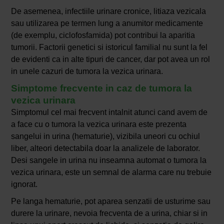
De asemenea, infectiile urinare cronice, litiaza vezicala
sau utilizarea pe termen lung a anumitor medicamente
(de exemplu, ciclofosfamida) pot contribui la aparitia
tumorii. Factorii genetici si istoricul familial nu sunt la fel
de evidenti ca in alte tipuri de cancer, dar pot avea un rol
in unele cazuri de tumora la vezica urinara.
Simptome frecvente in caz de tumora la
vezica urinara
Simptomul cel mai frecvent intalnit atunci cand avem de
a face cu o tumora la vezica urinara este prezenta
sangelui in urina (hematurie), vizibila uneori cu ochiul
liber, alteori detectabila doar la analizele de laborator.
Desi sangele in urina nu inseamna automat o tumora la
vezica urinara, este un semnal de alarma care nu trebuie
ignorat.
Pe langa hematurie, pot aparea senzatii de usturime sau
durere la urinare, nevoia frecventa de a urina, chiar si in