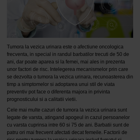
Tumora la vezica urinara este o afectiune oncologica
frecventa, in special in randul barbatilor trecuti de 50 de
ani, dar poate aparea si la femei, mai ales in prezenta
unor factori de risc. Intelegerea mecanismelor prin care
se dezvolta o tumora la vezica urinara, recunoasterea din
timp a simptomelor si adoptarea unui stil de viata
preventiv pot face o diferenta majora in privinta
prognosticului si a calitatii vietii.
Cele mai multe cazuri de tumora la vezica urinara sunt
legate de varsta, atingand apogeul in cazul persoanelor
cu varsta cuprinsa intre 60 si 75 de ani. Barbatii sunt de
patru ori mai frecvent afectati decat femeile. Factorii de
risc pentru tumora la vezica urinara includ fumatul si