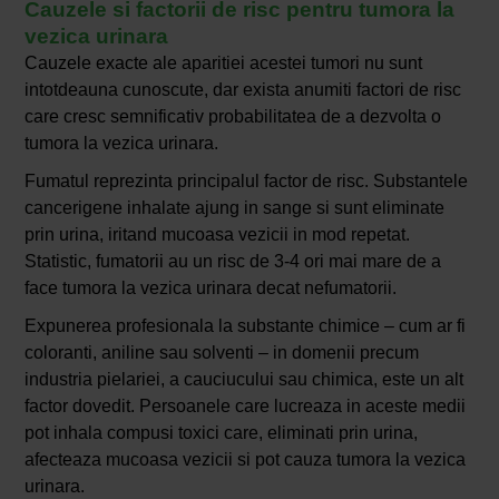
Cauzele si factorii de risc pentru tumora la
vezica urinara
Cauzele exacte ale aparitiei acestei tumori nu sunt
intotdeauna cunoscute, dar exista anumiti factori de risc
care cresc semnificativ probabilitatea de a dezvolta o
tumora la vezica urinara.
Fumatul reprezinta principalul factor de risc. Substantele
cancerigene inhalate ajung in sange si sunt eliminate
prin urina, iritand mucoasa vezicii in mod repetat.
Statistic, fumatorii au un risc de 3-4 ori mai mare de a
face tumora la vezica urinara decat nefumatorii.
Expunerea profesionala la substante chimice – cum ar fi
coloranti, aniline sau solventi – in domenii precum
industria pielariei, a cauciucului sau chimica, este un alt
factor dovedit. Persoanele care lucreaza in aceste medii
pot inhala compusi toxici care, eliminati prin urina,
afecteaza mucoasa vezicii si pot cauza tumora la vezica
urinara.