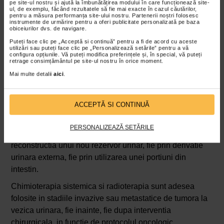
superficiala, prima optiune este rezectia transuretrala a
pe site-ul nostru și ajută la îmbunătățirea modului în care funcționează site-
ul, de exemplu, făcând rezultatele să fie mai exacte în cazul căutărilor,
tumorii (TUR-V). Aceasta se realizeaza endoscopic, fara
pentru a măsura performanța site-ului nostru. Partenerii noștri folosesc
instrumente de urmărire pentru a oferi publicitate personalizată pe baza
incizie externa, si permite eliminarea formatiunii
obiceiurilor dvs. de navigare.
tumorale.
Puteți face clic pe „Acceptă si continuă” pentru a fi de acord cu aceste
utilizări sau puteți face clic pe „Personalizează setările” pentru a vă
configura opțiunile. Vă puteți modifica preferințele și, în special, vă puteți
Pentru a preveni recidiva de tumora la vezica urinara, se
retrage consimțământul pe site-ul nostru în orice moment.
pot administra direct in vezica substante chimioterapice
Mai multe detalii
aici
.
sau imunoterapice, cum este BCG-ul, o forma atenuata
de bacterie care stimuleaza sistemul imunitar local.
ACCEPTĂ SI CONTINUĂ
In cazurile mai avansate de tumora la vezica urinara, se
poate impune cistectomia – indepartarea partiala sau
PERSONALIZEAZĂ SETĂRILE
totala a vezicii urinare. In astfel de situatii, este necesara
reconstructia unui nou rezervor urinar, fie prin derivatie
urinara externa, fie prin utilizarea unei portiuni din
intestin.
Chimioterapia sistemica si radioterapia sunt adesea
folosite in stadiile invazive sau metastatice de tumora la
vezica urinara, fie inainte, fie dupa interventia
chirurgicala, in functie de protocolul oncologic