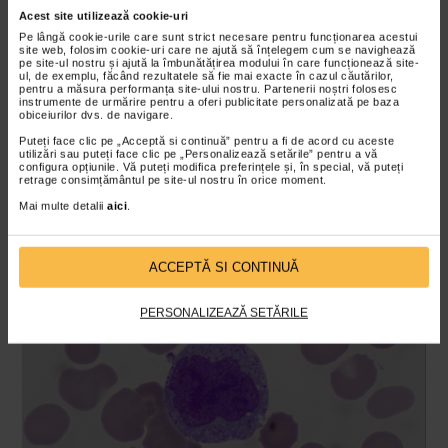
faptului ca pacientul are monocite scazute.
Acest site utilizează cookie-uri
Pe lângă cookie-urile care sunt strict necesare pentru funcționarea acestui
site web, folosim cookie-uri care ne ajută să înțelegem cum se navighează
Alte cauze
pe site-ul nostru și ajută la îmbunătățirea modului în care funcționează site-
ul, de exemplu, făcând rezultatele să fie mai exacte în cazul căutărilor,
pentru a măsura performanța site-ului nostru. Partenerii noștri folosesc
Scaderea numarului de monocite sub intervalul de valori
instrumente de urmărire pentru a oferi publicitate personalizată pe baza
obiceiurilor dvs. de navigare.
normale (monocite scazute) poate aparea si in:
Puteți face clic pe „Acceptă si continuă” pentru a fi de acord cu aceste
hemodializa;
utilizări sau puteți face clic pe „Personalizează setările” pentru a vă
configura opțiunile. Vă puteți modifica preferințele și, în special, vă puteți
rezectii intestinale extinse;
retrage consimțământul pe site-ul nostru în orice moment.
imunodeficiente severe;
Mai multe detalii
aici
.
malnutritie;
infectii virale severe.
ACCEPTĂ SI CONTINUĂ
PERSONALIZEAZĂ SETĂRILE