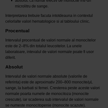
absolut: ca numar efectiv de monocite intr-un
microlitru de sange.
Interpretarea trebuie facuta intotdeauna in contextul
celorlalte valori hematologice si al tabloului clinic.
Procentual
Intervalul procentual de valori normale al monocitelor
este de 2–8% din totalul leucoitelor. La unele
laboratoare, intevalul de valori normale poate fi usor
diferit.
Absolut
Intervalul de valori normale absolute (valorile de
referinta) este de aproximativ 200–800 monocite/μL
sange, la barbati si femei. Cresterea peste aceste valori
normale poarta numele de monocitoza (monocite
crescute), iar scaderea sub intervalul de valori normale
se numeste monocitopenie (monocite scazute).