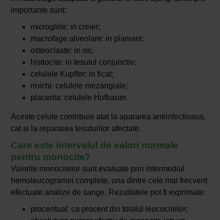
importante sunt:
microgliile: in creier;
macrofage alveolare: in plamani;
osteoclaste: in os;
histiocite: in tesutul conjunctiv;
celulele Kupffer: in ficat;
rinichi: celulele mezangiale;
placenta: celulele Hofbauer.
Aceste celule contribuie atat la apararea antiinfectioasa,
cat si la repararea tesuturilor afectate.
Care este intervalul de valori normale
pentru monocite?
Valorile monocitelor sunt evaluate prin intermediul
hemoleucogramei complete, una dintre cele mai frecvent
efectuate analize de sange. Rezultatele pot fi exprimate:
procentual: ca procent din totalul leucocitelor;