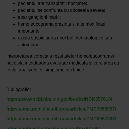
pacientul are transpiratii nocturne;
pacientul se confrunta cu oboseala severa;
apar ganglioni mariti;
hemoleucograma prezinta si alte modificari
importante;
exista suspiciunea unei boli hematologice sau
autoimune.
Interpretarea corecta a rezultatelor hemoleucogramei
necesita intotdeauna evaluare medicala si corelarea cu
restul analizelor si simptomelor clinice.
Bibliografie:
https://www.ncbi.nlm.nih.gov/books/NBK557618/
https://pmc.ncbi.nlm.nih.gov/articles/PMC3956957/
https://pmc.ncbi.nlm.nih.gov/articles/PMC8057007/
https://pubmed.ncbi.nlm.nih.gov/35741108/