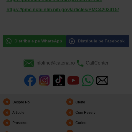
https://pmc.ncbi.nlm.nih.gov/articles/PMC4203415/
Distribuie pe WhatsApp
Distribuie pe Facebook
infoline@catena.ro
CallCenter
Despre Noi
Oferte
Articole
Cum Rezerv
Prospecte
Cariere