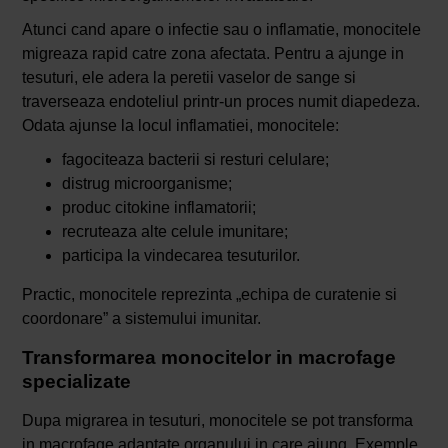
Atunci cand apare o infectie sau o inflamatie, monocitele
migreaza rapid catre zona afectata. Pentru a ajunge in
tesuturi, ele adera la peretii vaselor de sange si
traverseaza endoteliul printr-un proces numit diapedeza.
Odata ajunse la locul inflamatiei, monocitele:
fagociteaza bacterii si resturi celulare;
distrug microorganisme;
produc citokine inflamatorii;
recruteaza alte celule imunitare;
participa la vindecarea tesuturilor.
Practic, monocitele reprezinta „echipa de curatenie si
coordonare” a sistemului imunitar.
Transformarea monocitelor in macrofage
specializate
Dupa migrarea in tesuturi, monocitele se pot transforma
in macrofage adaptate organului in care ajung. Exemple