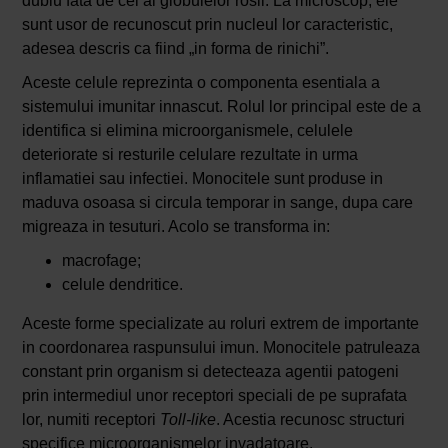
dublu fata de cel al globulelor rosii. La microscop, ele
sunt usor de recunoscut prin nucleul lor caracteristic,
adesea descris ca fiind „in forma de rinichi”.
Aceste celule reprezinta o componenta esentiala a
sistemului imunitar innascut. Rolul lor principal este de a
identifica si elimina microorganismele, celulele
deteriorate si resturile celulare rezultate in urma
inflamatiei sau infectiei. Monocitele sunt produse in
maduva osoasa si circula temporar in sange, dupa care
migreaza in tesuturi. Acolo se transforma in:
macrofage;
celule dendritice.
Aceste forme specializate au roluri extrem de importante
in coordonarea raspunsului imun. Monocitele patruleaza
constant prin organism si detecteaza agentii patogeni
prin intermediul unor receptori speciali de pe suprafata
lor, numiti receptori
Toll-like
. Acestia recunosc structuri
specifice microorganismelor invadatoare.