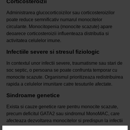
Corticosteroizii
Administrarea glucocorticoizilor sau corticosteroizilor
poate reduce semnificativ numarul monocitelor
circulante. Monocitopenia (monocite scazute) apare
deoarece corticosteroizii influenteaza distributia si
activitatea celulelor imune.
Infectiile severe si stresul fiziologic
In contextul unor infectii severe, traumatisme sau stari de
soc septic, o persoana se poate confrunta temporar cu
monocite scazute. Organismul prioritizeaza redistribuirea
rapida a celulelor imunitare catre tesuturile afectate.
Sindroame genetice
Exista si cauze genetice rare pentru monocite scazute,
precum deficitul GATA2 sau sindromul MonoMAC, care
afecteaza dezvoltarea monocitelor si predispun la infectii
severe. Riscul de infectii creste, de altfel, si din cauza