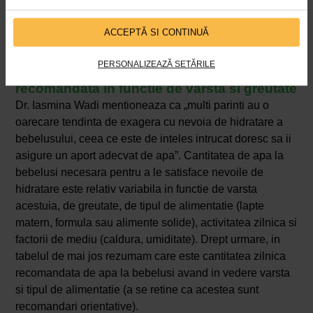
ACCEPTĂ SI CONTINUĂ
PERSONALIZEAZĂ SETĂRILE
Apa la bebelusi – cantitate zilnica
recomandata in functie de varsta si greutate
Dr. Iasmina Wadi mentioneaza ca „multi parinti au o
oarecare tendinta de exagera cu nevoia de hidratare a
bebelusului, ceea ce este de inteles intrucat doresc sa ii
asigure un aport adecvat de apa”. Cantitatea de apa la
bebelusi necesara pentru a le satisface nevoile de
hidratare este relativ variabila in functie de varsta
acestuia, de greutate, de tipul de alimentatie (lapte
matern, formula sau alimente solide), activitatea zilnica si
factorii de mediu (caldura, umiditate). Drept urmare, in
tabelul de mai jos rezumam care este cantitatea zilnica
recomandata de apa la bebelusi avand in vedere varsta
si tipul de alimentatie (a se retine ca acestea sunt
recomandari orientative).