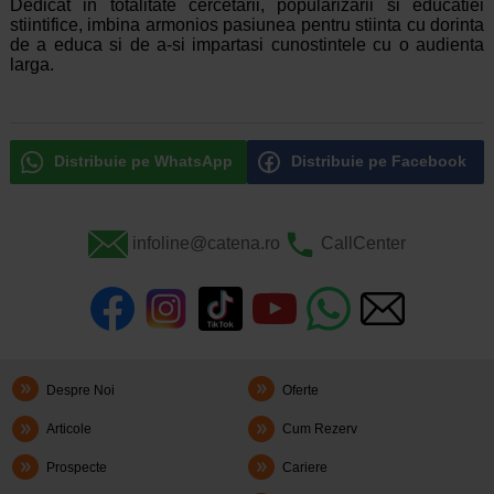
Dedicat in totalitate cercetarii, popularizarii si educatiei
stiintifice, imbina armonios pasiunea pentru stiinta cu dorinta
de a educa si de a-si impartasi cunostintele cu o audienta
larga.
Distribuie pe WhatsApp
Distribuie pe Facebook
infoline@catena.ro
CallCenter
Despre Noi
Oferte
Articole
Cum Rezerv
Prospecte
Cariere