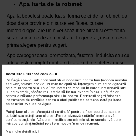
Apa fiarta de la robinet
Apa la bebelusi poate lua si forma celei de la robinet, dar
doar daca provine din surse verificate, curate
microbiologic, are un nivel scazut de nitrati si este fiarta
si racita inainte de administrare. In general, insa, nu este
prima alegere pentru sugari.
Apa carbogazoasa, aromatizata, fructata, indulcita sau cu
aditivi este complet contraindicata si, bineinteles, nu se
recomanda a fi administrata in primul an de viata.
Acest site utilizează cookie-uri
Pe lângă cookie-urile care sunt strict necesare pentru funcționarea acestui
site web, folosim cookie-uri care ne ajută să înțelegem cum se navighează
pe site-ul nostru și ajută la îmbunătățirea modului în care funcționează site-
ul, de exemplu, făcând rezultatele să fie mai exacte în cazul căutărilor,
pentru a măsura performanța site-ului nostru. Partenerii noștri folosesc
instrumente de urmărire pentru a oferi publicitate personalizată pe baza
obiceiurilor dvs. de navigare.
Puteți face clic pe „Acceptă si continuă” pentru a fi de acord cu aceste
utilizări sau puteți face clic pe „Personalizează setările” pentru a vă
configura opțiunile. Vă puteți modifica preferințele și, în special, vă puteți
retrage consimțământul pe site-ul nostru în orice moment.
Mai multe detalii
aici
.