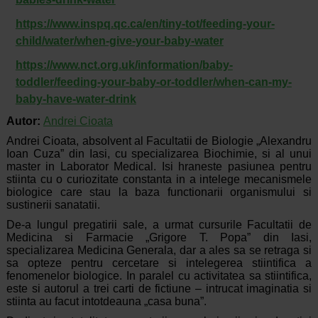
https://www.inspq.qc.ca/en/tiny-tot/feeding-your-
child/water/when-give-your-baby-water
https://www.nct.org.uk/information/baby-
toddler/feeding-your-baby-or-toddler/when-can-my-
baby-have-water-drink
Autor:
Andrei Cioata
Andrei Cioata, absolvent al Facultatii de Biologie „Alexandru
Ioan Cuza” din Iasi, cu specializarea Biochimie, si al unui
master in Laborator Medical. Isi hraneste pasiunea pentru
stiinta cu o curiozitate constanta in a intelege mecanismele
biologice care stau la baza functionarii organismului si
sustinerii sanatatii.
De-a lungul pregatirii sale, a urmat cursurile Facultatii de
Medicina si Farmacie „Grigore T. Popa” din Iasi,
specializarea Medicina Generala, dar a ales sa se retraga si
sa opteze pentru cercetare si intelegerea stiintifica a
fenomenelor biologice. In paralel cu activitatea sa stiintifica,
este si autorul a trei carti de fictiune – intrucat imaginatia si
stiinta au facut intotdeauna „casa buna”.