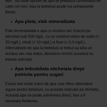
bea”. Nu toate tipurile de apa se preteaza consumului de
catre cei mici. Apa la bebelusi poate lua urmatoarele
forme:
Apa plata, slab mineralizata
Este recomandata o apa cu reziduu sec (inscris pe
eticheta) sub 500 mg/L, cu un continut redus de sodiu (<
20 mg/L), nitrati (< 10 mg/L) si fluor (< 0,3 mg/L).
Alternativele de apa la bebelusi ar trebui sa aiba un
reziduu sec mai redus, deoarece rinichii acestora nu
trebuie solicitati.
Apa imbuteliata etichetata drept
potrivita pentru sugari
Exista mai multe marci de apa care ofera alternative
sigure pentru bebelusi, cu aceasta indicatie pe eticheta.
Aceasta apa se poate administra direct, fara a fi
necesara fierberea.