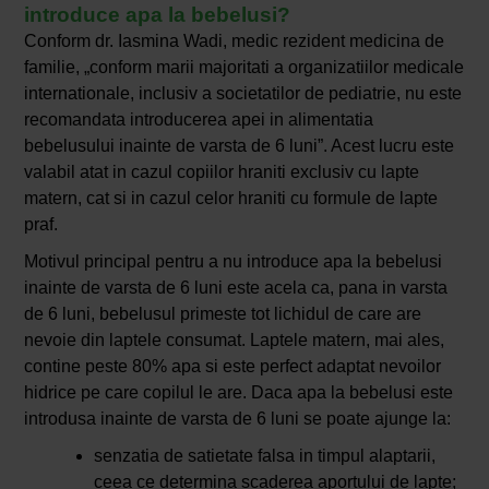
introduce apa la bebelusi?
Conform dr. Iasmina Wadi, medic rezident medicina de
familie, „conform marii majoritati a organizatiilor medicale
internationale, inclusiv a societatilor de pediatrie, nu este
recomandata introducerea apei in alimentatia
bebelusului inainte de varsta de 6 luni”. Acest lucru este
valabil atat in cazul copiilor hraniti exclusiv cu lapte
matern, cat si in cazul celor hraniti cu formule de lapte
praf.
Motivul principal pentru a nu introduce apa la bebelusi
inainte de varsta de 6 luni este acela ca, pana in varsta
de 6 luni, bebelusul primeste tot lichidul de care are
nevoie din laptele consumat. Laptele matern, mai ales,
contine peste 80% apa si este perfect adaptat nevoilor
hidrice pe care copilul le are. Daca apa la bebelusi este
introdusa inainte de varsta de 6 luni se poate ajunge la:
senzatia de satietate falsa in timpul alaptarii,
ceea ce determina scaderea aportului de lapte;