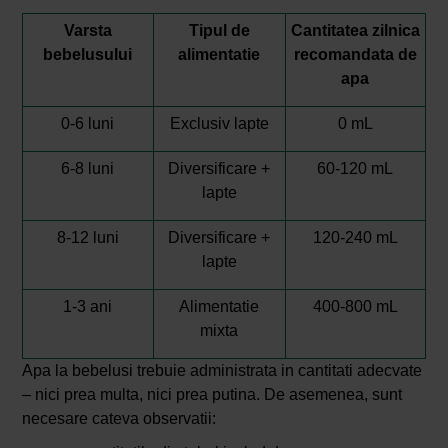
Varsta
Tipul de
Cantitatea zilnica
bebelusului
alimentatie
recomandata de
apa
0-6 luni
Exclusiv lapte
0 mL
6-8 luni
Diversificare +
60-120 mL
lapte
8-12 luni
Diversificare +
120-240 mL
lapte
1-3 ani
Alimentatie
400-800 mL
mixta
Apa la bebelusi trebuie administrata in cantitati adecvate
– nici prea multa, nici prea putina. De asemenea, sunt
necesare cateva observatii: