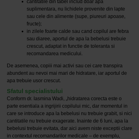
cantitatile din tabel includ doar apa
suplimentara, nu lichidele provenite din lapte
sau cele din alimente (supe, piureuri apoase,
fructe);
in zilele foarte calde sau cand copilul are febra
sau diaree, aportul de apa la bebelusi trebuie
crescut, adaptat in functie de toleranta si
recomandarea medicului.
De asemenea, copiii mai activi sau cei care transpira
abundent au nevoi mai mari de hidratare, iar aportul de
apa trebuie usor crescut.
Sfatul specialistului
Conform dr. Iasmina Wadi, „hidratarea corecta este o
parte esentiala a ingrijirii copilului mic, dar momentul in
care se introduce apa la bebelusi nu trebuie grabit, si nici
cantitatile nu trebuie exagerate. Inainte de 6 luni, apa la
bebelusi trebuie evitata, dar aici avem niste exceptii clare
in contextul recomandarilor medicale – de exemplu,