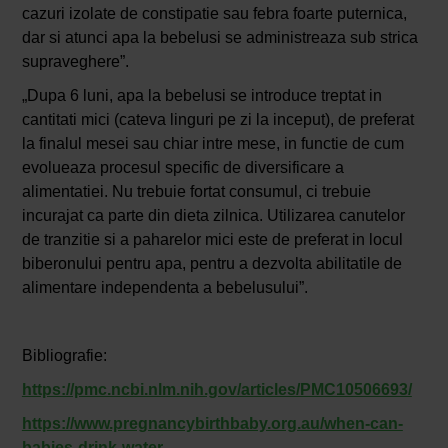
cazuri izolate de constipatie sau febra foarte puternica,
dar si atunci apa la bebelusi se administreaza sub strica
supraveghere”.
„Dupa 6 luni, apa la bebelusi se introduce treptat in
cantitati mici (cateva linguri pe zi la inceput), de preferat
la finalul mesei sau chiar intre mese, in functie de cum
evolueaza procesul specific de diversificare a
alimentatiei. Nu trebuie fortat consumul, ci trebuie
incurajat ca parte din dieta zilnica. Utilizarea canutelor
de tranzitie si a paharelor mici este de preferat in locul
biberonului pentru apa, pentru a dezvolta abilitatile de
alimentare independenta a bebelusului”.
Bibliografie:
https://pmc.ncbi.nlm.nih.gov/articles/PMC10506693/
https://www.pregnancybirthbaby.org.au/when-can-
babies-drink-water