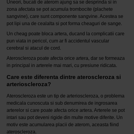
Uneori, bucati de aterom ajung sa se desprinda si in
zona afectata se pot acumula trombocite (plachete
sangvine), care sunt componente sangvine. Acestea se
pot lipi una de cealalta si pot forma cheaguri de sange.
Un cheag poate bloca artera, ducand la complicatii care
pun viata in pericol, cum ar fi accidentul vascular
cerebral si atacul de cord.
Ateroscleroza poate afecta orice artera, dar se formeaza
in principal in arterele mai mari, cu presiune ridicata.
Care este diferenta dintre ateroscleroza si
arterioscleroza?
Ateroscleroza este un tip de arterioscleroza, o problema
medicala cunoscuta si sub denumirea de ingrosarea
arterelor si care poate afecta orice artera. Arterele se pot
intari sau pot deveni rigide din multe motive diferite. Un
motiv este acumularea placii de aterom, aceasta fiind
ateroscleroza.