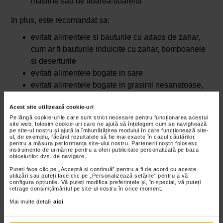
masline sau de floarea-soarelui
In plus, este recomandat sa:
evitati alimentele si bauturile cu adaos de zahar,
cum ar fi bauturile indulcite cu zahar, bomboanele
si deserturile
evitati alimentele bogate in sare
evitati alimentele bogate in grasimi nesanatoase,
cum ar fi grasimile trans
Acest site utilizează cookie-uri
Pe lângă cookie-urile care sunt strict necesare pentru funcționarea acestui
site web, folosim cookie-uri care ne ajută să înțelegem cum se navighează
pe site-ul nostru și ajută la îmbunătățirea modului în care funcționează site-
ul, de exemplu, făcând rezultatele să fie mai exacte în cazul căutărilor,
pentru a măsura performanța site-ului nostru. Partenerii noștri folosesc
instrumente de urmărire pentru a oferi publicitate personalizată pe baza
obiceiurilor dvs. de navigare.
Puteți face clic pe „Acceptă si continuă” pentru a fi de acord cu aceste
utilizări sau puteți face clic pe „Personalizează setările” pentru a vă
configura opțiunile. Vă puteți modifica preferințele și, în special, vă puteți
retrage consimțământul pe site-ul nostru în orice moment.
Mai multe detalii
aici
.