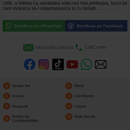
citite, a inteles ca sanatatea este cea mai pretioasa, lucru pe
care incearca sa-l impartaseasca si cu ceilalti.
Distribuie pe WhatsApp
Distribuie pe Facebook
infoline@catena.ro
CallCenter
Despre Noi
Oferte
Articole
Cum Rezerv
Prospecte
Cariere
Politica De
Toate Marcile
Confidentialitate