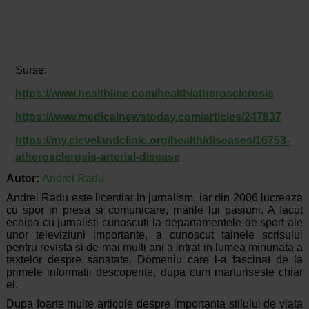
Surse:
https://www.healthline.com/health/atherosclerosis
https://www.medicalnewstoday.com/articles/247837
https://my.clevelandclinic.org/health/diseases/16753-
atherosclerosis-arterial-disease
Autor:
Andrei Radu
Andrei Radu este licentiat in jurnalism, iar din 2006 lucreaza
cu spor in presa si comunicare, marile lui pasiuni. A facut
echipa cu jurnalisti cunoscuti la departamentele de sport ale
unor televiziuni importante, a cunoscut tainele scrisului
pentru revista si de mai multi ani a intrat in lumea minunata a
textelor despre sanatate. Domeniu care l-a fascinat de la
primele informatii descoperite, dupa cum marturiseste chiar
el.
Dupa foarte multe articole despre importanta stilului de viata