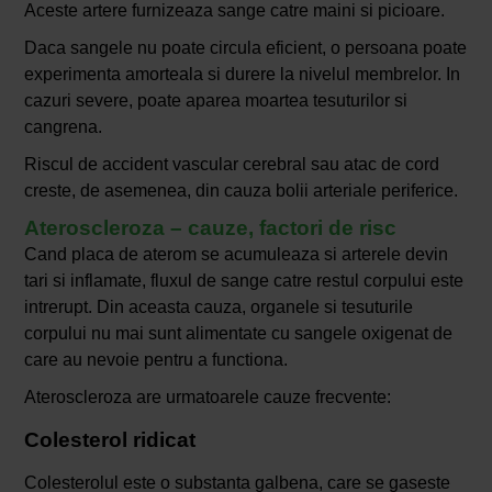
Aceste artere furnizeaza sange catre maini si picioare.
Daca sangele nu poate circula eficient, o persoana poate
experimenta amorteala si durere la nivelul membrelor. In
cazuri severe, poate aparea moartea tesuturilor si
cangrena.
Riscul de accident vascular cerebral sau atac de cord
creste, de asemenea, din cauza bolii arteriale periferice.
Ateroscleroza – cauze, factori de risc
Cand placa de aterom se acumuleaza si arterele devin
tari si inflamate, fluxul de sange catre restul corpului este
intrerupt. Din aceasta cauza, organele si tesuturile
corpului nu mai sunt alimentate cu sangele oxigenat de
care au nevoie pentru a functiona.
Ateroscleroza are urmatoarele cauze frecvente:
Colesterol ridicat
Colesterolul este o substanta galbena, care se gaseste