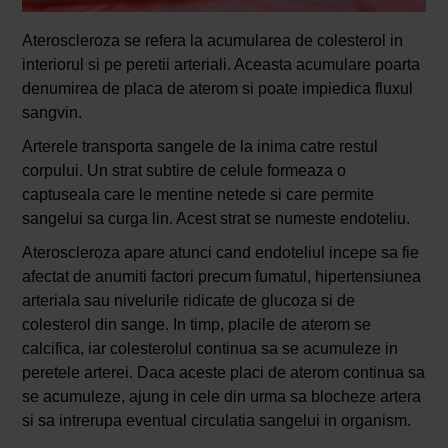
Ateroscleroza se refera la acumularea de colesterol in
interiorul si pe peretii arteriali. Aceasta acumulare poarta
denumirea de placa de aterom si poate impiedica fluxul
sangvin.
Arterele transporta sangele de la inima catre restul
corpului. Un strat subtire de celule formeaza o
captuseala care le mentine netede si care permite
sangelui sa curga lin. Acest strat se numeste endoteliu.
Ateroscleroza apare atunci cand endoteliul incepe sa fie
afectat de anumiti factori precum fumatul, hipertensiunea
arteriala sau nivelurile ridicate de glucoza si de
colesterol din sange. In timp, placile de aterom se
calcifica, iar colesterolul continua sa se acumuleze in
peretele arterei. Daca aceste placi de aterom continua sa
se acumuleze, ajung in cele din urma sa blocheze artera
si sa intrerupa eventual circulatia sangelui in organism.