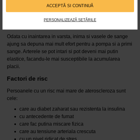
ACCEPTĂ SI CONTINUĂ
PERSONALIZEAZĂ SETĂRILE
Inaintarea in varsta
Odata cu inaintarea in varsta, inima si vasele de sange
ajung sa depuna mai mult efort pentru a pompa si a primi
sange. Arterele se pot intari si pot deveni mai putin
elastice, facandu-le mai susceptibile la acumularea
placii.
Factori de risc
Persoanele cu un risc mai mare de ateroscleroza sunt
cele:
care au diabet zaharat sau rezistenta la insulina
cu antecedente de fumat
care fac putina miscare fizica
care au tensiune arteriala crescuta
cu un nivel ridicat de stres