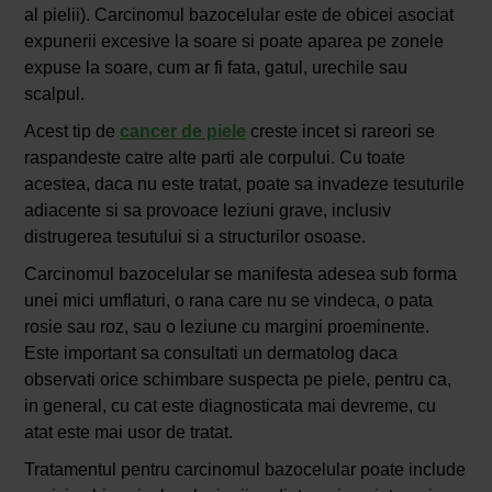
al pielii). Carcinomul bazocelular este de obicei asociat
expunerii excesive la soare si poate aparea pe zonele
expuse la soare, cum ar fi fata, gatul, urechile sau
scalpul.
Acest tip de
cancer de piele
creste incet si rareori se
raspandeste catre alte parti ale corpului. Cu toate
acestea, daca nu este tratat, poate sa invadeze tesuturile
adiacente si sa provoace leziuni grave, inclusiv
distrugerea tesutului si a structurilor osoase.
Carcinomul bazocelular se manifesta adesea sub forma
unei mici umflaturi, o rana care nu se vindeca, o pata
rosie sau roz, sau o leziune cu margini proeminente.
Este important sa consultati un dermatolog daca
observati orice schimbare suspecta pe piele, pentru ca,
in general, cu cat este diagnosticata mai devreme, cu
atat este mai usor de tratat.
Tratamentul pentru carcinomul bazocelular poate include