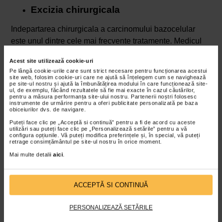
Excizia chirurgicala
Indepartarea chirurgicala a carcinomului bazocelular
este unul dintre cele mai frecvente tratamente. Medicul
indeparteaza complet leziunea si o mica margine de
Acest site utilizează cookie-uri
tesut sanatos din jur, pentru a asigura eliminarea
Pe lângă cookie-urile care sunt strict necesare pentru funcționarea acestui
completa a celulelor canceroase.
site web, folosim cookie-uri care ne ajută să înțelegem cum se navighează
pe site-ul nostru și ajută la îmbunătățirea modului în care funcționează site-
ul, de exemplu, făcând rezultatele să fie mai exacte în cazul căutărilor,
Chirurgia Mohs
pentru a măsura performanța site-ului nostru. Partenerii noștri folosesc
instrumente de urmărire pentru a oferi publicitate personalizată pe baza
obiceiurilor dvs. de navigare.
Aceasta procedura chirurgicala specializata implica
Puteți face clic pe „Acceptă si continuă” pentru a fi de acord cu aceste
indepartarea progresiva si examinarea microscopica a
utilizări sau puteți face clic pe „Personalizează setările” pentru a vă
configura opțiunile. Vă puteți modifica preferințele și, în special, vă puteți
straturilor succesive de tesut in timpul operatiei, pana
retrage consimțământul pe site-ul nostru în orice moment.
cand nu mai sunt detectate celule canceroase. Este
Mai multe detalii
aici
.
folosita in special pentru leziunile mari, complicate sau
localizate in zone sensibile sau usor vizibile.
ACCEPTĂ SI CONTINUĂ
Radioterapia
PERSONALIZEAZĂ SETĂRILE
Presupune utilizarea radiatiilor ionizante pentru a