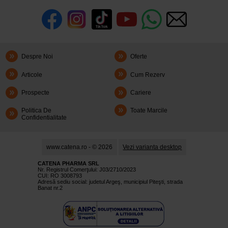
Despre Noi
Oferte
Articole
Cum Rezerv
Prospecte
Cariere
Politica De
Toate Marcile
Confidentialitate
www.catena.ro - © 2026
Vezi varianta desktop
CATENA PHARMA SRL
Nr. Registrul Comerţului: J03/2710/2023
CUI: RO 3008793
Adresă sediu social: judetul Argeş, municipiul Piteşti, strada
Banat nr.2