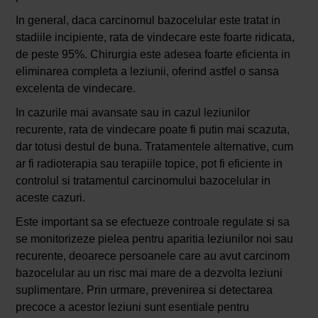
In general, daca carcinomul bazocelular este tratat in
stadiile incipiente, rata de vindecare este foarte ridicata,
de peste 95%. Chirurgia este adesea foarte eficienta in
eliminarea completa a leziunii, oferind astfel o sansa
excelenta de vindecare.
In cazurile mai avansate sau in cazul leziunilor
recurente, rata de vindecare poate fi putin mai scazuta,
dar totusi destul de buna. Tratamentele alternative, cum
ar fi radioterapia sau terapiile topice, pot fi eficiente in
controlul si tratamentul carcinomului bazocelular in
aceste cazuri.
Este important sa se efectueze controale regulate si sa
se monitorizeze pielea pentru aparitia leziunilor noi sau
recurente, deoarece persoanele care au avut carcinom
bazocelular au un risc mai mare de a dezvolta leziuni
suplimentare. Prin urmare, prevenirea si detectarea
precoce a acestor leziuni sunt esentiale pentru