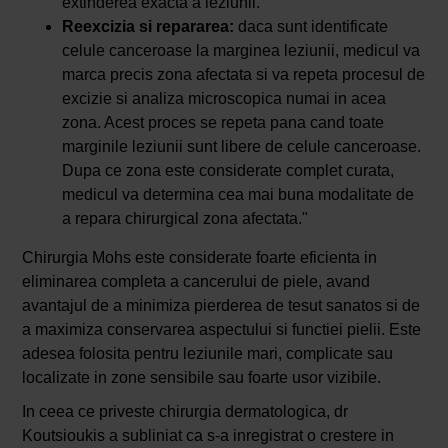
extinderea exacta a leziunii.
Reexcizia si repararea:
daca sunt identificate
celule canceroase la marginea leziunii, medicul va
marca precis zona afectata si va repeta procesul de
excizie si analiza microscopica numai in acea
zona. Acest proces se repeta pana cand toate
marginile leziunii sunt libere de celule canceroase.
Dupa ce zona este considerate complet curata,
medicul va determina cea mai buna modalitate de
a repara chirurgical zona afectata."
Chirurgia Mohs este considerate foarte eficienta in
eliminarea completa a cancerului de piele, avand
avantajul de a minimiza pierderea de tesut sanatos si de
a maximiza conservarea aspectului si functiei pielii. Este
adesea folosita pentru leziunile mari, complicate sau
localizate in zone sensibile sau foarte usor vizibile.
In ceea ce priveste chirurgia dermatologica, dr
Koutsioukis a subliniat ca s-a inregistrat o crestere in