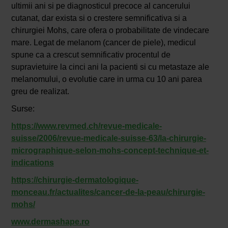
ultimii ani si pe diagnosticul precoce al cancerului
cutanat, dar exista si o crestere semnificativa si a
chirurgiei Mohs, care ofera o probabilitate de vindecare
mare. Legat de melanom (cancer de piele), medicul
spune ca a crescut semnificativ procentul de
supravietuire la cinci ani la pacienti si cu metastaze ale
melanomului, o evolutie care in urma cu 10 ani parea
greu de realizat.
Surse:
https://www.revmed.ch/revue-medicale-
suisse/2006/revue-medicale-suisse-63/la-chirurgie-
micrographique-selon-mohs-concept-technique-et-
indications
https://chirurgie-dermatologique-
monceau.fr/actualites/cancer-de-la-peau/chirurgie-
mohs/
www.dermashape.ro