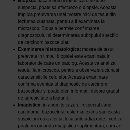
Biopsia:
daca medicul identifica o leziune
suspecta, poate sa efectueze o biopsie. Aceasta
implica prelevarea unei mostre mici de tesut din
leziunea cutanata, pentru a fi examinata la
microscop. Biopsia permite confirmarea
diagnosticului si determinarea subtipului specific
de carcinom bazocelular.
Examinarea histopatologica:
mostra de tesut
prelevata in timpul biopsiei este examinata in
laborator de catre un patolog. Acesta va analiza
tesutul la microscop, pentru a observa structura si
caracteristicile celulelor. Aceasta examinare
confirma eventualul diagnostic de carcinom
bazocelular si poate oferi informatii despre gradul
de agresivitate a leziunii.
Imagistica:
in anumite cazuri, in special cand
carcinomul bazocelular este mai extins sau exista
suspiciuni ca a afectat tesuturile adiacente, medicul
poate recomanda imagistica suplimentara, cum ar fi