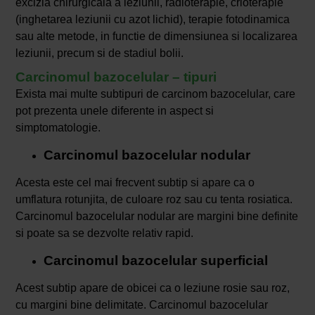
excizia chirurgicala a leziunii, radioterapie, crioterapie
(inghetarea leziunii cu azot lichid), terapie fotodinamica
sau alte metode, in functie de dimensiunea si localizarea
leziunii, precum si de stadiul bolii.
Carcinomul bazocelular – tipuri
Exista mai multe subtipuri de carcinom bazocelular, care
pot prezenta unele diferente in aspect si
simptomatologie.
Carcinomul bazocelular nodular
Acesta este cel mai frecvent subtip si apare ca o
umflatura rotunjita, de culoare roz sau cu tenta rosiatica.
Carcinomul bazocelular nodular are margini bine definite
si poate sa se dezvolte relativ rapid.
Carcinomul bazocelular superficial
Acest subtip apare de obicei ca o leziune rosie sau roz,
cu margini bine delimitate. Carcinomul bazocelular