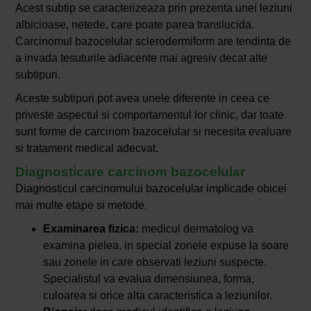
Acest subtip se caracterizeaza prin prezenta unei leziuni
albicioase, netede, care poate parea translucida.
Carcinomul bazocelular sclerodermiform are tendinta de
a invada tesuturile adiacente mai agresiv decat alte
subtipuri.
Aceste subtipuri pot avea unele diferente in ceea ce
priveste aspectul si comportamentul lor clinic, dar toate
sunt forme de carcinom bazocelular si necesita evaluare
si tratament medical adecvat.
Diagnosticare carcinom bazocelular
Diagnosticul carcinomului bazocelular implicade obicei
mai multe etape si metode.
Examinarea fizica:
medicul dermatolog va
examina pielea, in special zonele expuse la soare
sau zonele in care observati leziuni suspecte.
Specialistul va evalua dimensiunea, forma,
culoarea si orice alta caracteristica a leziunilor.