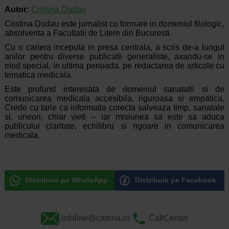
Autor:
Cristina Dudau
Cristina Dudau este jurnalist cu formare in domeniul filologic,
absolventa a Facultatii de Litere din Bucuresti.
Cu o cariera inceputa in presa centrala, a scris de-a lungul
anilor pentru diverse publicatii generaliste, axandu-se in
mod special, in ultima perioada, pe redactarea de articole cu
tematica medicala.
Este profund interesata de domeniul sanatatii si de
comunicarea medicala accesibila, riguroasa si empatica.
Crede cu tarie ca informatia corecta salveaza timp, sanatate
si, uneori, chiar vieti – iar misiunea sa este sa aduca
publicului claritate, echilibru si rigoare in comunicarea
medicala.
Distribuie pe WhatsApp
Distribuie pe Facebook
infoline@catena.ro
CallCenter