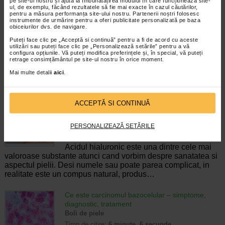
pe site-ul nostru și ajută la îmbunătățirea modului în care funcționează site-
Eczema mainilor: cand apare, cum o
ul, de exemplu, făcând rezultatele să fie mai exacte în cazul căutărilor,
recunoasteti si cum o puteti trata
pentru a măsura performanța site-ului nostru. Partenerii noștri folosesc
instrumente de urmărire pentru a oferi publicitate personalizată pe baza
Boli de piele
obiceiurilor dvs. de navigare.
Timp de citire:
6 minute, 33 secunde
Puteți face clic pe „Acceptă si continuă” pentru a fi de acord cu aceste
15 octombrie 2025
utilizări sau puteți face clic pe „Personalizează setările” pentru a vă
Eczema mainilor, cunoscuta si sub
configura opțiunile. Vă puteți modifica preferințele și, în special, vă puteți
denumirea de dermatita de contact sau dermatita
retrage consimțământul pe site-ul nostru în orice moment.
eczematoasa, reprezinta o afectiune inflamatorie cronica a
Mai multe detalii
aici
.
pielii, care se manifesta prin pete rosii, uscaciune, fisuri,…
Acid hialuronic in ingrijirea pielii. Sfaturi si
ACCEPTĂ SI CONTINUĂ
recomandari
Ingrijirea tenului
PERSONALIZEAZĂ SETĂRILE
Timp de citire:
6 minute, 44 secunde
31 martie 2026
Acidul hialuronic este una dintre cele mai
valoroase substante atunci cand vorbim despre sanatatea si
aspectul pielii. Desi numele sau poate parea complicat, in
realitate este un compus natural, produs…
Ce este carcinomul bazocelular – simptome,
diagnostic, tratament
Boli de piele
Timp de citire:
6 minute, 6 secunde