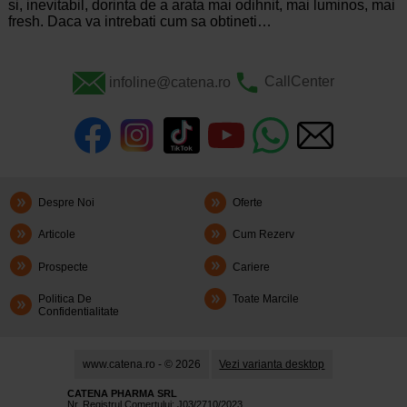
si, inevitabil, dorinta de a arata mai odihnit, mai luminos, mai
fresh. Daca va intrebati cum sa obtineti…
infoline@catena.ro
CallCenter
Despre Noi
Oferte
Articole
Cum Rezerv
Prospecte
Cariere
Politica De
Toate Marcile
Confidentialitate
www.catena.ro - © 2026
Vezi varianta desktop
CATENA PHARMA SRL
Nr. Registrul Comerţului: J03/2710/2023