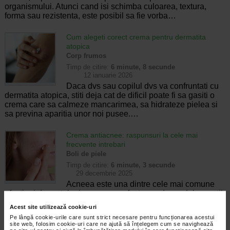
organismului. Atunci cand isi schimba culoarea, textura,
forma sau rezistenta, este posibil sa fie vorba…
Cum alegeti corect crema pentru dermatita
atopica
Corp frumos
Timp de citire:
6 minute, 8 secunde
12 ianuarie 2026
Daca dvs sau copilul dvs va confruntati cu
dermatita atopica, stiti deja cat de dificil poate fi sa gasiti o
crema care sa calmeze mancarimea, sa hidrateze pielea si
sa previna aparitia unor noi pusee.…
Crema antiacnee: raspunsuri la cele mai
frecvente intrebari
Boli de piele
Timp de citire:
6 minute, 3 secunde
29 decembrie 2025
Acneea este una dintre cele mai comune
afectiuni dermatologice, care nu afecteaza doar adolescentii,
ci si adultii. Desi poate parea o problema pur estetica,
Acest site utilizează cookie-uri
impactul emotional si psihologic al acneei…
Pe lângă cookie-urile care sunt strict necesare pentru funcționarea acestui
site web, folosim cookie-uri care ne ajută să înțelegem cum se navighează