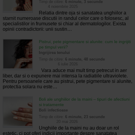
Timp de citire:
6 minute, 3 secunde
4 noiembrie 2025
Relatia dintre oja si sanatatea unghiilor a
starnit numeroase discutii in randul celor care o folosesc, al
specialistilor in frumusete si chiar al dermatologilor. Exista
opinii contradictorii: unii sustin…
Pistrui, pete pigmentare si alunite: cum le ingrijiti
pe timpul verii?
Ingrijirea tenului
Timp de citire:
6 minute, 48 secunde
6 iulie 2026
Vara aduce mai mult timp petrecut in aer
liber, dar si o expunere mai intensa la radiatiile ultraviolete.
Pentru persoanele care au pistrui, pete pigmentare si alunite,
protectia solara nu este…
Boli ale unghiilor de la maini – tipuri de afectiuni
si tratamente
Boli infectioase
Timp de citire:
6 minute, 23 secunde
20 mai 2026
Unghiile de la maini nu au doar un rol
estetic, ci pot oferi indicii importante despre sanatatea