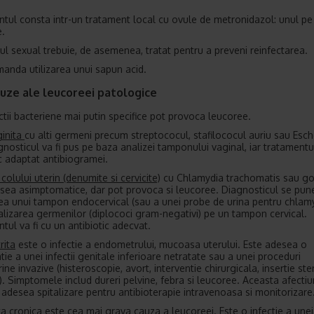
tul consta intr-un tratament local cu ovule de metronidazol: unul pe 
e.
ul sexual trebuie, de asemenea, tratat pentru a preveni reinfectarea.
anda utilizarea unui sapun acid.
uze ale leucoreei patologice
ectii bacteriene mai putin specifice pot provoca leucoree.
inita
cu alti germeni precum streptococul, stafilococul auriu sau Esch
gnosticul va fi pus pe baza analizei tamponului vaginal, iar tratamentul
ic adaptat antibiogramei.
e colului uterin (denumite si cervicite)
cu Chlamydia trachomatis sau g
sea asimptomatice, dar pot provoca si leucoree. Diagnosticul se pune
ea unui tampon endocervical (sau a unei probe de urina pentru chlamy
ualizarea germenilor (diplococi gram-negativi) pe un tampon cervical.
tul va fi cu un antibiotic adecvat.
rita
este o infectie a endometrului, mucoasa uterului. Este adesea o
ie a unei infectii genitale inferioare netratate sau a unei proceduri
ne invazive (histeroscopie, avort, interventie chirurgicala, insertie ster
j). Simptomele includ dureri pelvine, febra si leucoree. Aceasta afecti
 adesea spitalizare pentru antibioterapie intravenoasa si monitorizare
ta
cronica este cea mai grava cauza a leucoreei. Este o infectie a une