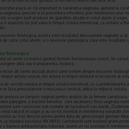
, de la lichida la usor groasa, cu un miros neutru sau usor acid.
secretie joaca un rol important in sanatatea vaginala, ajutand la cura
ea vaginului, precum si la prevenirea infectiilor, prin mentinerea unui m
ste scurgeri sunt produse de glandele situate in colul uterin si vagin, 
a si aspectul lor pot varia in timpul ciclului menstrual, ca urmare a fluc
le.
leucoree fiziologica, acesta este rezultatul descuamarii vaginale si al 
 de catre colul uterin, si o leucoree patologica, care este rezultatul 
e fiziologica
ste un semn ca tractul genital feminin functioneaza corect. Se caract
 scurgere alba sau transparenta, inodora.
a niciun alt semn asociat atunci cand vorbim despre leucoree fiziologic
 timpul actului sexual, nici arsura in timpul mictiunii si nici prurit al vulv
ea de secretii variaza in timpul ciclului menstrual, cu o predominanta a
or in faza preovulatorie a mucusului cervical, adica la mijlocul ciclului.
ar preleva un tampon vaginal pentru analiza de la femeie sanatoasa, 
meni patogeni, ci bacterii benefice care alcatuiesc flora vaginala nor
acterii sunt cunoscute sub numele de lactobacili sau bacilii „Doderlein
n mod natural in vagin și au un rol esential in mentinerea sanatatii zon
Acestia au fost descrisi pentru prima data de ginecologul german Albe
, la sfarsitul secolului XIX (1892). Lactobacilii sunt bacterii gram-pozit
 o bariera antibacteriana naturala, avand un rol esential în mentiner