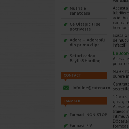
variabila
Aceasta 
Nutritie
lubrifier
sanatoasa
acid. Ace
cantitate
Ce Oftapic ti se
hormona
potriveste
Exista o 
Adora – Adorabili
de mucus
din prima clipa
infectii”.
Leucore
Seturi cadou
Acesta e
Baylis&Harding
printr-o
Nu exist
CONTACT
durere in
Cantitat
infoline@catena.ro
secretiil
“Daca s-
FARMACII
gasi ger
Aceste b
traiesc i
Farmacii NON-STOP
intime. 
Döderlein
Farmacii FIV
formeaza