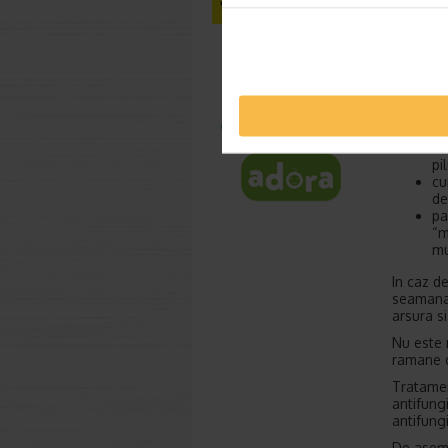
(BTS). S
a dus la
Micoza
Aceasta 
parte din
sa
an
pi
cu
de
pa
“m
mu
In caz d
seamana 
arsura si
Nu este 
ramane c
Tratamen
antifung
antifungi
De aseme