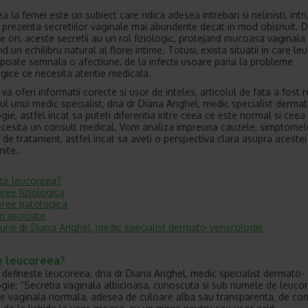
 la femei este un subiect care ridica adesea intrebari si nelinisti, intr
a prezenta secretiilor vaginale mai abundente decat in mod obisnuit. 
e ori, aceste secretii au un rol fiziologic, protejand mucoasa vaginala 
 un echilibru natural al florei intime. Totusi, exista situatii in care l
 poate semnala o afectiune, de la infectii usoare pana la probleme
gice ce necesita atentie medicala.
va oferi informatii corecte si usor de inteles, articolul de fata a fost r
inul unui medic specialist, dna dr Diana Anghel, medic specialist derma
gie, astfel incat sa puteti diferentia intre ceea ce este normal si ceea
cesita un consult medical. Vom analiza impreuna cauzele, simptomele
 de tratament, astfel incat sa aveti o perspectiva clara asupra acestei 
nite..
te leucoreea?
ree fiziologica
ree patologica
i asociate
une dr Diana Anghel, medic specialist dermato-venerologie
e leucoreea?
 defineste leucoreea, dna dr Diana Anghel, medic specialist dermato-
gie: “Secretia vaginala albicioasa, cunoscuta si sub numele de leucor
ie vaginala normala, adesea de culoare alba sau transparenta, de con