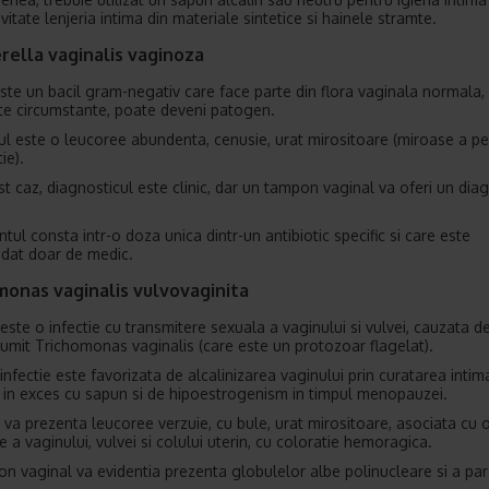
vitate lenjeria intima din materiale sintetice si hainele stramte.
rella vaginalis vaginoza
ste un bacil gram-negativ care face parte din flora vaginala normala, 
te circumstante, poate deveni patogen.
ul este o leucoree abundenta, cenusie, urat mirositoare (miroase a pe
ie).
est caz, diagnosticul este clinic, dar un tampon vaginal va oferi un dia
tul consta intr-o doza unica dintr-un antibiotic specific si care este
dat doar de medic.
monas vaginalis vulvovaginita
este o infectie cu transmitere sexuala a vaginului si vulvei, cauzata d
numit Trichomonas vaginalis (care este un protozoar flagelat).
infectie este favorizata de alcalinizarea vaginului prin curatarea intim
 in exces cu sapun si de hipoestrogenism in timpul menopauzei.
 va prezenta leucoree verzuie, cu bule, urat mirositoare, asociata cu 
e a vaginului, vulvei si colului uterin, cu coloratie hemoragica.
n vaginal va evidentia prezenta globulelor albe polinucleare si a para