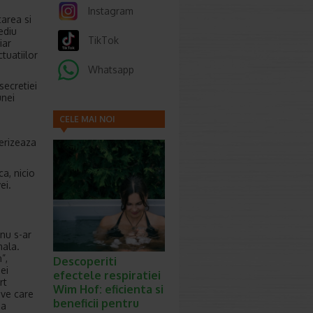
Instagram
tarea si
ediu
TikTok
iar
tuatiilor
Whatsapp
secretiei
unei
CELE MAI NOI
ARTICOLE
erizeaza
a, nicio
ei.
nu s-ar
mala.
”,
Descoperiti
ei
efectele respiratiei
rt
Wim Hof: eficienta si
ive care
beneficii pentru
ea