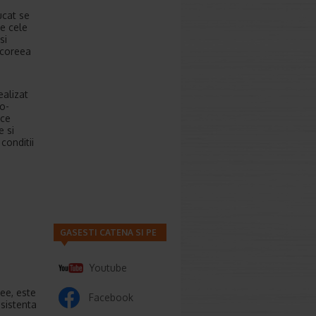
ucat se
De cele
si
eucoreea
ealizat
to-
 ce
 si
conditii
GASESTI CATENA SI PE
Youtube
ee, este
Facebook
sistenta