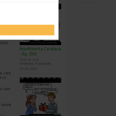
itat care
 face
erlein),
sele);
Insuficienta Cardiaca
- Ep. 258
Timp de citire:
0 minute, 0 secunde
31 iulie 2026
a, care
a cu
i, care
 vulvar
si