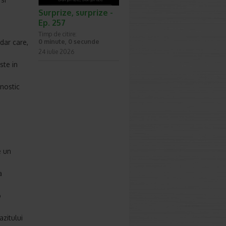
Surprize, surprize -
Ep. 257
Timp de citire:
dar care,
0 minute, 0 secunde
24 iulie 2026
ste in
gnostic
e un
a
o
zitului