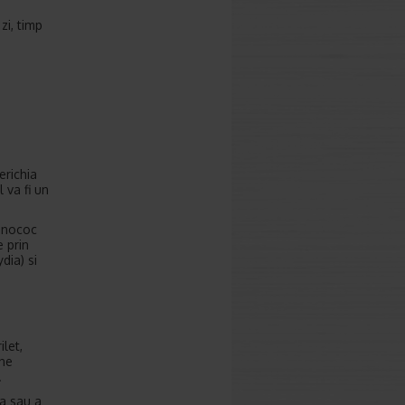
zi, timp
erichia
 va fi un
onococ
 prin
dia) si
ilet,
une
.
ia sau a