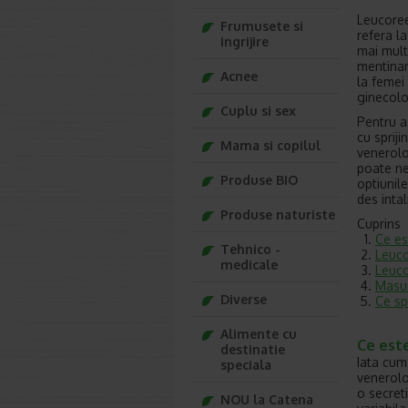
Leucoreea
Frumusete si
refera l
ingrijire
mai mult
mentinand
Acnee
la femei
ginecolo
Cuplu si sex
Pentru a 
cu sprij
Mama si copilul
venerolo
poate ne
Produse BIO
optiunile
des intal
Produse naturiste
Cuprins
Ce es
Tehnico -
Leuco
medicale
Leuco
Masur
Diverse
Ce sp
Alimente cu
Ce est
destinatie
Iata cum
speciala
venerolo
o secret
NOU la Catena