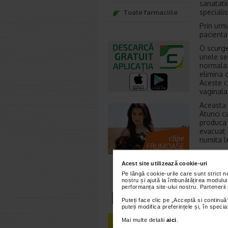
sanatatii
specialis
Toate farmaciile
Prin urm
pacienta
O scurge
unele se
normala 
elimina c
Aceste c
vaginala
Aceasta 
Atunci ca
produca 
evacuat 
numita l
Niveluri
timpul s
Acest site utilizează cookie-uri
Administ
Pe lângă cookie-urile care sunt strict 
frecvent
nostru și ajută la îmbunătățirea modului
performanța site-ului nostru. Partenerii
Leucor
Puteți face clic pe „Acceptă si continuă”
Pe de al
puteți modifica preferințele și, în spec
cauza de
vaginale
Mai multe detalii
aici
.