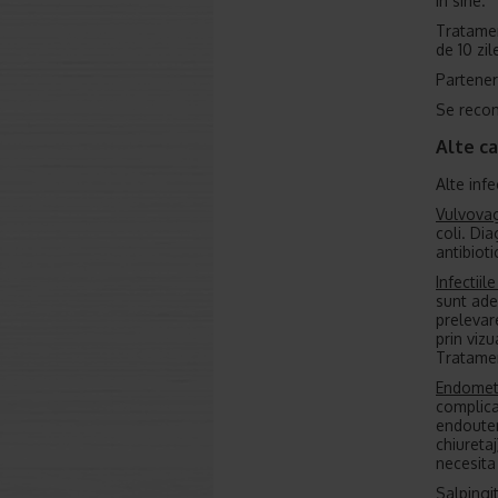
in sine.
Tratamen
de 10 zil
Partener
Se recom
Alte ca
Alte inf
Vulvovag
coli. Dia
antibiot
Infectiil
sunt ade
prelevar
prin viz
Tratamen
Endomet
complicat
endouteri
chiureta
necesita
Salpingi