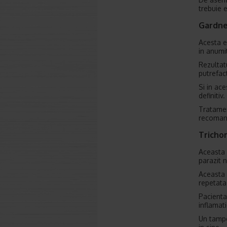
trebuie e
Gardne
Acesta e
in anumi
Rezultat
putrefact
Si in ac
definitiv.
Tratamen
recoman
Tricho
Aceasta 
parazit 
Aceasta 
repetata
Pacienta
inflamati
Un tampo