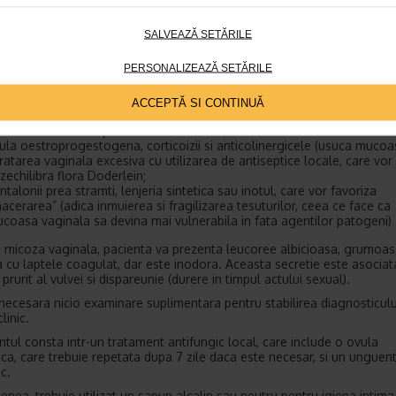
au poate fi cauzata de prezenta unui corp strain in vagin: un tampon u
 o infectie, de exemplu.
SALVEAZĂ SETĂRILE
 vaginala
PERSONALIZEAZĂ SETĂRILE
este o infectie cauzata de Candida albicans, o ciuperca care de obicei
 flora gurii si a tractului digestiv. Aceasta va fi favorizata de:
ACCEPTĂ SI CONTINUĂ
rcina si menopauza (modificari hormonale);
umite tratamente precum antibioticele (care dezechilibreaza flora Dod
lula oestroprogestogena, corticoizii si anticolinergicele (usuca mucoa
ratarea vaginala excesiva cu utilizarea de antiseptice locale, care vor
zechilibra flora Doderlein;
ntalonii prea stramti, lenjeria sintetica sau inotul, care vor favoriza
acerarea” (adica inmuierea si fragilizarea tesuturilor, ceea ce face ca
coasa vaginala sa devina mai vulnerabila in fata agentilor patogeni)
e micoza vaginala, pacienta va prezenta leucoree albicioasa, grumoas
cu laptele coagulat, dar este inodora. Aceasta secretie este asociat
 prurit al vulvei si dispareunie (durere in timpul actului sexual).
necesara nicio examinare suplimentara pentru stabilirea diagnosticulu
linic.
tul consta intr-un tratament antifungic local, care include o ovula
ica, care trebuie repetata dupa 7 zile daca este necesar, si un unguent
c.
nea, trebuie utilizat un sapun alcalin sau neutru pentru igiena intima 