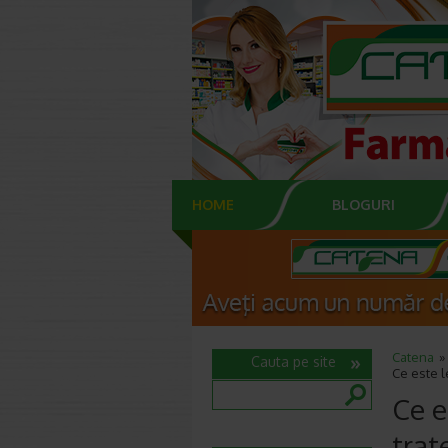
HOME
BLOGURI
Catena
Cauta pe site
Ce este l
Ce e
trat